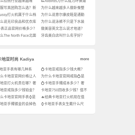
么纹绣行业越来越难
👟Allbirds为什么成为环保潮
新手入行到底要注意什
人新宠？可持续穿搭怎么
汉服写真团购怎么选？新
为什么越来越多人做卧蚕整
🔥
搭？🌿
看的拍摄攻略！✨
形手术？✨真能变初恋脸
Stussy打火机属于什么档
为什么说意尔康皮鞋是通勤
吗？👀
潮牌经典单品价值解
男士的性价比之光？💼怎么
么说无印良品和优衣库
为什么说泳裤不只是下水装
穿才不老气还显质感？
风格差这么多？🛍️怎么
备？🌊男生夏日穿搭怎么选
手表正品官网价格多少？
做美容英文怎么说才地道？
不撞款还显质感？
才显腿长又时髦？
想入手却怕买贵了？最新
💆‍♀️这些表达不学真的亏大
The North Face北面
牙齿美白店叫什么名字好？
+穿搭搭配全攻略！
了！🔥
英文LOGO这么火？🔥
💡起名秘诀+爆款案例全解
穿出户外
析！
卡地亚时尚
Kadiya
more
地亚手表有哪几种系
💍卡地亚戒指多少钱大概？
💎想入手先看这篇科
💎小红书潮人都在问的奢华
么卡地亚官网价格让人
为什么卡地亚官网戒指💍是
珠宝科普来了！
懂？💎怎么买才不踩
轻奢珠宝天花板？✨怎么选
卡地亚打火机贵在哪？奢
💍卡地亚手镯成本多少？奢
才不踩雷显手长又高级？
里的低调贵族到底值不
侈品小白必看！
卡地亚戒指多少钱铂金？
卡地亚750回收多少钱？值不
圈都在晒的奢华单品值
值得卖？二手市场行情大揭
么卡地亚官网手表⌚️是
🔥经典卡地亚打火机现在值
得买？
秘！
腕表天花板？怎么选才
多少钱？💎潮人收藏圈都在
卡地亚手镯镀金的会掉色
⌚卡地亚手表女生戴什么尺
踩雷还显高级感？
问！
✨精致女孩必看避坑指
寸好看？种草指南来啦！