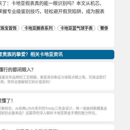
问题来了：卡地亚假表真的能一眼识别吗？本文从机芯、
掌握专业级鉴别技巧，轻松避开假货陷阱，成为腕表
亚珠宝首饰
卡地亚腕表系列
卡地亚蓝气球手表
奢侈
室贵族的挚爱？相关卡地亚资讯
✨懂行的都闭眼入？
仅承载着百年品牌的工艺精髓，更是身份象征与穿搭点睛之笔。究竟这款打
实用，带你全面解锁它的价值密码！
就懂了！
合。从经典LOVE系列到Trinity三色金设计，每一道曲线都藏着品
圈层的必备单品？这篇带你深入解析卡地亚黄金手镯的魅力所在。