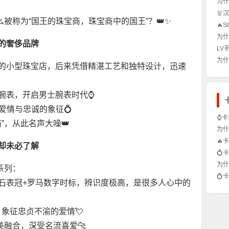
为什
做？
👗
被称为“国王的珠宝商，珠宝商中的国王”？👑✨
么？
手必
🔥
次？
为什
界的奢侈品牌
析！
穿搭
LV
穿才
⌚️
为什么
黎的小型珠宝店，后来凭借精湛工艺和独特设计，迅速
行情
标志
怎么
现代腕表，开启男士腕表时代⌚️
仍是爱情与忠诚的象征💍
⌚卡
”，从此名声大噪👑
列？
为什
普！
看不
🔥
却未必了解
雷？
侈品
💍
值？
贵妇
为什
系列：
不值
轻奢
💍
：弧形蓝宝石表冠+罗马数字时标，辨识度极高，是很多人心中的
能不
吗？
南！
戴，象征忠贞不渝的爱情💘
雅完美融合，深受名流喜爱🐆