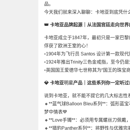
品。
今天我们就来深入聊聊：卡地亚到底凭什么
👑 卡地亚品牌起源｜从法国宫廷走向世
卡地亚成立于1847年，最初只是一家巴
俘获了欧洲王室的心！
▫️1904年为飞行员 Santos 设计第一款
▫️1924年推出Trinity三色金戒指，至今
▫️英国国王爱德华七世称其为“国王的珠宝商
💎 卡地亚
明星
产品｜这些系列你一定听过
说到卡地亚，就不能不提它的几大标志性
🔸**蓝气球Balloon Bleu系列**
梦中情表💙
🔸**Love手镯**：必须用专属螺丝刀佩
🔸**猎豹Panther系列**：将野性与优