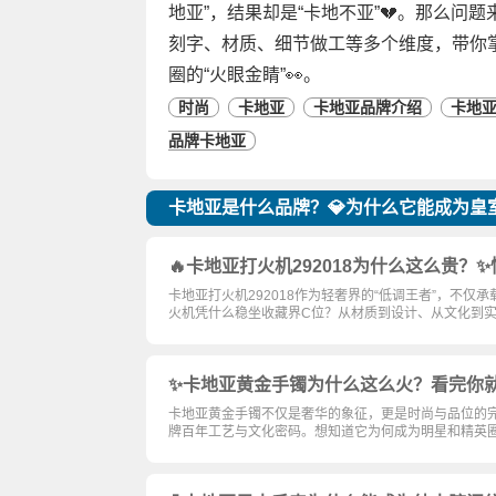
地亚”，结果却是“卡地不亚”💔。那么
刻字、材质、细节做工等多个维度，带你
圈的“火眼金睛”👀。
时尚
卡地亚
卡地亚品牌介绍
卡地
品牌卡地亚
卡地亚是什么品牌？💎为什么它能成为皇
🔥卡地亚打火机292018为什么这么贵？
卡地亚打火机292018作为轻奢界的“低调王者”，不
火机凭什么稳坐收藏界C位？从材质到设计、从文化到
✨卡地亚黄金手镯为什么这么火？看完你
卡地亚黄金手镯不仅是奢华的象征，更是时尚与品位的完美结
牌百年工艺与文化密码。想知道它为何成为明星和精英