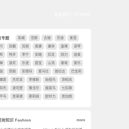
联系我们
SITEMAP
尚专题
匡威
范斯
古驰
芬迪
麦昆
爪
劲霸
百丽
奥康
康奈
盖璞
浪琴
邦
特步
李宁
安踏
匹克
回力
迪奥
琳
波尼
乐途
茵宝
山浩
睿坡
斐乐
伽
昂跑
安德玛
爱马仕
普拉达
巴宝莉
蝶家
杰尼亚
李维斯
始祖鸟
添柏岚
仰杰
波司登
雅戈尔
报喜鸟
七匹狼
平鸟
思莱德
歌莉娅
欧时力
思加图
时尚知识
Fashion
more