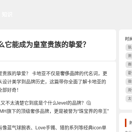
知识
时
什么它能成为皇室贵族的挚爱？
狼
萧
赛
室贵族的挚爱？ 卡地亚不仅是
奢侈品
牌的代名词，更
霍
从设计美学到品牌历史，这篇带你全面了解卡地亚的
葆
全部好奇！
周
太
不太清楚它到底是个什么level的品牌？🤔
司LVMH旗下的顶级奢侈品牌，更是被誉为“珠宝界的帝王”
蓝气球腕表、Love手镯、猎豹系列等经典icon单