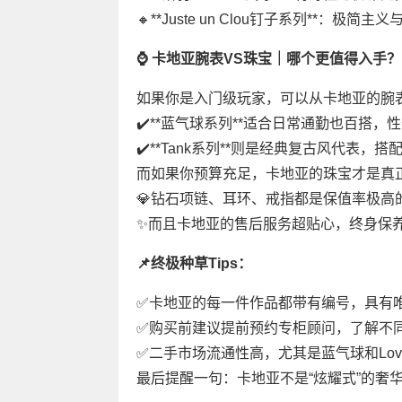
🔸**Juste un Clou钉子系列**：
⌚️ 卡地亚腕表VS珠宝｜哪个更值得入手？
如果你是入门级玩家，可以从卡地亚的腕
✔️**蓝气球系列**适合日常通勤也百搭，
✔️**Tank系列**则是经典复古风代表
而如果你预算充足，卡地亚的珠宝才是真
💎钻石项链、耳环、戒指都是保值率极高
✨而且卡地亚的售后服务超贴心，终身保
📌终极种草Tips：
✅卡地亚的每一件作品都带有编号，具有
✅购买前建议提前预约专柜顾问，了解不
✅二手市场流通性高，尤其是蓝气球和Lov
最后提醒一句：卡地亚不是“炫耀式”的奢