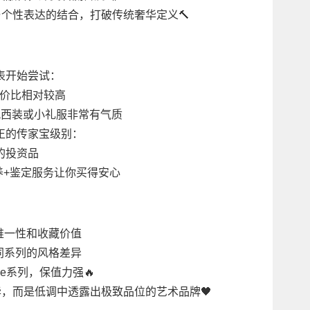
极简主义与个性表达的结合，打破传统奢华定义🔨
表开始尝试：
性价比相对较高
，搭配西装或小礼服非常有气质
正的传家宝级别：
的投资品
养+鉴定服务让你买得安心
唯一性和收藏价值
同系列的风格差异
e系列，保值力强🔥
华，而是低调中透露出极致品位的艺术品牌🖤