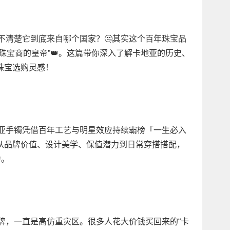
却不清楚它到底来自哪个国家？🤔其实这个百年珠宝品
珠宝商的皇帝”👑。这篇带你深入了解卡地亚的历史、
珠宝选购灵感！
地亚手镯凭借百年工艺与明星效应持续霸榜「一生必入
从品牌价值、设计美学、保值潜力到日常穿搭搭配，
力。
品牌，一直是高仿重灾区。很多人花大价钱买回来的“卡