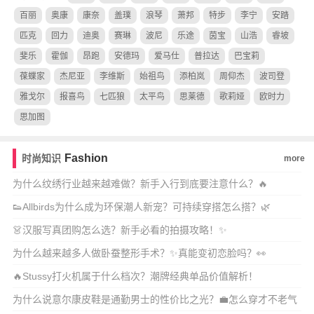
百丽
奥康
康奈
盖璞
浪琴
萧邦
特步
李宁
安踏
匹克
回力
迪奥
赛琳
波尼
乐途
茵宝
山浩
睿坡
斐乐
霍伽
昂跑
安德玛
爱马仕
普拉达
巴宝莉
葆蝶家
杰尼亚
李维斯
始祖鸟
添柏岚
周仰杰
波司登
雅戈尔
报喜鸟
七匹狼
太平鸟
思莱德
歌莉娅
欧时力
思加图
Fashion
时尚知识
more
为什么纹绣行业越来越难做？新手入行到底要注意什么？🔥
👟Allbirds为什么成为环保潮人新宠？可持续穿搭怎么搭？🌿
👗汉服写真团购怎么选？新手必看的拍摄攻略！✨
为什么越来越多人做卧蚕整形手术？✨真能变初恋脸吗？👀
🔥Stussy打火机属于什么档次？潮牌经典单品价值解析！
为什么说意尔康皮鞋是通勤男士的性价比之光？💼怎么穿才不老气