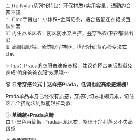
👜 Re-Nylon系列托特包：环保材质+实用容量，通勤约会
两不误
👜 Cleo手提包：小体积+金属链条，适合搭配连衣裙或西
装外套
🧥 再生尼龙风衣：防风防水又百搭，叠穿毛衣/卫衣都很出
彩
👖 高腰阔腿裤：修饰腿型神器，搭配针织背心秒变法式
chic
✨Tips：Prada的衣服普遍偏宽松，建议选择合身版型避免
穿成“偷穿爸爸衣服”效果哦～
👗 日常穿搭公式｜这样搭Prada，低调也能高级感爆棚！
Prada单品本身已经很有质感，穿搭时切忌堆砌元素，记住
这几个搭配法则就能轻松驾驭：
①
基础款+Prada点睛
白T+黑色直筒裤+Prada尼龙风衣，整体干净利落又不失高
级感