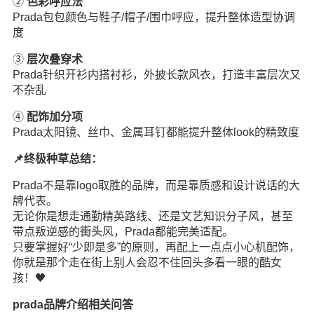
②
色彩呼应法
Prada包包颜色与鞋子/帽子/围巾呼应，提升整体造型协调
度
③
层次叠穿术
Prada针织开衫内搭衬衫，外披长款风衣，打造丰富层次又
不杂乱
④
配饰加分项
Prada太阳镜、丝巾、金属耳钉都能提升整体look的精致度
📌终极种草总结：
Prada不是靠logo取胜的品牌，而是靠质感和设计说话的大
牌代表。
无论你是想走通勤精英路线、还是文艺知识分子风，甚至
带点叛逆感的
街头
风，Prada都能完美适配。
只要掌握好“少即是多”的原则，再配上一点点小心机配饰，
你就是那个走在街上别人会忍不住回头多看一眼的酷女
孩！🖤
prada品牌介绍相关问答