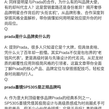
A: 同样是明星与Prada的合作，为什么有的叫品牌大使，
有的却叫代言人？这是营销套路还是身份差异？揭开奢侈
品牌明星合作背后的“头衔玄机”，从品牌形象、合作深度到
穿搭风格全面解析，带你搞懂如何用明星效应提升你的时
尚段位。
Q:
prada是什么品牌卖什么的
A: 提到Prada，很多人只知道它是个大牌，但具体卖啥、
凭什么火了百年却一脸懵。其实Prada不仅是包包界的“老
钱风代表”，更是高级时装与先锋设计的代名词。从尼龙材
质的颠覆性应用到极简风格的引领者，这篇文章带你全面
了解Prada的核心产品、品牌定位与穿搭搭配技巧，轻松变
身时尚圈内行人。
Q:
prada墨镜SP530S是正规品牌吗
A: 作为意大利顶级奢侈品牌Prada的经典系列之一，
SP530S墨镜凭借其极简设计与高级质感成为时尚圈炙手可
热的单品。但不少小伙伴会疑惑：它是正品吗？真的值得