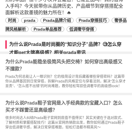
入手吗？今天就带你从品牌历史、产品细节到穿搭搭配全
面解析这款墨镜的魅力所在！🔥
时尚
prada
Prada品牌介绍
Prada穿搭技巧
奢侈品
牌风格解析
Prada单品推荐
低调奢华穿搭
为什么说Prada是时尚圈的“知识分子”品牌？🧐怎么穿
才能get大牌高级感？相关prada资讯
为什么Prada能稳坐极简风头把交椅？如何穿出高级感又
不撞款？
Prada为何总能让人一眼识别？它的极简设计背后藏着哪些穿搭密码？这篇带
你从品牌基因到日常穿搭，拆解Prada的风格定位与穿着法则，解决“怎么穿才
显贵”、“怎么搭不出错”的时尚难题，教你轻松驾驭低调奢华的高级感look！
为什么说Prada鞋子官网是入手经典款的宝藏入口？怎么
买才不踩雷还显高级感？
很多时尚达人纠结Prada鞋子官网到底值不值得买？其实关键在于选对款式、
了解材质和掌握搭配技巧！这篇从官网热销款出发，教你如何通过Prada鞋子
穿出低调奢华感，解决日常穿搭难题，轻松打造都市精英风～