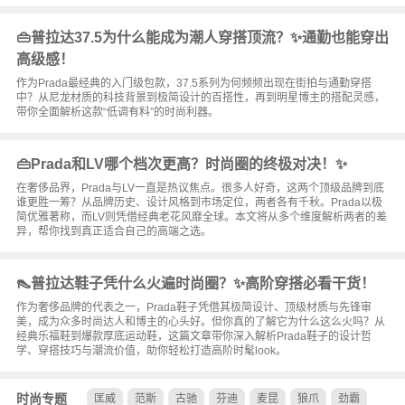
👜普拉达37.5为什么能成为潮人穿搭顶流？✨通勤也能穿出
高级感！
作为Prada最经典的入门级包款，37.5系列为何频频出现在街拍与通勤穿搭
中？从尼龙材质的科技背景到极简设计的百搭性，再到明星博主的搭配灵感，
带你全面解析这款“低调有料”的时尚利器。
👜Prada和LV哪个档次更高？时尚圈的终极对决！✨
在奢侈品界，Prada与LV一直是热议焦点。很多人好奇，这两个顶级品牌到底
谁更胜一筹？从品牌历史、设计风格到市场定位，两者各有千秋。Prada以极
简优雅著称，而LV则凭借经典老花风靡全球。本文将从多个维度解析两者的差
异，帮你找到真正适合自己的高端之选。
👠普拉达鞋子凭什么火遍时尚圈？✨高阶穿搭必看干货！
作为奢侈品牌的代表之一，Prada鞋子凭借其极简设计、顶级材质与先锋审
美，成为众多时尚达人和博主的心头好。但你真的了解它为什么这么火吗？从
经典乐福鞋到爆款厚底运动鞋，这篇文章带你深入解析Prada鞋子的设计哲
学、穿搭技巧与潮流价值，助你轻松打造高阶时髦look。
时尚专题
匡威
范斯
古驰
芬迪
麦昆
狼爪
劲霸