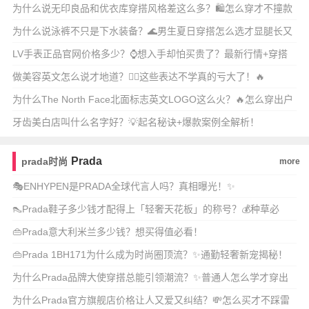
还显质感？
为什么说无印良品和优衣库穿搭风格差这么多？🛍️怎么穿才不撞款
还显质感？
为什么说泳裤不只是下水装备？🌊男生夏日穿搭怎么选才显腿长又
时髦？
LV手表正品官网价格多少？⌚️想入手却怕买贵了？最新行情+穿搭
搭配全攻略！
做美容英文怎么说才地道？💆‍♀️这些表达不学真的亏大了！🔥
为什么The North Face北面标志英文LOGO这么火？🔥怎么穿出户
外
牙齿美白店叫什么名字好？💡起名秘诀+爆款案例全解析！
Prada
prada时尚
more
🎭ENHYPEN是PRADA全球代言人吗？真相曝光！✨
👠Prada鞋子多少钱才配得上「轻奢天花板」的称号？💰种草必
看！
👜Prada意大利米兰多少钱？想买得值必看！
👜Prada 1BH171为什么成为时尚圈顶流？✨通勤轻奢新宠揭秘！
为什么Prada品牌大使穿搭总能引领潮流？✨普通人怎么学才穿出
高定感？
为什么Prada官方旗舰店价格让人又爱又纠结？💸怎么买才不踩雷