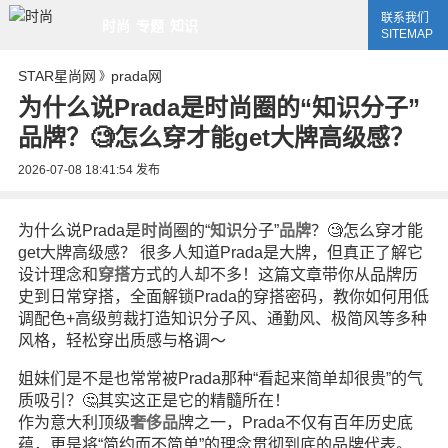
联系我们
时尚
专题
知识
SITEMAP
STAR星尚网
prada网
》
为什么说Prada是时尚圈的“知识分子”
品牌？🧐怎么穿才能get大牌高级感？
2026-07-08 18:41:54
发布
为什么说Prada是
时尚
圈的“
知识
分子”
品牌
？🧐怎么穿才能
get大牌高级感？ 很多人知道Prada是大牌，但真正了解它
设计理念和
穿搭
方式的人却不多！这篇文章带你从品牌历
史到日常穿搭，全面解锁Prada的穿搭密码，教你如何用低
调配色+高级剪裁打造知识分子风、通勤风、极简风等多种
风格，轻松穿出质感与格调～
姐妹们是不是也常常被Prada那种“看起来简单却很贵”的气
质吸引？🤔其实这正是它的精髓所在！
作为意大利顶级
奢侈品
牌之一，Prada不仅有百年历史底
蕴，更是将“简约而不简单”的理念贯彻到底的品牌代表。