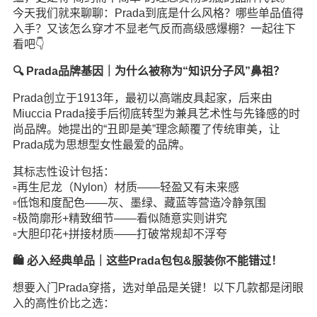
今天我们就来聊聊：Prada到底是什么风格？哪些单品值得
入手？又该怎么穿才不显老气反而高级感爆棚？一起往下
看吧👇
🔍 Prada品牌基因｜为什么被称为“知识分子风”鼻祖？
Prada创立于1913年，最初以高端皮具起家，后来由
Miuccia Prada接手后彻底转型为兼具艺术性与先锋感的时
尚品牌。她提出的“丑即是美”理念颠覆了传统审美，让
Prada成为思想型女性最爱的品牌。
其标志性设计包括：
▫️再生尼龙（Nylon）材质——轻盈又有未来感
▫️低饱和度配色——灰、墨绿、藏蓝等营造冷静氛围
▫️极简廓形+精致细节——看似随意实则讲究
▫️大胆印花+拼接材质——打破常规却不浮夸
🛍️ 必入经典单品｜这些Prada包包&服装你不能错过！
想要入门Prada穿搭，选对单品是关键！以下几款都是闭眼
入的高性价比之选：