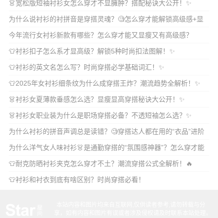
👗宽松版短袖衬衫女怎么穿才不显臃肿？搭配秘诀大公开！✨
为什么说衬衫的衬拼音是穿搭灵魂？🧐怎么穿才能解锁高级感+显
瘦秘诀？
今年流行女衬衫新款有哪些？怎么穿才能又显瘦又有高级感？
👕衬衫扣子怎么系才显高级？解锁5种时尚扣法图解！✨
👕衬衫的英文名怎么写？时尚穿搭必学基础词汇！✨
👕2025年女衬衫细条纹为什么成穿搭王炸？潮流趋势全解析！✨
👗衬衫女夏薄款垂感怎么选？显瘦显高穿搭秘诀大公开！✨
👗衬衫女职业装为什么是职场穿搭必备？不透短袖怎么选？✨
为什么衬衫的拼音声调总是读错？🧐穿搭达人都在用的“衣品”进阶
技巧有哪些？
为什么洋气女人味衬衫👗是通勤穿搭的“氛围感神器”？怎么穿才能
又飒又撩不撞款？
👕耐克防晒衬衫夹克怎么穿才不土？潮流穿搭公式全解析！🔥
👕衬衫和衬衣到底有啥区别？时尚穿搭必看！
本站内容和图片均来自互联网,仅供读者参考,请勿转载与分
享，如有内容和图片有误或者涉及侵权请及时联系本站处理。