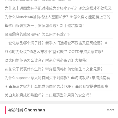
为什么卡通图案袜子配对能成为穿搭小心机？🧦怎么搭才不幼稚又
显个性？
为什么Moncler半袖价格让人望而却步？💸怎么穿才能配得上它的
身价？
🛍️佛山服装批发一手货源怎么选？新手避坑指南！
紧肤霜真的能紧肤吗？怎么用才有效？✨
一套化妆品哪个牌子好？新手入门选哪套不踩雷又显高级感？💄
👕欧时力条纹T恤怎么穿才不“基础款”？OOTD穿搭灵感来啦！
👒太阳帽英语怎么读音？时尚穿搭必备词汇大揭秘！
花花公子代表什么生肖？🐯穿搭风格如何借鉴生肖文化元素？
为什么supreme意大利官网买不到爆款？🛍️海淘攻略+穿搭指南看
这篇！
👨‍💼海澜之家为什么能成为国民男装TOP？💼通勤穿搭也能很高
级！
美白丸能磨成粉敷脸吗？⚠️口服药当外用真的安全吗？
Chenshan
衬衫时尚
more