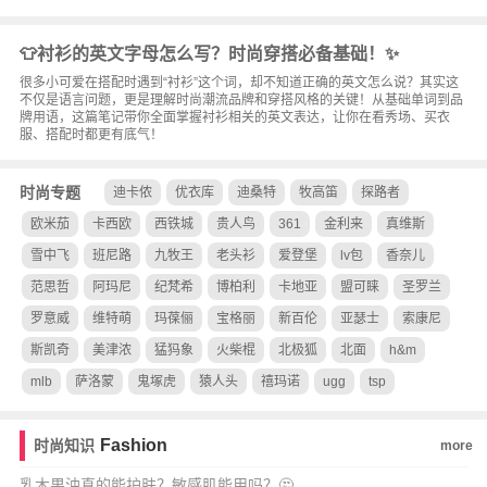
👕衬衫的英文字母怎么写？时尚穿搭必备基础！✨
很多小可爱在搭配时遇到“衬衫”这个词，却不知道正确的英文怎么说？其实这
不仅是语言问题，更是理解时尚潮流品牌和穿搭风格的关键！从基础单词到品
牌用语，这篇笔记带你全面掌握衬衫相关的英文表达，让你在看秀场、买衣
服、搭配时都更有底气！
时尚专题
迪卡侬
优衣库
迪桑特
牧高笛
探路者
欧米茄
卡西欧
西铁城
贵人鸟
361
金利来
真维斯
雪中飞
班尼路
九牧王
老头衫
爱登堡
lv包
香奈儿
范思哲
阿玛尼
纪梵希
博柏利
卡地亚
盟可睐
圣罗兰
罗意威
维特萌
玛葆俪
宝格丽
新百伦
亚瑟士
索康尼
斯凯奇
美津浓
猛犸象
火柴棍
北极狐
北面
h&m
mlb
萨洛蒙
鬼塚虎
猿人头
禧玛诺
ugg
tsp
Fashion
时尚知识
more
乳木果油真的能护肤？敏感肌能用吗？🤔