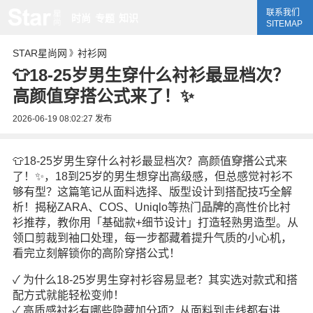
联系我们
时尚
专题
知识
SITEMAP
STAR星尚网
衬衫网
》
👕18-25岁男生穿什么衬衫最显档次？
高颜值穿搭公式来了！✨
2026-06-19 08:02:27
发布
👕18-25岁男生穿什么衬衫最显档次？高颜值
穿搭
公式来
了！✨，18到25岁的男生想穿出高级感，但总感觉衬衫不
够有型？这篇笔记从面料选择、版型设计到搭配技巧全解
析！揭秘ZARA、COS、Uniqlo等热门
品牌
的高性价比衬
衫推荐，教你用「基础款+细节设计」打造轻熟男造型。从
领口剪裁到袖口处理，每一步都藏着提升气质的小心机，
看完立刻解锁你的高阶穿搭公式！
✓ 为什么18-25岁男生穿衬衫容易显老？其实选对款式和搭
配方式就能轻松变帅！
✓ 高质感衬衫有哪些隐藏加分项？从面料到走线都有讲