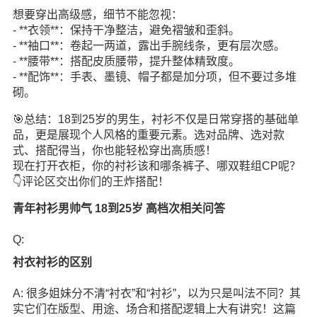
想要穿出高级感，细节不能忽视：
- **衣领**：保持干净整洁，避免褶皱和歪斜。
- **袖口**：卷起一两道，露出手腕线条，更有层次感。
- **腰带**：搭配皮质腰带，提升整体精致度。
- **配饰**：手表、墨镜、帽子都是加分项，但不要过多堆
砌。
🎯总结：18到25岁的男生，衬衫不仅是日常穿搭的基础单
品，更是展现个人风格的重要元素。选对品牌、选对款
式、搭配得当，你也能轻松穿出高质感！
现在打开衣柜，你的衬衫该和哪条裤子、哪双鞋组CP呢？
👇评论区交出你们的王炸搭配！
青年衬衫男帅气 18到25岁 高档次相关问答
Q:
衬衣衬衫的区别
A: 很多姐妹分不清“衬衣”和“衬衫”，以为只是叫法不同？其
实它们在版型、用途、场合和搭配逻辑上大有讲究！这篇