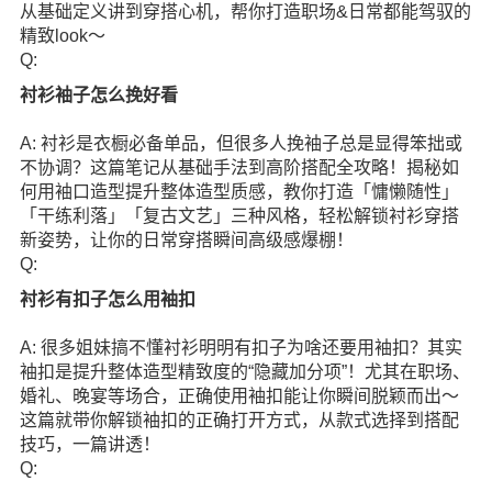
从基础定义讲到穿搭心机，帮你打造职场&日常都能驾驭的
精致look～
Q:
衬衫袖子怎么挽好看
A: 衬衫是衣橱必备单品，但很多人挽袖子总是显得笨拙或
不协调？这篇笔记从基础手法到高阶搭配全攻略！揭秘如
何用袖口造型提升整体造型质感，教你打造「慵懒随性」
「干练利落」「复古文艺」三种风格，轻松解锁衬衫穿搭
新姿势，让你的日常穿搭瞬间高级感爆棚！
Q:
衬衫有扣子怎么用袖扣
A: 很多姐妹搞不懂衬衫明明有扣子为啥还要用袖扣？其实
袖扣是提升整体造型精致度的“隐藏加分项”！尤其在职场、
婚礼、晚宴等场合，正确使用袖扣能让你瞬间脱颖而出～
这篇就带你解锁袖扣的正确打开方式，从款式选择到搭配
技巧，一篇讲透！
Q: