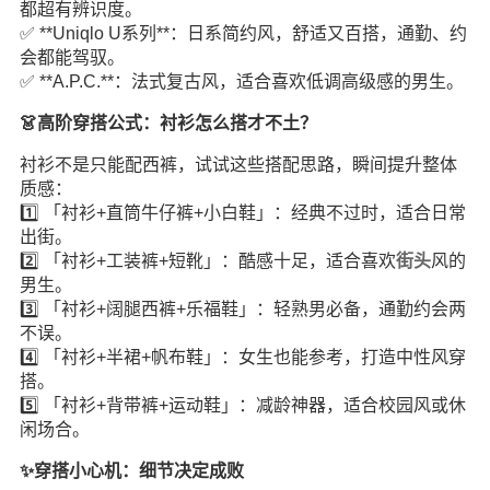
都超有辨识度。
✅ **Uniqlo U系列**：日系简约风，舒适又百搭，通勤、约
会都能驾驭。
✅ **A.P.C.**：法式复古风，适合喜欢低调高级感的男生。
👗高阶穿搭公式：衬衫怎么搭才不土？
衬衫不是只能配西裤，试试这些搭配思路，瞬间提升整体
质感：
1️⃣ 「衬衫+直筒牛仔裤+小白鞋」：经典不过时，适合日常
出街。
2️⃣ 「衬衫+工装裤+短靴」：酷感十足，适合喜欢
街头
风的
男生。
3️⃣ 「衬衫+阔腿西裤+乐福鞋」：轻熟男必备，通勤约会两
不误。
4️⃣ 「衬衫+半裙+帆布鞋」：女生也能参考，打造中性风穿
搭。
5️⃣ 「衬衫+背带裤+运动鞋」：减龄神器，适合校园风或休
闲场合。
✨穿搭小心机：细节决定成败