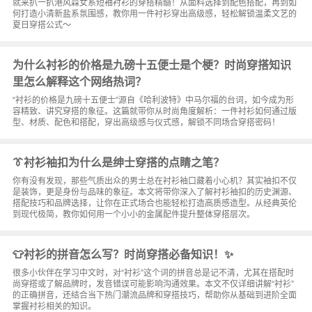
就来扒一扒港风森女系短袖衬衫的穿搭精髓！从面料选择到配色搭配，再到如
何打造小清新盐系氛围感，教你用一件衬衫穿出高级感，轻松解锁温柔文艺的
夏日穿搭公式～
为什么衬衫的价格是九磅十五便士是个梗？时尚穿搭知识
里怎么解释这个网络热词？
“衬衫的价格是九磅十五便士”源自《哈利波特》中马尔福的台词，如今成为形
容精致、讲究穿搭的象征。这篇就带你从时尚角度解析：一件衬衫如何通过版
型、材质、配色和搭配，穿出高级感与仪式感，解锁不同场合穿搭密码！
👔衬衫袖扣为什么是绅士穿搭的点睛之笔？
你有没有发现，那些气质出众的男士总在衬衫袖口藏着小心机？其实袖扣不仅
是装饰，更是身份与品味的象征。本文将带你深入了解衬衫袖扣的历史渊源、
搭配技巧和品牌选择，让你在正式场合也能轻松打造高质感造型。从经典英伦
到现代极简，教你如何用一个小小的金属配件提升整体穿搭层次。
👕衬衫的拼音怎么写？时尚穿搭必备知识！✨
很多小伙伴在学习中文时，对“衬衫”这个词的拼音总是记不清，尤其在搭配时
尚穿搭或了解品牌时，发音错误可能影响沟通效果。本文不仅详细讲解“衬衫”
的正确拼音，还结合当下热门潮流品牌和穿搭技巧，帮助你从基础到进阶全面
掌握衬衫相关的知识。