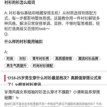
衬衫的衫怎么组词
A: 衬衫看似基础却暗藏穿搭玄机！从材质选择到搭配方
式，每一步都影响整体质感。这篇教你用一件衬衫解锁多
种风格，解决日常穿搭单调、显胖、不够时髦等难题，轻
松打造高级又百搭的look～
Q:
什么样的衬衫能用袖扣
A:
时尚
衬衫
青年衬衫男
高质感穿搭
潮流衬衫品牌
男生气质提升
时尚衬衫搭配
👕18-25岁男生穿什么衬衫最显档次？高颜值穿搭公式来
了！✨相关衬衫资讯
👗港风森女系短袖衬衫怎么穿才不撞款？小清新盐系穿搭
秘籍！✨
姐妹们是不是总在衣柜里翻不到一件既显气质又不撞款的港风短袖衬衫？今天