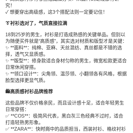
究！
✓ 想要穿出高级感，这3个搭配法则一定要记住！
👔衬衫选对了，气质直接拉满
18到25岁的男生，衬衫是打造成熟感的关键单品。但别以
为随便买件就是“高质感”，其实选对材质和版型才是关键：
✨ **面料**：纯棉、亚麻、天丝混纺、真丝都是不错的选
择，透气又显质感。
✨ **版型**：修身款适合身材匀称的男生，微宽松款更适合
日常休闲穿搭。
✨ **领口设计**：尖角领、温莎领、小翻领各有风格，根据
脸型选择更显气质。
🛍️高质感衬衫品牌推荐
这些品牌不仅价格亲民，而且设计感十足，适合年轻男生
日常穿搭：
✅ **COS**：极简风代表，黑白灰三色经典不过时，适合
打造轻熟男形象。
✅ **ZARA**：快
时尚
中的品质担当，西装衬衫、格纹衬衫