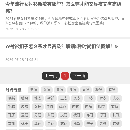
今年流行女衬衫新款有哪些？怎么穿才能又显瘦又有高级
感？
2024春夏女衬衫爆款不断，但到底哪些款式真正百搭又显瘦？这篇从版型、面
料到搭配细节全解析，教你避开雷区，轻松穿出高级感与氛围感！
2026-07-28 20:08:39
👕衬衫扣子怎么系才显高级？解锁5种时尚扣法图解！✨
2026-07-28 11:05:21
上一页
1
下一页
时尚专题
男装
女装
童装
冬装
夏装
秋装
春装
德绒
披风
棉衣
衬衫
上衣
风衣
卫衣
衬衣
大衣
毛衣
皮衣
短袖
T恤
背心
内衣
内裤
胸罩
文胸
鞋子
童鞋
男鞋
女鞋
皮鞋
板鞋
布鞋
凉鞋
长靴
女靴
袜子
丝袜
男袜
女袜
黑丝
裤子
男裤
女裤