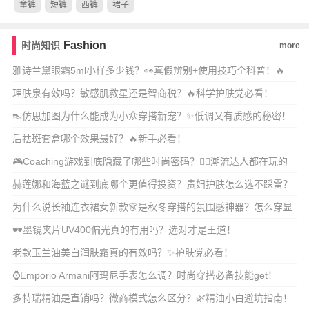
童裤
短裤
西裤
裙子
Fashion
时尚知识
more
雅诗兰黛眼霜5ml小样多少钱？👀真假辨别+使用技巧全科普！🔥
理肤泉有效吗？敏感肌救星还是智商税？🔥科学护肤党必看！
👠仿思加图为什么能成为小众穿搭新宠？✨低调又有质感的秘密！
后祛斑套盒哪个效果最好？🔥新手必看！
🎮Coaching游戏到底隐藏了哪些时尚密码？👯‍♀️潮流达人都在玩的
穿搭灵
赫莲娜和海蓝之谜到底哪个更值得投资？贵妇护肤怎么选不踩雷？
💎
为什么说长袖连衣裙女新款👗是秋冬穿搭的氛围感神器？怎么穿显
瘦又高级？
🕶️墨镜夹片UV400偏光真的有用吗？选对才是王道！
老款玉兰油美白润肤霜真的有效吗？✨护肤党必看！
⌚️Emporio Armani阿玛尼手表怎么调？时尚穿搭必备技能get！
多特瑞精油是直销吗？微商模式怎么区分？🌿精油小白避坑指南！