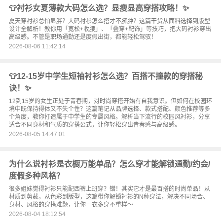
👕衬衫女夏薄款大码怎么选？显瘦显高穿搭攻略！✨
夏天穿衬衫总怕显胖？大码衬衫怎么搭才不臃肿？这篇干货从面料选择到版型
设计全解析！教你用「宽松+收腰」、「叠穿+配饰」等技巧，把大码衬衫穿出
高级感。不管是职场通勤还是度假出街，都能轻松驾驭！
2026-08-06 11:42:14
👕12-15岁中学生短袖衬衫怎么选？百搭不撞款的穿搭秘
诀！✨
12到15岁的女生正处于青春期，对时尚穿搭开始有自我意识。但如何在校园环
境中既保持得体又不失个性？这篇笔记从品牌选择、款式搭配、颜色推荐等多
个角度，教你打造属于中学生的专属风格。解析当下流行的校园风衬衫，分享
适合不同身材和气质的穿搭公式，让你轻松穿出青春感与高级感。
2026-08-05 14:47:01
为什么说衬衫是衣橱万能单品？怎么穿才能解锁通勤/约会/
度假多种风格？
很多姐妹觉得衬衫只能配西裤上班穿？错！其实它才是最百搭的时尚单品！从
材质到剪裁，从色彩到版型，这篇带你解锁衬衫的N种穿法，解决不同场合、
身材、风格的穿搭难题，让你一衣多穿不重样～
2026-08-04 18:12:54