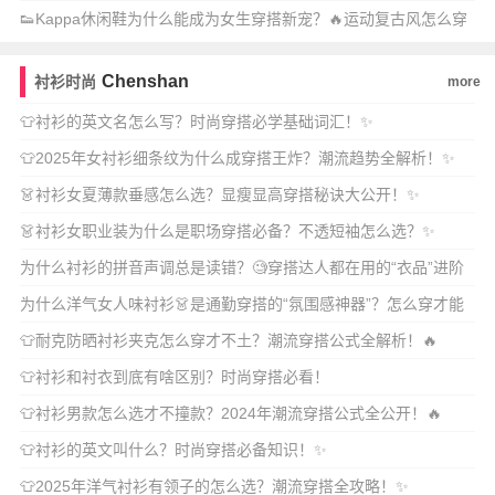
👟Kappa休闲鞋为什么能成为女生穿搭新宠？🔥运动复古风怎么穿
才出彩？
Chenshan
衬衫时尚
more
👕衬衫的英文名怎么写？时尚穿搭必学基础词汇！✨
👕2025年女衬衫细条纹为什么成穿搭王炸？潮流趋势全解析！✨
👗衬衫女夏薄款垂感怎么选？显瘦显高穿搭秘诀大公开！✨
👗衬衫女职业装为什么是职场穿搭必备？不透短袖怎么选？✨
为什么衬衫的拼音声调总是读错？🧐穿搭达人都在用的“衣品”进阶
技巧有哪些？
为什么洋气女人味衬衫👗是通勤穿搭的“氛围感神器”？怎么穿才能
又飒又撩不撞款？
👕耐克防晒衬衫夹克怎么穿才不土？潮流穿搭公式全解析！🔥
👕衬衫和衬衣到底有啥区别？时尚穿搭必看！
👕衬衫男款怎么选才不撞款？2024年潮流穿搭公式全公开！🔥
👕衬衫的英文叫什么？时尚穿搭必备知识！✨
👕2025年洋气衬衫有领子的怎么选？潮流穿搭全攻略！✨