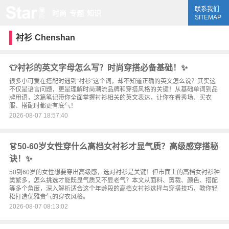
联系我们
时尚
专题
知识
SITEMAP
衬衫
Chenshan
👕衬衫的英文字母怎么写？时尚穿搭必备基础！✨
很多小可爱在搭配时遇到“衬衫”这个词，却不知道正确的英文怎么说？其实这
不仅是语言问题，更是理解时尚潮流品牌和穿搭风格的关键！从基础单词到品
牌用语，这篇笔记带你全面掌握衬衫相关的英文表达，让你在看秀场、买衣
服、搭配时都更有底气！
2026-08-07 18:57:40
👗50-60岁女性穿什么高档女衬衫才显气质？高级感穿搭秘
诀！✨
50到60岁的女性想要穿出高级感，选对衬衫是关键！但市面上的高档女衬衫种
类繁多，怎么挑选才能既显气质又不显老气？本文从面料、剪裁、颜色、搭配
等多个角度，深入解析适合这个年龄段的高档女衬衫选择与穿搭技巧，教你轻
松打造优雅贵气的穿衣风格。
2026-08-07 08:13:02