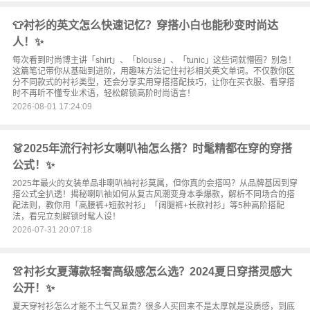
👕衬衫的英文怎么快速记忆？穿搭小白也能秒变时尚达
人！✨
每次看到时尚博主讲「shirt」、「blouse」、「tunic」这些词就懵圈？别急！
这篇笔记带你从基础到进阶，用趣味方法记住衬衫相关英文单词。不仅教你区
分不同款式的衬衫类型，还会分享实用穿搭搭配技巧，让你在买衣服、看穿搭
时不再听不懂专业术语，轻松解锁高阶时尚语言！
2026-08-01 17:24:09
👗2025年流行衬衫女喇叭袖怎么搭？时髦精都在穿的穿搭
公式！✨
2025年最火的女装单品非喇叭袖衬衫莫属，但你真的会搭吗？从品牌基因到穿
搭公式全扒透！揭秘喇叭袖如何从复古风潮变身本季爆款，解析不同场合的搭
配法则，教你用「高腰裤+短款衬衫」「阔腿裤+长款衬衫」等5种高阶搭配
法，看完立刻解锁时髦人设！
2026-07-31 20:07:18
👚衬衫女夏薄款轻奢高级感怎么选？2024夏日穿搭灵感大
公开！✨
夏天穿衬衫怎么才能不土气又显贵？很多人买回来不是太厚就是没质感，到底