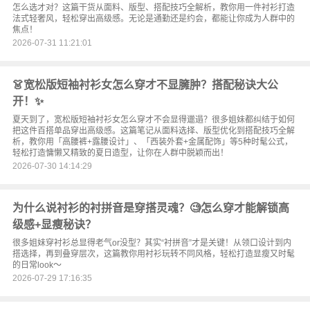
怎么选才对？这篇干货从面料、版型、搭配技巧全解析，教你用一件衬衫打造
法式轻奢风，轻松穿出高级感。无论是通勤还是约会，都能让你成为人群中的
焦点！
2026-07-31 11:21:01
👗宽松版短袖衬衫女怎么穿才不显臃肿？搭配秘诀大公
开！✨
夏天到了，宽松版短袖衬衫女怎么穿才不会显得邋遢？很多姐妹都纠结于如何
把这件百搭单品穿出高级感。这篇笔记从面料选择、版型优化到搭配技巧全解
析，教你用「高腰裤+露腰设计」、「西装外套+金属配饰」等5种时髦公式，
轻松打造慵懒又精致的夏日造型，让你在人群中脱颖而出！
2026-07-30 14:14:29
为什么说衬衫的衬拼音是穿搭灵魂？🧐怎么穿才能解锁高
级感+显瘦秘诀？
很多姐妹穿衬衫总显得老气or没型？其实“衬拼音”才是关键！从领口设计到内
搭选择，再到叠穿层次，这篇教你用衬衫玩转不同风格，轻松打造显瘦又时髦
的日常look～
2026-07-29 17:16:35