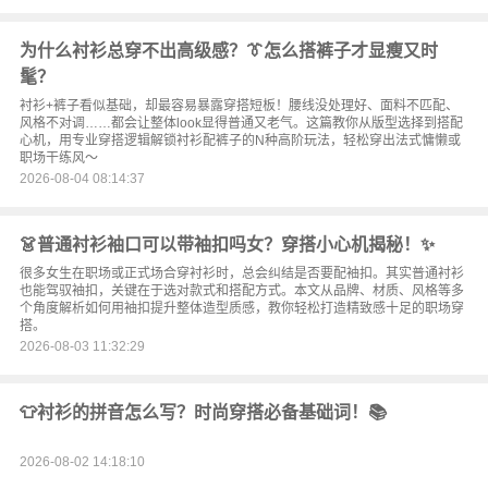
为什么衬衫总穿不出高级感？👔怎么搭裤子才显瘦又时
髦？
衬衫+裤子看似基础，却最容易暴露穿搭短板！腰线没处理好、面料不匹配、
风格不对调……都会让整体look显得普通又老气。这篇教你从版型选择到搭配
心机，用专业穿搭逻辑解锁衬衫配裤子的N种高阶玩法，轻松穿出法式慵懒或
职场干练风～
2026-08-04 08:14:37
👗普通衬衫袖口可以带袖扣吗女？穿搭小心机揭秘！✨
很多女生在职场或正式场合穿衬衫时，总会纠结是否要配袖扣。其实普通衬衫
也能驾驭袖扣，关键在于选对款式和搭配方式。本文从品牌、材质、风格等多
个角度解析如何用袖扣提升整体造型质感，教你轻松打造精致感十足的职场穿
搭。
2026-08-03 11:32:29
👕衬衫的拼音怎么写？时尚穿搭必备基础词！📚
2026-08-02 14:18:10