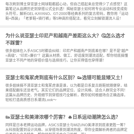
每次刷到博主穿亚瑟士网球鞋都超心动，但自己搭起来总觉得少了点感觉？这
篇笔记从品牌历史到穿搭公式全扒透！揭秘亚瑟士如何将专业运动科技变成街
头符号，解析GEL-KAYANO、GT-2000等经典系列的复古密码，教你用「运动
鞋+西装」「老爹鞋+骑行裤」等5种高阶搭配法，看完立刻解锁潮流人设！
为什么说亚瑟士印尼产和越南产差距这么大？🤔怎么选才
不踩雷？
很多姐妹在入手ASICS时都会纠结：印尼产和越南产到底差在哪？是不是“越产
=高级”、“印尼=廉价”？这篇从材质、做工、舒适度到潮流适配，帮你彻底搞懂
亚瑟士不同产地的穿搭价值与选择技巧，让你买得值也穿得潮！
亚瑟士和鬼冢虎到底有什么区别？👟选错可能显矮又土！
很多姐妹搞不清亚瑟士和鬼冢虎谁是谁，以为都是日系复古跑鞋就随便穿，结
果搭配翻车还显老气。其实它们的品牌定位、设计风格、适合人群完全不同！
这篇从品牌历史、外观细节到穿搭技巧全解析，教你如何根据场合正确选择，
轻松打造高质感日系潮流Look～
👟亚瑟士和美津浓哪个厉害？🔥日系运动潮牌怎么选？
同样是日本老牌运动品牌，ASICS亚瑟士与MIZUNO美津浓到底谁更胜一筹？
从科技配置到设计风格、从穿搭场景到潮流热度，带你全面解析两者的品牌定