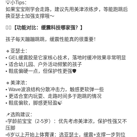
💡小Tips：
如果宝宝刚学会走路，建议先用美津浓练步，等能跑跳后
换亚瑟士加强支撑哦～
🏃‍♂️【功能对比：缓震科技哪家强？】
孩子每天蹦蹦跳跳，缓震性能真的很重要！
🔹亚瑟士：
• GEL缓震胶是它家核心技术，落地时缓冲效果非常明显
• 适合幼儿园、户外活动频繁的孩子
• 鞋底偏硬一点，但保护性更强🛡️
🔹美津浓：
• Wave波浪结构分散冲击力，触感更软弹一些
• 更适合室内玩耍、走路时间多于跑跳的情况
• 鞋底偏软，脚感更轻盈🍃
📌选购建议：
▫️学龄前宝宝（2-5岁）：优先考虑美津浓，保护性强又不
压脚
▫️6岁以上开始上
体育
课：选亚瑟士，缓震+支撑一步到位