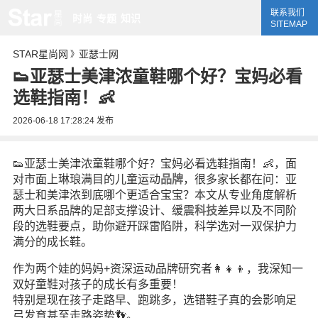
联系我们
时尚
专题
知识
SITEMAP
STAR星尚网
亚瑟士网
》
👟亚瑟士美津浓童鞋哪个好？宝妈必看
选鞋指南！👶
2026-06-18 17:28:24
发布
👟亚瑟士美津浓童鞋哪个好？宝妈必看选鞋指南！👶，面
对市面上琳琅满目的儿童运动
品牌
，很多家长都在问：亚
瑟士和美津浓到底哪个更适合宝宝？本文从专业角度解析
两大日系品牌的足部支撑设计、缓震
科技
差异以及不同阶
段的选鞋要点，助你避开踩雷陷阱，科学选对一双保护力
满分的成长鞋。
作为两个娃的妈妈+资深运动品牌研究者👩👧👦，我深知一
双好童鞋对孩子的成长有多重要！
特别是现在孩子走路早、跑跳多，选错鞋子真的会影响足
弓发育甚至走路姿势👣。