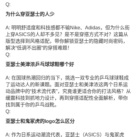
Q:
为什么穿亚瑟士的人少
A: 明明舒适度和科技感都不输Nike、Adidas，但为什么街
上穿ASICS的人却不多见？是不是穿搭方式不对？这篇从
版型选择到风格适配，带你解锁亚瑟士的隐藏时尚密码，
解决“低调不出圈”的穿搭难题！
Q:
亚瑟士美津浓乒乓球球鞋哪个好
A: 在国球热潮回归的当下，挑选一双专业的乒乓球球鞋成
了运动达人的新课题。面对亚瑟士和美津浓这两个日系运
动品牌中的“技术流代表”，究竟谁更适合你的打法风格？从
缓震科技到抓地力设计，再到穿搭适配性全面解析，带你
找到属于你的乒乓战靴。
Q:
亚瑟士和鬼冢虎的logo怎么区分
A: 作为日系运动潮流代表，亚瑟士（ASICS）与鬼冢虎