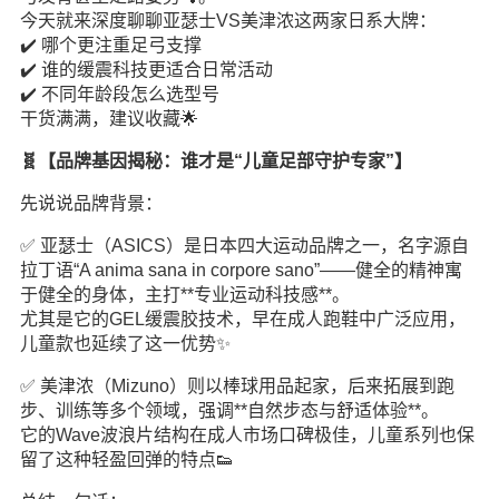
今天就来深度聊聊亚瑟士VS美津浓这两家日系大牌：
✔️ 哪个更注重足弓支撑
✔️ 谁的缓震科技更适合日常活动
✔️ 不同年龄段怎么选型号
干货满满，建议收藏🌟
🧬【品牌基因揭秘：谁才是“儿童足部守护专家”】
先说说品牌背景：
✅ 亚瑟士（ASICS）是日本四大运动品牌之一，名字源自
拉丁语“A anima sana in corpore sano”——健全的精神寓
于健全的身体，主打**专业运动科技感**。
尤其是它的GEL缓震胶技术，早在成人跑鞋中广泛应用，
儿童款也延续了这一优势✨
✅ 美津浓（Mizuno）则以棒球用品起家，后来拓展到跑
步、训练等多个领域，强调**自然步态与舒适体验**。
它的Wave波浪片结构在成人市场口碑极佳，儿童系列也保
留了这种轻盈回弹的特点👟