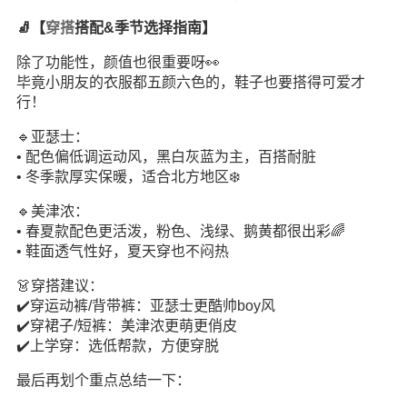
🧦【
穿搭
搭配&季节选择指南】
除了功能性，颜值也很重要呀👀
毕竟小朋友的衣服都五颜六色的，鞋子也要搭得可爱才
行！
🔹亚瑟士：
• 配色偏低调运动风，黑白灰蓝为主，百搭耐脏
• 冬季款厚实保暖，适合北方地区❄️
🔹美津浓：
• 春夏款配色更活泼，粉色、浅绿、鹅黄都很出彩🌈
• 鞋面透气性好，夏天穿也不闷热
👗穿搭建议：
✔️穿运动裤/背带裤：亚瑟士更酷帅boy风
✔️穿裙子/短裤：美津浓更萌更俏皮
✔️上学穿：选低帮款，方便穿脱
最后再划个重点总结一下：