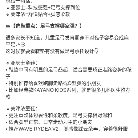
总结一句话：
🔹亚瑟士=科技感强+足弓支撑到位
🔹美津浓=舒适贴合+脚感柔软
👟【选鞋重点：足弓支撑哪家强？】
很多家长不知道，儿童足弓发育期穿不对鞋子容易变成扁
平足🦶🏻
这时候就要看鞋垫有没有做足弓承托设计👇
🔹亚瑟士童鞋：
• 鞋垫中间有明显的足弓凸起，适合需要矫正走路姿势的孩
子
• 特别推荐给喜欢踮脚走路或O型腿的小朋友
• 比如经典款KAYANO KIDS系列，就是很多儿科医生推荐
款
🔹美津浓童鞋：
• 更注重整体包裹性和柔软度，足弓支撑相对温和
• 适合脚型正常、日常走动为主的小朋友
• 推荐WAVE RYDEA V2，脚感像踩云朵☁️，穿着很舒服