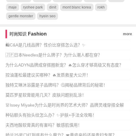
maje
ryohee park
dinit
mont blanc korea
rokh
gentle monster
hyein seo
Fashion
时尚知识
more
🛍️C&A是几线品牌？性价比穿搭怎么选？✨
🇯🇵日本Needles是什么牌子？为什么潮人都在穿？
为什么ADYN品牌成穿搭圈新宠？🔥怎么穿才够高级又有态度？
控油蓬松最建议买哪种？🔥发质救星大公开！
独特艾琳沐浴露是子品牌吗？🤔揭秘品牌背后的秘密！
莫匹罗星软膏能用几天？皮肤问题别乱涂！
👗Issey Miyake为什么是时尚界的艺术大师？品牌灵魂穿搭全解
析！🎨
种钻额头有抬头纹怎么办？✨护肤+手法全攻略！
夫西地酸软膏真的有害吗？敏感肌慎用！
娇兰25号口红到底有什么魔力？💋黄皮亲妈还是贵妇专属？