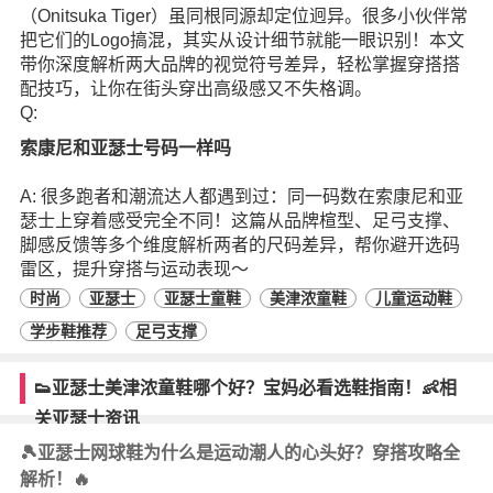
（Onitsuka Tiger）虽同根同源却定位迥异。很多小伙伴常
把它们的Logo搞混，其实从设计细节就能一眼识别！本文
带你深度解析两大品牌的视觉符号差异，轻松掌握穿搭搭
配技巧，让你在街头穿出高级感又不失格调。
Q:
索康尼和亚瑟士号码一样吗
A: 很多跑者和潮流达人都遇到过：同一码数在索康尼和亚
瑟士上穿着感受完全不同！这篇从品牌楦型、足弓支撑、
脚感反馈等多个维度解析两者的尺码差异，帮你避开选码
雷区，提升穿搭与运动表现～
时尚
亚瑟士
亚瑟士童鞋
美津浓童鞋
儿童运动鞋
学步鞋推荐
足弓支撑
👟亚瑟士美津浓童鞋哪个好？宝妈必看选鞋指南！👶相
关亚瑟士资讯
🎾亚瑟士网球鞋为什么是运动潮人的心头好？穿搭攻略全
解析！🔥