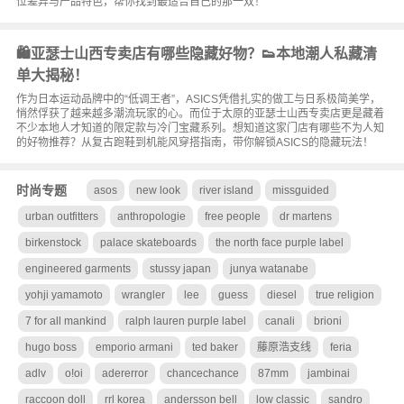
位差异与产品特色，帮你找到最适合自己的那一双！
🛍️亚瑟士山西专卖店有哪些隐藏好物？👟本地潮人私藏清
单大揭秘！
作为日本运动品牌中的“低调王者”，ASICS凭借扎实的做工与日系极简美学，
悄然俘获了越来越多潮流玩家的心。而位于太原的亚瑟士山西专卖店更是藏着
不少本地人才知道的限定款与冷门宝藏系列。想知道这家门店有哪些不为人知
的好物推荐？从复古跑鞋到机能风穿搭指南，带你解锁ASICS的隐藏玩法！
时尚专题
asos
new look
river island
missguided
urban outfitters
anthropologie
free people
dr martens
birkenstock
palace skateboards
the north face purple label
engineered garments
stussy japan
junya watanabe
yohji yamamoto
wrangler
lee
guess
diesel
true religion
7 for all mankind
ralph lauren purple label
canali
brioni
hugo boss
emporio armani
ted baker
藤原浩支线
feria
adlv
o!oi
adererror
chancechance
87mm
jambinai
raccoon doll
rrl korea
andersson bell
low classic
sandro