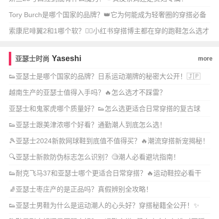
Tory Burch是哪个国家的品牌？👑它为何能成为轻奢圈的穿搭必备
单品？
索康尼啡翼2和1哪个软？🏃‍♀️小红书穿搭博主都在穿的跑鞋怎么选才
舒服又时尚
Yaseshi
亚瑟士时尚
more
👟亚瑟士是哪个国家的品牌？日系运动潮牌的秘密大公开！🇯🇵
越南生产的亚瑟士值得入手吗？🔥怎么选才不踩雷？
亚瑟士和鬼冢虎哪个质量好？👟怎么选更适合日常穿搭的复古球
鞋？
👟亚瑟士跟美津浓哪个好看？通勤潮人到底怎么选！
🎾亚瑟士2024新款网球鞋到底值不值得买？🔥潮流穿搭新宠揭秘！
🔍亚瑟士新款防伪标志怎么识别？🧐潮人必看避坑指南！
👟耐克飞马37和亚瑟士哪个更适合日常穿搭？🔥运动鞋控必看干
货！
🧦亚瑟士枣庄产的是正品吗？真假辨别全攻略！
👟亚瑟士男鞋为什么是运动潮人的心头好？穿搭秘籍全公开！✨