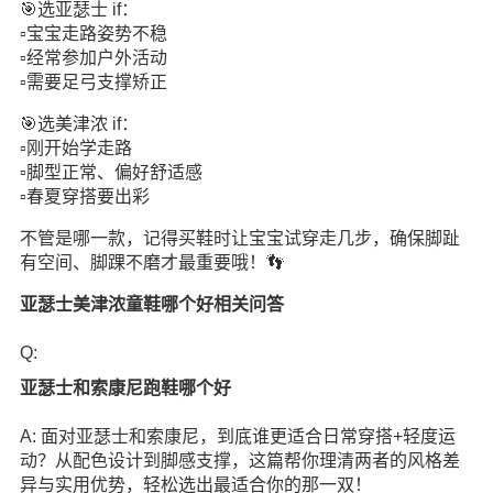
🎯选亚瑟士 if：
▫️宝宝走路姿势不稳
▫️经常参加户外活动
▫️需要足弓支撑矫正
🎯选美津浓 if：
▫️刚开始学走路
▫️脚型正常、偏好舒适感
▫️春夏穿搭要出彩
不管是哪一款，记得买鞋时让宝宝试穿走几步，确保脚趾
有空间、脚踝不磨才最重要哦！👣
亚瑟士美津浓童鞋哪个好相关问答
Q:
亚瑟士和索康尼跑鞋哪个好
A: 面对亚瑟士和索康尼，到底谁更适合日常穿搭+轻度运
动？从配色设计到脚感支撑，这篇帮你理清两者的风格差
异与实用优势，轻松选出最适合你的那一双！