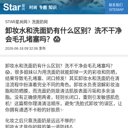
联系我们
时尚
专题
知识
SITEMAP
STAR星尚网
洗面奶网
》
卸妆水和洗面奶有什么区别？洗不干净
会毛孔堵塞吗？😱
2026-06-18 09:32:06
发布
卸妆水和洗面奶有什么区别？洗不干净会毛孔堵塞吗？
😱，很多姐妹以为用洗面奶就能卸掉一天的彩妆和防晒，
结果导致毛孔堵塞、闭口频发！其实卸妆水和洗面奶在清
洁流程中扮演着完全不同的角色。卸妆水负责溶解彩妆油
脂和防晒膜，而洗面奶则是清洁肌肤表面污垢和多余油
脂。没有正确使用两者，轻则长闭口，重则引发敏感肌危
机！这篇帮你理清清洁顺序，避免“洗脸式卸妆”的误区，让
你拥有通透不卡粉的好肤质✨
化妆之后只靠洗面奶是远远不够的！
卸妆水才是你护肤的第一道防线💪