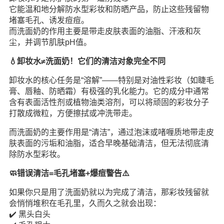
它能温和地分解防水型彩妆和防晒产品，防止这些残留物
堵塞毛孔、诱发痘痘。
而洗面奶的作用主要是带走皮肤表面的油脂、汗液和灰
尘，并调节肌肤pH值。
💧卸妆水≠洗面奶！它们的清洁对象完全不同
卸妆水的核心任务是“溶解”——特别是对油性彩妆（如睫毛
膏、唇釉、防晒霜）有极强的乳化能力。它的成分中通常
含有表面活性剂或植物油类溶剂，可以将顽固的彩妆分子
打散成微粒，方便擦拭或冲洗带走。
而洗面奶的主要作用是“清洁”，通过泡沫或啫喱质地带走皮
肤表面的污垢和油脂，适合早晚基础清洁，但无法彻底清
除防水型彩妆。
🧼错误清洁=毛孔堵塞+爆痘警告⚠️
如果你只是用了洗面奶就以为完成了清洁，那彩妆残留就
会悄悄堆积在毛孔里，久而久之就会出现：
✔️ 黑头白头