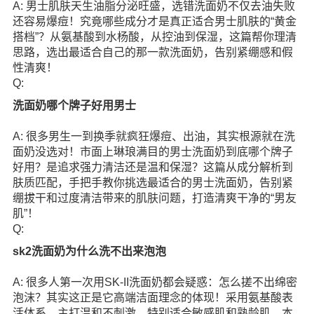
A: 男士肌肤天生油脂分泌旺盛，选错洗面奶不仅去油失败
还容易爆痘！究竟哪些成分才是真正适合男士肌肤的“黄金
搭档”？从氨基酸到水杨酸，从控油到保湿，这篇帮你理清
思路，选出最适合自己的那一款洗面奶，告别紧绷感和假
性清爽！
Q:
洗面奶哪个牌子好用男士
A: 很多男生一到换季就疯狂爆痘、出油，其实根源就在洗
面奶没选对！市面上琳琅满目的男士洗面奶到底哪个牌子
好用？是追求强力清洁还是温和保湿？这篇从成分解析到
肤质匹配，手把手教你挑选最适合的男士洗面奶，告别紧
绷拔干和过度清洁带来的肌肤问题，打造清爽干净的“男友
肌”！
Q:
sk2洗面奶为什么洗不出来泡泡
A: 很多人第一次用SK-II洗面奶都会疑惑：怎么搓不出绵密
泡沫？其实这正是它高端洁面理念的体现！采用氨基酸表
活体系，主打温和不刺激，特别适合敏感肌和熟龄肌。本