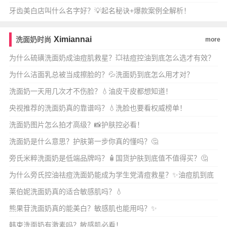
外
牙齿美白店叫什么名字好？💡起名秘诀+爆款案例全解析！
Ximiannai
洗面奶时尚
more
为什么硫磺洗面奶成油痘肌救星？💥祛痘控油到底怎么选才有效？
🔥
为什么洁面乳总被当成擦脸的？💦洗面奶到底怎么用才对？
洗面奶一天用几次才不伤脸？💧油皮干皮都想知道！
央视推荐的洗面奶真的靠谱吗？💧洗脸也要看权威榜单！
洗面奶图片怎么拍才高级？📸护肤控必看！
洗面奶是什么意思？护肤第一步你真的懂吗？🤔
旁氏米粹洗面奶是低端品牌吗？🧴国货护肤到底值不值得买？🤔
为什么旁氏控油祛痘洗面奶能成为学生党清痘救星？✨油痘肌到底
怎么选才不踩雷？🔥
莱伯妮洗面奶真的适合敏感肌吗？💧
熊果苷洗面奶真的能美白？敏感肌也能用吗？✨
韩束洗面奶有激素吗？敏感肌必看！