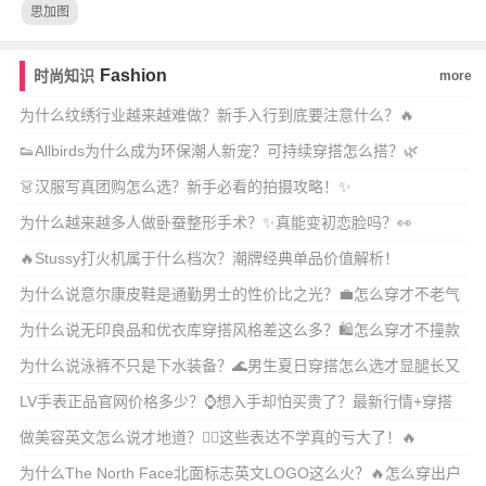
思加图
Fashion
时尚知识
more
为什么纹绣行业越来越难做？新手入行到底要注意什么？🔥
👟Allbirds为什么成为环保潮人新宠？可持续穿搭怎么搭？🌿
👗汉服写真团购怎么选？新手必看的拍摄攻略！✨
为什么越来越多人做卧蚕整形手术？✨真能变初恋脸吗？👀
🔥Stussy打火机属于什么档次？潮牌经典单品价值解析！
为什么说意尔康皮鞋是通勤男士的性价比之光？💼怎么穿才不老气
还显质感？
为什么说无印良品和优衣库穿搭风格差这么多？🛍️怎么穿才不撞款
还显质感？
为什么说泳裤不只是下水装备？🌊男生夏日穿搭怎么选才显腿长又
时髦？
LV手表正品官网价格多少？⌚️想入手却怕买贵了？最新行情+穿搭
搭配全攻略！
做美容英文怎么说才地道？💆‍♀️这些表达不学真的亏大了！🔥
为什么The North Face北面标志英文LOGO这么火？🔥怎么穿出户