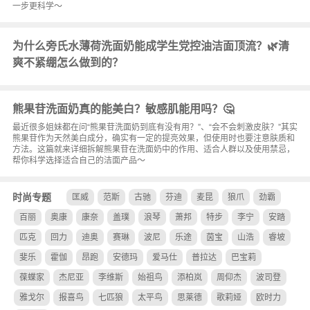
一步更科学～
为什么旁氏水薄荷洗面奶能成学生党控油洁面顶流？🌿清
爽不紧绷怎么做到的？
熊果苷洗面奶真的能美白？敏感肌能用吗？🤔
最近很多姐妹都在问“熊果苷洗面奶到底有没有用？”、“会不会刺激皮肤？”其实
熊果苷作为天然美白成分，确实有一定的提亮效果，但使用时也要注意肤质和
方法。这篇就来详细拆解熊果苷在洗面奶中的作用、适合人群以及使用禁忌，
帮你科学选择适合自己的洁面产品～
时尚专题
匡威
范斯
古驰
芬迪
麦昆
狼爪
劲霸
百丽
奥康
康奈
盖璞
浪琴
萧邦
特步
李宁
安踏
匹克
回力
迪奥
赛琳
波尼
乐途
茵宝
山浩
睿坡
斐乐
霍伽
昂跑
安德玛
爱马仕
普拉达
巴宝莉
葆蝶家
杰尼亚
李维斯
始祖鸟
添柏岚
周仰杰
波司登
雅戈尔
报喜鸟
七匹狼
太平鸟
思莱德
歌莉娅
欧时力