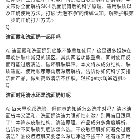
文带你全面解析SK-II洗面奶背后的科学原理、适用肤质以
及正确使用方法，打破“无泡不净”的传统认知，解锁护肤第
一步的正确打开方式✨
Q:
洁面露和洗面奶一起用吗
A: 洁面露和洗面奶到底能不能叠加使用？这是很多姐妹在
早晚护肤中常见的误区。其实两者功能重叠，同时使用反
而可能过度清洁、破坏肌肤屏障。本文将从成分结构、肤
质适配、使用顺序等角度深度解析，告诉你如何科学安排
洁面产品，做到高效清洁不伤肤，轻松get水润通透肌✨
Q:
洁面时用清水还是洗面奶好呢
A: 每天早晚都洗脸，但你真的知道怎么洗才对吗？清水洁
面省事又温和，洗面奶清洁力强却怕刺激？别再盲目跟风
了！本篇从皮肤结构、清洁原理、产品成分多角度解析，
告诉你不同肤质到底该怎么选。干皮敏感肌如何避免过度
清洁？油皮痘痘肌又要怎么深层净透不拔干？还有超实用