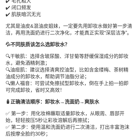
✔️ 毛孔粗大
✔️ 闭口频发
✔️ 肌肤暗沉无光
尤其是油皮&混油皮姐妹，一定要先用卸妆水做好第一步清
洁，再用洗面奶进行二次净化，才能真正实现“深层洁净”。
💦不同肤质该怎么选卸妆水？
🔍干敏肌：选择含玻尿酸、洋甘菊等舒缓保湿成分的卸妆
水，避免酒精刺激；
🔍油痘肌：建议选择清爽控油型，比如含金缕梅、茶树精
油成分的卸妆水，帮助调节油脂分泌；
🔍懒人福音：可尝试免擦拭型卸妆水，倒在手上拍一拍即
可完成卸妆，省时又高效！
🧴正确清洁顺序：卸妆水→洗面奶→爽肤水
✅ 第一步：用化妆棉蘸取适量卸妆水，从眼周、唇部开
始，轻轻按压5秒让彩妆溶解后再擦拭；
✅ 第二步：使用温和洗面奶进行二次清洁，打出丰富泡沫
后按摩全脸约30秒；