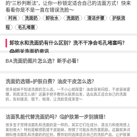
的“三秒判断法”，让你一秒锁定适合自己的洁面方式！快来
看看你是不是一直在错误洗脸～
时尚
洗面奶
卸妆水
洗面奶
清洁步骤
护肤流
程
毛孔堵塞
卸妆水和洗面奶有什么区别？洗不干净会毛孔堵塞吗？
😱相关洗面奶资讯
BA洗面奶图片怎么选？新手必看！
洗面奶选错=护肤白费？油皮干皮怎么选？
很多姐妹不知道洗面奶怎么选，一不小心就踩雷！油皮容易闷痘，干皮容易紧
绷，到底该怎么挑？这篇手把手教你从肤质出发，选出真正适合自己的洗面
奶，告别搓泥、拔干、假滑，让洗脸变成享受～
洁面乳能代替洗面奶吗？🤔护肤第一步别搞错！
很多宝子觉得洁面乳和洗面奶是一样的，其实它们在成分、清洁力和使用感上
差别很大！特别是敏感肌或干皮姐妹，用错了可能反而伤害肌肤。这篇就来详
细科普洁面乳和洗面奶的区别，教你如何选择适合自己的洗脸产品，让护肤第