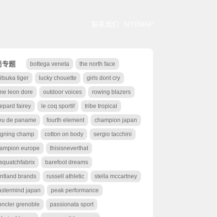
联系我们
SITEMAP
尚专题
bottega veneta
the north face
itsuka tiger
lucky chouette
girls dont cry
me leon dore
outdoor voices
rowing blazers
epard fairey
le coq sportif
tribe tropical
eu de paname
fourth element
champion japan
igning champ
cotton on body
sergio tacchini
ampion europe
thisisneverthat
squatchfabrix
barefoot dreams
ntland brands
russell athletic
stella mccartney
stermind japan
peak performance
ncler grenoble
passionata sport