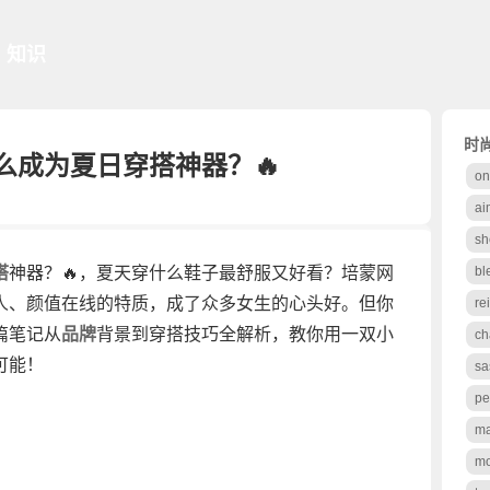
知识
时
么成为夏日穿搭神器？🔥
on
ai
sh
搭
神器？🔥，夏天穿什么鞋子最舒服又好看？培蒙网
bl
人、颜值在线的特质，成了众多女生的心头好。但你
re
篇笔记从
品牌
背景到穿搭技巧全解析，教你用一双小
ch
可能！
sa
pe
ma
mo