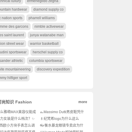
chnical luxury
ermenegildo zegna
untain hardwear
diamond supply co
c nation sports
pharrell williams
mme des garcons
nimble activewear
es saint laurent
junya watanabe man
sion street wear
warrior basketball
udini sportswear
herschel supply co
l sander athletic
columbia sportswear
ite mountaineering
discovery expedition
mmy hilfiger sport
时尚知识
Fashion
more
么雅萌MAX美容仪能成
👞Massimo Dutti男皮鞋凭什
抗老神器？💆‍♀️家用美容
么圈粉高级感穿搭控？💼绅
力女装是什么档次？✨
💄纪梵希logo为什么这么
的有效吗？🔥
士衣橱的灵魂单
奢还是快时尚？怎么穿
火？品牌标志设计全解析！
西欧小方块手表怎么调
👓衡水暴龙眼镜专卖店为什
高级感？
✨
？新手必看操作指南！
么这么火？👀潮流达人都在