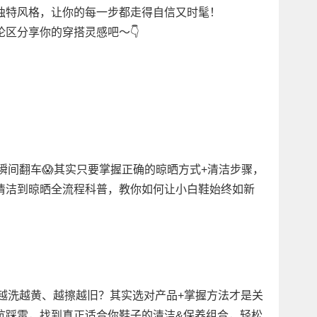
独特风格，让你的每一步都走得自信又时髦！
区分享你的穿搭灵感吧～👇
搭瞬间翻车😱其实只要掌握正确的晾晒方式+清洁步骤，
清洁到晾晒全流程科普，教你如何让小白鞋始终如新
而越洗越黄、越擦越旧？其实选对产品+掌握方法才是关
坑踩雷，找到真正适合你鞋子的清洁&保养组合，轻松