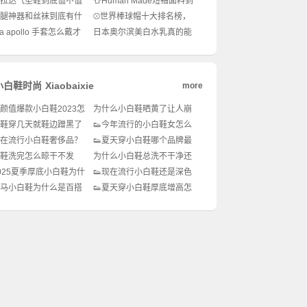
普拉达气垫鞋到底值不值
👕Human Made短袖面料到
抢！
？✨潮人脚下的高级感
底有什么玄机？潮人穿搭必
光腿神器和丝袜到底有什
⚾世界棒球帽十大排名榜，
！
备知识！🔥
别？选错真的会翻车！
你戴对了吗？潮流穿搭必
ka apollo 手套怎么戴才
日本奥尔滨美白水乳真的能
备！🔥
笨重？秋冬穿搭还能这
白成反光板？✨黄皮亲妈还
！
是智商税？💡
小白鞋时尚
Xiaobaixie
more
高颜值爆款小白鞋2023怎
为什么小白鞋晒黄了让人崩
？潮流穿搭必备神器！
溃？🌞怎么补救才能恢复如
鞋穿几天就鞋边蹭黑了
👟今年流行的小白鞋女怎么
新？
办？怎么快速清洁修复
选？潮流女孩必看！✨
现在流行小白鞋奢侈品？
👟夏天穿小白鞋哪个品牌最
像新的一样？
品牌怎么选才不踩雷？
出圈？潮人私藏清单来啦！
鞋洗完怎么晾干不发
为什么小白鞋总洗不干净还
✨
☀️亲测有效的防变黄干
发黄？🧼有没有不伤鞋的清
2025夏季厚底小白鞋为什
👟现在流行小白鞋还是深色
啦！
洗妙招？
么火？穿搭公式全解
的鞋？潮流趋势大揭秘！✨
森马小白鞋为什么是百搭
👟夏天穿小白鞋厚底增高怎
✨
？运动风穿搭怎么搭才
么选？潮流女孩必看！✨
款？✨