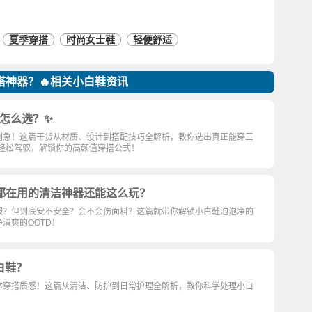
夏季穿搭
时尚女士鞋
轻便舒适
搭神器？🔥相关小白鞋资讯
牌怎么选？✨
别急！这篇干货从材质、设计到搭配技巧全解析，教你选出真正能穿三
能轻松驾驭，解锁你的高颜值穿搭公式！
都在用的清洁神器还能这么玩？
服？但到底安不安全？会不会伤面料？这篇就带你解锁小白鞋泡泡净的
清爽的OOTD！
白鞋？
体穿搭质感！这篇从清洁、防护到日常护理全解析，教你科学处理小白