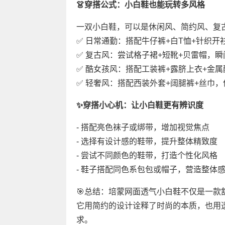
👗穿搭公式：小白鞋也能玩转多风格
一双小白鞋，可以是休闲风、简约风、复
✅ 日常通勤：搭配牛仔裤+白T恤+针织
✅ 复古风：尝试格子裙+短靴+贝雷帽，
✅ 酷女孩风：搭配工装裤+露脐上衣+金
✅ 轻奢风：搭配西装外套+阔腿裤+丝巾
✨穿搭小心机：让小白鞋更有辨识度
- 搭配亮色袜子或绑带，增加视觉焦点
- 选择有设计感的鞋带，提升整体精致度
- 尝试不同颜色的鞋带，打造个性化风格
- 鞋子搭配同色系包包或帽子，营造整体
🎯总结：培蒙网面透气小白鞋不仅是一款
它用简约的设计诠释了时尚的本质，也用
求。