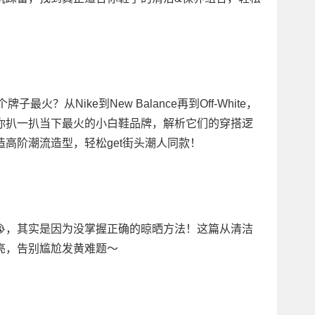
火？从Nike到New Balance再到Off-White，
你扒一扒当下最火的小白鞋品牌，解析它们的穿搭逻
高阶潮流造型，轻松get街头潮人同款！
”😭，其实是因为没掌握正确的晾晒方法！这篇从清洁
亮，告别尴尬发黄难题～