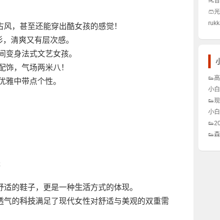
👠
得买
🩳
秘密
么区
ruk
古风，甚至还能穿出酷女孩的感觉！
不显
开衫，清爽又有层次感。
么玩
瞬间变身法式文艺女孩。
属配饰，气场两米八！
👟
，优雅中带点个性。
么选
小白
✨
怎么
👟
让它
这些
小白
✨
黄？
👟
货来
么这
👟
析！
神鞋
不撞
感
舒适的鞋子，更是一种
生活
方式的体现。
透气的
科技
满足了现代女性对舒适与美观的双重需