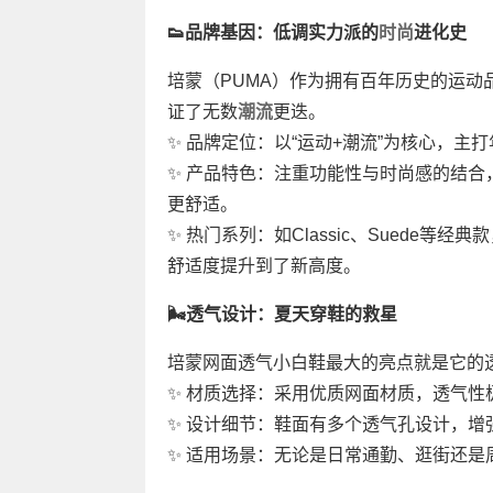
👟品牌基因：低调实力派的
时尚
进化史
培蒙（PUMA）作为拥有百年历史的运动
证了无数
潮流
更迭。
✨ 品牌定位：以“运动+潮流”为核心，主
✨ 产品特色：注重功能性与时尚感的结
更舒适。
✨ 热门系列：如Classic、Suede
舒适度提升到了新高度。
🌬️透气设计：夏天穿鞋的救星
培蒙网面透气小白鞋最大的亮点就是它的
✨ 材质选择：采用优质网面材质，透气性
✨ 设计细节：鞋面有多个透气孔设计，增
✨ 适用场景：无论是日常通勤、逛街还是