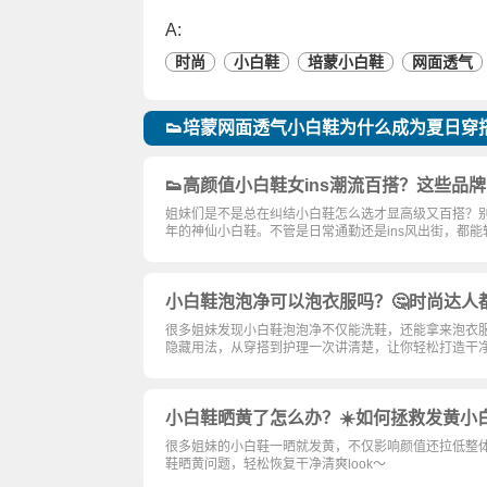
A:
时尚
小白鞋
培蒙小白鞋
网面透气
👟培蒙网面透气小白鞋为什么成为夏日穿
👟高颜值小白鞋女ins潮流百搭？这些品
姐妹们是不是总在纠结小白鞋怎么选才显高级又百搭？
年的神仙小白鞋。不管是日常通勤还是ins风出街，都
小白鞋泡泡净可以泡衣服吗？🤔时尚达人
很多姐妹发现小白鞋泡泡净不仅能洗鞋，还能拿来泡衣
隐藏用法，从穿搭到护理一次讲清楚，让你轻松打造干净
小白鞋晒黄了怎么办？☀️如何拯救发黄小
很多姐妹的小白鞋一晒就发黄，不仅影响颜值还拉低整
鞋晒黄问题，轻松恢复干净清爽look～