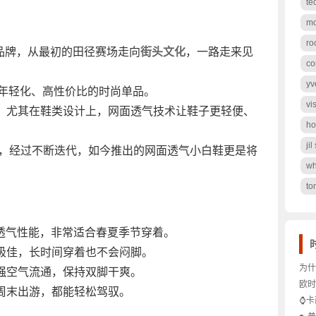
te
mo
ro
品牌，从最初的田径赛场走向
街头
文化
，一路走来见
co
yv
打年轻化、高性价比的时尚单品。
vi
合，尤其在鞋类设计上，网面透气技术让鞋子更轻便、
ho
ji
等经典款，经过不断迭代，如今推出的网面透气小白鞋更是将
wh
to
透气性能，非常适合春夏季节穿着。
极佳，长时间穿着也不会闷脚。
为什
强空气流通，保持双脚干爽。
贵妇
欧时
周末出游，都能轻松驾驭。
仪真
是轻
⌚卡
才显
时间