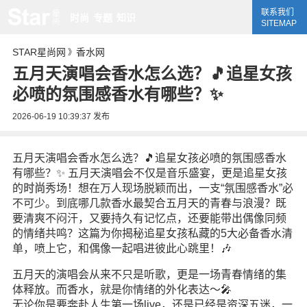
联系我们
时尚
专题
知识
SITEMAP
STAR星尚网
香水网
》
五月天演唱会香水怎么选？🎵追星女孩
必喷的氛围感香水有哪些？✨
2026-06-19 10:39:37
发布
五月天演唱会香水怎么选？🎵追星女孩必喷的氛围感香水
有哪些？✨ 五月天演唱会不仅是音乐盛宴，更是追星女孩
的
时尚
秀场！想在万人现场脱颖而出，一支“氛围感香水”必
不可少。到底哪几款香水最契合五月天的青春与浪漫？既
要清爽不闷汗，又要持久有记忆点，还要能带出偶像同频
的情绪共鸣？这篇为你揭秘追星女孩私藏的5大必备香水清
单，喷上它，和偶像一起唱进彼此心跳里！🎶
五月天的演唱会从来不只是听歌，更是一场青春情绪的集
体释放。而香水，就是你情绪的外化表达～🎤
无论你是要奔赴人生第一场live，还是已经是资深五迷，一