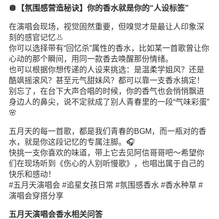
🪩️【氛围感营造秘诀】你的香水就是你的“人设标签”
在演唱会现场，视觉固然重要，但嗅觉才是最让人印象深
刻的感官记忆👃
你可以选择带有“回忆杀”属性的香水，比如某一首歌曾让你
心动的那个瞬间，用同一款香去唤醒那份情绪。
也可以根据你想传递的人设来挑选：是温柔学姐风？还是
酷飒摇滚风？甚至元气甜妹风？都可以靠一支香水搞定！
别忘了，在台下大声合唱的时候，你的香气也会悄悄飘进
身边人的鼻尖，说不定就成了别人青春里的一段“气味彩蛋”
🌸
五月天的每一首歌，都是我们青春的BGM，而一瓶对的香
水，就是你这段记忆的专属注脚。🎧
快挑一支你喜欢的味道，带上它去见阿信哥哥吧～希望你
们在现场听到《伤心的人别听慢歌》，也唱出属于自己的
快乐和感动！
#五月天演唱会 #追星女孩日常 #氛围感香水 #香水种草 #
演唱会穿搭分享
五月天演唱会香水相关问答