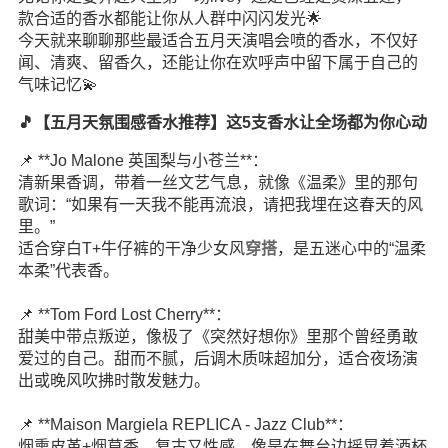
款合适的香水都能让你从人群中闪闪发光🌟
今天就来聊聊那些最适合五月天演唱会喷的香水，不仅好
闻、清爽、留香久，还能让你在欢呼声中留下属于自己的
气味记忆💫
🎵【五月天氛围感香水推荐】这5支香水让全场都为你心动
📌 **Jo Malone 英国梨与小苍兰**：
清新果香调，带着一丝文艺气息，就像《温柔》里的那句
歌词：“如果有一天我不能再流浪，请把我埋在这春天的风
里。”
适合穿白T+牛仔裤的干净少女风
穿搭
，是五迷心中的“温柔
本柔”代表香。
📌 **Tom Ford Lost Cherry**：
甜美中带点叛逆，像极了《突然好想你》里那个曾经勇敢
爱过的自己。甜而不腻，后调木质味超加分，适合夜场演
出或晚风吹拂时散发魅力。
📌 **Maison Margiela REPLICA - Jazz Club**：
烟熏皮革+烟草香，复古又性感，像是在舞台边摇晃着酒杯