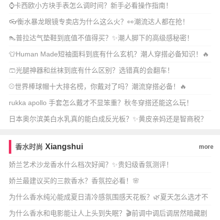
⌚卡西欧小方块手表怎么调时间？新手必看操作指南！
👓衡水暴龙眼镜专卖店为什么这么火？👀潮流达人都在抢！
👠普拉达气垫鞋到底值不值得买？✨潮人脚下的高级感秘密！
👕Human Made短袖面料到底有什么玄机？潮人穿搭必备知识！🔥
🩳光腿神器和丝袜到底有什么区别？选错真的会翻车！
⚾世界棒球帽十大排名榜，你戴对了吗？潮流穿搭必备！🔥
rukka apollo 手套怎么戴才不显笨重？秋冬穿搭还能这么玩！
日本奥尔滨美白水乳真的能白成反光板？✨黄皮亲妈还是智商税？
💡
Xiangshui
香水时尚
more
娇兰艺术沙龙香水什么档次好闻？✨贵妇级香氛测评！
娇兰最建议买的三款香水？香氛控必看！🌸
为什么香水纯沁能成夏日清冷感氛围感天花板？🌿夏天怎么选才不
踩雷？💦
为什么香水和电影能让人上头到失眠？🎬前调中调后调居然暗藏剧