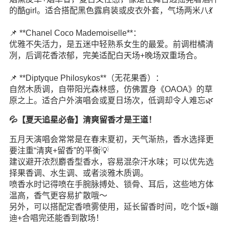
的酷girl。适合搭配黑色露肩装或皮衣外套，气场两米八💃
📌 **Chanel Coco Mademoiselle**：
优雅不失活力，是五迷中轻熟系女生的最爱。前调柑橘清
冽，后调花香浓郁，完美适配白天场+晚场双重场合。
📌 **Diptyque Philosykos**（无花果香）：
自然木质调，自带阳光森林感，仿佛置身《OAOA》的草
原之上。适合户外演唱会或夏日场次，低调却令人难忘🌿
💦【夏天追星必备】清爽留香才是王道！
五月天演唱会常常是在春末夏初，天气渐热，香水选择更
要注重“清爽+留香”的平衡💡
建议避开浓烈麝香型香水，容易混杂汗水味；可以优先选
择果香调、水生调、或者淡雅木质调。
喷香水时记得喷在手腕脉搏处、锁骨、耳后，这些地方体
温高，香气更容易扩散哦～
另外，可以搭配定香喷雾使用，延长留香时间，吃个饭+蹦
迪+合唱完还能香到散场！