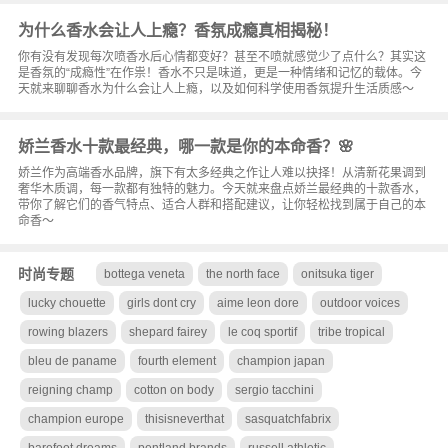
为什么香水会让人上瘾？香氛成瘾真相揭秘！
你有没有发现每次喷香水后心情都变好？甚至不喷就感觉少了点什么？其实这
是香氛的“成瘾性”在作祟！香水不只是味道，更是一种情绪和记忆的载体。今
天就来聊聊香水为什么会让人上瘾，以及如何科学使用香氛提升生活质感～
娇兰香水十款最经典，哪一款是你的本命香？🌸
娇兰作为高端香水品牌，旗下有太多经典之作让人难以抉择！从清新花果调到
奢华木质调，每一款都有独特的魅力。今天就来盘点娇兰最经典的十款香水，
带你了解它们的香气特点、适合人群和搭配建议，让你轻松找到属于自己的本
命香～
时尚专题
bottega veneta
the north face
onitsuka tiger
lucky chouette
girls dont cry
aime leon dore
outdoor voices
rowing blazers
shepard fairey
le coq sportif
tribe tropical
bleu de paname
fourth element
champion japan
reigning champ
cotton on body
sergio tacchini
champion europe
thisisneverthat
sasquatchfabrix