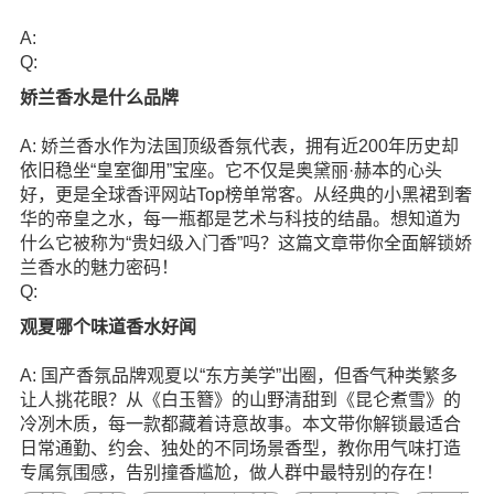
A:
Q:
娇兰香水是什么品牌
A: 娇兰香水作为法国顶级香氛代表，拥有近200年历史却
依旧稳坐“皇室御用”宝座。它不仅是奥黛丽·赫本的心头
好，更是全球香评网站Top榜单常客。从经典的小黑裙到奢
华的帝皇之水，每一瓶都是艺术与科技的结晶。想知道为
什么它被称为“贵妇级入门香”吗？这篇文章带你全面解锁娇
兰香水的魅力密码！
Q:
观夏哪个味道香水好闻
A: 国产香氛品牌观夏以“东方美学”出圈，但香气种类繁多
让人挑花眼？从《白玉簪》的山野清甜到《昆仑煮雪》的
冷冽木质，每一款都藏着诗意故事。本文带你解锁最适合
日常通勤、约会、独处的不同场景香型，教你用气味打造
专属氛围感，告别撞香尴尬，做人群中最特别的存在！