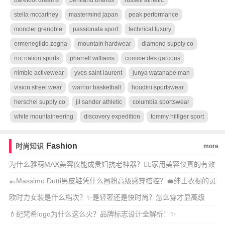
barefoot dreams
pentland brands
russell athletic
stella mccartney
mastermind japan
peak performance
moncler grenoble
passionata sport
technical luxury
ermenegildo zegna
mountain hardwear
diamond supply co
roc nation sports
pharrell williams
comme des garcons
nimble activewear
yves saint laurent
junya watanabe man
vision street wear
warrior basketball
houdini sportswear
herschel supply co
jil sander athletic
columbia sportswear
white mountaineering
discovery expedition
tommy hilfiger sport
Fashion
时尚知识
more
为什么雅萌MAX美容仪能成贵妇抗老神器？💆‍♀️家用美容仪真的有效
吗？🔥
👞Massimo Dutti男皮鞋凭什么圈粉高级感穿搭控？💼绅士衣橱的灵
魂单
欧时力女装是什么档次？✨是轻奢还是快时尚？怎么穿才显高级
感？
💄纪梵希logo为什么这么火？品牌标志设计全解析！✨