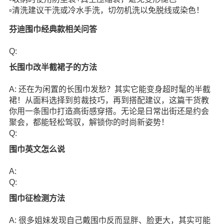
▫️清洗建议干洗或冷水手洗，切勿机洗以免脱线或染色！
芬迪围巾经典款相关问答
Q:
长围巾改半截裙子的方法
A: 还在为闲置的长围巾发愁？其实它能变身超时髦的半截
裙！从面料选择到剪裁技巧，再到搭配建议，这篇干货教
你用一条围巾打造高街感穿搭。无论是日常出街还是约会
聚会，都能轻松驾驭，解锁你的时尚新姿势！
Q:
围巾英文怎么说
A:
Q:
围巾征检测方法
A: 很多姐妹发现自己戴围巾反而显胖、脸更大，其实可能