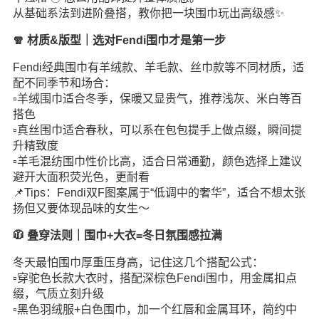
从基础系法到进阶叠搭，教你把一块围巾玩出高级感✨
🧣 材质&版型｜选对Fendi围巾才是第一步
Fendi经典围巾有羊绒款、羊毛款、丝巾款等不同材质，适
配不同季节和场合：
▫️羊绒围巾适合冬季，保暖又显贵气，推荐浅灰、米白等百
搭色
▫️真丝围巾适合春秋，可以系在包包提手上做点缀，瞬间提
升精致度
▫️羊毛混纺围巾性价比高，适合日常通勤，颜色选择上建议
避开大面积荧光色，更耐看
📌Tips：Fendi双F图案属于“低调中的奢华”，适合不想太张
扬但又要体现品味的女生～
🧥 叠穿法则｜围巾+大衣=冬日氛围感拉满
冬天最怕围巾厚重压身高，记住这几个搭配公式：
▫️穿驼色长款大衣时，搭配深棕色Fendi围巾，用金属扣点
缀，气质立刻升级
▫️黑色羽绒服+白色围巾，加一个红唇和金属耳环，简约中