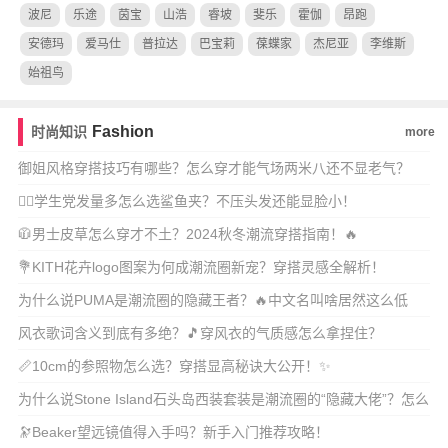
波尼
乐途
茵宝
山浩
睿坡
斐乐
霍伽
昂跑
安德玛
爱马仕
普拉达
巴宝莉
葆蝶家
杰尼亚
李维斯
始祖鸟
Fashion
时尚知识
more
御姐风格穿搭技巧有哪些？怎么穿才能气场两米八还不显老气？
💇‍♀️学生党发量多怎么选鲨鱼夹？不压头发还能显脸小！
🧥男士皮草怎么穿才不土？2024秋冬潮流穿搭指南！🔥
💐KITH花卉logo图案为何成潮流圈新宠？穿搭灵感全解析！
为什么说PUMA是潮流圈的隐藏王者？🔥中文名叫啥居然这么低
调？
风衣歌词含义到底有多绝？🎵穿风衣的气质感怎么拿捏住？
📏10cm的参照物怎么选？穿搭显高秘诀大公开！✨
为什么说Stone Island石头岛西装套装是潮流圈的“隐藏大佬”？怎么
穿
🔭Beaker望远镜值得入手吗？新手入门推荐攻略！