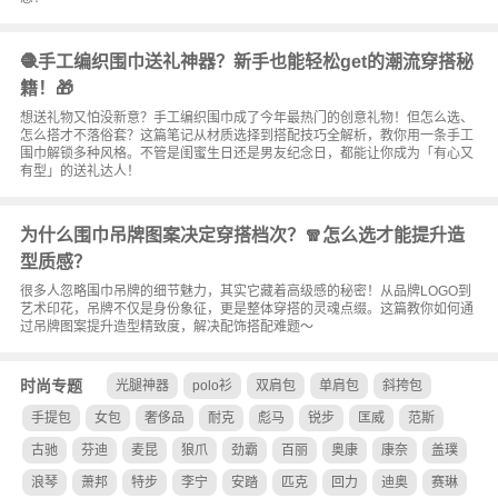
🧶手工编织围巾送礼神器？新手也能轻松get的潮流穿搭秘
籍！🎁
想送礼物又怕没新意？手工编织围巾成了今年最热门的创意礼物！但怎么选、
怎么搭才不落俗套？这篇笔记从材质选择到搭配技巧全解析，教你用一条手工
围巾解锁多种风格。不管是闺蜜生日还是男友纪念日，都能让你成为「有心又
有型」的送礼达人！
为什么围巾吊牌图案决定穿搭档次？🧣怎么选才能提升造
型质感？
很多人忽略围巾吊牌的细节魅力，其实它藏着高级感的秘密！从品牌LOGO到
艺术印花，吊牌不仅是身份象征，更是整体穿搭的灵魂点缀。这篇教你如何通
过吊牌图案提升造型精致度，解决配饰搭配难题～
时尚专题
光腿神器
polo衫
双肩包
单肩包
斜挎包
手提包
女包
奢侈品
耐克
彪马
锐步
匡威
范斯
古驰
芬迪
麦昆
狼爪
劲霸
百丽
奥康
康奈
盖璞
浪琴
萧邦
特步
李宁
安踏
匹克
回力
迪奥
赛琳