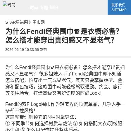
联系我们
时尚
专题
知识
SITEMAP
STAR星尚网
围巾网
》
为什么Fendi经典围巾🧣是衣橱必备？
怎么搭才能穿出贵妇感又不显老气？
2026-06-19 10:33:56
发布
为什么Fendi经典围巾🧣是衣橱必备？怎么搭才能穿出贵妇
感又不显老气？ 很多姐妹入手了Fendi经典围巾却不知道
怎么搭配，怕穿出土气或显老气。其实只要掌握版型、叠
穿和配色技巧，这款围巾就能轻松驾驭通勤、约会、旅行
等多种场合，打造高级又有辨识度的
时尚
Look！
Fendi的双F Logo围巾作为轻奢界的顶流单品，几乎人手一
条却不撞风格！
这篇就带你解锁它的N种时髦穿法：
① 不同季节如何选择材质与戴法 ② 如何搭配大衣/羽绒服
不违和 ③ 怎么用配饰提升整体质感。