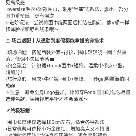
见高级感
▫️oversize毛衣+短款围巾，采用“半塞”式系法，露出一部分
围巾垂坠感，更有层次
✨进阶玩法：尝试将围巾绕两圈后打结在胸前，像V领一样
修饰脸型和脖颈线条哦～
👜 场合适配｜从通勤到度假都能拿捏的
穿搭
术
▫️职场通勤：搭配西装外套+衬衫，围巾轻轻绕一圈自然垂
落，低调不失细节感💼
▫️约会聚会：针织裙+Fendi围巾+短靴，温柔中带点小酷，
超加分！
▫️旅行度假：风衣+牛仔裤+围巾+墨镜，一秒get
明星
街拍同
款📸
⚠️注意：避免全身Logo叠加，比如穿Fendi围巾时包包尽量
选纯色款，保持视觉平衡才不会油腻～
📌终极秘籍：
▫️围巾长度建议选择180cm左右，适合各种系法
▫️日常佩戴可选择小巧金属扣，增加亮点又不抢眼
▫️收纳时使用防尘袋+真空压缩袋，避免变形褪色