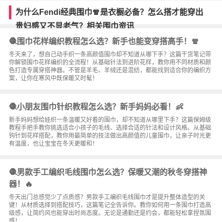
为什么Fendi经典围巾🧣是衣橱必备？怎么搭才能穿出
贵妇感又不显老气？相关围巾资讯
🧶围巾花样编织教程怎么选？新手也能变穿搭高手！🧣
冬天来了，想自己动手织一条高颜值围巾却不知道从哪下手？这篇干货笔记带
你解锁围巾花样编织的全流程！从基础针法到进阶花样，教你用不同材质和颜
色打造专属穿搭神器。不管是羊毛、羊绒还是混纺，都能找到适合你的编织方
案，让你在寒风中既保暖又时髦！
🧶小朋友围巾针织教程怎么选？新手妈妈必看！👶
新手妈妈想给娃织一条温暖又好看的围巾，却不知道从哪里下手？这篇保姆级
教程手把手教你挑选适合小孩子的毛线、选择合适的针法和设计风格。从基础
钩针到花样搭配，教你用最简单的技法做出高颜值的儿童围巾，让亲子时光更
有温度，也让宝宝在冬天更暖和！
🧶男款手工编织毛线围巾怎么选？保暖又潮的秋冬穿搭神
器！🔥
冬天出门总感觉少了点质感？男款手工编织毛线围巾才是提升整体造型的关
键！从材质选择到搭配技巧，这篇笔记全告诉你。教你如何用一条围巾打造高
级感，让简约风也能穿出时尚态度。无论是通勤还是约会，都能轻松拿捏氛围
感！