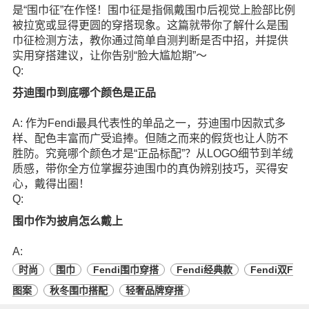
是“围巾征”在作怪！围巾征是指佩戴围巾后视觉上脸部比例
被拉宽或显得更圆的穿搭现象。这篇就带你了解什么是围
巾征检测方法，教你通过简单自测判断是否中招，并提供
实用穿搭建议，让你告别“脸大尴尬期”～
Q:
芬迪围巾到底哪个颜色是正品
A: 作为Fendi最具代表性的单品之一，芬迪围巾因款式多
样、配色丰富而广受追捧。但随之而来的假货也让人防不
胜防。究竟哪个颜色才是“正品标配”？从LOGO细节到羊绒
质感，带你全方位掌握芬迪围巾的真伪辨别技巧，买得安
心，戴得出圈！
Q:
围巾作为披肩怎么戴上
A:
时尚
围巾
Fendi围巾穿搭
Fendi经典款
Fendi双F
图案
秋冬围巾搭配
轻奢品牌穿搭