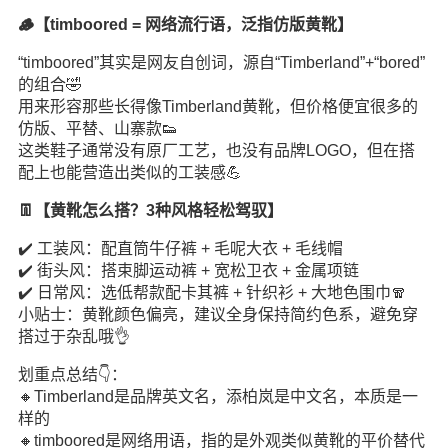
🪵【timboored = 网络流行语，泛指仿版黄靴】
“timboored”其实是网友自创词，源自“Timberland”+“bored”
的组合🤣
用来形容那些长得像Timberland黄靴，但价格便宜很多的
仿版、平替、山寨款👟
这类鞋子通常没有原厂工艺，也没有品牌LOGO，但在搭
配上也能营造出类似的工装感💪
👖【黄靴怎么搭？3种风格轻松驾驭】
✔️ 工装风：配直筒牛仔裤 + 毛呢大衣 + 毛线帽
✔️ 街头风：搭束脚运动裤 + 宽松卫衣 + 金属项链
✔️ 日常风：选低帮款配卡其裤 + 针织衫 + 大地色围巾🧣
小贴士：黄靴颜色偏亮，建议全身保持简约色系，避免穿
搭过于杂乱哦👌
划重点总结👇：
🔸Timberland是品牌英文名，添柏岚是中文名，本质是一
样的
🔸timboored是网络用语，指的是外观类似黄靴的平价替代