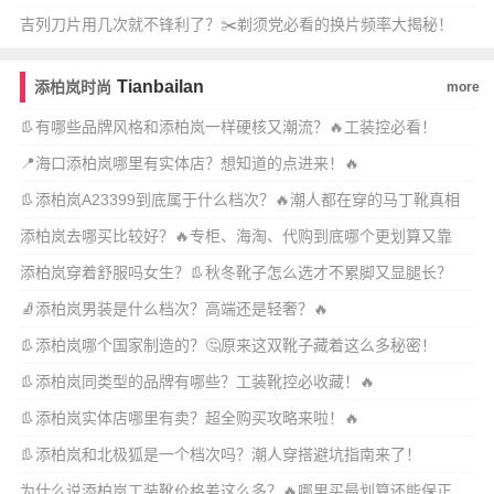
吉列刀片用几次就不锋利了？✂️剃须党必看的换片频率大揭秘！
Tianbailan
添柏岚时尚
more
👢有哪些品牌风格和添柏岚一样硬核又潮流？🔥工装控必看！
📍海口添柏岚哪里有实体店？想知道的点进来！🔥
👢添柏岚A23399到底属于什么档次？🔥潮人都在穿的马丁靴真相
来了！
添柏岚去哪买比较好？🔥专柜、海淘、代购到底哪个更划算又靠
谱？
添柏岚穿着舒服吗女生？👢秋冬靴子怎么选才不累脚又显腿长？
🧦添柏岚男装是什么档次？高端还是轻奢？🔥
👢添柏岚哪个国家制造的？🤔原来这双靴子藏着这么多秘密！
👢添柏岚同类型的品牌有哪些？工装靴控必收藏！🔥
👢添柏岚实体店哪里有卖？超全购买攻略来啦！🔥
👢添柏岚和北极狐是一个档次吗？潮人穿搭避坑指南来了！
为什么说添柏岚工装靴价格差这么多？🔥哪里买最划算还能保正