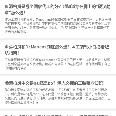
👢添柏岚是哪个国家代工的好？想知道穿在脚上的“硬汉勋
章”怎么选！
作为工装靴界的标杆，Timberland不仅自带街头与复古双重光环，更是穿搭圈
的百搭王者。但你知道吗？不同国家代工的添柏岚品质和风格差异不小！从美
产到中产、越产，到底哪一款才是你心中的“梦中情靴”？带你一次性搞懂代工
背后的品牌密码。
👢添柏岚和Dr.Martens到底怎么选？🔥工装靴小白必看避
坑指南！
工装靴圈两大顶流添柏岚与Dr.Martens究竟谁更值得入手？从品牌历史、材质
工艺到穿搭风格全维度对比，解析不同场景下的选择逻辑，助你找到属于自己
的硬核时尚单品。
🤔添柏岚中文读bai还是bo？潮人必懂的工装靴冷知识！
作为街头潮流与硬核工装的代表品牌，「添柏岚」的发音困扰了无数时尚小
白。到底是“bai”还是“bo”？这不仅是一个发音问题，更是一堂关于品牌历史、
文化认同与潮流演化的入门课。从经典黄靴到联名款热潮，掌握这些知识，让
你轻松变身工装潮人！🔥