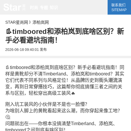
联系我们
时尚
专题
知识
SITEMAP
STAR星尚网
添柏岚网
》
👢timboored和添柏岚到底啥区别？新
手必看避坑指南！
2026-06-18 09:40:01
发布
👢timboored和添柏岚到底啥区别？新手必看避坑指南！同
样是黄靴却分不清Timberland、添柏岚和timboored？其实
它们代表不同系列与风格定位！从
品牌
历史到
街头
潮流
演
变，再到日常
穿搭
技巧，这篇帮你彻底搞懂三者之间的关
系与区别，轻松穿出高级工装风🔥
刚入坑工装风的小伙伴是不是也一脸懵？
为啥别人脚上的黄靴看起来这么潮，而你穿起来像工地？
🤔
问题就出在——你根本没搞清楚Timberland、添柏岚、
timboored之间到底有啥区别！