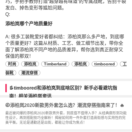
巧，手把手教你打造“越穿越有味道”的专属战靴，告别干裂
发白、掉色变形等尴尬问题。
Q:
添柏岚哪个产地质量好
A: 很多工装靴爱好者都纠结：添柏岚那么多产地，到底哪
个质量更好？这篇从材质、工艺、做工细节出发，带你全
面了解添柏岚不同产地的品质差异，帮你选到真正耐穿又
保值的那双！
时尚
添柏岚
Timberland
添柏岚
timboored
工
装靴
潮流穿搭
👢timboored和添柏岚到底啥区别？新手必看避坑指
南！相关添柏岚资讯
🧥添柏岚2020新款男外套怎么选？潮流穿搭指南来了！🔥
最近被问爆的添柏岚2020新款男外套，到底值不值得入手？从经典廓形到功能
性设计，再到搭配技巧全解析！揭秘如何用一件外套打造高街感与实用性的完
美平衡。无论是通勤还是出街，都能让你成为焦点！