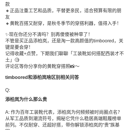
款
🔸正品注重工艺和品质，平替更亲民，适合预算有限的朋
友
🔸黄靴百搭又耐穿，是秋冬季节的穿搭利器，值得入手！
✨现在你还分不清吗？别再傻傻被种草了！
不管是买正品添柏岚，还是淘一款高颜值的timboored，关
键是要会穿！
记得收藏+点赞，下期我们聊聊「工装靴如何搭配西装才不
土」🧐
评论区等你分享你的黄靴穿搭照📸～
timboored和添柏岚啥区别相关问答
Q:
添柏岚为什么那么贵
A: 作为百年工装靴代表，添柏岚为何频频被时尚圈点名？
从军工品质到潮流符号，揭秘它凭什么稳居高端鞋履榜单
前列。不仅耐穿、还超好搭，带你解锁添柏岚的“贵”族基