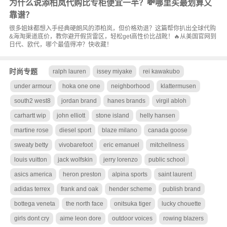
为什么说添柏岚代购比专柜便宜一半？💸哪里买最划算又
靠谱？
很多姐妹都想入手经典硬朗风的添柏岚，但价格劝退？这篇帮你扒出全球代购
&海淘渠道底价，教你避开假货雷区，轻松get高性价比战靴！🔥从美国官网到
日代、欧代，哪个最值得冲？快收藏！
时尚专题
ralph lauren
issey miyake
rei kawakubo
under armour
hoka one one
neighborhood
klattermusen
south2 west8
jordan brand
hanes brands
virgil abloh
carhartt wip
john elliott
stone island
helly hansen
martine rose
diesel sport
blaze milano
canada goose
sweaty betty
vivobarefoot
eric emanuel
mitchellness
louis vuitton
jack wolfskin
jerry lorenzo
public school
asics america
heron preston
alpina sports
saint laurent
adidas terrex
frank and oak
hender scheme
publish brand
bottega veneta
the north face
onitsuka tiger
lucky chouette
girls dont cry
aime leon dore
outdoor voices
rowing blazers