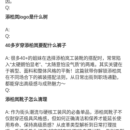
因。
Q:
添柏岚logo是什么树
A:
Q:
40多岁穿添柏岚要配什么裤子
A: 很多40+的姐妹在选择添柏岚工装靴的搭配时，常常陷
入“太硬朗怕显老”、“太随意怕没气质”的两难。其实关键在
于裤型、面料和整体风格的平衡！这篇就带你解锁添柏岚
在不同场合下的裤装搭配法则，从日常出街到职场通勤，
都能穿出高级感与成熟魅力～
Q:
添柏岚靴子怎么清理
A: 作为街头潮流与硬核工装风的必备单品，添柏岚靴子不
仅耐穿还极具风格感，但如何正确清洁和保养才能延长使
用寿命、保持高级质感？从皮革类型解析到日常打理技