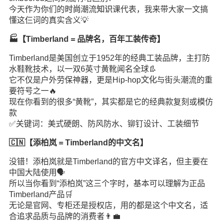
今天作为你们的
时尚
潮流
知识
课代表，我来带大家一文搞
懂这仨词的真实含义💡
🏭【Timberland = 品牌名，百年工装传奇】
Timberland是美国创立于1952年的经典工装品牌，主打防
水鞋靴技术，以一双6英寸黄靴闻名全球👢
它不仅是户外劳保神器，更是Hip-hop
文化
与街头潮流的重
要符号之一🔥
现在你看到的很多“黄靴”，其实都是它的经典款复刻或模仿
款
✅关键词：美式硬朗、防风防水、铆钉设计、工装细节
🇨🇳【添柏岚 = Timberland的中文名】
没错！添柏岚就是Timberland的官方中文译名，但主要在
中国大陆使用🗣️
所以当你看到“添柏岚”这三个字时，基本可以理解为正品
Timberland产品🛒
无论是官网、专柜还是授权店，用的都是这个中文名，适
合追求品质与品牌的消费者👨‍💼