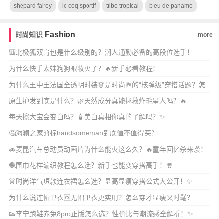
shepard fairey
le coq sportif
tribe tropical
bleu de paname
Fashion
时尚知识
more
🎒北极狐双肩包是什么级别的？潮人通勤必备的高段位选手！
为什么快手太妹狗狗眼妆火了？🔥新手必看教程！
为什么王中王法国全透明时装👗是时尚圈的“核弹级”穿搭话题？怎
么穿才不踩雷又高
原生护发到底是什么？🌿天然成分真能拯救炸毛星人吗？🔥
每天擦大宝会变白吗？🧴美白真相你真的了解吗？✨
🤔海澜之家剪标handsomeman到底值不值得买？
🚗麦昆汽车总动员动画片为什么能火这么久？🔥童年回忆杀来袭！
🧶围巾花样编织教程怎么选？新手也能变穿搭高手！🧣
👗时尚洋气短款连衣裙怎么选？显高显瘦穿搭公式大公开！✨
为什么说连帽卫衣🆚无帽卫衣更实用？怎么穿才显瘦又时髦？
👟李宁跑鞋赤兔8pro正版怎么选？性价比与潮流感全解析！✨