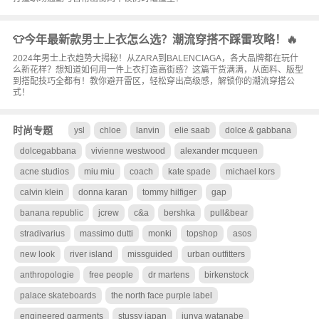
👕今年最新款男士上衣怎么选？潮流穿搭不踩雷攻略！🔥
2024年男士上衣趋势大揭秘！从ZARA到BALENCIAGA，各大品牌都在玩什
么新花样？想知道如何用一件上衣打造高街感？这篇干货满满，从面料、版型
到搭配技巧全都有！教你避开雷区，轻松穿出高级感，解锁你的潮流穿搭公
式！
时尚专题
ysl
chloe
lanvin
elie saab
dolce & gabbana
dolcegabbana
vivienne westwood
alexander mcqueen
acne studios
miu miu
coach
kate spade
michael kors
calvin klein
donna karan
tommy hilfiger
gap
banana republic
jcrew
c&a
bershka
pull&bear
stradivarius
massimo dutti
monki
topshop
asos
new look
river island
missguided
urban outfitters
anthropologie
free people
dr martens
birkenstock
palace skateboards
the north face purple label
engineered garments
stussy japan
junya watanabe