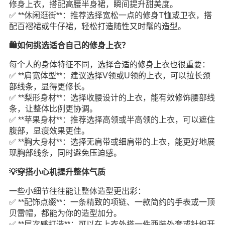
修身上衣，搭配高腰半身裙，瞬间提升甜美度。
✅ **休闲逛街**：推荐选择宽松一点的修身T恤或卫衣，搭
配百褶裙或牛仔裙，轻松打造随性又时髦的造型。
🛍️如何挑选适合自己的修身上衣？
每个人的身体特征不同，选择合适的修身上衣也很重要：
✅ **肩宽体型**：建议选择V领或U领的上衣，可以拉长颈
部线条，显得更修长。
✅ **梨形身材**：选择收腰设计的上衣，能有效修饰腰部线
条，让整体比例更协调。
✅ **苹果身材**：推荐选择高领或半高领的上衣，可以遮住
腹部，显瘦效果更佳。
✅ **胸大身材**：选择无肩带或细肩带的上衣，能更好地展
现胸部线条，同时避免压迫感。
💡穿搭小心机提升整体气质
一些小细节往往能让整体造型更出彩：
✅ **配饰点缀**：一条精致的项链、一款简约的手表或一顶
贝雷帽，都能为你的造型加分。
✅ **层次感打造**：可以在上衣外搭一件西装外套或针织开