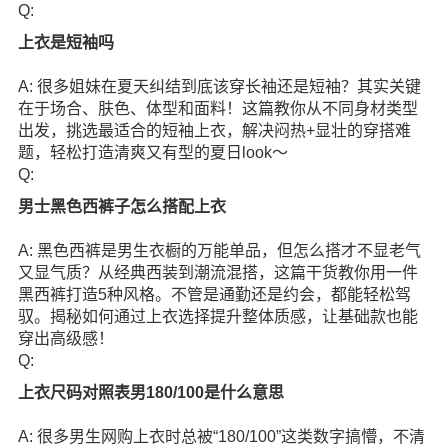
Q:
上衣是短袖吗
A: 很多姐妹在夏天纠结到底该穿长袖还是短袖？其实关键
在于场合、肤色、体型和面料！这篇教你从不同身材类型
出发，挑选最适合的短袖上衣，解决闷热+显壮的穿搭难
题，轻松打造清爽又有型的夏日look～
Q:
男士黑色西裤子怎么搭配上衣
A: 黑色西裤是男生衣橱的万能单品，但怎么搭才不显老气
又显气质？从经典西装到潮流混搭，这篇干货教你用一件
黑西裤打造5种风格。不管是通勤还是约会，都能轻松驾
驭。揭秘如何通过上衣选择提升整体质感，让基础款也能
穿出高级感！
Q:
上衣尺码对照表男180/100是什么意思
A: 很多男生网购上衣时总被“180/100”这类数字搞懵，不清