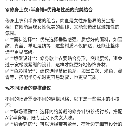
👗修身上衣+半身裙=优雅与性感的完美结合
修身上衣和半身裙的组合，简直是女性穿搭界的黄金搭
档！它既能展现女性优美的曲线，又能营造出优雅知性的
氛围。
✅ **面料选择**：优先选择垂坠感强、质感好的面料，如雪
纺、真丝、羊毛混纺等，这些材质不仅舒适，还能让整体
造型更显高级。
✅ **版型设计**：修身款上衣要贴合身形，突出腰线，避免
过于宽松或紧绷的设计，这样才能更好地修饰身材。
✅ **色彩搭配**：建议选择基础色系，如黑白灰、米色、藏
青等，搭配半身裙时更容易驾驭，也更显气质。
👠不同场合的穿搭建议
不同的场合需要不同的穿搭风格，以下是一些实用的小技
巧：
✅ **职场通勤**：选择简约剪裁的修身针织衫或衬衫，搭配
A字半身裙，既专业又不失女人味。
✅ **约会穿搭**：可以选择带有蕾丝、荷叶边等细节设计的