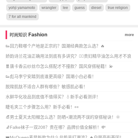
yohji yamamoto
wrangler
lee
guess
diesel
true religion
7 for all mankind
Fashion
时尚知识
more
👟回力鞋哪个产地是正宗的？国潮经典款怎么选？🔥
娇韵诗兰花油正确用法到底有多讲究？💆‍♀️贵妇精华油怎么用才不浪
费？✨
🧧唐卡香云纱丝巾怎么搭配才不撞款？国风穿搭秘籍！💫
👟彪马李宁安踏到底谁更高级？国潮小白必看！
脱羧肌肽不适合人群有哪些？敏感肌必看！
水鲜华化妆品到底值不值得买？💧新手必看测评！
睫毛夹三个步骤怎么用？新手必看！👀
👒男士夏天太阳帽怎么选？防晒+潮流两不误的穿搭秘诀！🌞
🧦Falke袜子一双208？贵在哪？品牌价值全解析！💸
👑McQueen麦昆新款为什么总能吊打潮流？🔥自带高街基因！