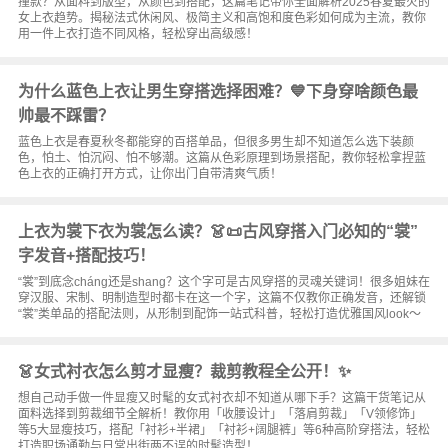
撞款？从面料到版型，从颜色到搭配，这篇笔记带你全面解析2025春夏最火的
女上衣趋势。揭秘法式休闲风、极简主义和高饱和度色彩如何成为主流，教你
用一件上衣打造不同风格，轻松穿出高级感！
为什么蓝色上衣让男生穿搭选择困难？💙下身穿啥颜色最
帅最不踩雷？
蓝色上衣是春夏秋冬都能穿的百搭单品，但很多男生却不知道怎么选下装颜
色，怕土、怕沉闷、怕不够潮。这篇从色彩原理到场景搭配，教你轻松拿捏蓝
色上衣的正确打开方式，让你出门自带清爽气质！
上衣为裳下衣为裳怎么读？👗📜古风穿搭入门必知的“裳”
字发音+搭配技巧！
“裳”到底念cháng还是shang？这个字可是古风穿搭的灵魂关键词！很多姐妹在
穿汉服、宋制、明制造型时都卡在这一个字，这篇不仅教你正确发音，还解锁
“裳”类单品的搭配法则，从形制到配饰一站式科普，轻松打造优雅国风look～
👗女式衬衣怎么剪才显瘦？裁剪教程全公开！✨
想自己动手做一件显瘦又时髦的女式衬衣却不知道从哪下手？这篇干货笔记从
面料选择到剪裁细节全解析！教你用「收腰设计」「落肩剪裁」「V领修饰」
等5大显瘦技巧，搭配「衬衫+半裙」「衬衫+阔腿裤」等6种高阶穿搭法，轻松
打造职场通勤与日常出街两不误的时髦造型！