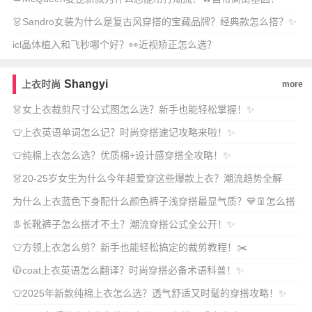
👗Sandro女装为什么是复古风穿搭的宝藏品牌？经典款怎么搭？✨
icl晶体植入和飞秒哪个好？👀近视矫正怎么选？
Shangyi
上衣时尚
more
👗女上衣裁剪尺寸公式图怎么选？新手也能轻松掌握！✨
👕上衣英语单词怎么记？时尚穿搭速记攻略来啦！✨
👕纯棉上衣怎么选？优质棉+设计感穿搭全攻略！✨
👗20-25岁女生为什么今年超爱穿这些爆款上衣？潮流趋势全解
析！✨
为什么上衣蓝色下身配什么颜色裤子浅穿搭最显气质？💙👖怎么搭
才不单调又高级？
👢长靴裤子怎么搭才不土？潮流穿搭公式全公开！✨
👕方领上衣怎么剪？新手也能轻松搞定的裁剪教程！✂️
🧥coat上衣英语怎么翻译？时尚穿搭必备术语科普！✨
👕2025年新款纯棉上衣怎么选？透气舒适又时髦的穿搭攻略！✨