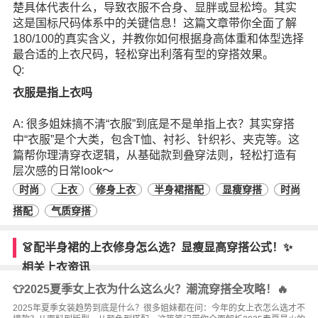
楚具体代表什么，导致衣服不合身、显胖或显松垮。其实
这是国标尺码体系中的关键信息！这篇文章带你全面了解
180/100的真实含义，并教你如何根据身高体重和体型选择
最合适的上衣尺码，轻松穿出利落有型的穿搭效果。
Q:
衣服是指上衣吗
A: 很多姐妹搞不清“衣服”到底是不是单指上衣？其实穿搭
中“衣服”是个大类，包含T恤、衬衫、针织衫、夹克等。这
篇帮你理清穿衣逻辑，从基础款到叠穿法则，轻松打造有
层次感的日常look～
时尚
上衣
修身上衣
半身裙搭配
显瘦穿搭
时尚
搭配
气质穿搭
👗配半身裙的上衣修身怎么选？显瘦显高穿搭公式！✨
相关上衣资讯
👕2025夏季女上衣为什么这么火？潮流穿搭全攻略！🔥
2025年夏季女装趋势到底是什么？很多姐妹都在问：今年的女上衣怎么选才不