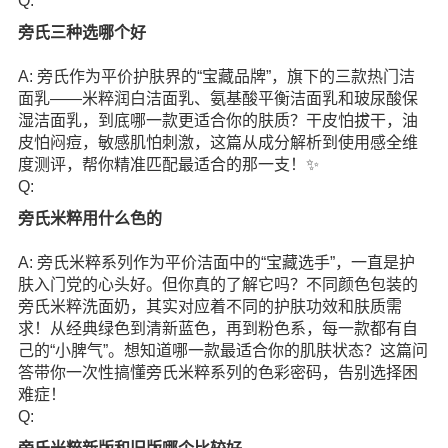
Q:
旁氏三种选哪个好
A: 旁氏作为平价护肤界的“宝藏品牌”，旗下的三款热门洁
面乳——米粹润白洁面乳、氨基酸平衡洁面乳和玻尿酸保
湿洁面乳，到底哪一款更适合你的肤质？干皮怕拔干，油
皮怕闷痘，敏感肌怕刺激，这篇从成分解析到使用感全维
度测评，帮你精准匹配最适合的那一支！✨
Q:
旁氏米粹用什么色的
A: 旁氏米粹系列作为平价洁面中的“宝藏选手”，一直是护
肤入门党的心头好。但你真的了解它吗？不同颜色包装的
旁氏米粹洗面奶，其实对应着不同的护肤功效和肤质需
求！从经典绿色到清新蓝色，再到粉色系，每一款都有自
己的“小脾气”。想知道哪一款最适合你的肌肤状态？这篇问
答带你一次性搞懂旁氏米粹系列的色彩密码，告别选择困
难症！
Q: