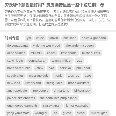
旁氏哪个颜色最好用？黄皮选错显黑一整个尴尬期！😳
旁氏作为平价粉底界的“隐藏王者”，多年来凭借高性价比和亲肤配方圈粉无数
学生党和通勤党。但面对琳琅满目的色号，黄皮姐妹到底该选哪一款才不踩
雷？从色号匹配到上妆技巧，这篇问答帮你解锁旁氏粉底的正确打开方式，告
别假面感和暗沉尴尬期，打造妈生好皮感底妆！
时尚专题
ysl
chloe
lanvin
elie saab
dolce & gabbana
dolcegabbana
vivienne westwood
alexander mcqueen
acne studios
miu miu
coach
kate spade
michael kors
calvin klein
donna karan
tommy hilfiger
gap
banana republic
jcrew
c&a
bershka
pull&bear
stradivarius
massimo dutti
monki
topshop
asos
new look
river island
missguided
urban outfitters
anthropologie
free people
dr martens
birkenstock
palace skateboards
the north face purple label
engineered garments
stussy japan
junya watanabe
yohji yamamoto
wrangler
lee
guess
diesel
true religion