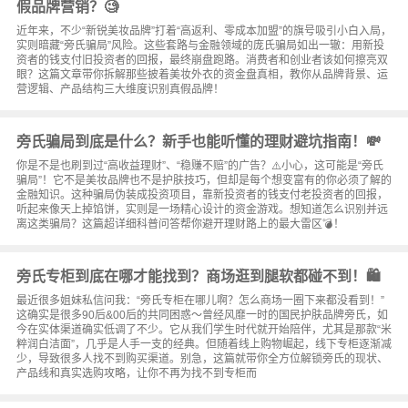
假品牌营销？🧐
近年来，不少“新锐美妆品牌”打着“高返利、零成本加盟”的旗号吸引小白入局，
实则暗藏“旁氏骗局”风险。这些套路与金融领域的庞氏骗局如出一辙：用新投
资者的钱支付旧投资者的回报，最终崩盘跑路。消费者和创业者该如何擦亮双
眼？这篇文章带你拆解那些披着美妆外衣的资金盘真相，教你从品牌背景、运
营逻辑、产品结构三大维度识别真假品牌！
旁氏骗局到底是什么？新手也能听懂的理财避坑指南！💸
你是不是也刷到过“高收益理财”、“稳赚不赔”的广告？⚠️小心，这可能是“旁氏
骗局”！它不是美妆品牌也不是护肤技巧，但却是每个想变富有的你必须了解的
金融知识。这种骗局伪装成投资项目，靠新投资者的钱支付老投资者的回报，
听起来像天上掉馅饼，实则是一场精心设计的资金游戏。想知道怎么识别并远
离这类骗局？这篇超详细科普问答帮你避开理财路上的最大雷区💣！
旁氏专柜到底在哪才能找到？商场逛到腿软都碰不到！🛍️
最近很多姐妹私信问我：“旁氏专柜在哪儿啊？怎么商场一圈下来都没看到！”
这确实是很多90后&00后的共同困惑～曾经风靡一时的国民护肤品牌旁氏，如
今在实体渠道确实低调了不少。它从我们学生时代就开始陪伴，尤其是那款“米
粹润白洁面”，几乎是人手一支的经典。但随着线上购物崛起，线下专柜逐渐减
少，导致很多人找不到购买渠道。别急，这篇就带你全方位解锁旁氏的现状、
产品线和真实选购攻略，让你不再为找不到专柜而