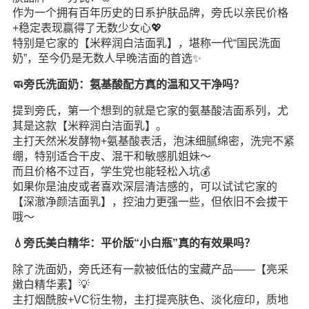
作为一个拥有百年历史的日系护肤品牌，旁氏以亲民价格
+稳定表现赢得了无数少女心💖
特别是它家的【米粹润白洁面乳】，堪称一代“国民洗面
奶”，至今仍是无数人早晚洁面的首选✨
🧼旁氏洗面奶：氨基酸配方真的温和又干净吗？
提到旁氏，第一个想到的就是它家的氨基酸洁面系列，尤
其是这款【米粹润白洁面乳】。
主打天然米发酵物+氨基酸表活，泡沫细腻绵密，洗完不紧
绷，特别适合干皮、混干和敏感肌姐妹～
而且价格不过百，学生党也能轻松入坑💰
如果你是油皮或者喜欢深层清洁感的，可以试试它家的
【深澈净颜洁面乳】，控油力更强一些，但依旧不会拔干
哦～
💧旁氏美白精华：平价版“小白瓶”真的有效果吗？
除了洗面奶，旁氏还有一款被低估的宝藏产品——【亮采
嫩白精华素】💡
主打烟酰胺+VC衍生物，主打提亮肤色、淡化痘印，质地