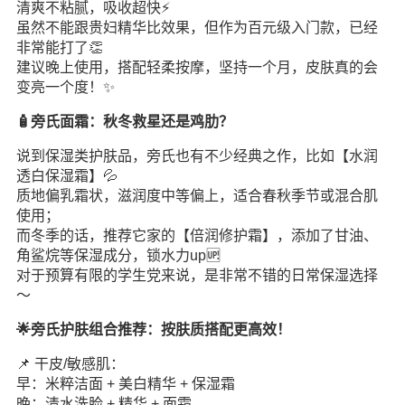
清爽不粘腻，吸收超快⚡️
虽然不能跟贵妇精华比效果，但作为百元级入门款，已经
非常能打了👏
建议晚上使用，搭配轻柔按摩，坚持一个月，皮肤真的会
变亮一个度！✨
🧴旁氏面霜：秋冬救星还是鸡肋？
说到保湿类护肤品，旁氏也有不少经典之作，比如【水润
透白保湿霜】💦
质地偏乳霜状，滋润度中等偏上，适合春秋季节或混合肌
使用；
而冬季的话，推荐它家的【倍润修护霜】，添加了甘油、
角鲨烷等保湿成分，锁水力up🆙
对于预算有限的学生党来说，是非常不错的日常保湿选择
～
🌟旁氏护肤组合推荐：按肤质搭配更高效！
📌 干皮/敏感肌：
早：米粹洁面 + 美白精华 + 保湿霜
晚：清水洗脸 + 精华 + 面霜