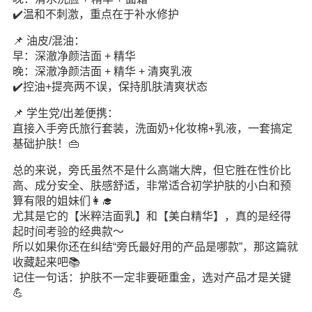
✔️温和不刺激，重点在于补水修护
📌 油皮/混油：
早：深澈净颜洁面 + 精华
晚：深澈净颜洁面 + 精华 + 清爽乳液
✔️控油+提亮两不误，保持肌肤清爽状态
📌 学生党/出差便携：
直接入手旁氏旅行套装，洗面奶+化妆棉+乳液，一套搞定
基础护肤！👜
总的来说，旁氏虽然不是什么高端大牌，但它胜在性价比
高、成分安全、肤感舒适，非常适合初学护肤的小白和预
算有限的姐妹们👩‍🎓
尤其是它的【米粹洁面乳】和【美白精华】，真的是经得
起时间考验的经典款～
所以如果你还在纠结“旁氏最好用的产品是哪款”，那这篇就
收藏起来吧📚
记住一句话：护肤不一定非要砸重金，选对产品才是关键
💪