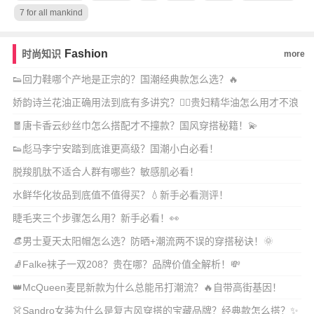
7 for all mankind
Fashion
时尚知识
more
👟回力鞋哪个产地是正宗的？国潮经典款怎么选？🔥
娇韵诗兰花油正确用法到底有多讲究？💆‍♀️贵妇精华油怎么用才不浪
费？✨
🧧唐卡香云纱丝巾怎么搭配才不撞款？国风穿搭秘籍！💫
👟彪马李宁安踏到底谁更高级？国潮小白必看！
脱羧肌肽不适合人群有哪些？敏感肌必看！
水鲜华化妆品到底值不值得买？💧新手必看测评！
睫毛夹三个步骤怎么用？新手必看！👀
👒男士夏天太阳帽怎么选？防晒+潮流两不误的穿搭秘诀！🌞
🧦Falke袜子一双208？贵在哪？品牌价值全解析！💸
👑McQueen麦昆新款为什么总能吊打潮流？🔥自带高街基因！
👗Sandro女装为什么是复古风穿搭的宝藏品牌？经典款怎么搭？✨