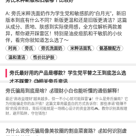
旁氏米粹新版和旧版哪个比较好
A: 旁氏米粹洗面奶作为学生党和敏感肌的“白月光”，新旧
版本到底有什么不同？新版更温和还是旧版更清洁？这篇
从成分、质地、肤感到实际使用感，全方位解析两款差
异，帮你避开踩雷区！特别是油皮痘肌和干敏肌的小伙
伴，看完你就知道怎么选了～
时尚
旁氏
旁氏洗面奶
米粹洁面乳
氨基酸配方
温和清洁
性价比护肤
旁氏最好用的产品是哪款？学生党平替之王到底怎么选
才不踩雷？🧐相关旁氏资讯
旁氏骗局到底是啥？💰理财小白也能听懂的通俗解释！
最近“高收益理财”越来越多，但一不小心就可能踩雷💣！什么是旁氏骗局？它
为何能骗走你的血汗钱？这篇文章用最直白的方式告诉你：那些承诺“稳赚不
赔”的投资项目，背后可能就是一场精心设计的资金游戏🎮。教你识别真假理
财，避开陷阱，守住钱包！
为什么说旁氏骗局像美妆圈的割韭菜套路？💰如何识别虚