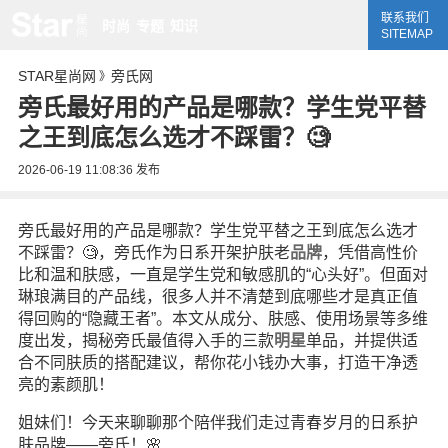
联系我们
时尚
专题
知识
SITEMAP
STAR星尚网
旁氏网
》
旁氏最好用的产品是哪款？学生党平替
之王到底怎么选才不踩雷？🧐
2026-06-19 11:08:36
发布
旁氏最好用的产品是哪款？学生党平替之王到底怎么选才
不踩雷？🧐，旁氏作为日系开架护肤老
品牌
，凭借高性价
比和温和肤感，一直是学生党和敏感肌的“心头好”。但面对
琳琅满目的产品线，很多人并不清楚到底哪些才是真正值
得回购的“隐藏王者”。本文从成分、肤感、使用场景等多维
度出发，揭秘旁氏最值得入手的三款
明星
单品，并提供适
合不同肤质的搭配建议，帮你花小钱办大事，打造干净透
亮的素颜肌！
姐妹们！今天来聊聊那个陪伴我们走过青春岁月的日系护
肤品牌——旁氏！🌸