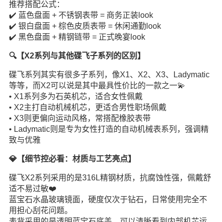
推荐搭配公式：
✔️ 蓝色盘面 + 不锈钢表带 = 商务正装look
✔️ 银白盘面 + 棕色皮质表带 = 休闲通勤look
✔️ 黑色盘面 + 精钢链带 = 正式晚宴look
🔍【X2系列与其他碟飞子系列的区别】
碟飞系列其实有很多子系列，像X1、X2、X3、Ladymatic
等等，而X2可以说是其中最具性价比的一款之一💫
• X1系列多为石英机芯，适合女性佩戴
• X2主打自动机械机芯，更适合男性职场佩戴
• X3则更偏向运动风格，常搭配橡胶表带
• Ladymatic则是专为女性打造的自动机械表系列，强调精
致与优雅
💎【细节控必看：材质与工艺亮点】
碟飞X2系列采用的是316L精钢材质，抗腐蚀性强，佩戴舒
适不易过敏❤️
蓝宝石水晶玻璃镜面，硬度仅次于钻石，日常使用完全不
用担心刮花问题。
表背采用的是透明蓝宝石底盖，可以清晰看到内部机芯运