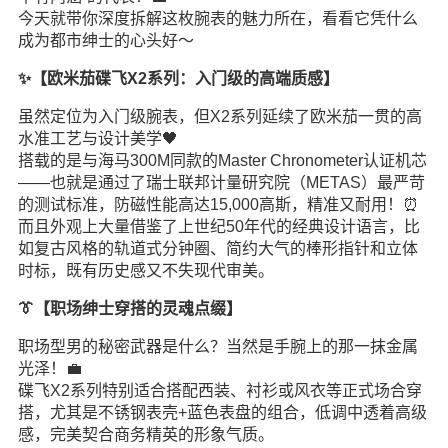
今天就带你深度拆解这枚腕表的魅力所在，看看它凭什么
成为都市绅士的心头好～
✨【欧米茄碟飞X2系列：入门级的高端质感】
虽然定位为入门级腕表，但X2系列延续了欧米茄一贯的高
水准工艺与设计美学🖤
搭载的是与海马300M同款的Master Chronometer认证机芯
——也就是通过了瑞士联邦计量研究院（METAS）最严苛
的测试标准，防磁性能高达15,000高斯，精准又耐用！⏰
而且外观上大量借鉴了上世纪50年代的经典设计语言，比
如复古风格的轨道式分钟圈、简约大气的棒形指针和立体
时标，既有历史感又不失现代审美。
👔【职场绅士穿搭的灵魂点缀】
职场型男的秘密武器是什么？当然是手腕上的那一抹金属
光泽！💼
碟飞X2系列特别适合搭配西装、衬衫或风衣等正式场合穿
搭，尤其是不锈钢表壳+蓝色表盘的组合，低调中透着高级
感，完美契合商务精英的形象气质。