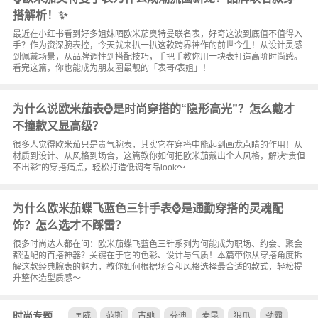
搭解析！✨
最近在小红书看到好多姐妹晒欧米茄奥特曼联名表，好奇这波到底值不值得入
手？作为资深腕表控，今天就来扒一扒这款跨界神作的前世今生！从设计灵感
到佩戴场景，从品牌调性到搭配技巧，手把手教你用一块表打造高阶时尚感。
看完这篇，你也能成为朋友圈最靓的「表哥/表姐」！
为什么说欧米茄表⌚是时尚穿搭的“隐形高光”？怎么戴才
不撞款又显高级？
很多人觉得欧米茄只是贵气腕表，其实它在穿搭中能起到画龙点睛的作用！从
材质到设计、从风格到场合，这篇教你如何把欧米茄戴出个人风格，解决“贵但
不出彩”的穿搭痛点，轻松打造低调有品look～
为什么欧米茄蝶飞蓝色三针手表⌚️是通勤穿搭的灵魂配
饰？怎么选才不踩雷？
很多时尚达人都在问：欧米茄蝶飞蓝色三针系列为何能成为职场、约会、聚会
都适配的百搭神器？关键在于它的色彩、设计与气质！本篇带你从穿搭角度拆
解这款经典腕表的魅力，教你如何根据场合和风格选择最合适的款式，轻松提
升整体造型质感～
时尚专题
匡威
范斯
古驰
芬迪
麦昆
狼爪
劲霸