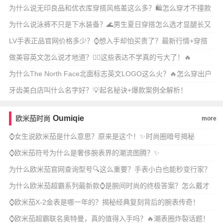
还显质感？
为什么说无印良品和优衣库穿搭风格差这么多？🛍️怎么穿才不撞款
还显质感？
为什么说泳裤不只是下水装备？🌊男生夏日穿搭怎么选才显腿长又
时髦？
LV手表正品官网价格多少？⌚️想入手却怕买贵了？最新行情+穿搭
搭配全攻略！
做美容英文怎么说才地道？💆‍♀️这些表达不学真的亏大了！🔥
为什么The North Face北面标志英文LOGO这么火？🔥怎么穿出户
外
牙齿美白店叫什么名字好？💡起名秘诀+爆款案例全解析！
Oumiqie
欧米茄时尚
more
⌚女生说欧米茄是什么意思？原来是这个！✨时尚圈暗号揭秘
⌚欧米茄符号为什么是奢侈腕表界的潮流图腾？✨
为什么欧米茄官网查询型号🔍这么重要？手表小白也能秒变行家？
为什么欧米茄超霸系列最新款⌚️是腕间时尚的终极答案？怎么戴才
够潮又显气质？
⌚欧米茄X-2金表是哪一年的？揭秘经典复刻背后的腕表传奇！
⌚欧米茄超霸联名奥特曼，真的值得入手吗？🔥潮表圈炸裂话题！