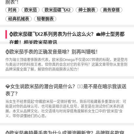
腕表”！
时尚
欧米茄
欧米茄碟飞X2
绅士腕表
商务穿搭
经典机械表
轻奢腕表
⌚欧米茄碟飞X2系列男表为什么这么火？💼绅士型男都
在戴！相关欧米茄资讯
⌚️欧米茄手表的正确发音是啥？别再叫错啦！
作为瑞士顶级奢侈腕表代表，欧米茄Omega不仅是007邦德的标配，更是登月
与奥运计时的科技王者。但你真的会念对它的名字吗？这篇文章带你从发音到
品牌深度全面了解，解锁你的高级腕表认知力！
💎女生说欧米茄的潜台词是什么？👯‍♀️是不是在暗示我该送
表了？
当女生不经意提起“你戴欧米茄一定很好看”时，背后可能藏着多重潜台词：可
能是对你的品味认可、也可能是暗示送礼信号，甚至是在测试你们关系的进
展。本文从品牌文化、社交语境与时尚穿搭角度解析女生口中的“欧米茄”含
义，带你读懂她们的心思。
⌚️欧米茄奥特曼手表为什么成潮流圈新宠？品牌联名款穿