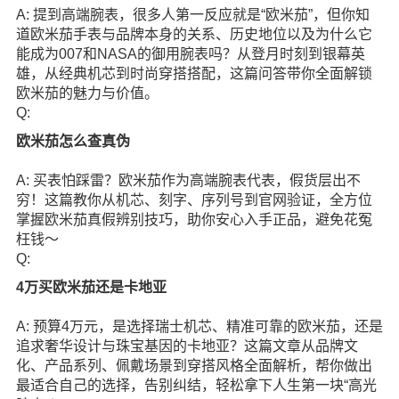
A: 提到高端腕表，很多人第一反应就是“欧米茄”，但你知
道欧米茄手表与品牌本身的关系、历史地位以及为什么它
能成为007和NASA的御用腕表吗？从登月时刻到银幕英
雄，从经典机芯到时尚穿搭搭配，这篇问答带你全面解锁
欧米茄的魅力与价值。
Q:
欧米茄怎么查真伪
A: 买表怕踩雷？欧米茄作为高端腕表代表，假货层出不
穷！这篇教你从机芯、刻字、序列号到官网验证，全方位
掌握欧米茄真假辨别技巧，助你安心入手正品，避免花冤
枉钱～
Q:
4万买欧米茄还是卡地亚
A: 预算4万元，是选择瑞士机芯、精准可靠的欧米茄，还是
追求奢华设计与珠宝基因的卡地亚？这篇文章从品牌文
化、产品系列、佩戴场景到穿搭风格全面解析，帮你做出
最适合自己的选择，告别纠结，轻松拿下人生第一块“高光