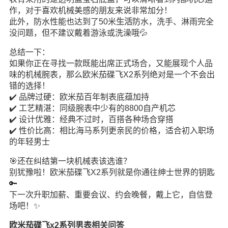
作，对于喜欢机械美感的朋友来说非常加分！
此外，防水性能也达到了50米
生活
防水，洗手、淋雨完全
没问题，但不建议戴着游泳或洗澡哦💦
总结一下：
如果你正在寻找一款既能出席正式场合，又能展现个人品
味的机械腕表，那么欧米茄碟飞X2系列绝对是一个不会出
错的选择！
✔️ 品牌过硬：欧米茄百年制表底蕴加持
✔️ 工艺精湛：同级腕表中少有的8800自产机芯
✔️ 设计优雅：经典不过时，百搭各种场合穿搭
✔️ 性价比高：相比海马系列更亲民的价格，适合初入职场
的年轻男士
🎯还在纠结第一块机械表该选谁？
别犹豫啦！欧米茄碟飞X2系列就是你通往绅士世界的钥匙
🔑
下一次升职加薪、重要会议、约会晚餐，戴上它，自信登
场吧！✨
欧米茄碟飞x2系列男表相关问答