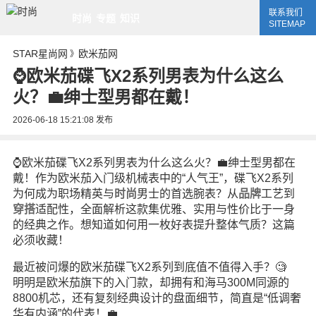
联系我们
时尚
专题
知识
SITEMAP
STAR星尚网
欧米茄网
》
⌚欧米茄碟飞X2系列男表为什么这么
火？💼绅士型男都在戴！
2026-06-18 15:21:08
发布
⌚欧米茄碟飞X2系列男表为什么这么火？💼绅士型男都在
戴！作为欧米茄入门级机械表中的“人气王”，碟飞X2系列
为何成为职场精英与
时尚
男士的首选腕表？从
品牌
工艺到
穿搭
适配性，全面解析这款集优雅、实用与性价比于一身
的经典之作。想知道如何用一枚好表提升整体气质？这篇
必须收藏！
最近被问爆的欧米茄碟飞X2系列到底值不值得入手？🧐
明明是欧米茄旗下的入门款，却拥有和海马300M同源的
8800机芯，还有复刻经典设计的盘面细节，简直是“低调奢
华有内涵”的代表！💼