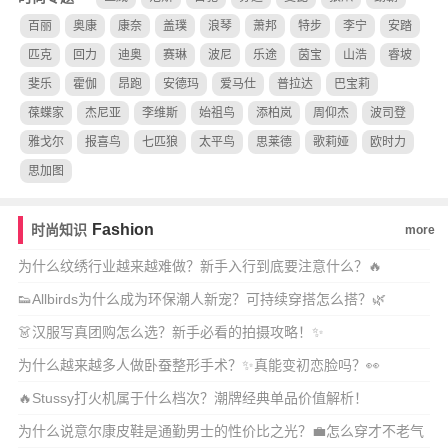
百丽
奥康
康奈
盖璞
浪琴
萧邦
特步
李宁
安踏
匹克
回力
迪奥
赛琳
波尼
乐途
茵宝
山浩
睿坡
斐乐
霍伽
昂跑
安德玛
爱马仕
普拉达
巴宝莉
葆蝶家
杰尼亚
李维斯
始祖鸟
添柏岚
周仰杰
波司登
雅戈尔
报喜鸟
七匹狼
太平鸟
思莱德
歌莉娅
欧时力
思加图
Fashion
时尚知识
more
为什么纹绣行业越来越难做？新手入行到底要注意什么？🔥
👟Allbirds为什么成为环保潮人新宠？可持续穿搭怎么搭？🌿
👗汉服写真团购怎么选？新手必看的拍摄攻略！✨
为什么越来越多人做卧蚕整形手术？✨真能变初恋脸吗？👀
🔥Stussy打火机属于什么档次？潮牌经典单品价值解析！
为什么说意尔康皮鞋是通勤男士的性价比之光？💼怎么穿才不老气