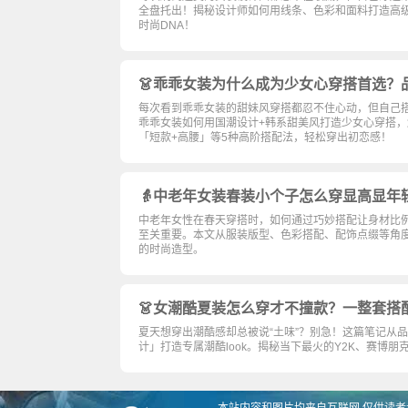
全盘托出！揭秘设计师如何用线条、色彩和面料打造高
时尚DNA！
👗乖乖女装为什么成为少女心穿搭首选？
每次看到乖乖女装的甜妹风穿搭都忍不住心动，但自己
乖乖女装如何用国潮设计+韩系甜美风打造少女心穿搭，
「短款+高腰」等5种高阶搭配法，轻松穿出初恋感！
👵中老年女装春装小个子怎么穿显高显年
中老年女性在春天穿搭时，如何通过巧妙搭配让身材比
至关重要。本文从服装版型、色彩搭配、配饰点缀等角
的时尚造型。
👗女潮酷夏装怎么穿才不撞款？一整套搭
夏天想穿出潮酷感却总被说“土味”？别急！这篇笔记从
计」打造专属潮酷look。揭秘当下最火的Y2K、赛博