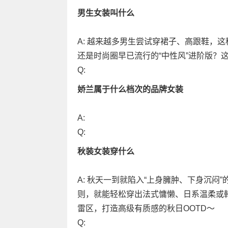
男生女装叫什么
A: 越来越多男生尝试穿裙子、高跟鞋，
还是时尚圈早已流行的“中性风”进阶版？
Q:
娇兰属于什么档次的品牌女装
A:
Q:
秋装女装穿什么
A: 秋天一到就陷入“上身臃肿、下身沉闷
则，就能轻松穿出法式慵懒、日系温柔或
雷区，打造高级有质感的秋日OOTD～
Q: