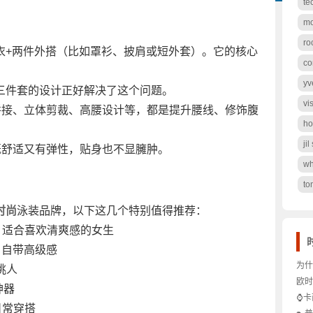
te
mo
ro
衣+两件外搭（比如罩衫、披肩或短外套）。它的核心
co
yv
三件套的设计正好解决了这个问题。
vi
边拼接、立体剪裁、高腰设计等，都是提升腰线、修饰腹
ho
ji
，既舒适又有弹性，贴身也不显臃肿。
wh
to
时尚
泳装品牌，以下这几个特别值得推荐：
式休闲风，适合喜欢清爽感的女生
设计，自带高级感
为什
不挑人
贵妇
欧时
神器
仪真
是轻
⌚卡
日常穿搭
才显
时间