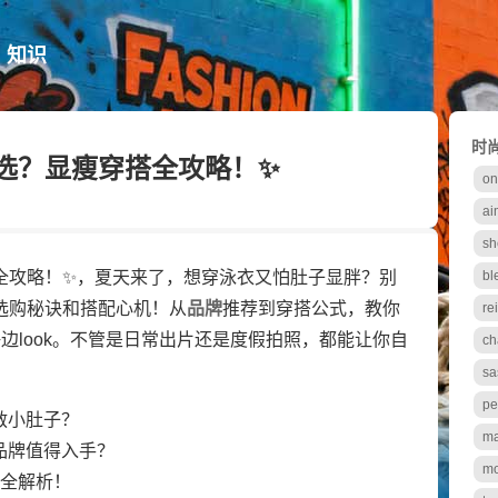
知识
时
么选？显瘦穿搭全攻略！✨
on
ai
sh
全攻略！✨，夏天来了，想穿泳衣又怕肚子显胖？别
bl
选购秘诀和搭配心机！从
品牌
推荐到穿搭公式，教你
re
边look。不管是日常出片还是度假拍照，都能让你自
ch
sa
pe
救小肚子？
ma
品牌值得入手？
mo
法全解析！