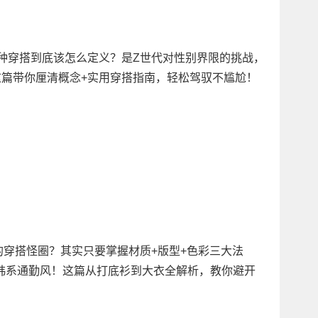
这种穿搭到底该怎么定义？是Z世代对性别界限的挑战，
这篇带你厘清概念+实用穿搭指南，轻松驾驭不尴尬！
”的穿搭怪圈？其实只要掌握材质+版型+色彩三大法
韩系通勤风！这篇从打底衫到大衣全解析，教你避开