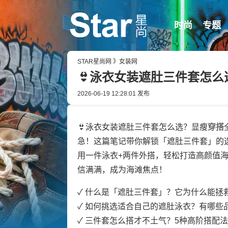
时尚
专题
STAR星尚网
》
女装网
👙泳衣女装遮肚三件套怎
2026-06-19 12:28:01
发布
👙泳衣女装遮肚三件套怎么选？显瘦
穿搭
急！这篇笔记带你解锁「遮肚三件套」的
用一件泳衣+两件外搭，轻松打造高颜值海
信满满，成为海滩焦点！
✓ 什么是「遮肚三件套」？它为什么能拯
✓ 如何挑选适合自己的遮肚泳衣？有哪些
✓ 三件套怎么搭才不土气？5种高阶搭配