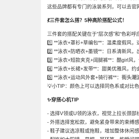
这些品牌都有专门的泳装系列，可以去官
💃三件套怎么搭？5种高阶搭配公式！
三件套的搭配关键在于“层次感”和“色彩呼
1️⃣ **泳衣+罩衫+草编包**：温柔度假风
2️⃣ **泳衣+防晒衣+墨镜**：日系清新
3️⃣ **泳衣+短款夹克+阔腿裤**：酷girl
4️⃣ **泳衣+长裙+发带**：甜美优雅风，
5️⃣ **泳衣+运动风外套+骑行裤**：
街头
潮
💡小TIP：颜色上可以选择同色系或对
✨穿搭心机TIP
- 选择V领或U领的泳衣，视觉上拉长颈部
- 外搭选择宽松款，避免紧身带来的束缚
- 鞋子建议选凉鞋或拖鞋，增加整体休闲