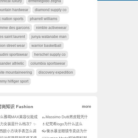
chnical luxury
ermenegildo zegna
untain hardwear
diamond supply co
c nation sports
pharrell williams
mme des garcons
nimble activewear
es saint laurent
junya watanabe man
sion street wear
warrior basketball
udini sportswear
herschel supply co
l sander athletic
columbia sportswear
ite mountaineering
discovery expedition
mmy hilfiger sport
时尚知识
Fashion
more
么雅萌MAX美容仪能成
👞Massimo Dutti男皮鞋凭什
抗老神器？💆‍♀️家用美容
么圈粉高级感穿搭控？💼绅
力女装是什么档次？✨
💄纪梵希logo为什么这么
的有效吗？🔥
士衣橱的灵魂单
奢还是快时尚？怎么穿
火？品牌标志设计全解析！
西欧小方块手表怎么调
👓衡水暴龙眼镜专卖店为什
高级感？
✨
？新手必看操作指南！
么这么火？👀潮流达人都在