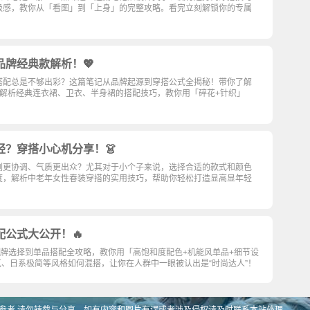
级感，教你从「看图」到「上身」的完整攻略。看完立刻解锁你的专属
品牌经典款解析！💖
搭配总是不够出彩？这篇笔记从品牌起源到穿搭公式全揭秘！带你了解
解析经典连衣裙、卫衣、半身裙的搭配技巧，教你用「碎花+针织」
轻？穿搭小心机分享！👗
例更协调、气质更出众？尤其对于小个子来说，选择合适的款式和颜色
度，解析中老年女性春装穿搭的实用技巧，帮助你轻松打造显高显年轻
配公式大公开！🔥
品牌选择到单品搭配全攻略，教你用「高饱和度配色+机能风单品+细节设
朋克、日系极简等风格如何混搭，让你在人群中一眼被认出是“时尚达人”！