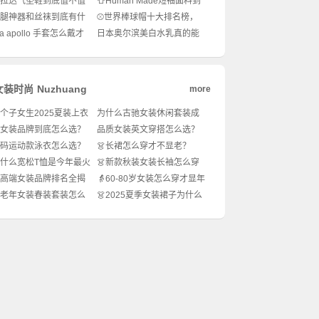
普拉达气垫鞋到底值不值
👕Human Made短袖面料到
抢！
？✨潮人脚下的高级感
底有什么玄机？潮人穿搭必
光腿神器和丝袜到底有什
⚾世界棒球帽十大排名榜，
！
备知识！🔥
别？选错真的会翻车！
你戴对了吗？潮流穿搭必
ka apollo 手套怎么戴才
日本奥尔滨美白水乳真的能
备！🔥
笨重？秋冬穿搭还能这
白成反光板？✨黄皮亲妈还
！
是智商税？💡
女装时尚
Nuzhuang
more
小个子女生2025夏装上衣
为什么古驰女装休闲套装成
选？显高显瘦秘诀大公
了明星街拍新宠？✨通勤出
女装品牌到底怎么选？
品质女装英文穿搭怎么选？
✨
街怎么穿才够chic？💃
外的隐藏王者你知道
如何打造高质感轻奢风日常
大码运动款泳衣怎么选？
👗长裙怎么穿才不显老？
look？
又舒适的穿搭攻略！💦
2024年最火的长裙穿搭公
为什么宽松T恤是今年最火
👗新款秋装女装长袖怎么穿
式！✨
搭神器？时髦精都在
才不撞款？穿搭灵感大公
中高端女装品牌排名全揭
👵60-80岁女装怎么穿才显年
✨
开！✨
这些国货新贵真的能打
轻？时髦奶奶穿搭秘诀！👗
中老年女装春装套装怎么
👗2025夏季女装裙子为什么
🔥
显年轻？穿搭小心机全
这么火？流行趋势全解析！
！🌸
✨