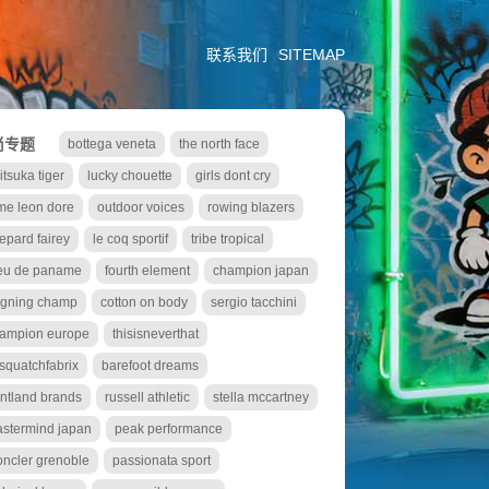
联系我们
SITEMAP
尚专题
bottega veneta
the north face
itsuka tiger
lucky chouette
girls dont cry
me leon dore
outdoor voices
rowing blazers
epard fairey
le coq sportif
tribe tropical
eu de paname
fourth element
champion japan
igning champ
cotton on body
sergio tacchini
ampion europe
thisisneverthat
squatchfabrix
barefoot dreams
ntland brands
russell athletic
stella mccartney
stermind japan
peak performance
ncler grenoble
passionata sport