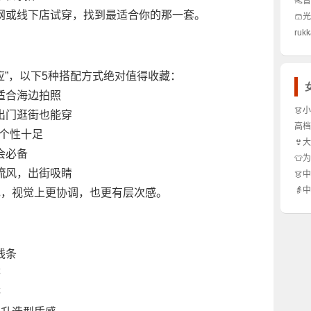
👠
网或线下店试穿，找到最适合你的那一套。
得买
🩳
秘密
么区
ruk
不显
么玩
应”，以下5种搭配方式绝对值得收藏：
，适合海边拍照
👗
风，出门逛街也能穿
怎么
高档
风，个性十足
开！
榜单
👙
约会必备
吗？
显瘦
👕
的穿
流
风，出街吸睛
👗
穿！
秘？
👵
比色，视觉上更协调，也更有层次感。
吗？
选才
公开
线条
感
感