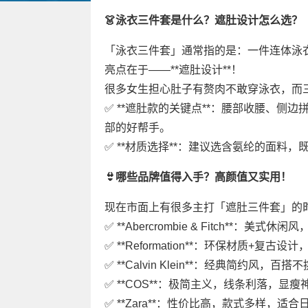
👗泳衣三件套是什么？遮肚设计怎么选？
「泳衣三件套」通常指的是：一件连体泳
亮点在于——**遮肚设计**！
很多女生担心肚子有赘肉不敢穿泳衣，而
✅ **遮肚款的关键点**：腰部收腰、侧
部的好帮手。
✅ **材质选择**：建议选含氨纶的面料
👙哪些品牌值得入手？高颜值又实用！
现在市面上有很多主打「遮肚三件套」的
✅ **Abercrombie & Fitch**：美
✅ **Reformation**：环保材质+复古
✅ **Calvin Klein**：经典简约风，百搭
✅ **COS**：极简主义，线条利落，显瘦
✅ **Zara**：性价比高，款式多样，适合