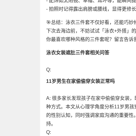
- 配饰如太阳镜、草帽、耳环等，能瞬间
- 拍照时记得露出肩膀或腰线，显得更修
🎯总结：泳衣三件套不仅好看，还能巧妙
下次去海边前，不妨试试「泳衣+外搭」
你最喜欢哪种风格的三件套呢？留言告诉我
泳衣女装遮肚三件套相关问答
Q:
11岁男生在家偷偷穿女装正常吗
A: 很多家长发现孩子在家中偷偷穿女装
种方式。本文从心理学角度分析11岁男
的性别认知，同时强调家庭沟通的重要性
持。
Q: