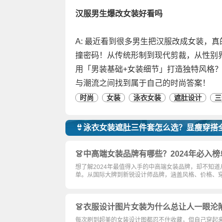
汉服男生爆改女装好看吗
A: 最近看到很多男生把汉服改成女装，
撞密码！从传统形制到现代剪裁，从性别
用「男装基础+女装细节」打造独特风格
与潮流之间找到属于自己的时尚答案！
时尚
女装
泳衣女装
遮肚设计
三
👙泳衣女装遮肚三件套怎么选？显瘦穿搭
👗中高端女装品牌有哪些？2024年必入
想了解2024年最值得入手的中高端女装品牌，却不知
单。从国际大牌到新锐设计师品牌，涵盖风格、价格、
👗衣服设计图片女装为什么总让人一眼沦
每次刷到超美的女装设计图都忍不住收藏，但自己穿起