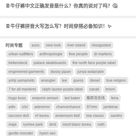
👖牛仔裤中文正确发音是什么？你真的说对了吗？🤔
👖牛仔裤拼音大写怎么写？时尚穿搭必备知识！✨
时尚专题
asos
new look
river island
missguided
urban outfitters
anthropologie
free people
dr martens
birkenstock
palace skateboards
the north face purple label
engineered garments
stussy japan
junya watanabe
yohji yamamoto
wrangler
lee
guess
diesel
true religion
7 for all mankind
ralph lauren purple label
canali
brioni
hugo boss
emporio armani
ted baker
藤原浩支线
feria
adlv
o!oi
adererror
chancechance
87mm
jambinai
raccoon doll
rrl korea
andersson bell
low classic
sandro
maje
ryohee park
dinit
mont blanc korea
rokh
gentle monster
hyein seo