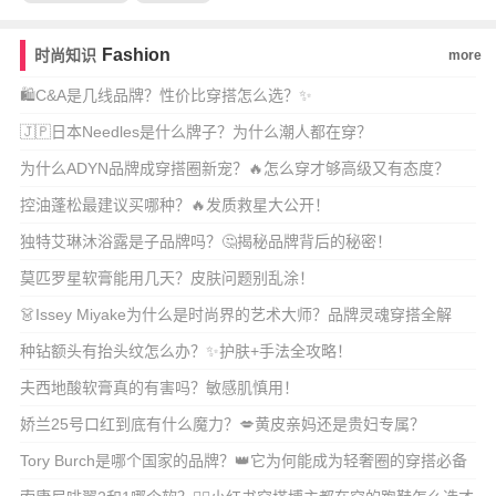
Fashion
时尚知识
more
🛍️C&A是几线品牌？性价比穿搭怎么选？✨
🇯🇵日本Needles是什么牌子？为什么潮人都在穿？
为什么ADYN品牌成穿搭圈新宠？🔥怎么穿才够高级又有态度？
控油蓬松最建议买哪种？🔥发质救星大公开！
独特艾琳沐浴露是子品牌吗？🤔揭秘品牌背后的秘密！
莫匹罗星软膏能用几天？皮肤问题别乱涂！
👗Issey Miyake为什么是时尚界的艺术大师？品牌灵魂穿搭全解
析！🎨
种钻额头有抬头纹怎么办？✨护肤+手法全攻略！
夫西地酸软膏真的有害吗？敏感肌慎用！
娇兰25号口红到底有什么魔力？💋黄皮亲妈还是贵妇专属？
Tory Burch是哪个国家的品牌？👑它为何能成为轻奢圈的穿搭必备