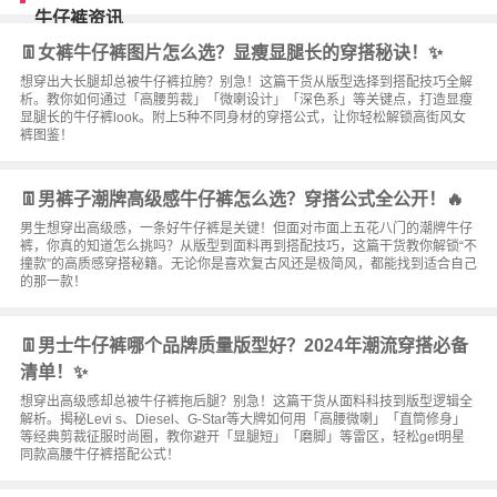
牛仔裤资讯
👖女裤牛仔裤图片怎么选？显瘦显腿长的穿搭秘诀！✨
想穿出大长腿却总被牛仔裤拉胯？别急！这篇干货从版型选择到搭配技巧全解
析。教你如何通过「高腰剪裁」「微喇设计」「深色系」等关键点，打造显瘦
显腿长的牛仔裤look。附上5种不同身材的穿搭公式，让你轻松解锁高街风女
裤图鉴！
👖男裤子潮牌高级感牛仔裤怎么选？穿搭公式全公开！🔥
男生想穿出高级感，一条好牛仔裤是关键！但面对市面上五花八门的潮牌牛仔
裤，你真的知道怎么挑吗？从版型到面料再到搭配技巧，这篇干货教你解锁“不
撞款”的高质感穿搭秘籍。无论你是喜欢复古风还是极简风，都能找到适合自己
的那一款！
👖男士牛仔裤哪个品牌质量版型好？2024年潮流穿搭必备
清单！✨
想穿出高级感却总被牛仔裤拖后腿？别急！这篇干货从面料科技到版型逻辑全
解析。揭秘Levi s、Diesel、G-Star等大牌如何用「高腰微喇」「直筒修身」
等经典剪裁征服时尚圈，教你避开「显腿短」「磨脚」等雷区，轻松get明星
同款高腰牛仔裤搭配公式！