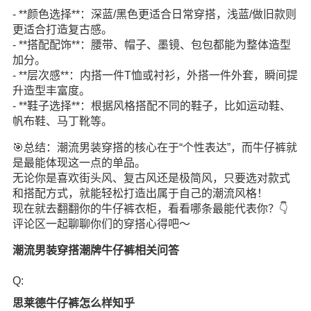
- **颜色选择**：深蓝/黑色更适合日常穿搭，浅蓝/做旧款则
更适合打造复古感。
- **搭配配饰**：腰带、帽子、墨镜、包包都能为整体造型
加分。
- **层次感**：内搭一件T恤或衬衫，外搭一件外套，瞬间提
升造型丰富度。
- **鞋子选择**：根据风格搭配不同的鞋子，比如运动鞋、
帆布鞋、马丁靴等。
🎯总结：潮流男装穿搭的核心在于“个性表达”，而牛仔裤就
是最能体现这一点的单品。
无论你是喜欢街头风、复古风还是极简风，只要选对款式
和搭配方式，就能轻松打造出属于自己的潮流风格！
现在就去翻翻你的牛仔裤衣柜，看看哪条最能代表你？👇
评论区一起聊聊你们的穿搭心得吧～
潮流男装穿搭潮牌牛仔裤相关问答
Q:
思莱德牛仔裤怎么样知乎