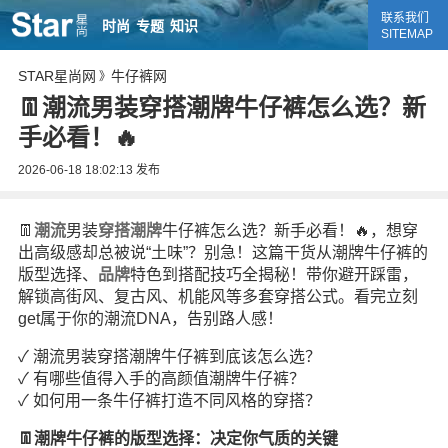
联系我们
时尚
专题
知识
SITEMAP
STAR星尚网
牛仔裤网
》
👖潮流男装穿搭潮牌牛仔裤怎么选？新
手必看！🔥
2026-06-18 18:02:13
发布
👖
潮流
男装
穿搭
潮牌
牛仔裤怎么选？新手必看！🔥，想穿
出高级感却总被说“土味”？别急！这篇干货从潮牌牛仔裤的
版型选择、
品牌
特色到搭配技巧全揭秘！带你避开踩雷，
解锁高街风、复古风、机能风等多套穿搭公式。看完立刻
get属于你的潮流DNA，告别路人感！
✓ 潮流男装穿搭潮牌牛仔裤到底该怎么选？
✓ 有哪些值得入手的高颜值潮牌牛仔裤？
✓ 如何用一条牛仔裤打造不同风格的穿搭？
👖潮牌牛仔裤的版型选择：决定你气质的关键