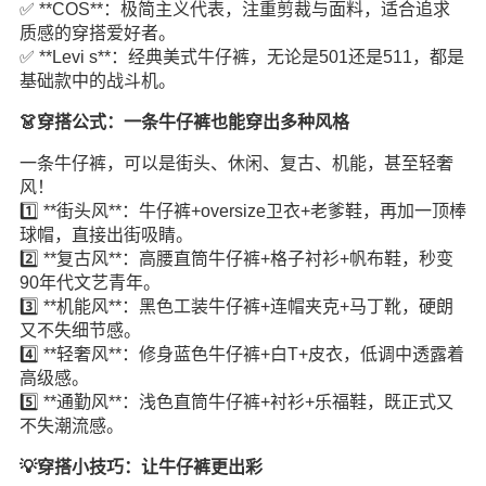
✅ **COS**：极简主义代表，注重剪裁与面料，适合追求
质感的穿搭爱好者。
✅ **Levi s**：经典美式牛仔裤，无论是501还是511，都是
基础款中的战斗机。
👗穿搭公式：一条牛仔裤也能穿出多种风格
一条牛仔裤，可以是街头、休闲、复古、机能，甚至轻奢
风！
1️⃣ **街头风**：牛仔裤+oversize卫衣+老爹鞋，再加一顶棒
球帽，直接出街吸睛。
2️⃣ **复古风**：高腰直筒牛仔裤+格子衬衫+帆布鞋，秒变
90年代文艺青年。
3️⃣ **机能风**：黑色工装牛仔裤+连帽夹克+马丁靴，硬朗
又不失细节感。
4️⃣ **轻奢风**：修身蓝色牛仔裤+白T+皮衣，低调中透露着
高级感。
5️⃣ **通勤风**：浅色直筒牛仔裤+衬衫+乐福鞋，既正式又
不失潮流感。
💡穿搭小技巧：让牛仔裤更出彩