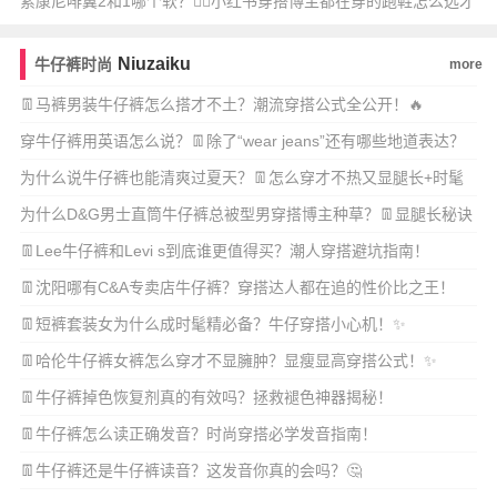
单品？
索康尼啡翼2和1哪个软？🏃‍♀️小红书穿搭博主都在穿的跑鞋怎么选才
舒服又时尚
Niuzaiku
牛仔裤时尚
more
👖马裤男装牛仔裤怎么搭才不土？潮流穿搭公式全公开！🔥
穿牛仔裤用英语怎么说？👖除了“wear jeans”还有哪些地道表达？
为什么说牛仔裤也能清爽过夏天？👖怎么穿才不热又显腿长+时髦
炸街？
为什么D&G男士直筒牛仔裤总被型男穿搭博主种草？👖显腿长秘诀
在哪？🔥
👖Lee牛仔裤和Levi s到底谁更值得买？潮人穿搭避坑指南！
👖沈阳哪有C&A专卖店牛仔裤？穿搭达人都在追的性价比之王！
👖短裤套装女为什么成时髦精必备？牛仔穿搭小心机！✨
👖哈伦牛仔裤女裤怎么穿才不显臃肿？显瘦显高穿搭公式！✨
👖牛仔裤掉色恢复剂真的有效吗？拯救褪色神器揭秘！
👖牛仔裤怎么读正确发音？时尚穿搭必学发音指南！
👖牛仔裤还是牛仔裤读音？这发音你真的会吗？🤔