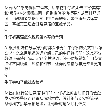
A: 作为知乎高赞种草常客，思莱德牛仔裤凭借“平价实穿”
和“版型神技”频频出圈。但到底值不值得买？从面料舒适
度、剪裁细节到搭配实用性全面解析，带你避开选择雷
区，掌握真正适合日常穿搭的宝藏单品。
Q:
牛仔裤英语怎么说呢怎么写的单词
A: 很多姐妹在分享穿搭时都会卡壳：牛仔裤的英文到底怎
么说？怎么用地道英语介绍自己的牛仔裤搭配？这篇不仅
教你正确使用“jeans”这个关键词，还带你解锁如何用英文
描述不同版型、风格和细节，让你的穿搭分享更专业更有
范儿！
Q:
牛仔裤扣子能过安检吗
A: 出门旅行最怕穿搭“翻车”？牛仔裤上的金属扣真的会触
发安检报警吗？这篇从面料材质、设计细节到安检流程，
帮你科学拆解穿搭隐患，让你既时髦又顺利通关！