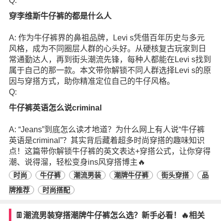
Q:
穿李维斯牛仔裤的都是什么人
A: 作为牛仔裤界的鼻祖品牌，Levi s凭借百年历史与多元
风格，成为不同圈层人群的心头好。从硬核复古玩家到日
常通勤达人，再到街头潮流先锋，每种人都能在Levi s找到
属于自己的那一款。本文带你解锁不同人群选择Levi s的原
因与穿搭方式，助你精准定位自己的牛仔风格。
Q:
牛仔裤英语怎么说criminal
A: “Jeans”到底怎么读才地道？为什么网上有人说“牛仔裤
英语是criminal”？其实背后藏着超多时尚穿搭的趣味知识
点！这篇带你解锁牛仔裤的英文表达+穿搭公式，让你穿得
潮、说得溜，轻松变身ins风穿搭博主🔥
时尚
牛仔裤
潮流男装
潮牌牛仔裤
街头穿搭
品
牌推荐
时尚搭配
👖潮流男装穿搭潮牌牛仔裤怎么选？新手必看！🔥相关