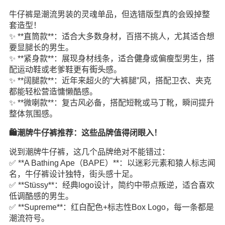
牛仔裤是潮流男装的灵魂单品，但选错版型真的会毁掉整
套造型！
✨ **直筒款**：适合大多数身材，百搭不挑人，尤其适合想
要显腿长的男生。
✨ **紧身款**：展现身材线条，适合
健身
或偏瘦型男生，搭
配运动鞋或老爹鞋更有
街头
感。
✨ **阔腿款**：近年来超火的“大裤腿”风，搭配卫衣、夹克
都能轻松营造慵懒酷感。
✨ **微喇款**：复古风必备，搭配短靴或马丁靴，瞬间提升
整体氛围感。
🛍️潮牌牛仔裤推荐：这些品牌值得闭眼入！
说到潮牌牛仔裤，这几个品牌绝对不能错过：
✅ **A Bathing Ape（BAPE）**：以迷彩元素和猿人标志闻
名，牛仔裤设计独特，街头感十足。
✅ **Stüssy**：经典logo设计，简约中带点叛逆，适合喜欢
低调酷感的男生。
✅ **Supreme**：红白配色+标志性Box Logo，每一条都是
潮流符号。