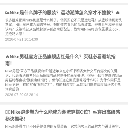
👟Nike是什么牌子的服装？运动潮牌怎么穿才不撞款？🔥
很多姐妹都问Nike到底是什么牌子，但其实它不只是运动鞋！从篮球场到街头
巷尾，Nike早已成为潮流符号。想知道它背后的品牌故事、经典系列和穿搭秘
诀吗？这篇笔记从品牌起源讲到高阶搭配法，教你用Nike打造专属潮流look，
拒绝路人感！
2026-07-21 10:14:30
🔥Nike男鞋官方正品旗舰店红是什么？买鞋必看避坑指
南！
Nike男鞋“官方正品旗舰店红”是近年来在小红书和各大社交平台爆火的关键
词，代表着消费者对正品保障与品牌信任的高度关注。很多小伙伴在选购Nike
男鞋时都会被“旗舰店红”吸引，但你知道它到底意味着什么吗？为什么同样是
Nike男鞋，有的写着“旗舰店红”，有的却没提？本期我们就来深度解析这个热
词背后的
2026-07-20 08:28:14
🏃‍♀️Nike跑步鞋为什么能成为潮流穿搭C位？👟穿出高级感
秘诀揭秘！
Nike跑步鞋早已不只是健身房的专属装备，它凭借强大的品牌力与设计美学，