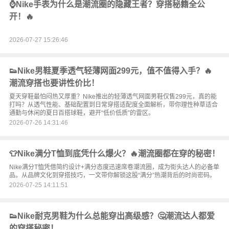
⌚Nikе手表为什么是潮流圈的隐藏王者？穿搭秘籍全公
开！🔥
2026-07-27 15:26:46
👟Nike男鞋夏季透气轻薄网面299元，值不值得入手？🔥
潮流穿搭也要讲性价比！
夏天穿鞋最怕闷热又厚重？Nike推出的轻薄透气网面男鞋仅售299元，真的能
打吗？从透气性能、基础配置到日常穿搭适配度全面解析，带你理性种草适合
通勤与休闲的夏日百搭球鞋，避开“低价低质”的雷区。
2026-07-26 14:31:46
👕Nike满分T恤到底凭什么爆火？🔥潮流圈都在穿的秘密！
Nike满分T恤凭借简约设计+满分态度迅速席卷潮流圈，成为街头达人的必备单
品。从品牌文化到穿搭技巧，一文带你解锁这股“满分”热潮背后的时尚密码。
2026-07-25 14:11:51
👟Nike耐克男鞋为什么总能穿出高级感？🤔潮流达人都爱
的穿搭秘密！