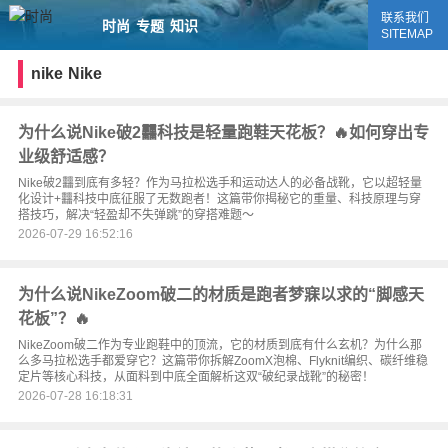
联系我们
时尚
专题
知识
SITEMAP
nike
Nike
为什么说Nike破2䨻科技是轻量跑鞋天花板？🔥如何穿出专
业级舒适感？
Nike破2䨻到底有多轻？作为马拉松选手和运动达人的必备战靴，它以超轻量
化设计+䨻科技中底征服了无数跑者！这篇带你揭秘它的重量、科技原理与穿
搭技巧，解决“轻盈却不失弹跳”的穿搭难题～
2026-07-29 16:52:16
为什么说NikeZoom破二的材质是跑者梦寐以求的“脚感天
花板”？🔥
NikeZoom破二作为专业跑鞋中的顶流，它的材质到底有什么玄机？为什么那
么多马拉松选手都爱穿它？这篇带你拆解ZoomX泡棉、Flyknit编织、碳纤维稳
定片等核心科技，从面料到中底全面解析这双“破纪录战靴”的秘密！
2026-07-28 16:18:31