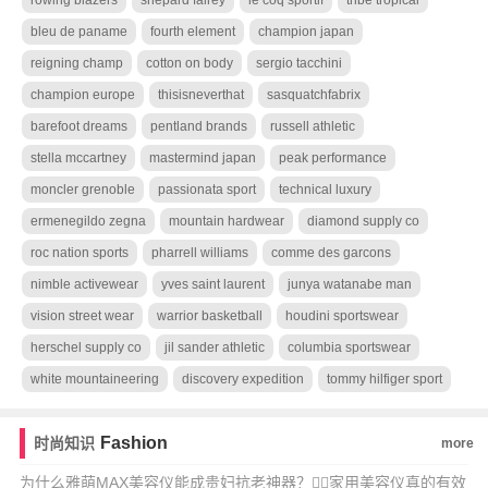
rowing blazers
shepard fairey
le coq sportif
tribe tropical
bleu de paname
fourth element
champion japan
reigning champ
cotton on body
sergio tacchini
champion europe
thisisneverthat
sasquatchfabrix
barefoot dreams
pentland brands
russell athletic
stella mccartney
mastermind japan
peak performance
moncler grenoble
passionata sport
technical luxury
ermenegildo zegna
mountain hardwear
diamond supply co
roc nation sports
pharrell williams
comme des garcons
nimble activewear
yves saint laurent
junya watanabe man
vision street wear
warrior basketball
houdini sportswear
herschel supply co
jil sander athletic
columbia sportswear
white mountaineering
discovery expedition
tommy hilfiger sport
Fashion
时尚知识
more
为什么雅萌MAX美容仪能成贵妇抗老神器？💆‍♀️家用美容仪真的有效