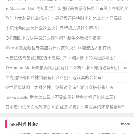
吗？🔥
👞Massimo Dutti男皮鞋凭什么圈粉高级感穿搭控？💼绅士衣橱的灵
魂单
欧时力女装是什么档次？✨是轻奢还是快时尚？怎么穿才显高级
感？
💄纪梵希logo为什么这么火？品牌标志设计全解析！✨
⌚卡西欧小方块手表怎么调时间？新手必看操作指南！
👓衡水暴龙眼镜专卖店为什么这么火？👀潮流达人都在抢！
👠普拉达气垫鞋到底值不值得买？✨潮人脚下的高级感秘密！
👕Human Made短袖面料到底有什么玄机？潮人穿搭必备知识！🔥
🩳光腿神器和丝袜到底有什么区别？选错真的会翻车！
⚾世界棒球帽十大排名榜，你戴对了吗？潮流穿搭必备！🔥
rukka apollo 手套怎么戴才不显笨重？秋冬穿搭还能这么玩！
日本奥尔滨美白水乳真的能白成反光板？✨黄皮亲妈还是智商税？
💡
Nike
nike时尚
more