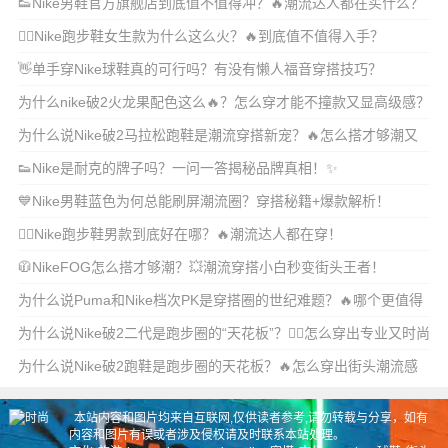
👟Nike男鞋官方旗舰店到底值不值得冲？🔥潮流达人都在买什么？
🏃‍♀️Nike跑步鞋女生款为什么这么火？🔥到底值不值得入手？
👋单手穿Nike球鞋真的可行吗？有没有懒人福音穿搭技巧？
为什么nike破2火龙果配色这么🔥？怎么穿才能不撞款又显高级感？
为什么说Nike破2马拉松跑鞋是潮流穿搭新宠？🔥怎么搭才够潮又
不违和？
👟Nike是耐克的牌子吗？一问一答揭秘品牌真相！✨
💙Nike男鞋蓝色为何总能刷屏潮流圈？穿搭秘籍+爆款解析！
🏃‍♂️Nike跑步鞋男款到底好在哪？🔥潮流达人都在穿！
🧥NikeFOG怎么搭才够潮？💥潮流穿搭小白秒变街头王者！
为什么说Puma和Nike档次PK是穿搭圈的世纪难题？🔥哪个更值得
入手？
为什么说Nike破2二代是跑步圈的“天花板”？🏃‍♀️怎么穿出专业又时尚
的运
为什么说Nike破2跑鞋是跑步圈的天花板？🔥怎么穿出街头潮流感
又不撞款？
本站内容和图片均来自互联网,仅供读者参考,请勿转载与分享，如有
内容和图片有误或者涉及侵权请及时联系本站处理。