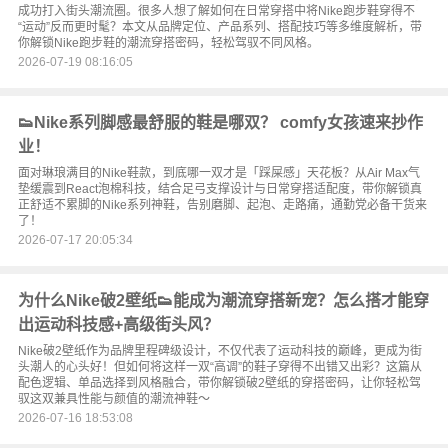
成功打入街头潮流圈。很多人想了解如何在日常穿搭中将Nike跑步鞋穿得不
“运动”反而更时髦？本文从品牌定位、产品系列、搭配技巧等多维度解析，带
你解锁Nike跑步鞋的潮流穿搭密码，轻松驾驭不同风格。
2026-07-19 08:16:05
👟Nike系列脚感最舒服的鞋是哪双？ comfy女孩速来抄作
业！
面对琳琅满目的Nike鞋款，到底哪一双才是「踩屎感」天花板？从Air Max气
垫缓震到React泡棉科技，结合足弓支撑设计与日常穿搭适配度，带你解锁真
正舒适不累脚的Nike系列神鞋，告别磨脚、起泡、走路痛，通勤党必备干货来
了！
2026-07-17 20:05:34
为什么Nike破2壁纸👟能成为潮流穿搭新宠？怎么搭才能穿
出运动科技感+高级街头风？
Nike破2壁纸作为品牌里程碑级设计，不仅代表了运动科技的巅峰，更成为街
头潮人的心头好！但如何将这样一双“高调”的鞋子穿得不出错又出彩？这篇从
配色逻辑、单品选择到风格融合，带你解锁破2壁纸的穿搭密码，让你轻松驾
驭这双兼具性能与颜值的潮流神鞋～
2026-07-16 18:53:08