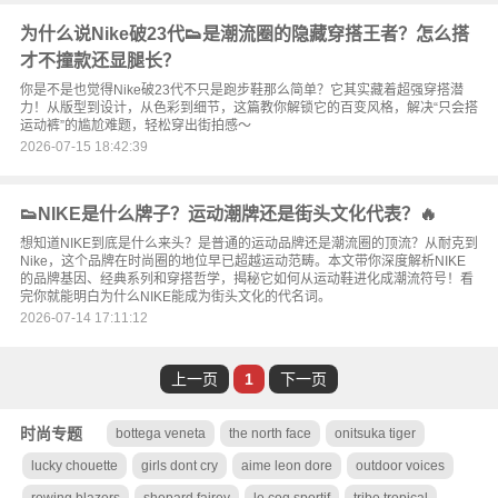
为什么说Nike破23代👟是潮流圈的隐藏穿搭王者？怎么搭
才不撞款还显腿长？
你是不是也觉得Nike破23代不只是跑步鞋那么简单？它其实藏着超强穿搭潜
力！从版型到设计，从色彩到细节，这篇教你解锁它的百变风格，解决“只会搭
运动裤”的尴尬难题，轻松穿出街拍感～
2026-07-15 18:42:39
👟NIKE是什么牌子？运动潮牌还是街头文化代表？🔥
想知道NIKE到底是什么来头？是普通的运动品牌还是潮流圈的顶流？从耐克到
Nike，这个品牌在时尚圈的地位早已超越运动范畴。本文带你深度解析NIKE
的品牌基因、经典系列和穿搭哲学，揭秘它如何从运动鞋进化成潮流符号！看
完你就能明白为什么NIKE能成为街头文化的代名词。
2026-07-14 17:11:12
上一页
1
下一页
时尚专题
bottega veneta
the north face
onitsuka tiger
lucky chouette
girls dont cry
aime leon dore
outdoor voices