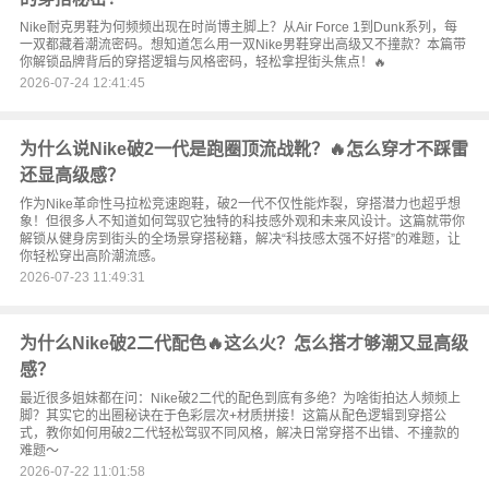
Nike耐克男鞋为何频频出现在时尚博主脚上？从Air Force 1到Dunk系列，每
一双都藏着潮流密码。想知道怎么用一双Nike男鞋穿出高级又不撞款？本篇带
你解锁品牌背后的穿搭逻辑与风格密码，轻松拿捏街头焦点！🔥
2026-07-24 12:41:45
为什么说Nike破2一代是跑圈顶流战靴？🔥怎么穿才不踩雷
还显高级感？
作为Nike革命性马拉松竞速跑鞋，破2一代不仅性能炸裂，穿搭潜力也超乎想
象！但很多人不知道如何驾驭它独特的科技感外观和未来风设计。这篇就带你
解锁从健身房到街头的全场景穿搭秘籍，解决“科技感太强不好搭”的难题，让
你轻松穿出高阶潮流感。
2026-07-23 11:49:31
为什么Nike破2二代配色🔥这么火？怎么搭才够潮又显高级
感？
最近很多姐妹都在问：Nike破2二代的配色到底有多绝？为啥街拍达人频频上
脚？其实它的出圈秘诀在于色彩层次+材质拼接！这篇从配色逻辑到穿搭公
式，教你如何用破2二代轻松驾驭不同风格，解决日常穿搭不出错、不撞款的
难题～
2026-07-22 11:01:58