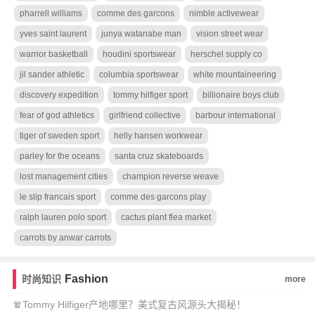
pharrell williams
comme des garcons
nimble activewear
yves saint laurent
junya watanabe man
vision street wear
warrior basketball
houdini sportswear
herschel supply co
jil sander athletic
columbia sportswear
white mountaineering
discovery expedition
tommy hilfiger sport
billionaire boys club
fear of god athletics
girlfriend collective
barbour international
tiger of sweden sport
helly hansen workwear
parley for the oceans
santa cruz skateboards
lost management cities
champion reverse weave
le slip francais sport
comme des garcons play
ralph lauren polo sport
cactus plant flea market
carrots by anwar carrots
Fashion
时尚知识
more
🧣Tommy Hilfiger产地哪里？美式复古风源头大揭秘！