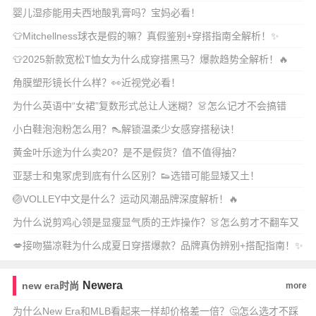
婴儿湿疹能用夫西地酸乳膏吗？宝妈必看！
👕Mitchellness球衣是假的嘛？真假鉴别+穿搭指南全解析！✨
👕2025新款宽松T恤女为什么成穿搭黑马？爆款趋势全解析！🔥
角膜塑形镜长什么样？👀近视党必看！
为什么英语中“女裙”复数形式总让人迷糊？👗怎么记才不会搞错
skirt变复数规
小白鞋泡泡粉怎么用？👠解锁温柔少女感穿搭秘诀！
黄金叶乐途为什么卖20？是不是假货？值不值得抽？
亚瑟士和鬼冢虎到底有什么区别？👟选错可能显矮又土！
🏐VOLLEY中文是什么？运动风潮品牌深度解析！🔥
为什么说剪鸡心领是显瘦显气质的王炸操作？👗怎么剪才不翻车又
显高级感？
💋接吻猫凉鞋为什么成夏日穿搭爆款？品牌真伪辨别+搭配指南！✨
Newera
new era时尚
more
为什么New Era和MLB看起来一样却价格差一倍？🤔怎么选才不踩