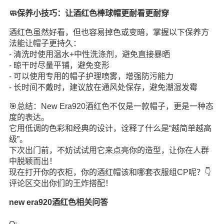
🧼保养小技巧：让酒红色棒球帽更耐看更耐穿
酒红色虽然好看，但也容易掉色或变暗，掌握以下保养方
法能让帽子更持久：
- 清洗时使用温水+中性洗涤剂，避免直接暴晒
- 晾干时尽量平铺，避免变形
- 可以使用专用的帽子护理喷雾，增强防污能力
- 长时间不戴时，建议放在通风处保存，避免潮湿发霉
🎯总结：New Era920酒红色不仅是一款帽子，更是一种态
度的表达。
它用低调的色彩和经典的设计，诠释了什么是“越简单越高
级”。
下次出门前，不妨试试用它来点亮你的造型，让你在人群
中脱颖而出！
现在打开你的衣柜，你的酒红帽该和哪套衣服组CP呢？👇
评论区交出你们的王炸搭配！
new era920酒红色相关问答