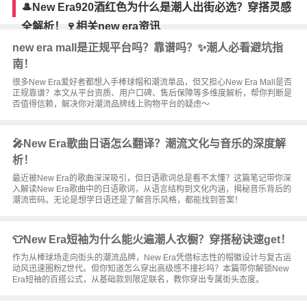
🎩New Era920酒红色为什么是潮人出街必选？穿搭灵感
全解析！🍷相关new era资讯
new era mall是正规平台吗？靠谱吗？✨潮人必看避坑指
南！
很多New Era爱好者都想入手棒球帽和潮流单品，但又担心New Era Mall是否
正规靠谱？本文从平台资质、用户口碑、售后保障等多维度解析，帮你判断是
否值得信赖，解决你对潮流品牌线上购物平台的疑虑～
🎤New Era歌曲日语怎么翻译？潮流文化与音乐的深度解
析！
最近被New Era的歌曲深深吸引，但日语歌词总是看不太懂？这篇笔记带你深
入解读New Era歌曲中的日语歌词，从语言结构到文化内涵，揭秘音乐背后的
潮流密码。无论是想学日语还是了解音乐风格，都能找到答案！
👕New Era短袖为什么能火遍潮人衣橱？穿搭秘诀速get！
作为从棒球场走向街头的潮流品牌，New Era凭借标志性的帽徽设计与复古运
动风迅速圈粉Z世代。但你知道怎么穿出高级感不撞衫吗？本篇带你解锁New
Era短袖的百搭公式，从基础款到限定联名，教你穿出专属街头态度。