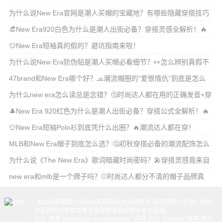
雷？
为什么说New Era官网是潮人买帽的宝藏地？有哪些隐藏穿搭技巧
和必入款推荐
👒New Era920白色为什么是潮人出街必备？穿搭灵感全解析！🔥
👕New Era短袖真的假的？避坑指南来啦！
为什么说New Era防伪贴是潮人买帽必看细节？👀怎么辨别真假不
踩雷？
47brand和New Era哪个好？🧢潮流帽圈的“爱恨情仇”到底是怎么
选？
为什么new era怎么读总是念错？🤔时尚达人都在用的正确发音+穿
搭技巧揭秘
🎩New Era 920红色为什么是潮人出街必备？穿搭公式全解析！🔥
👕New Era短袖Polo衫到底凭什么出圈？🔥潮流达人都在穿！
MLB和New Era帽子到底怎么选？🤔初秋穿搭必备的潮流配饰怎么
挑才不踩雷
为什么说《The New Era》歌词暗藏时尚密码？🎤穿搭灵感竟来自
嘻哈黄金
new era和mlb是一个牌子吗？⚾️时尚达人都分不清的帽子品牌真
相！
本站内容和图片均来自互联网,仅供读者参考,请勿转载与分享，如有
内容和图片有误或者涉及侵权请及时联系本站处理。
文化
旅游
knowedge
encyclopedia
穿搭
文化
sneaker
球鞋
街头