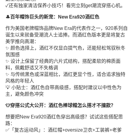
✓还有独家清洁保养小技巧！看完立刻get潮流穿搭心机。
🎩百年帽饰巨头的新宠：New Era920酒红色
作为美国老牌帽饰品牌New Era的代表作之一，920系列自
诞生以来就备受潮流人士追捧。而酒红色版本更是将复古
美学推向高潮：
✨ 颜色选择上，酒红不仅显白提气色，还能轻松驾驭秋冬
氛围感
✨ 设计上保留了经典的六片式结构，搭配柔软的棉质面
料，佩戴舒适又不失格调
✨ 与传统黑色或深蓝相比，酒红更显个性，适合追求独特
风格的年轻人
💡 小贴士：酒红色自带高级感，搭配时建议以中性色为
主，避免颜色冲突
👕穿搭公式大公开：酒红色棒球帽怎么搭才不撞款？
想要把New Era920酒红色穿出高级感？试试这些搭配思
路：
✅「复古运动风」：酒红帽+oversize卫衣+工装裤+老爹