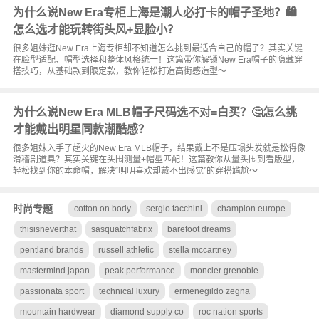
为什么说New Era专柜上海是潮人必打卡的帽子圣地？🛍️
怎么选才能玩转街头风+显脸小？
很多姐妹逛New Era上海专柜却不知道怎么挑到最适合自己的帽子？其实关键
在脸型适配、帽型选择和整体风格统一！这篇带你解锁New Era帽子的隐藏穿
搭技巧，从基础款到限定款，教你轻松打造高街感造型～
为什么说New Era MLB帽子尺码选不对=白买？🤔怎么挑
才能戴出明星同款潮酷感？
很多姐妹入手了超火的New Era MLB帽子，结果戴上不是压塌头发就是松得像
滑稽剧道具？其实关键在头围测量+帽型匹配！这篇教你从量头围到看版型，
轻松找到你的本命帽，解决“明明喜欢却戴不出感觉”的穿搭尴尬～
时尚专题
cotton on body
sergio tacchini
champion europe
thisisneverthat
sasquatchfabrix
barefoot dreams
pentland brands
russell athletic
stella mccartney
mastermind japan
peak performance
moncler grenoble
passionata sport
technical luxury
ermenegildo zegna
mountain hardwear
diamond supply co
roc nation sports