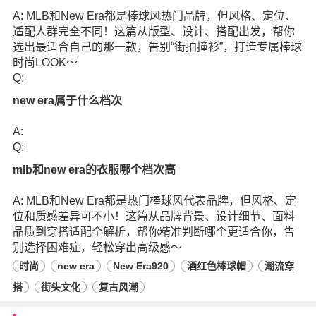
A: MLB和New Era都是棒球风热门品牌，但风格、定位、
适配人群完全不同！这篇从版型、设计、搭配出发，帮你
选出最适合自己的那一款，告别“街拍撞衫”，打造专属棒球
时尚LOOK～
Q:
new era属于什么档次
A:
Q:
mlb和new era的衣服哪个档次高
A: MLB和New Era都是热门棒球风代表品牌，但风格、定
位和质感差异可不小！这篇从品牌背景、设计细节、面料
品质到穿搭适配全解析，帮你精准判断哪个更适合你，告
别选择困难症，轻松穿出高级感～
时尚
new era
New Era920
酒红色棒球帽
潮流穿
搭
街头文化
复古风潮