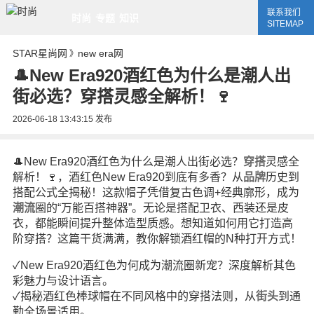
联系我们
时尚
专题
知识
SITEMAP
STAR星尚网
new era网
》
🎩New Era920酒红色为什么是潮人出
街必选？穿搭灵感全解析！🍷
2026-06-18 13:43:15
发布
🎩New Era920酒红色为什么是潮人出街必选？
穿搭
灵感全
解析！🍷，酒红色New Era920到底有多香？从
品牌
历史到
搭配公式全揭秘！这款帽子凭借复古色调+经典廓形，成为
潮流
圈的“万能百搭神器”。无论是搭配卫衣、西装还是皮
衣，都能瞬间提升整体造型质感。想知道如何用它打造高
阶穿搭？这篇干货满满，教你解锁酒红帽的N种打开方式！
✓New Era920酒红色为何成为潮流圈新宠？深度解析其色
彩魅力与设计语言。
✓揭秘酒红色棒球帽在不同风格中的穿搭法则，从
街头
到通
勤全场景适用。