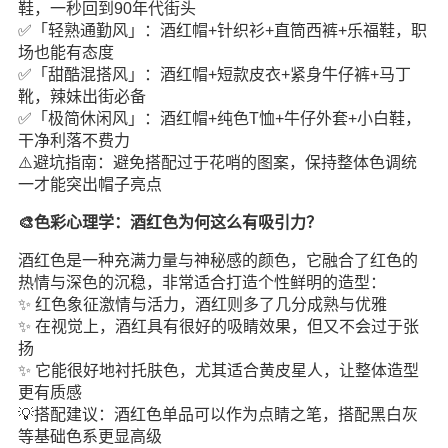
鞋，一秒回到90年代街头
✅「轻熟通勤风」：酒红帽+针织衫+直筒西裤+乐福鞋，职
场也能有态度
✅「甜酷混搭风」：酒红帽+短款皮衣+紧身牛仔裤+马丁
靴，辣妹出街必备
✅「极简休闲风」：酒红帽+纯色T恤+牛仔外套+小白鞋，
干净利落不费力
⚠️避坑指南：避免搭配过于花哨的图案，保持整体色调统
一才能突出帽子亮点
🎨色彩心理学：酒红色为何这么有吸引力？
酒红色是一种充满力量与神秘感的颜色，它融合了红色的
热情与深色的沉稳，非常适合打造个性鲜明的造型：
✨ 红色象征激情与活力，酒红则多了几分成熟与优雅
✨ 在视觉上，酒红具有很好的吸睛效果，但又不会过于张
扬
✨ 它能很好地衬托肤色，尤其适合黄皮星人，让整体造型
更有质感
💡搭配建议：酒红色单品可以作为点睛之笔，搭配黑白灰
等基础色系更显高级