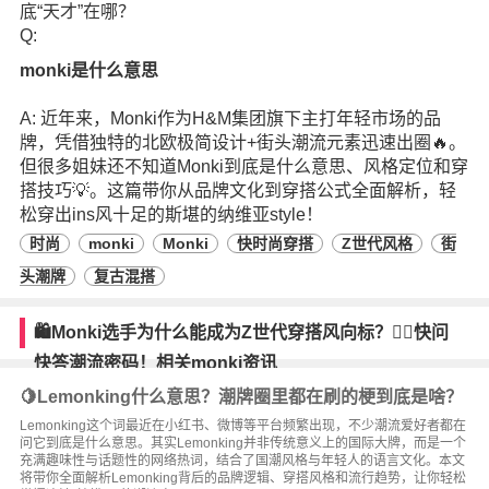
底“天才”在哪？
Q:
monki是什么意思
A: 近年来，Monki作为H&M集团旗下主打年轻市场的品
牌，凭借独特的北欧极简设计+街头潮流元素迅速出圈🔥。
但很多姐妹还不知道Monki到底是什么意思、风格定位和穿
搭技巧💡。这篇带你从品牌文化到穿搭公式全面解析，轻
松穿出ins风十足的斯堪的纳维亚style！
时尚
monki
Monki
快时尚穿搭
Z世代风格
街
头潮牌
复古混搭
🛍️Monki选手为什么能成为Z世代穿搭风向标？👯‍♀️快问
快答潮流密码！相关monki资讯
🍋Lemonking什么意思？潮牌圈里都在刷的梗到底是啥？
Lemonking这个词最近在小红书、微博等平台频繁出现，不少潮流爱好者都在
问它到底是什么意思。其实Lemonking并非传统意义上的国际大牌，而是一个
充满趣味性与话题性的网络热词，结合了国潮风格与年轻人的语言文化。本文
将带你全面解析Lemonking背后的品牌逻辑、穿搭风格和流行趋势，让你轻松