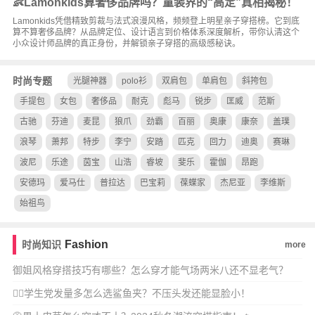
👶Lamonkids算奢侈品牌吗？童装界的“高定”真相揭秘！
Lamonkids凭借精致剪裁与法式浪漫风格，频频登上明星亲子穿搭榜。它到底
算不算奢侈品牌？从品牌定位、设计语言到价格体系深度解析，带你认清这个
小众设计师品牌的真正身份，并解锁亲子穿搭的高级感秘诀。
时尚专题
光腿神器
polo衫
双肩包
单肩包
斜挎包
手提包
女包
奢侈品
耐克
彪马
锐步
匡威
范斯
古驰
芬迪
麦昆
狼爪
劲霸
百丽
奥康
康奈
盖璞
浪琴
萧邦
特步
李宁
安踏
匹克
回力
迪奥
赛琳
波尼
乐途
茵宝
山浩
睿坡
斐乐
霍伽
昂跑
安德玛
爱马仕
普拉达
巴宝莉
葆蝶家
杰尼亚
李维斯
始祖鸟
Fashion
时尚知识
more
御姐风格穿搭技巧有哪些？怎么穿才能气场两米八还不显老气？
💇‍♀️学生党发量多怎么选鲨鱼夹？不压头发还能显脸小！