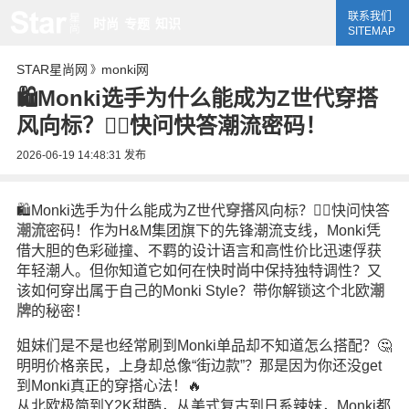
联系我们
时尚
专题
知识
SITEMAP
STAR星尚网
monki网
》
🛍️Monki选手为什么能成为Z世代穿搭
风向标？👯‍♀️快问快答潮流密码！
2026-06-19 14:48:31
发布
🛍️Monki选手为什么能成为Z世代
穿搭
风向标？👯‍♀️快问快答
潮流
密码！作为H&M集团旗下的先锋潮流支线，Monki凭
借大胆的色彩碰撞、不羁的设计语言和高性价比迅速俘获
年轻潮人。但你知道它如何在快
时尚
中保持独特调性？又
该如何穿出属于自己的Monki Style？带你解锁这个北欧
潮
牌
的秘密！
姐妹们是不是也经常刷到Monki单品却不知道怎么搭配？🤔
明明价格亲民，上身却总像“街边款”？那是因为你还没get
到Monki真正的穿搭心法！🔥
从北欧极简到Y2K甜酷，从美式复古到日系辣妹，Monki都