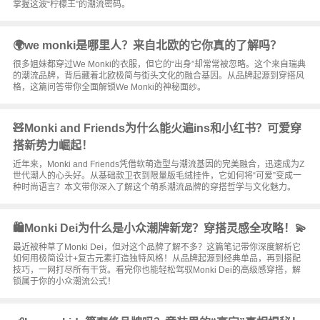
掌握这波“柠檬王”的潮流密码。
🌍we monki是哪里人？来自北欧的它你真的了解吗？
很多姐妹都穿过We Monki的衣服，但它的“出身”却常常被忽略。这个来自瑞典
的潮流品牌，背后藏着北欧极简与街头文化的融合基因。从品牌起源到穿搭风
格，这篇问答带你全面解锁We Monki的神秘面纱。
🧸Monki and Friends为什么能火遍ins和小红书？可爱穿
搭新势力崛起！
近年来，Monki and Friends凭借软萌造型与潮流基因的完美融合，迅速成为Z
世代潮人的心头好。从基础款卫衣到限量版毛绒挂件，它如何将“可爱”变成一
种时尚语言？本文带你深入了解这个萌系潮流品牌的穿搭哲学与文化魅力。
🛍️Monki Dei为什么是小众潮牌新宠？穿搭灵感全攻略！💫
最近被种草了Monki Dei，但对这个品牌了解不多？这篇笔记带你深度解析它
如何用极简设计+复古元素打造独特风格！从品牌起源到经典单品，再到搭配
技巧，一网打尽所有干货。看完你也能轻松驾驭Monki Dei的高级感穿搭，解
锁属于你的小众潮流公式！