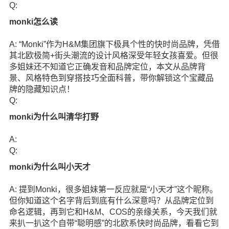
Q:
monki怎么读
A: “Monki”作为H&M集团旗下极具个性的快时尚品牌，凭借
其北欧极简+街头潮流的设计风格深受年轻女孩喜爱。但很
多姐妹还不知道它正确发音和品牌定位，本文从品牌背
景、风格特色到穿搭技巧全面科普，带你解锁这个宝藏品
牌的隐藏知识点！
Q:
monki为什么叫清华打野
A:
Q:
monki为什么叫小天才
A: 提到Monki，很多姐妹第一反应就是“小天才”这个昵称。
但你知道这个名字背后到底有什么深意吗？从品牌定位到
命名逻辑，再到它和H&M、COS的亲缘关系，今天我们就
来扒一扒这个自带“聪明感”的北欧系快时尚品牌，看看它到