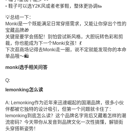
▫️ 鞋子可以选Y2K风或者老爹鞋，整体更协调👟
💡总结一下：
Monki是一个既能满足日常穿搭需求，又能让你穿出个性的
宝藏品牌🎁
关键是要学会搭配！别怕尝试新风格，大胆玩转色彩和剪
裁，你也能成为下一个Monki女孩！💃
下次逛商场记得去Monki走一圈，说不定就能发现你的本命
单品哦～🛍️
monki选手相关问答
Q:
lemonking怎么读
A: Lemonking作为近年来迅速崛起的国潮品牌，很多小伙
伴都被它独特的设计吸引，但第一个问题就卡住了：
lemonking到底怎么读？这个品牌名字背后又藏着怎样的潮
流密码？今天带你从发音到品牌文化一次性搞懂，解锁街
头穿搭新姿势！