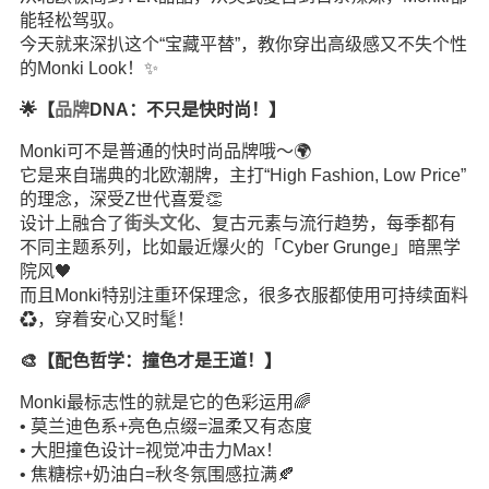
能轻松驾驭。
今天就来深扒这个“宝藏平替”，教你穿出高级感又不失个性
的Monki Look！✨
🌟【
品牌
DNA：不只是快时尚！】
Monki可不是普通的快时尚品牌哦～🌍
它是来自瑞典的北欧潮牌，主打“High Fashion, Low Price”
的理念，深受Z世代喜爱👏
设计上融合了
街头
文化
、复古元素与流行趋势，每季都有
不同主题系列，比如最近爆火的「Cyber Grunge」暗黑学
院风🖤
而且Monki特别注重环保理念，很多衣服都使用可持续面料
♻️，穿着安心又时髦！
🎨【配色哲学：撞色才是王道！】
Monki最标志性的就是它的色彩运用🌈
• 莫兰迪色系+亮色点缀=温柔又有态度
• 大胆撞色设计=视觉冲击力Max！
• 焦糖棕+奶油白=秋冬氛围感拉满🍂