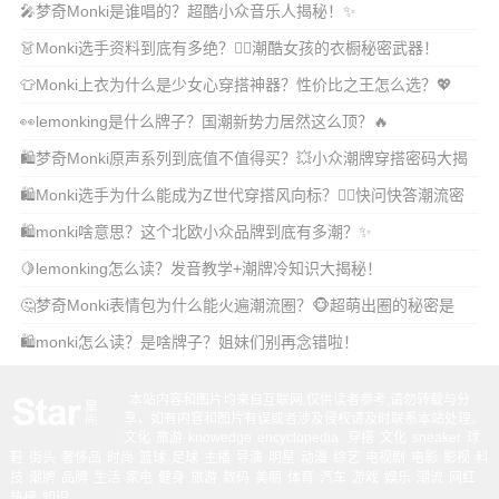
🎤梦奇Monki是谁唱的？超酷小众音乐人揭秘！✨
👗Monki选手资料到底有多绝？👯‍♀️潮酷女孩的衣橱秘密武器！
👕Monki上衣为什么是少女心穿搭神器？性价比之王怎么选？💖
👀lemonking是什么牌子？国潮新势力居然这么顶？🔥
🛍️梦奇Monki原声系列到底值不值得买？💥小众潮牌穿搭密码大揭
秘！
🛍️Monki选手为什么能成为Z世代穿搭风向标？👯‍♀️快问快答潮流密
码！
🛍️monki啥意思？这个北欧小众品牌到底有多潮？✨
🍋lemonking怎么读？发音教学+潮牌冷知识大揭秘！
🤔梦奇Monki表情包为什么能火遍潮流圈？🐵超萌出圈的秘密是
啥！
🛍️monki怎么读？是啥牌子？姐妹们别再念错啦！
本站内容和图片均来自互联网,仅供读者参考,请勿转载与分
享，如有内容和图片有误或者涉及侵权请及时联系本站处理。
文化
旅游
knowedge
encyclopedia
穿搭
文化
sneaker
球
鞋
街头
奢侈品
时尚
篮球
足球
主播
导演
明星
动漫
综艺
电视剧
电影
影视
科
技
潮牌
品牌
生活
家电
健身
旅游
数码
美丽
体育
汽车
游戏
娱乐
潮流
网红
热榜
知识