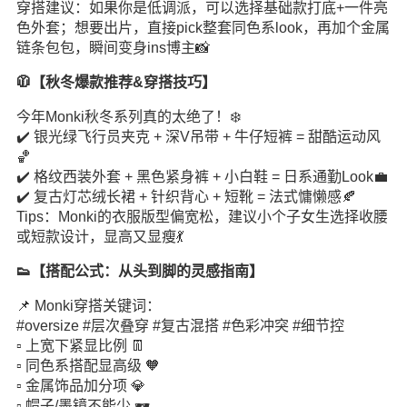
穿搭建议：如果你是低调派，可以选择基础款打底+一件亮
色外套；想要出片，直接pick整套同色系look，再加个金属
链条包包，瞬间变身ins博主📸
🧥【秋冬爆款推荐&穿搭技巧】
今年Monki秋冬系列真的太绝了！❄️
✔️ 银光绿飞行员夹克 + 深V吊带 + 牛仔短裤 = 甜酷运动风
🏀
✔️ 格纹西装外套 + 黑色紧身裤 + 小白鞋 = 日系通勤Look💼
✔️ 复古灯芯绒长裙 + 针织背心 + 短靴 = 法式慵懒感🍂
Tips：Monki的衣服版型偏宽松，建议小个子女生选择收腰
或短款设计，显高又显瘦💃
👟【搭配公式：从头到脚的灵感指南】
📌 Monki穿搭关键词：
#oversize #层次叠穿 #复古混搭 #色彩冲突 #细节控
▫️ 上宽下紧显比例 👖
▫️ 同色系搭配显高级 🧡
▫️ 金属饰品加分项 💎
▫️ 帽子/墨镜不能少 🕶️