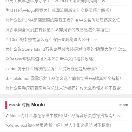
🧥男士皮草怎么穿才不土？2024秋冬潮流穿搭指南！🔥
💐KITH花卉logo图案为何成潮流圈新宠？穿搭灵感全解析！
为什么说PUMA是潮流圈的隐藏王者？🔥中文名叫啥居然这么低
调？
风衣歌词含义到底有多绝？🎵穿风衣的气质感怎么拿捏住？
📏10cm的参照物怎么选？穿搭显高秘诀大公开！✨
为什么说Stone Island石头岛西装套装是潮流圈的“隐藏大佬”？怎么
穿
🔭Beaker望远镜值得入手吗？新手入门推荐攻略！
clarins属于什么档次的品牌？✨贵妇线还是轻奢派？
🧘♀️lululemon露露乐蒙正品怎么选？瑜伽穿搭+品牌真相全解析！
✨
为什么男鞋尺码表图片🔍总让人选错码？👠怎么看懂才能不踩雷、
不磨脚？
Monki
monki时尚
more
🎵Monki为什么总在穿搭中放BGM？品牌音乐灵感穿搭指南！🎶
👓lemonkid和kk树眼镜哪个好？潮人出街必备选对不踩雷！