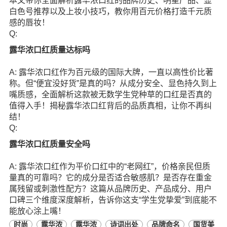
本文带你全面解析露华浓口红的品牌历史、明星产品、显
白色号推荐以及上妆小技巧，教你用百元价格打造千元质
感的唇妆！
Q:
露华浓口红质量达标吗
A: 露华浓口红作为百元级的国际大牌，一直以高性价比著
称。但“便宜没好货”是真的吗？从成分安全、显色持久到上
嘴质感，全面解析这款被无数学生党种草的口红是否真的
值得入手！揭秘露华浓口红背后的品质真相，让你不再纠
结！
Q:
露华浓口红质量安全吗
A: 露华浓口红作为平价口红中的“老网红”，价格亲民但质
量真的可靠吗？它的成分是否适合敏感肌？是否存在重金
属残留或刺激性配方？这篇从品牌历史、产品成分、用户
口碑三个维度深度解析，告诉你这支“学生党挚爱”到底能不
能放心涂上嘴！
时尚
露华浓
露华浓
诗词出处
品牌命名
国货美