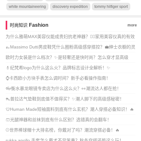
white mountaineering
discovery expedition
tommy hilfiger sport
Fashion
时尚知识
more
为什么雅萌MAX美容仪能成贵妇抗老神器？💆‍♀️家用美容仪真的有效
吗？🔥
👞Massimo Dutti男皮鞋凭什么圈粉高级感穿搭控？💼绅士衣橱的灵
魂单
欧时力女装是什么档次？✨是轻奢还是快时尚？怎么穿才显高级
感？
💄纪梵希logo为什么这么火？品牌标志设计全解析！✨
⌚卡西欧小方块手表怎么调时间？新手必看操作指南！
👓衡水暴龙眼镜专卖店为什么这么火？👀潮流达人都在抢！
👠普拉达气垫鞋到底值不值得买？✨潮人脚下的高级感秘密！
👕Human Made短袖面料到底有什么玄机？潮人穿搭必备知识！🔥
🩳光腿神器和丝袜到底有什么区别？选错真的会翻车！
⚾世界棒球帽十大排名榜，你戴对了吗？潮流穿搭必备！🔥
rukka apollo 手套怎么戴才不显笨重？秋冬穿搭还能这么玩！