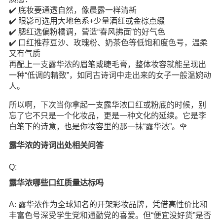
✔️ 底妆要通透自然，像晨露一样清新
✔️ 眼影可选用大地色系+少量酒红或金棕点缀
✔️ 腮红选偏粉橘调，营造“春风拂面”的好气色
✔️ 口红推荐豆沙、玫瑰粉、奶茶色等低饱和度色号，温柔
又有气质
再配上一支露华浓的眉笔或睫毛膏，整体妆容就能呈现出
一种“低调的精致”，如同古诗词中走出来的女子一般温婉动
人。
所以啊，下次当你拿起一支露华浓口红或粉底的时候，别
忘了它不只是一个化妆品，更是一种文化的延续。它是李
白笔下的诗意，也是你妆容里的那一抹“露华浓”。🌹
露华浓的诗词出处相关问答
Q:
露华浓哪些口红质量达标吗
A: 露华浓作为全球知名的开架彩妆品牌，凭借高性价比和
丰富色号深受学生党和通勤党的喜爱。但“便宜没好货”是否