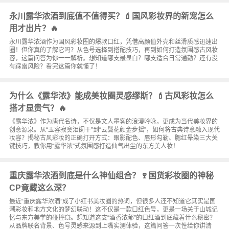
永川露华浓酒到底值不值得买？💄国风彩妆界的新宠怎么
用才出片？🔥
永川露华浓酒作为国风彩妆圈的爆款口红，凭借高颜值外壳和丝滑质感迅速出
圈！但你真的了解它吗？从色号选择到搭配技巧，再到如何打造氛围感古风妆
容，这篇问答为你一一解析。想知道哪支最显白？哪支适合日常通勤？还有没
有踩雷风险？看完这篇你就懂了！
为什么《露华浓》能成美妆圈灵感缪斯？💄古风彩妆怎么
搭才显贵气？🔥
《露华浓》作为唐代名诗，不仅是文人墨客的浪漫吟咏，更成为当代美妆界的
创意源泉。从“玉容寂寞泪阑干”到“云鬓花颜金步摇”，如何将古典诗意融入现代
妆容？揭秘古风彩妆的正确打开方式：眼影配色、唇形勾勒、腮红晕染三大关
键技巧，教你用“露华浓”式氛围感打造仙气出尘的东方美人妆！
重庆露华浓酒到底是什么神仙组合？🍷国货彩妆圈的神秘
CP竟藏这么深？
最近“重庆露华浓酒”成了小红书美妆圈的热词，但很多人还不知道它其实是国
潮彩妆和地方文化的梦幻联动！这不仅是一款口红色号，更是一场关于山城记
忆与东方美学的碰撞💥。想知道这支“酒香浓郁”的口红酒到底藏着什么秘密？
从品牌联名背景、色号灵感来源到上嘴实测体验，这篇问答一次性给你讲清