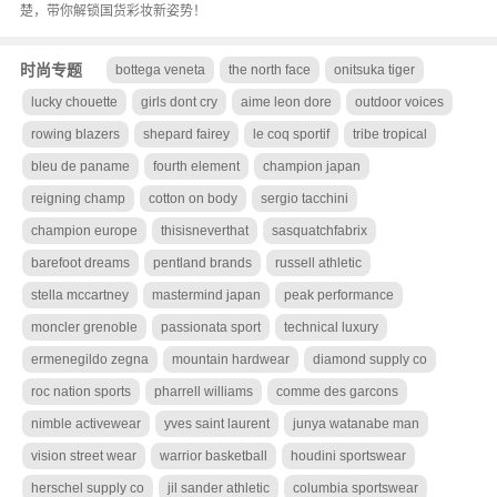
楚，带你解锁国货彩妆新姿势！
时尚专题
bottega veneta
the north face
onitsuka tiger
lucky chouette
girls dont cry
aime leon dore
outdoor voices
rowing blazers
shepard fairey
le coq sportif
tribe tropical
bleu de paname
fourth element
champion japan
reigning champ
cotton on body
sergio tacchini
champion europe
thisisneverthat
sasquatchfabrix
barefoot dreams
pentland brands
russell athletic
stella mccartney
mastermind japan
peak performance
moncler grenoble
passionata sport
technical luxury
ermenegildo zegna
mountain hardwear
diamond supply co
roc nation sports
pharrell williams
comme des garcons
nimble activewear
yves saint laurent
junya watanabe man
vision street wear
warrior basketball
houdini sportswear
herschel supply co
jil sander athletic
columbia sportswear