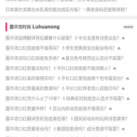
日本奥尔滨美白水乳真的能白成反光板？✨黄皮亲妈还是智商税？
💡
Luhuanong
露华浓时尚
more
露华浓品牌翻译背后藏着什么秘密？💄中文名竟有诗意出处？🔥
露华浓口红到底值不值得买？💄学生党黄皮显白秘诀有吗？🔥
露华浓词句口红到底有多绝？🔥复古色号居然这么显白不踩雷？
露华浓口红质量达标吗？💄平价口红到底能不能闭眼入？🔥
露华浓口红真的值得买吗？💄平价口红里到底哪个色号最显白？🔥
露华浓口红质量真的靠谱吗？💄平价口红界老炮儿还能打吗？🔥
露华浓口红凭什么火了70年？💄经典系列到底怎么选才不踩雷？🔥
露华浓口红质量咋样？💄百元内彩妆到底值不值得买？🔥
露华浓口红翻译赏析到底美在哪？💄国风彩妆如何玩转诗意美学？
🔥
露华浓口红质量安全吗？💄敏感肌能用吗？成分靠谱不踩雷？🔥