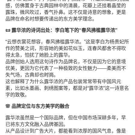
感，仿佛置身于古典园林中的清晨，花瓣上还挂着晶莹的
露珠，微风吹过，香气扑鼻。这不仅是诗意的想象，更是
品牌在命名时想要传递出的东方美学理念。
📜 露华浓的诗词出处：李白笔下的“春风拂槛露华浓”
“云想衣裳花想容，春风拂槛露华浓。”这是李白为杨贵妃所
作的赞美之词，形容她的美如花似玉，连春风都舍不得吹
得太急，怕扰了她脸上的露华。
品牌创始人选用这句诗作为品牌名，不仅是因为它的意境
优美，更因为它代表了一种极致的女性魅力——柔美而不
失气场，古典却也
时尚
。
这也解释了为什么露华浓的产品包装常常带有中国风元
素，比如水墨画、刺绣图案等，都是对“露华浓”这一诗意名
字的致敬。
🌸 品牌定位与东方美学的融合
露华浓虽然是一个国际品牌，但在中国市场深耕多年，早
已将东方
文化
融入品牌基因。
从产品设计到广告大片，都能看到浓厚的国风气息，像是