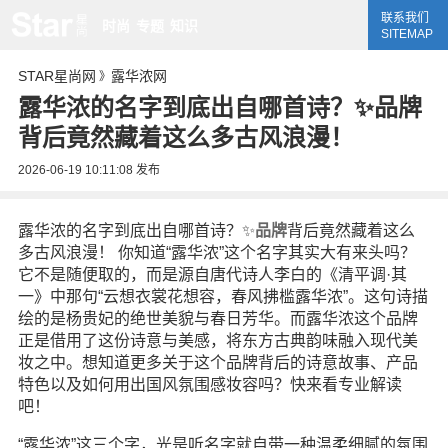
联系我们
时尚
专题
知识
SITEMAP
STAR星尚网
露华浓网
》
露华浓的名字到底出自哪首诗？✨品牌
背后竟然藏着这么多古风浪漫！
2026-06-19 10:11:08
发布
露华浓的名字到底出自哪首诗？✨
品牌
背后竟然藏着这么
多古风浪漫！ 你知道“露华浓”这个名字其实大有来头吗？
它不是随便取的，而是源自唐代诗人李白的《清平调·其
一》中那句“云想衣裳花想容，春风拂槛露华浓”。这句诗描
绘的是杨贵妃的绝世美貌与春日芳华。而露华浓这个品牌
正是借用了这份诗意与美感，将东方古典韵味融入现代美
妆之中。想知道更多关于这个品牌背后的诗意故事、产品
特色以及如何用出国风氛围感妆容吗？快来看专业解读
吧！
“露华浓”这三个字，光是听名字就自带一种温柔细腻的氛围