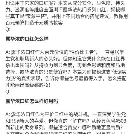
也适用于它家的口红呢？本文从成分安全、显色度、持久
力、滋润度等维度全面测评露华浓热门系列口红，揭秘哪
些真正是“宝藏平替”，并附上不同场合的搭配建议，教你用
百元预算打造千元质感妆容！
Q:
露华浓的口红怎么样
A: 露华浓口红作为百元价位的“性价比王者”，一直稳居学
生党和职场新人的心头好。但你知道它凭什么能在口红界
杀出重围吗？从持妆力到显色度，再到色彩饱和度和质地
选择，露华浓真的只是便宜吗？本篇为你揭秘这支“低调实
力派”的真实表现，告诉你哪些色号最值得入手，怎么搭配
才能画出高级感唇妆！
Q:
露华浓口红怎么样好用吗
A: 露华浓口红作为平价口红中的战斗机，一直深受学生党
和职场新人的喜爱。但你真的了解它吗？从经典色号#503
到新出的柔雾系列，哪些适合黄皮？哪种质地更显气质？