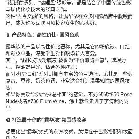
“花洛赋”系列、“锦鲤盘”眼影等，都是结合了中国传统色彩
与现代化妆技术的经典之作。
这种“古今交融”的风格，让露华浓在众多国际品牌中脱颖而
出，成为许多喜欢国风妆容女生的心头好。
💄 产品特色：高性价比+国风色系
露华浓的产品以高性价比著称，尤其是它的粉底液、口红
和彩妆单品，深受学生党和职场新人喜爱。
其中，“超长持妆粉底液”被誉为“平价雅诗兰黛”，遮瑕力
强、控油效果好，适合各种肤质；
而“小灯管口红”系列则拥有丰富的色号选择，尤其是一些偏
复古、豆沙、奶茶色调，非常适合打造温柔知性的国风妆
容。
如果你喜欢“淡妆浓抹总相宜”的感觉，不妨试试#850 Rose
Nude或者#730 Plum Wine，涂上就像走进了李清照的词
里。
🎨 打造属于你的“露华浓”氛围感妆容
想要化出“露华浓”式的东方妆感，关键在于色彩搭配和妆面
质感：