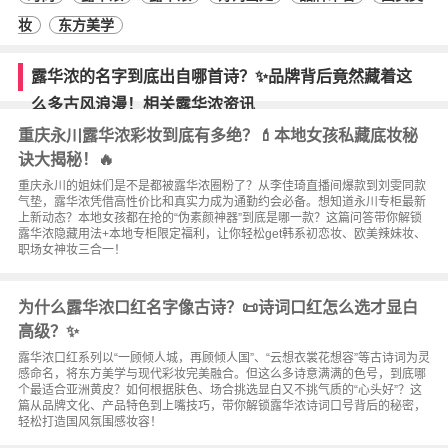
妆
东方美学
露华浓的名字到底出自哪首诗？✨品牌背后竟然藏着这
么多古风浪漫！相关露华浓资讯
重庆永川露华浓彩妆到底有多绝？💄本地女孩私藏底妆秘
诀大揭秘！🔥
重庆永川的姐妹们是不是都被露华浓圈粉了？从李佳琦直播间爆款到刘雯同款
气垫，露华浓凭借高性价比和真实力成为通勤约会必备。想知道永川专柜最新
上新动态？本地女孩都在抢的“伪素颜神器”到底是哪一款？这篇问答带你解锁
露华浓隐藏用法+本地专柜限定福利，让你轻松get韩系初恋妆、欧美辣妹妆、
职场女神妆三合一！
为什么露华浓口红名字像古诗？📜诗词口红怎么选才显白
高级？✨
露华浓口红系列以“一顾倾人城，再顾倾人国”、“云想衣裳花想容”等古诗词为灵
感命名，将东方美学与现代彩妆完美融合。但这么多诗意满满的色号，到底哪
个最适合亚洲黄皮？如何根据肤色、场合挑选显白又不挑气质的“心头好”？这
篇从品牌文化、产品特色到上嘴技巧，带你解锁露华浓诗词口号背后的秘密，
轻松打造国风氛围感妆容！