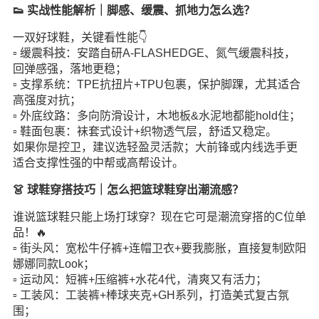
👟 实战性能解析｜脚感、缓震、抓地力怎么选？
一双好球鞋，关键看性能👇
▫️ 缓震
科技
：安踏自研A-FLASHEDGE、氮气缓震科技，
回弹感强，落地更稳；
▫️ 支撑系统：TPE抗扭片+TPU包裹，保护脚踝，尤其适合
高强度对抗；
▫️ 外底纹路：多向防滑设计，木地板&水泥地都能hold住；
▫️ 鞋面包裹：袜套式设计+织物透气层，舒适又稳定。
如果你是控卫，建议选轻盈灵活款；大前锋或内线选手更
适合支撑性强的中帮或高帮设计。
👗 球鞋穿搭技巧｜怎么把篮球鞋穿出潮流感？
谁说篮球鞋只能上场打球穿？现在它可是潮流穿搭的C位单
品！🔥
▫️ 街头风：宽松牛仔裤+连帽卫衣+要我膨胀，直接复制欧阳
娜娜同款Look；
▫️ 运动风：短裤+压缩裤+水花4代，清爽又有活力；
▫️ 工装风：工装裤+棒球夹克+GH系列，打造美式复古氛
围；