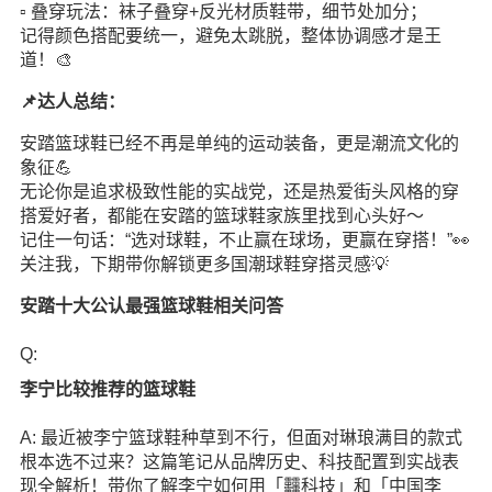
▫️ 叠穿玩法：袜子叠穿+反光材质鞋带，细节处加分；
记得颜色搭配要统一，避免太跳脱，整体协调感才是王
道！🎨
📌达人总结：
安踏篮球鞋已经不再是单纯的运动装备，更是潮流
文化
的
象征💪
无论你是追求极致性能的实战党，还是热爱街头风格的穿
搭爱好者，都能在安踏的篮球鞋家族里找到心头好～
记住一句话：“选对球鞋，不止赢在球场，更赢在穿搭！”👀
关注我，下期带你解锁更多国潮球鞋穿搭灵感💡
安踏十大公认最强篮球鞋相关问答
Q:
李宁比较推荐的篮球鞋
A: 最近被李宁篮球鞋种草到不行，但面对琳琅满目的款式
根本选不过来？这篇笔记从品牌历史、科技配置到实战表
现全解析！带你了解李宁如何用「䨻科技」和「中国李