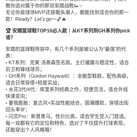
教你选对属于你的那双安踏战靴👟✨
无论你是球场MVP还是
街头
潮人，都能找到适合你的那一
款！Ready？Let’s go～🏀🔥
🏆 安踏篮球鞋TOP10必入款｜从KT系列到GH系列你pick
谁？
安踏的篮球鞋阵容中，有几个系列是被公认为“最强”的代
表：
▫️ KT系列：克莱·汤普森签名款，主打缓震与稳定性，适合
后卫和锋线球员；
▫️ GH系列（Gordon Hayward）：全能型鞋款，配色高级，
适合日常穿搭+轻度实战；
▫️ 水花3代/4代：库里系列经典之作，轻便灵活，适合外线
快速变向；
▫️ 要我膨胀：复古风+实战性能结合，国潮爆款，穿搭出街
回头率💯；
▫️ 闪灵Pro：新晋黑马，性价比高，适合学生党入门首选。
每一双都有它的定位和特色，选对了不仅提升打球表现，
还能穿出个人风格哦！