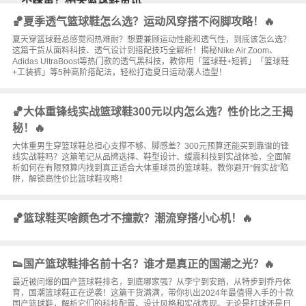
不踩雷？相关篮球鞋资讯
🏀夏季透气篮球鞋怎么选？运动风穿搭不闷脚攻略！🔥
夏天穿篮球鞋总感觉闷热难耐？想要兼顾运动性能和透气性，到底该怎么选？
这篇干货从面料科技、透气设计到搭配技巧全解析！揭秘Nike Air Zoom、
Adidas UltraBoost等热门款的透气黑科技，教你用「篮球鞋+短裤」「篮球鞋
+工装裤」等5种高阶搭配法，轻松打造夏日运动潮人造型！
🏀大体重锋线实战篮球鞋300元以内怎么选？性价比之王揭
秘！🔥
大体重男生穿篮球鞋总担心支撑不够、脚感差？300元预算还能买到靠谱的锋
线实战鞋吗？这篇笔记从品牌选择、鞋型设计、缓震科技到实战体验，全面解
析如何在有限预算内找到真正适合大体重球员的篮球鞋。教你避开“假实战”陷
阱，解锁高性价比篮球鞋攻略！
🏀篮球鞋买啥颜色才不撞款？潮流穿搭小心机！🔥
👟国产篮球鞋排名前十名？谁才是真正的国潮之光？🔥
最近被问爆的国产篮球鞋排名，到底哪家强？从李宁到安踏，从特步到乔丹体
育，国潮篮球鞋正在逆袭！这篇干货满满，带你扒出2024年最值得入手的十款
国产篮球鞋，解析它们的科技配置、设计风格和实战表现。无论是打球还是日