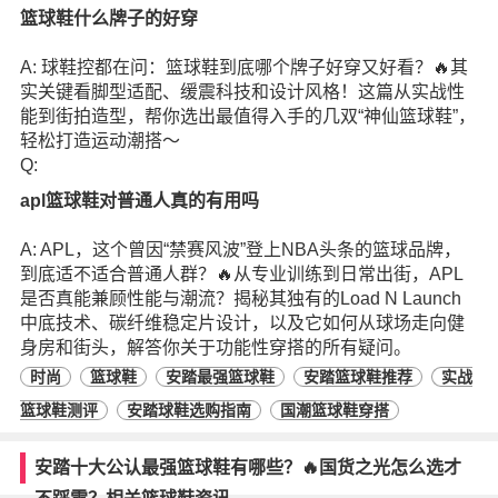
篮球鞋什么牌子的好穿
A: 球鞋控都在问：篮球鞋到底哪个牌子好穿又好看？🔥其
实关键看脚型适配、缓震科技和设计风格！这篇从实战性
能到街拍造型，帮你选出最值得入手的几双“神仙篮球鞋”，
轻松打造运动潮搭～
Q:
apl篮球鞋对普通人真的有用吗
A: APL，这个曾因“禁赛风波”登上NBA头条的篮球品牌，
到底适不适合普通人群？🔥从专业训练到日常出街，APL
是否真能兼顾性能与潮流？揭秘其独有的Load N Launch
中底技术、碳纤维稳定片设计，以及它如何从球场走向健
身房和街头，解答你关于功能性穿搭的所有疑问。
时尚
篮球鞋
安踏最强篮球鞋
安踏篮球鞋推荐
实战
篮球鞋测评
安踏球鞋选购指南
国潮篮球鞋穿搭
安踏十大公认最强篮球鞋有哪些？🔥国货之光怎么选才