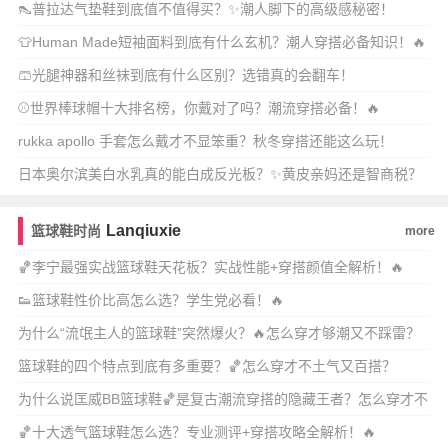
👠普拉达气垫鞋到底值不值得买？✨潮人脚下的高级感秘密！
👕Human Made短袖面料到底有什么玄机？潮人穿搭必备知识！🔥
🩳光腿神器和丝袜到底有什么区别？选错真的会翻车！
⚾世界棒球帽十大排名榜，你戴对了吗？潮流穿搭必备！🔥
rukka apollo 手套怎么戴才不显笨重？秋冬穿搭还能这么玩！
日本奥尔滨美白水乳真的能白成反光板？✨黄皮亲妈还是智商税？
💡
Lanqiuxie
篮球鞋时尚
more
🏀李宁最强实战篮球鞋天花板？实战性能+穿搭颜值全解析！🔥
👟篮球鞋性价比高怎么选？学生党必看！🔥
为什么“流氓主人的篮球鞋”突然爆火？🔥怎么穿才够潮又不踩雷？
篮球鞋的四个特点到底有多重要？🏀怎么穿才不土气又百搭？
为什么说匡威BB篮球鞋🏀是复古潮流穿搭的隐藏王者？怎么穿才不
老气又chic？
🏀十大透气篮球鞋怎么选？专业测评+穿搭攻略全解析！🔥