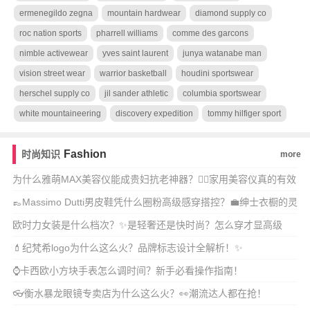
ermenegildo zegna
mountain hardwear
diamond supply co
roc nation sports
pharrell williams
comme des garcons
nimble activewear
yves saint laurent
junya watanabe man
vision street wear
warrior basketball
houdini sportswear
herschel supply co
jil sander athletic
columbia sportswear
white mountaineering
discovery expedition
tommy hilfiger sport
Fashion
时尚知识
more
为什么雅萌MAX美容仪能成贵妇抗老神器？💆‍♀️家用美容仪真的有效
吗？🔥
👞Massimo Dutti男皮鞋凭什么圈粉高级感穿搭控？💼绅士衣橱的灵
魂单
欧时力女装是什么档次？✨是轻奢还是快时尚？怎么穿才显高级
感？
💄纪梵希logo为什么这么火？品牌标志设计全解析！✨
⌚卡西欧小方块手表怎么调时间？新手必看操作指南！
👓衡水暴龙眼镜专卖店为什么这么火？👀潮流达人都在抢！