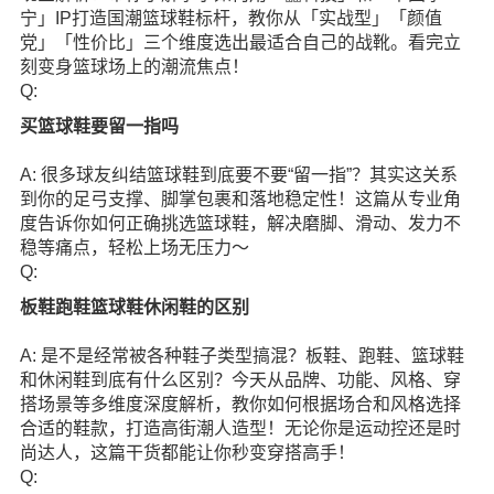
宁」IP打造国潮篮球鞋标杆，教你从「实战型」「颜值
党」「性价比」三个维度选出最适合自己的战靴。看完立
刻变身篮球场上的潮流焦点！
Q:
买篮球鞋要留一指吗
A: 很多球友纠结篮球鞋到底要不要“留一指”？其实这关系
到你的足弓支撑、脚掌包裹和落地稳定性！这篇从专业角
度告诉你如何正确挑选篮球鞋，解决磨脚、滑动、发力不
稳等痛点，轻松上场无压力～
Q:
板鞋跑鞋篮球鞋休闲鞋的区别
A: 是不是经常被各种鞋子类型搞混？板鞋、跑鞋、篮球鞋
和休闲鞋到底有什么区别？今天从品牌、功能、风格、穿
搭场景等多维度深度解析，教你如何根据场合和风格选择
合适的鞋款，打造高街潮人造型！无论你是运动控还是时
尚达人，这篇干货都能让你秒变穿搭高手！
Q: