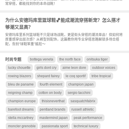
常穿搭，都能找到你的本命战靴！
为什么安德玛库里篮球鞋🏀能成潮流穿搭新宠？怎么搭才
够潮又显高？
安德玛库里系列篮球鞋不只是球场战靴，更是街头穿搭的潮流单品！但如何将
厚重感穿出层次感？从裤型到配饰，这篇教你用专业穿搭思路解锁多场合搭
配，告别“球鞋笨重”尴尬～
时尚专题
bottega veneta
the north face
onitsuka tiger
lucky chouette
girls dont cry
aime leon dore
outdoor voices
rowing blazers
shepard fairey
le coq sportif
tribe tropical
bleu de paname
fourth element
champion japan
reigning champ
cotton on body
sergio tacchini
champion europe
thisisneverthat
sasquatchfabrix
barefoot dreams
pentland brands
russell athletic
stella mccartney
mastermind japan
peak performance
moncler grenoble
passionata sport
technical luxury