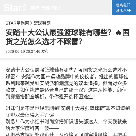
联系我们
时尚
专题
知识
SITEMAP
STAR星尚网
篮球鞋网
》
安踏十大公认最强篮球鞋有哪些？🔥国
货之光怎么选才不踩雷？
2026-06-19 20:37:46
发布
安踏十大公认最强篮
球鞋
有哪些？🔥国货之光怎么选才不
踩雷？ 安踏作为国产运动
品牌
中的佼佼者，推出的
篮球
鞋
系列越来越受到实战派和
潮流
党的双重追捧。但面对众多
款式，如何挑选最适合自己的那一双？这篇从性能、颜值
到
穿搭
搭配全解析，带你避开选择困难症！
姐妹们是不是也经常刷到“安踏十大最强篮球鞋”却不知道到
底哪双最值得入手？🤔
别急！作为小红书
时尚
穿搭
知识
超头部达人，今天我就来
给大家深度科普一波——
从脚感支撑到外观设计，从价格区间到穿搭风格，手把手