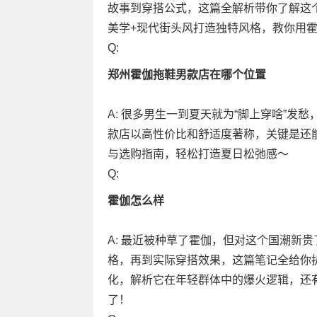
故事到穿搭公式，这篇全解析带你了解这
美学+现代街头风打造独特风格，教你用
Q:
郑州霍伽拖鞋男款店在哪个位置
A: 很多男生一到夏天就为“脚上穿啥”
款店以高性价比和舒适度著称，关键是还
与选购指南，轻松打造夏日松弛感～
Q:
霍伽怎么样
A: 最近被种草了霍伽，但对这个国潮新
格，再到实际穿搭效果，这篇笔记全给你
化，解析它在年轻群体中的爆火逻辑，还
了！