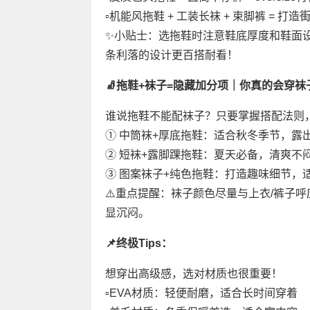
▫️机能风拖鞋 + 工装长袜 + 束脚裤 = 打造
✨小贴士：选拖鞋时注意鞋底厚度和鞋面
条利落的设计更百搭耐看！
🧦拖鞋+袜子=隐藏加分项｜你真的会穿袜
谁说拖鞋不能配袜子？只要掌握搭配法则
① 中筒袜+厚底拖鞋：适合秋冬季节，露
② 短袜+露脚踝拖鞋：夏天必备，清爽不
③ 图案袜子+纯色拖鞋：打造趣味细节，
⚠️重点提醒：袜子颜色尽量与上衣/裤子
显沉闷。
📌终极Tips：
想穿出高级感，选对材质也很重要！
▫️EVA材质：轻便耐磨，适合长时间穿着