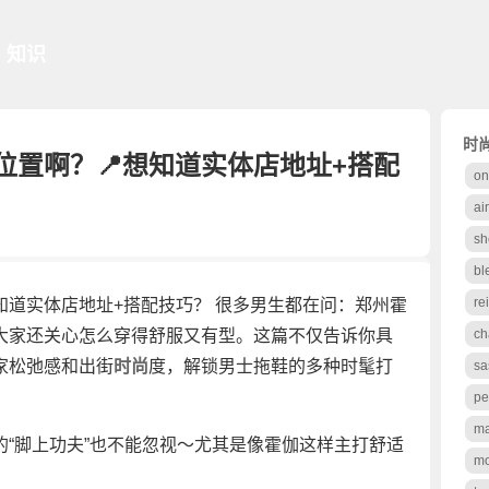
知识
时
位置啊？📍想知道实体店地址+搭配
on
ai
sh
bl
re
知道实体店地址+搭配技巧？ 很多男生都在问：郑州霍
大家还关心怎么穿得舒服又有型。这篇不仅告诉你具
ch
家松弛感和出街
时尚
度，解锁男士拖鞋的多种时髦打
sa
pe
ma
的“脚上功夫”也不能忽视～尤其是像霍伽这样主打舒适
mo