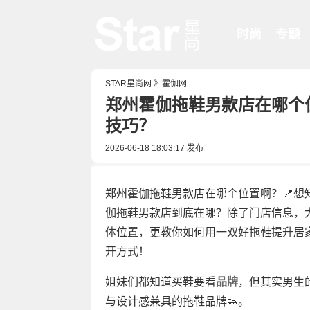
时尚
专题
STAR星尚网
》
霍伽网
郑州霍伽拖鞋男款店在哪个
技巧？
2026-06-18 18:03:17
发布
郑州霍伽拖鞋男款店在哪个位置啊？📍想
伽拖鞋男款店到底在哪？除了门店信息，
体位置，更教你如何用一双好拖鞋提升居
开方式！
姐妹们都知道买鞋要看
品牌
，但其实男生
与设计感兼具的拖鞋品牌👟。