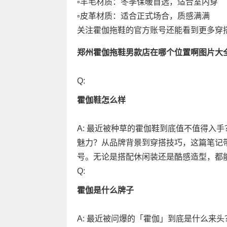
▫️羊毛材质：冬季保暖首选，适合室内穿
▫️皮革材质：适合正式场合，质感满满
关注霍伽拖鞋的官方账号还能看到更多穿
郑州霍伽拖鞋男款店在哪个位置啊图片大
Q:
霍伽鞋怎么样
A: 最近被种草的霍伽鞋到底值不值得入
魅力？从品牌背景到穿搭技巧，这篇笔记
号。无论是搭配休闲装还是酷感造型，都
Q:
霍伽是什么牌子
A: 最近被问爆的「霍伽」到底是什么来