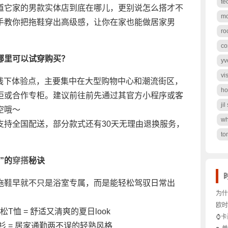
te
道它家的男款实体店到底在哪儿，更别说怎么搭才不
mo
手教你把拖鞋穿出高级感，让你在家也能做居家男
ro
co
哪里可以试穿购买？
yv
vi
个线下体验点，主要集中在大型购物中心和潮流街区，
ho
柜或合作专柜。建议前往前先通过其官方小程序或客
ji
空哦～
wh
支持全国配送，部分款式还有30天无理由退换服务，
to
”的
穿搭
秘诀
拖鞋早就不只是浴室专属，而是能轻松驾驭日常出
为什
：
贵妇
欧时
松T恤 = 舒适又清爽的夏日look
仪真
是轻
⌚卡
才显
ze衬衫 = 居家通勤两不误的轻熟风格
时间