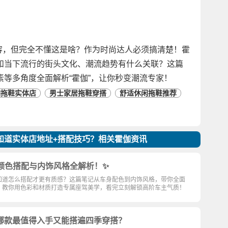
的内容，但完全不懂这是啥？作为时尚达人必须搞清楚！霍
和当下流行的街头文化、潮流趋势有什么关联？这篇
等多角度全面解析“霍伽”，让你秒变潮流专家！
伽拖鞋实体店
男士家居拖鞋穿搭
舒适休闲拖鞋推荐
知道实体店地址+搭配技巧？相关霍伽资讯
？颜色搭配与内饰风格全解析！✨
不知道怎么搭配才更有质感？这篇笔记从车身配色到内饰风格，带你全面
，教你用色彩和材质打造专属座驾美学，看完立刻解锁高阶车主气质！
哪款最值得入手又能搭遍四季穿搭？