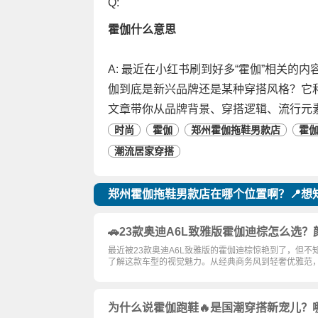
Q:
霍伽什么意思
A: 最近在小红书刷到好多“霍伽”相关
伽到底是新兴品牌还是某种穿搭风格？它
文章带你从品牌背景、穿搭逻辑、流行元素
时尚
霍伽
郑州霍伽拖鞋男款店
霍
潮流居家穿搭
郑州霍伽拖鞋男款店在哪个位置啊？📍想
🚗23款奥迪A6L致雅版霍伽迪棕怎么选
最近被23款奥迪A6L致雅版的霍伽迪棕惊艳到了，但
了解这款车型的视觉魅力。从经典商务风到轻奢优雅范
为什么说霍伽跑鞋🔥是国潮穿搭新宠儿？