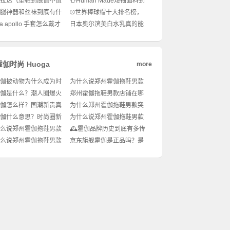
普拉达气垫鞋到底值不值
👕Human Made短袖面料到
抢！
？✨潮人脚下的高级感
底有什么玄机？潮人穿搭必
光腿神器和丝袜到底有什
⚾世界棒球帽十大排名榜，
！
备知识！🔥
别？选错真的会翻车！
你戴对了吗？潮流穿搭必
ka apollo 手套怎么戴才
日本奥尔滨美白水乳真的能
备！🔥
笨重？秋冬穿搭还能这
白成反光板？✨黄皮亲妈还
！
是智商税？💡
霍伽时尚
Huoga
more
霍伽披动物为什么成为时
为什么说郑州霍伽拖鞋男款
新宠？穿搭攻略全解
是今夏必备单品？怎么买才
霍伽是什么？潮人圈爆火
郑州霍伽拖鞋男款店铺在哪
✨
能避开假货陷阱？
头品牌你真的了解吗？
买的啊？🔥全网都在问的潮
霍伽怎么样？国潮新贵真
为什么郑州霍伽拖鞋男款突
流家居鞋怎么入手？
得入手吗？🔥
然爆火？🔥在哪能买到同款
️霍伽什么意思？时尚圈新
为什么说郑州霍伽拖鞋男款
潮人最爱的舒适穿搭神器？
底是什么？🔥
店铺位置选得好？🔥怎么挑
么说郑州霍伽拖鞋男款
🕰️霍伽品牌历史到底有多传
才能穿出潮流感+舒适度？
是今夏穿搭隐藏宝藏？
奇？时尚圈都在追的神秘力
么说郑州霍伽拖鞋男款
京东旗舰霍伽是正品吗？是
选才不踩雷？
量！🔥
日穿搭隐藏宝藏？怎么
真的还是假的？姐妹们买前
够潮又舒服？
必看！