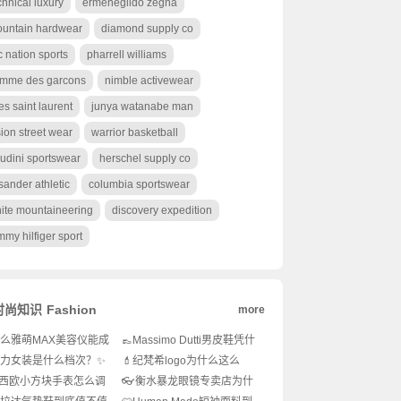
chnical luxury
ermenegildo zegna
untain hardwear
diamond supply co
c nation sports
pharrell williams
mme des garcons
nimble activewear
es saint laurent
junya watanabe man
sion street wear
warrior basketball
udini sportswear
herschel supply co
l sander athletic
columbia sportswear
ite mountaineering
discovery expedition
mmy hilfiger sport
时尚知识
Fashion
more
么雅萌MAX美容仪能成
👞Massimo Dutti男皮鞋凭什
抗老神器？💆‍♀️家用美容
么圈粉高级感穿搭控？💼绅
力女装是什么档次？✨
💄纪梵希logo为什么这么
的有效吗？🔥
士衣橱的灵魂单
奢还是快时尚？怎么穿
火？品牌标志设计全解析！
西欧小方块手表怎么调
👓衡水暴龙眼镜专卖店为什
高级感？
✨
？新手必看操作指南！
么这么火？👀潮流达人都在