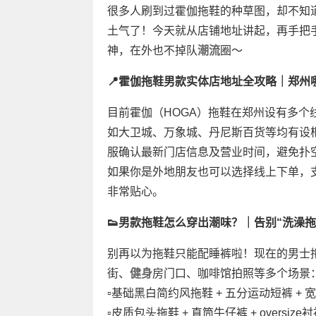
很多人刷到过霍伽拖鞋的种草图，却不知
土气了！今天就从店铺地址讲起，再手把
神，在外也不掉队
潮流
圈～
📍霍伽拖鞋男款实体店地址全攻略｜郑州
目前霍伽（HOGA）拖鞋在郑州设有多
如大卫城、万象城、丹尼斯百货等均有设
服确认最新门店信息及营业时间，避免扑
如果你是外地朋友也可以选择线上下单，
非常贴心。
👟男款拖鞋怎么穿出潮味？｜告别“洗澡拖
别再以为拖鞋只能配睡裤啦！现在的男士
街、
健身
房门口、咖啡馆拍照等多个场景
▫️基础黑白简约风拖鞋 + 五分运动短裤 + 宽
▫️皮质包头拖鞋 + 直筒牛仔裤 + oversi