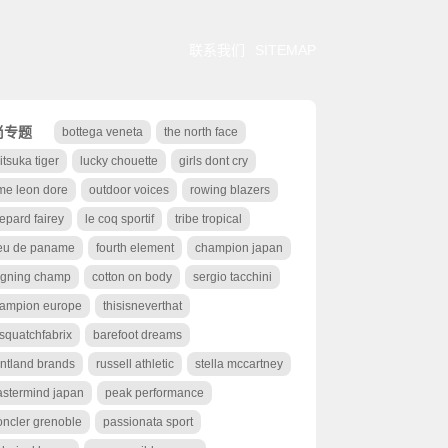
联系我们
SITEMAP
尚专题
bottega veneta
the north face
itsuka tiger
lucky chouette
girls dont cry
me leon dore
outdoor voices
rowing blazers
epard fairey
le coq sportif
tribe tropical
eu de paname
fourth element
champion japan
igning champ
cotton on body
sergio tacchini
ampion europe
thisisneverthat
squatchfabrix
barefoot dreams
ntland brands
russell athletic
stella mccartney
stermind japan
peak performance
ncler grenoble
passionata sport