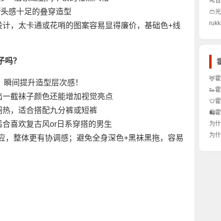
👠
得买
街头
感十足的叠穿造型
🩳
秘密
么区
ruk
设计，太卡通或花哨的图案容易显得廉价，基础色+线
不显
么玩
子吗？
🦌
，瞬间提升造型层次感！
尚圈
👟
出一截袜子颜色还能增加视觉亮点
析！
的街
👕
🔥
闷热，适合搭配九分裤或短裤
的值
🛍
宠到
适合喜欢复古风or日系穿搭的男生
为什
店铺
为什
呼应，整体更有协调感；避免全身深色+黑袜黑拖，容易
怎么
是夏
选才