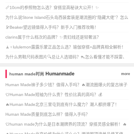
📏10cm的参照物怎么选？穿搭显高秘诀大公开！✨
为什么说Stone Island石头岛西装套装是潮流圈的“隐藏大佬”？怎么
穿
🔭Beaker望远镜值得入手吗？新手入门推荐攻略！
clarins属于什么档次的品牌？✨贵妇线还是轻奢派？
🧘♀️lululemon露露乐蒙正品怎么选？瑜伽穿搭+品牌真相全解析！
✨
为什么男鞋尺码表图片🔍总让人选错码？👠怎么看懂才能不踩雷、
不磨脚？
Humanmade
human made时尚
more
Human Made袜子多少钱？值得入手吗？🔥潮流圈爆火的复古袜子
到底有什么
👕Human Made短袖为什么贵？性价比真的高吗？💰
🔥Human Made北京三里屯到底有什么魔力？潮人都挤爆了！
Human Made质量到底怎么样？值得入手吗？
👕human made为什么是日本潮牌界的顶流？穿搭灵感全解析！🔥