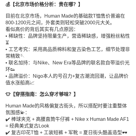
💰【北京市场价格分析：贵在哪？】
目前在北京市场，Human Made的基础款T恤售价普遍在
800-1200元之间，外套类则轻松突破2000元大关。
看似高价的背后其实有几点原因：
• 稀缺性：品牌坚持限量生产，营造稀缺感，增强粉丝粘性
⏳
• 工艺考究：采用高品质棉料和复古染色工艺，细节处理非
常精致🪡
• 联名加持：与Nike、New Era等品牌的联名款自带溢价光
环👟
• 品牌溢价：Nigo本人的号召力+复古潮流回潮，让品牌价
值水涨船高📈
👕【穿搭指南：怎么穿才够味？】
Human Made的风格偏复古街头，所以搭配时要注重整体
氛围感💫：
✔️ 棒球夹克 + 高腰直筒牛仔裤 + Nike x Human Made AF1
= 经典美式复古Look
✔️ 复古印花T恤 + 工装短裤 + 军靴 = 夏日街头酷盖造型🕶️