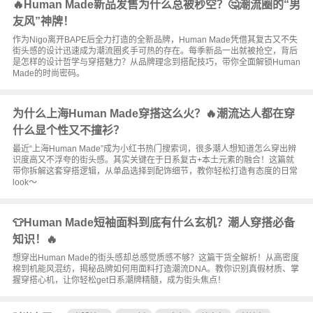
🔥Human Made新品发售为什么总被秒空？🤔潮流圈的“男
友风”神牌！
作为Nigo离开BAPE后全力打造的全新品牌，Human Made凭借其复古又不失
街头感的设计迅速成为潮流圈炙手可热的存在。每季新品一出就被抢空，背后
是怎样的设计哲学与穿搭魅力？从品牌理念到搭配技巧，带你全面解锁Human
Made的时尚密码。
为什么上海Human Made穿搭这么火？🔥潮流达人都在穿
什么显个性又不撞衫？
最近“上海Human Made”成为小红书热门搜索词，很多潮人想知道怎么穿出辨
识度高又不浮夸的街头感。其实关键在于日系复古+本土元素的融合！这篇就
带你拆解这套穿搭逻辑，从单品选择到配饰细节，教你轻松打造有态度的日常
look～
👕Human Made短袖面料到底有什么玄机？潮人穿搭必备
知识！🔥
想穿出Human Made的街头感却总感觉质感不够？这篇干货全解析！从高密度
棉到机能风混纺，揭秘品牌如何用面料打造潮流DNA。教你识别真假材质、掌
握穿搭心机，让你轻松get日系潮牌精髓，成为街头焦点！