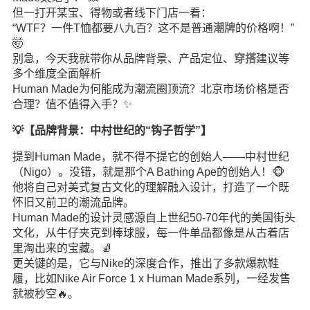
但一打开某宝、得物或者线下门店一看：
“WTF？一件T恤都要八九百？这不是普通
潮牌
的价格啊！”
🤯
别急，今天我就带你从品牌背景、产品定位、
穿搭
建议等
多个维度全面解析
Human Made为何能成为潮流圈顶流？北京市场价格是否
合理？值不值得入手？✨
💡【品牌背景：中村世纪的“钩子哲学”】
提到Human Made，就不得不提它的创始人——中村世纪
（Nigo）。没错，就是那个A Bathing Ape的创始人！🐵
他将自己对美式复古文化的理解融入设计，打造了一个既
怀旧又前卫的潮流品牌。
Human Made的设计灵感源自上世纪50-70年代的美国街头
文化，从牛仔夹克到棒球服，每一件单品都像是从古着店
里淘出来的宝藏。🧦
更关键的是，它与Nike的深度合作，推出了多款爆款鞋
履，比如Nike Air Force 1 x Human Made系列，一经发售
就被秒空🔥。