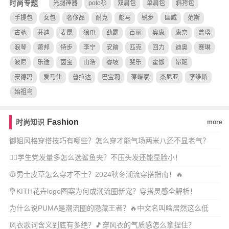
时尚专题
光腿神器
polo衫
双肩包
单肩包
斜挎包
手提包
女包
奢侈品
耐克
彪马
锐步
匡威
范斯
古驰
芬迪
麦昆
狼爪
劲霸
百丽
奥康
康奈
盖璞
浪琴
萧邦
特步
李宁
安踏
匹克
回力
迪奥
赛琳
波尼
乐途
茵宝
山浩
睿坡
斐乐
霍伽
昂跑
安德玛
爱马仕
普拉达
巴宝莉
葆蝶家
杰尼亚
李维斯
始祖鸟
Fashion
时尚知识
more
御姐风格穿搭技巧有哪些？怎么穿才能气场两米八还不显老气？
💇‍♀️学生党发量多怎么选鲨鱼夹？不压头发还能显脸小！
🧥男士皮草怎么穿才不土？2024秋冬潮流穿搭指南！🔥
💐KITH花卉logo图案为何成潮流圈新宠？穿搭灵感全解析！
为什么说PUMA是潮流圈的隐藏王者？🔥中文名叫啥居然这么低
调？
风衣歌词含义到底有多绝？🎵穿风衣的气质感怎么拿捏住？