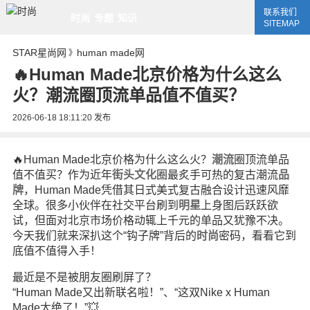
联系我们
时尚
专题
知识
SITEMAP
STAR星尚网
human made网
》
🔥Human Made北京价格为什么这么
火？潮流圈顶流单品值不值买？
2026-06-18 18:11:20
发布
🔥Human Made北京价格为什么这么火？
潮流
圈顶流单品
值不值买？作为近年
街头
文化
圈最炙手可热的复古潮流
品
牌
，Human Made凭借其日式美式复古融合设计迅速风靡
全球。很多小伙伴在社交平台刷到
明星
上身图后跃跃欲
试，但面对北京市场价格动辄上千元的单品又犹豫不决。
今天我们就来深扒这个“钩子牌”背后的
时尚
密码，看看它到
底值不值得入手！
最近是不是被朋友圈刷屏了？
“Human Made又出新联名啦！”、“这双Nike x Human
Made太绝了！”💥