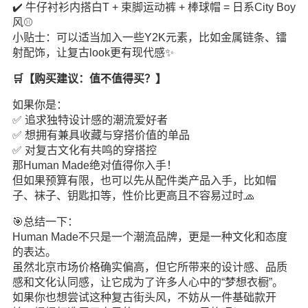
✔️ 牛仔衬衫内搭白T + 束脚运动裤 + 棒球帽 = 日系City Boy
风⚾️
小贴士：可以适当加入一些Y2K元素，比如金属链条、镭
射配饰，让复古look更有现代感✨
🛒【购买建议：值不值得买？】
如果你是：
✅ 追求独特设计感的潮流爱好者
✅ 想拥有兼具收藏与穿搭价值的单品
✅ 对复古文化有共鸣的穿搭控
那Human Made绝对值得你入手！
但如果预算有限，也可以先从配件类产品入手，比如帽
子、袜子、钥匙扣等，性价比更高且不容易过时🧢
🎯总结一下：
Human Made不只是一个潮流品牌，更是一种文化和态度
的表达。
虽然北京市场价格确实偏高，但它所带来的设计感、品质
感和文化认同感，让它成为了许多人心中的“梦想衣橱”。
如果你也想尝试这种复古街头风，不妨从一件基础款开