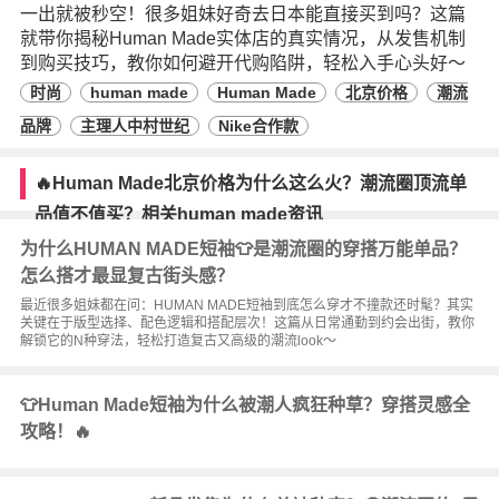
一出就被秒空！很多姐妹好奇去日本能直接买到吗？这篇
就带你揭秘Human Made实体店的真实情况，从发售机制
到购买技巧，教你如何避开代购陷阱，轻松入手心头好～
时尚
human made
Human Made
北京价格
潮流
品牌
主理人中村世纪
Nike合作款
🔥Human Made北京价格为什么这么火？潮流圈顶流单
品值不值买？相关human made资讯
为什么HUMAN MADE短袖👕是潮流圈的穿搭万能单品？
怎么搭才最显复古街头感？
最近很多姐妹都在问：HUMAN MADE短袖到底怎么穿才不撞款还时髦？其实
关键在于版型选择、配色逻辑和搭配层次！这篇从日常通勤到约会出街，教你
解锁它的N种穿法，轻松打造复古又高级的潮流look～
👕Human Made短袖为什么被潮人疯狂种草？穿搭灵感全
攻略！🔥