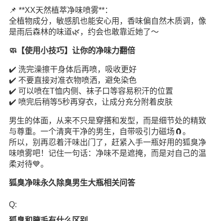
📌 **XX天然植萃净味喷雾**：
全植物成分，敏感肌也能安心用，香味偏自然木质调，像
是雨后森林的味道🌿，约会也敢靠近她了～
🧼【使用小技巧】让你的净味力翻倍
✔️ 洗完澡擦干身体后再喷，吸收更好
✔️ 不要直接对准衣物喷洒，避免染色
✔️ 可以喷在T恤内侧、袜子口等容易积汗的位置
✔️ 喷完后稍等5秒再穿衣，让成分充分附着皮肤
男生的体面，从来不只是
穿搭
和发型，而是细节处的精致
与尊重。一个清爽干净的男生，自带吸引力磁场🧲。
所以，别再忍着汗味出门了，赶紧入手一瓶好用的狐臭净
味喷雾吧！记住一句话：净味不是遮掩，而是对自己的温
柔对待💙。
狐臭净味永久除臭男生大瓶相关问答
Q:
狐臭和腋毛有什么区别