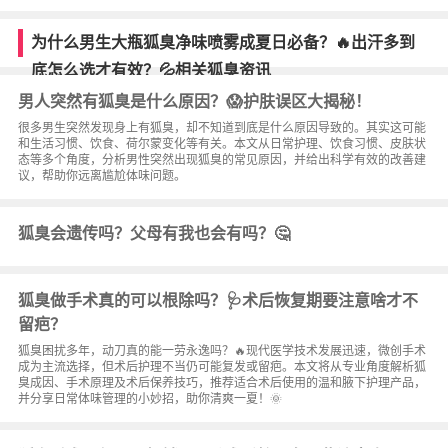
为什么男生大瓶狐臭净味喷雾成夏日必备？🔥出汗多到
底怎么选才有效？💦相关狐臭资讯
男人突然有狐臭是什么原因？😱护肤误区大揭秘！
很多男生突然发现身上有狐臭，却不知道到底是什么原因导致的。其实这可能
和生活习惯、饮食、荷尔蒙变化等有关。本文从日常护理、饮食习惯、皮肤状
态等多个角度，分析男性突然出现狐臭的常见原因，并给出科学有效的改善建
议，帮助你远离尴尬体味问题。
狐臭会遗传吗？父母有我也会有吗？🤔
狐臭做手术真的可以根除吗？🩺术后恢复期要注意啥才不
留疤？
狐臭困扰多年，动刀真的能一劳永逸吗？🔥现代医学技术发展迅速，微创手术
成为主流选择，但术后护理不当仍可能复发或留疤。本文将从专业角度解析狐
臭成因、手术原理及术后保养技巧，推荐适合术后使用的温和腋下护理产品，
并分享日常体味管理的小妙招，助你清爽一夏！🌞