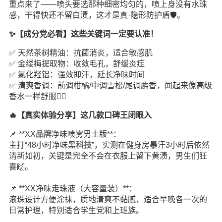
重点来了——喷头要选那种细密均匀的，喷上身没有水珠
感，干得快还不留白渍，这才是真·隐形防护盾🛡️。
✨【成分党必看】这些关键词一定要认准！
✅ 天然茶树精油：抗菌消炎，适合敏感肌
✅ 金缕梅提取物：收敛毛孔，舒缓炎症
✅ 氯化羟铝：强效抑汗，延长净味时间
✅ 清爽香调：前调柑橘/中调雪松/尾调麝香，闻起来像高级
香水一样舒服🧖‍♂️
🔥【真实体验分享】这几款口碑王闭眼入
📌 **XX
品牌
净味喷雾男士版**：
主打“48小时净味黑
科技
”，实测在健身房暴汗3小时后依然
清新如初，关键是完全不会在衣服上留下黄渍，男生们狂
喜🙌。
📌 **XX净味走珠液（大容量装）**：
滚珠设计方便涂抹，质地清爽不黏腻，适合早晚各一次的
日常护理，特别适合学生党和上班族。