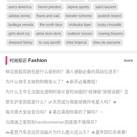
asics america
heron preston
alpina sports
saint laurent
adidas terrex
frank and oak
hender scheme
publish brand
bottega veneta
the north face
onitsuka tiger
lucky chouette
girls dont cry
aime leon dore
outdoor voices
rowing blazers
shepard fairey
le coq sportif
tribe tropical
bleu de paname
Fashion
时尚知识
more
🎒北极狐双肩包是什么级别的？潮人通勤必备的高段位选手！
为什么快手太妹狗狗眼妆火了？🔥新手必看教程！
为什么王中王法国全透明时装👗是时尚圈的“核弹级”穿搭话题？怎
么穿才不踩雷又高
原生护发到底是什么？🌿天然成分真能拯救炸毛星人吗？🔥
每天擦大宝会变白吗？🧴美白真相你真的了解吗？✨
🤔海澜之家剪标handsomeman到底值不值得买？
🚗麦昆汽车总动员动画片为什么能火这么久？🔥童年回忆杀来袭！