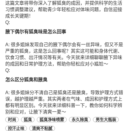
这篇文章将带你深入了解狐臭的成因，并提供科学的生活
习惯调整建议，帮助青少年轻松应对体味问题，自信迎接
成长关键期！
Q:
腋下偶尔有狐臭味是怎么回事
A: 很多姐妹发现自己的腋下偶尔会有一丝异味，但又不是
严重的狐臭，这是怎么回事呢？其实这可能和身体代谢、
饮食习惯、出汗情况等有关。今天就来详细聊聊腋下异味
的成因和日常护理方法，帮助你轻松应对小尴尬～
Q:
怎么区分狐臭和腋臭
A: 很多姐妹分不清自己是狐臭还是腋臭，导致护理方式错
误，越护理越严重。其实两者在气味、成因和护理方式上
都有明显区别。今天就来详细科普一下，教你如何科学辨
别和应对，让腋下清爽一夏～
时尚
狐臭
狐臭净味喷雾
永久除臭
男生大瓶装
控汗止味
清爽不粘腻