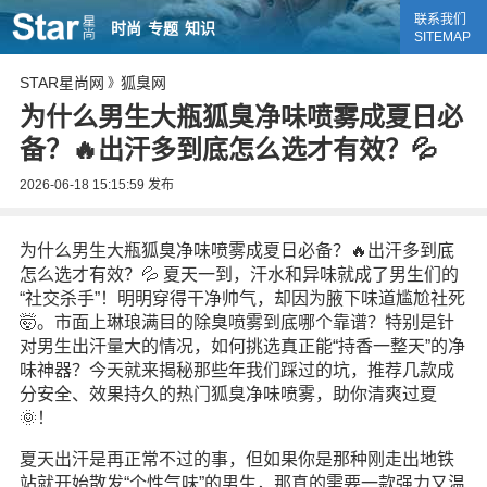
联系我们
时尚
专题
知识
SITEMAP
STAR星尚网
狐臭网
》
为什么男生大瓶狐臭净味喷雾成夏日必
备？🔥出汗多到底怎么选才有效？💦
2026-06-18 15:15:59
发布
为什么男生大瓶狐臭净味喷雾成夏日必备？🔥出汗多到底
怎么选才有效？💦 夏天一到，汗水和异味就成了男生们的
“社交杀手”！明明穿得干净帅气，却因为腋下味道尴尬社死
🤯。市面上琳琅满目的除臭喷雾到底哪个靠谱？特别是针
对男生出汗量大的情况，如何挑选真正能“持香一整天”的净
味神器？今天就来揭秘那些年我们踩过的坑，推荐几款成
分安全、效果持久的热门狐臭净味喷雾，助你清爽过夏
🌞！
夏天出汗是再正常不过的事，但如果你是那种刚走出地铁
站就开始散发“个性气味”的男生，那真的需要一款强力又温