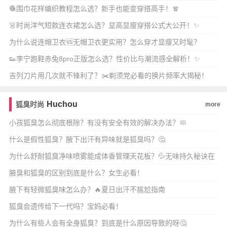
🧶围巾花样编织教程怎么选？新手也能变穿搭高手！🧣
👗时尚洋气短款连衣裙怎么选？显高显瘦穿搭公式大公开！✨
为什么说连帽卫衣🆚无帽卫衣更实用？怎么穿才显瘦又时髦？
👟李宁跑鞋赤兔8pro正版怎么选？性价比与潮流感全解析！✨
吉列刀片用几次就不锋利了？✂️剃须党必看的换片频率大揭秘！
Huchou
狐臭时尚
more
小孩狐臭怎么彻底根除？有没有安全有效的解决办法？🧼
什么是假性狐臭？腋下出汗有异味就是狐臭吗？🤔
为什么舒耐狐臭净味喷雾能成体香管理天花板？💦无味持久秘诀在
哪？✨
腋臭和狐臭的区别到底是什么？女生必看！
腋下有轻微狐臭味怎么办？🔥夏日出汗不尴尬指南
狐臭会遗传给下一代吗？宝妈必看！
为什么有些人会有全身狐臭？到底是什么原因导致的呀🤔