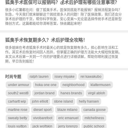
狐臭手术医保可以报销吗？💰术后护理有哪些注意事项？
很多小红薯都在问：做了狐臭手术，医保到底能不能报销？报销流程复杂吗？
别急，今天我们就来聊聊这个困扰很多人的问题！除了医保政策，我们还会分
享术后护理的干货，帮你科学恢复、安心变美～无论是选择传统手术还是新型
微创方式，这篇都能给你清晰答案，快收藏起来吧！
狐臭手术恢复期多久？术后护理全攻略！
很多姐妹在考虑狐臭手术时最关心的就是恢复期有多久，担心影响生活和工
作。其实术后恢复时间因人而异，但掌握正确的护理方法能大大缩短恢复期。
本文从术后第一天到一个月的护理要点进行详细讲解，帮助你顺利度过恢复
期，早日告别尴尬！
时尚专题
ralph lauren
issey miyake
rei kawakubo
under armour
hoka one one
neighborhood
klattermusen
south2 west8
jordan brand
hanes brands
virgil abloh
carhartt wip
john elliott
stone island
helly hansen
martine rose
diesel sport
blaze milano
canada goose
sweaty betty
vivobarefoot
eric emanuel
mitchellness
louis vuitton
jack wolfskin
jerry lorenzo
public school