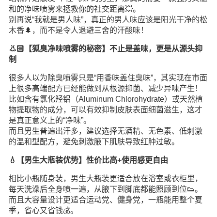
和的净味喷雾来拯救你的社交距离💥。
别再说“我就是男人味”，真正的男人味应该是阳光干净的松
木香🌲，而不是令人退避三舍的汗酸味！
👃🏻【狐臭净味喷雾的秘密】不止是盖味，更是从源头抑
制
很多人以为除臭喷雾只是“用香味盖住臭味”，其实现在市面
上很多高端配方已经能做到从根源抑菌、减少异味产生！
比如含有氯化羟铝（Aluminum Chlorohydrate）或天然植
物提取物的成分，可以有效抑制皮肤表面细菌滋生，这才
是真正意义上的“净味”。
而且男生普遍出汗多，建议选择无酒精、无色素、低刺激
的温和型配方，避免刺激腋下肌肤导致红肿过敏。
💧【男生大瓶装优势】性价比高+使用感更自由
相比小瓶随身装，男生大瓶装更适合放在浴室或衣柜里，
每天洗澡后全身喷一遍，从腋下到脚底都能照顾到位👟。
而且大容量设计更适合运动党、
健身
党，一瓶能用整个夏
季，省心又省钱💰。