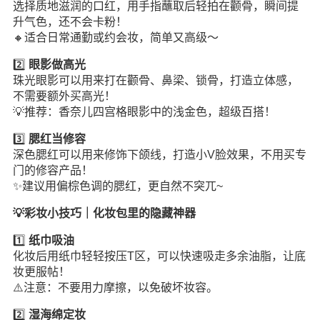
选择质地滋润的口红，用手指蘸取后轻拍在颧骨，瞬间提
升气色，还不会卡粉！
🔸适合日常通勤或约会妆，简单又高级～
2️⃣
眼影做高光
珠光眼影可以用来打在颧骨、鼻梁、锁骨，打造立体感，
不需要额外买高光！
💡推荐：香奈儿四宫格眼影中的浅金色，超级百搭！
3️⃣
腮红当修容
深色腮红可以用来修饰下颌线，打造小V脸效果，不用买专
门的修容产品！
✨建议用偏棕色调的腮红，更自然不突兀~
💡彩妆小技巧｜化妆包里的隐藏神器
1️⃣
纸巾吸油
化妆后用纸巾轻轻按压T区，可以快速吸走多余油脂，让底
妆更服帖！
⚠️注意：不要用力摩擦，以免破坏妆容。
2️⃣
湿海绵定妆