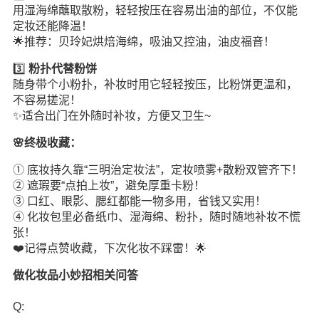
用湿海绵蘸取散粉，轻轻按压在容易出油的部位，不仅能
定妆还能降温！
🌟推荐：贝玲妃烘焙海绵，吸油又控油，油皮福音！
3️⃣
粉扑代替粉饼
随身带个小粉扑，补妆时用它轻轻按压，比粉饼更温和，
不容易搓泥！
✨适合出门在外随时补妆，方便又卫生~
🌸终极收藏：
① 底妆持久靠“三明治定妆法”，定妆喷雾+散粉双管齐下！
② 遮瑕要“点拍上妆”，避免厚重卡粉！
③ 口红、眼影、腮红都能一物多用，省钱又实用！
④ 化妆包里必备纸巾、湿海绵、粉扑，随时随地补妆不慌
张！
❤️记得点赞收藏，下次化妆不踩雷！🌟
做化妆品小妙招相关问答
Q: