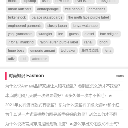
monki
topshop
asos
new look
river island
missguided
urban outfitters
anthropologie
free people
dr martens
birkenstock
palace skateboards
the north face purple label
engineered garments
stussy japan
junya watanabe
yohji yamamoto
wrangler
lee
guess
diesel
true religion
7 for all mankind
ralph lauren purple label
canali
brioni
hugo boss
emporio armani
ted baker
藤原浩支线
feria
adlv
o!oi
adererror
Fashion
时尚知识
more
为什么说Armani品牌家族让人眼花缭乱？🧐到底怎么选才不踩雷？
冰点脱毛隔几天脱一次效果最好？❄️多久做一次才不长毛？🔥
2021年女裤流行款式有哪些？👗为什么这些裤子能火遍ins和小红
书？
为什么说一片式童裤裁剪图是新手妈妈的救星？👶怎么剪才不翻
车？
为什么说故宫风穿搭是国潮新顶流？🔥怎么穿出文化感又不土气？