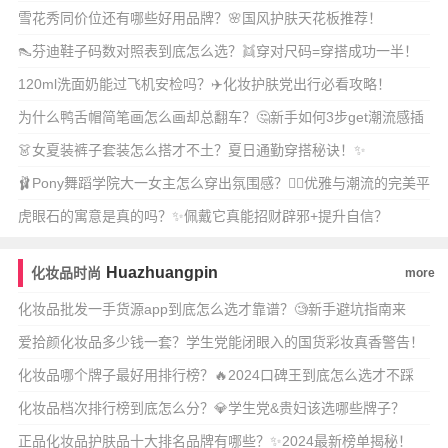
雪花秀同价位还有哪些好用品牌？🌸国风护肤天花板推荐！
👠芬迪鞋子码数对照表到底怎么选？👯穿对尺码=穿搭成功一半！
120ml洗面奶能过飞机安检吗？✈️化妆护肤党出行必看攻略！
为什么鸭舌帽简笔画怎么画却总翻车？🤔新手如何3步get潮流感插
画风？
👗女夏装裤子套装怎么搭才不土？夏日通勤穿搭秘诀！✨
🩰Pony舞蹈学院大一女主怎么穿出氛围感？👯‍♀️优雅与潮流的完美平
衡！
虎眼石的寓意是真的吗？✨佩戴它真能招财辟邪+提升自信？
Huazhuangpin
化妆品时尚
more
化妆品批发一手货源app到底怎么选才靠谱？🧐新手避坑指南来
了！🔥
爱拾颜化妆品多少钱一套？学生党能闭眼入的国货彩妆真香警告！
💄
化妆品哪个牌子最好用排行榜？🔥2024口碑王到底怎么选才不踩
雷？
化妆品档次排行榜到底怎么分？💎学生党&贵妇该选哪些牌子？
正品化妆品护肤品十大排名品牌有哪些？✨2024最新榜单揭秘！