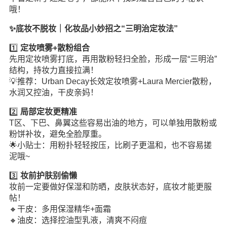
哦！
✨底妆不脱妆｜化妆品小妙招之“三明治定妆法”
1️⃣
定妆喷雾+散粉组合
先用定妆喷雾打底，再用散粉轻扫全脸，形成一层“三明治”
结构，持妆力直接拉满！
💡推荐：Urban Decay长效定妆喷雾+Laura Mercier散粉，
水润又控油，干皮亲妈！
2️⃣
局部定妆更精准
T区、下巴、鼻翼这些容易出油的地方，可以单独用散粉或
粉饼补妆，避免全脸厚重。
🌟小贴士：用粉扑轻轻按压，比刷子更温和，也不容易搓
泥哦~
3️⃣
妆前护肤别偷懒
妆前一定要做好保湿和防晒，皮肤状态好，底妆才能更服
帖！
🔸干皮：多用保湿精华+面霜
🔸油皮：选择控油型乳液，清爽不闷痘