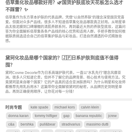
佰草集化妆品哪款好用？🌿国货护肤底妆天花板怎么选才
不踩雷？✨
佰草集作为东方草本护肤的代表品牌，凭借“以自然养肤”的理念深受国货党喜
爱。但面对众多产品线，很多人不知道佰草集化妆品哪款真正好用。从明星单
品太极泥膜到口碑爆棚的清肌养颜系列，再到最近大热的养肤型底妆，这篇问
答为你全面解析佰草集各条产品线的核心优势和适用人群，手把手教你如何根
据肤质挑选适合自己的佰草集护肤品与彩妆品，打造自然通透的中式精致妆
感。
黛珂化妆品是哪个国家的？🇯🇵日系护肤到底值不值得
囤？
黛珂Cosme Decorte作为日系高端护肤代表，一直以“水乳先行”理念风靡亚
洲。很多人只知道它贵，但并不了解它的品牌背景、核心技术与使用方法。究
竟黛珂是来自哪个国家？它的产品真的适合亚洲肤质吗？为什么明星和化妆师
都推荐先用乳后用水？这篇带你全面解锁黛珂的秘密，从品牌历史到明星单
品，再到正确使用顺序，让你花对每一分钱！
时尚专题
kate spade
michael kors
calvin klein
donna karan
tommy hilfiger
gap
banana republic
jcrew
c&a
bershka
pull&bear
stradivarius
massimo dutti