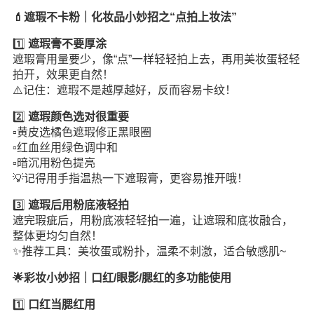
💄遮瑕不卡粉｜化妆品小妙招之“点拍上妆法”
1️⃣
遮瑕膏不要厚涂
遮瑕膏用量要少，像“点”一样轻轻拍上去，再用美妆蛋轻轻
拍开，效果更自然！
⚠️记住：遮瑕不是越厚越好，反而容易卡纹！
2️⃣
遮瑕颜色选对很重要
▫️黄皮选橘色遮瑕修正黑眼圈
▫️红血丝用绿色调中和
▫️暗沉用粉色提亮
💡记得用手指温热一下遮瑕膏，更容易推开哦！
3️⃣
遮瑕后用粉底液轻拍
遮完瑕疵后，用粉底液轻轻拍一遍，让遮瑕和底妆融合，
整体更均匀自然！
✨推荐工具：美妆蛋或粉扑，温柔不刺激，适合敏感肌~
🌟彩妆小妙招｜口红/眼影/腮红的多功能使用
1️⃣
口红当腮红用