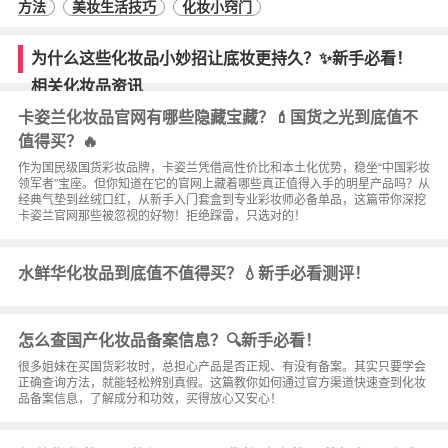
方法
美妆生活技巧
化妆小窍门
为什么这些化妆品小妙招让底妆更持久？✨新手必看！
相关化妆品资讯
卡姿兰化妆品官网有哪些隐藏宝藏？💄国货之光到底值不
值得买？🔥
作为国民级国货彩妆品牌，卡姿兰凭借高性价比和本土化优势，稳坐“中国彩妆
领军者”宝座。但你知道在它的官网上藏着哪些真正值得入手的明星产品吗？从
经典气垫到丝绒口红，从新手入门套盒到专业彩妆师必备单品，这篇带你深挖
卡姿兰官网那些被忽视的好物！拒绝踩雷，只选对的！
水鲜华化妆品到底值不值得买？💧新手必看测评！
怎么查国产化妆品备案信息？🔍新手必看！
很多姐妹在买国货彩妆时，总担心产品是否正规、有没有备案。其实只要学会
正确查询方法，就能轻松辨别真假。这篇教你如何通过官方渠道快速查到化妆
品备案信息，了解成分和功效，买得放心又安心！