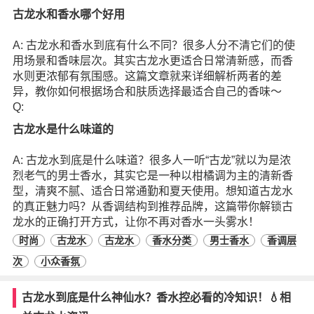
古龙水和香水哪个好用
A: 古龙水和香水到底有什么不同？很多人分不清它们的使
用场景和香味层次。其实古龙水更适合日常清新感，而香
水则更浓郁有氛围感。这篇文章就来详细解析两者的差
异，教你如何根据场合和肤质选择最适合自己的香味～
Q:
古龙水是什么味道的
A: 古龙水到底是什么味道？很多人一听“古龙”就以为是浓
烈老气的男士香水，其实它是一种以柑橘调为主的清新香
型，清爽不腻、适合日常通勤和夏天使用。想知道古龙水
的真正魅力吗？从香调结构到推荐品牌，这篇带你解锁古
龙水的正确打开方式，让你不再对香水一头雾水！
时尚
古龙水
古龙水
香水分类
男士香水
香调层
次
小众香氛
古龙水到底是什么神仙水？香水控必看的冷知识！💧相