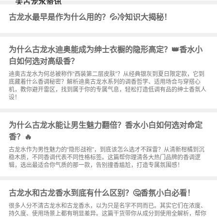
关古龙水资讯
古龙水最早是作为什么用的？💦冷知识大揭秘！
为什么古龙水迪奥能成为绅士衣橱的隐形高定？👑香水小
白如何选对高级香？
迪奥古龙水为何总被称作“西装第二层皮肤”？从经典银灰到夏日限定款，它到
底藏着什么香调秘密？解析迪奥古龙水系列的调香哲学、适用场合与穿搭心
机，教你避开雷区，找到属于你的专属气息，轻松打造低调有品的绅士香氛人
设！
为什么古龙水能让男生魅力翻倍？香水小白如何选对命定
香？🔥
古龙水作为男性魅力的“隐形战袍”，到底该怎么选才不踩雷？从清新柑橘到沉
稳木质，不同香调代表不同性格标签。这篇帮你理清各大热门品牌的香调逻
辑，选出最适合你气质的那一款，告别撞香尴尬，打造专属氛围感！
古龙水和古龙香水到底有什么区别？🤔香氛小白必看！
很多人分不清古龙水和古龙香水，以为只是名字不同而已。其实它们在浓度、
持久度、使用场景上都有明显差异。这篇干货带你从成分到使用全解析，帮你