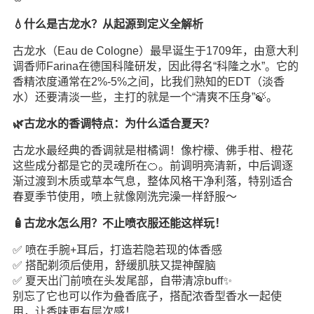
💧什么是古龙水？从起源到定义全解析
古龙水（Eau de Cologne）最早诞生于1709年，由意大利
调香师Farina在德国科隆研发，因此得名“科隆之水”。它的
香精浓度通常在2%-5%之间，比我们熟知的EDT（淡香
水）还要清淡一些，主打的就是一个“清爽不压身”🍃。
🌿古龙水的香调特点：为什么适合夏天？
古龙水最经典的香调就是柑橘调！像柠檬、佛手柑、橙花
这些成分都是它的灵魂所在🍊。前调明亮清新，中后调逐
渐过渡到木质或草本气息，整体风格干净利落，特别适合
春夏季节使用，喷上就像刚洗完澡一样舒服～
🧴古龙水怎么用？不止喷衣服还能这样玩！
✅ 喷在手腕+耳后，打造若隐若现的体香感
✅ 搭配剃须后使用，舒缓肌肤又提神醒脑
✅ 夏天出门前喷在头发尾部，自带清凉buff✨
别忘了它也可以作为叠香底子，搭配浓香型香水一起使
用，让香味更有层次感！