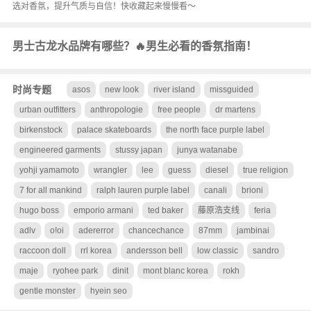
选对香氛，提升气质与自信！快收藏起来慢慢看～
男士古龙水品牌有哪些？🔥男生必看的香氛指南！
时尚专题
asos
new look
river island
missguided
urban outfitters
anthropologie
free people
dr martens
birkenstock
palace skateboards
the north face purple label
engineered garments
stussy japan
junya watanabe
yohji yamamoto
wrangler
lee
guess
diesel
true religion
7 for all mankind
ralph lauren purple label
canali
brioni
hugo boss
emporio armani
ted baker
藤原浩支线
feria
adlv
o!oi
adererror
chancechance
87mm
jambinai
raccoon doll
rrl korea
andersson bell
low classic
sandro
maje
ryohee park
dinit
mont blanc korea
rokh
gentle monster
hyein seo