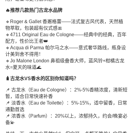
🔥推荐几款热门古龙水品牌
🔹Roger & Gallet 香邂格蕾——法式复古风代表，天然植
物萃取，包装超有仪式感🎀
🔹4711 Original Eau de Cologne——经典中的经典，百年
配方，性价比王者👑
🔹Acqua di Parma 帕尔马之水——意式奢华路线，瓶身设
计美到舍不得用！
🔹Jo Malone London 鼻祖级叠香大师，蓝风铃+柑橘古龙
水=夏天的味道🌊
🧳古龙水VS香水的区别你知道吗？
📌 古龙水（Eau de Cologne）：2%-5%香精浓度，清新短
暂，适合日常快速补香
📌 淡香水（Eau de Toilette）：5%-15%，适中留香，日常
通勤首选
📌 浓香水（Parfum）：20%以上，浓郁持久，约会/晚宴必
备💫