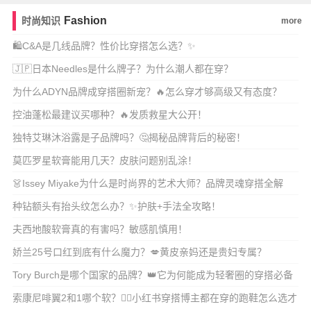
Fashion
时尚知识
more
🛍️C&A是几线品牌？性价比穿搭怎么选？✨
🇯🇵日本Needles是什么牌子？为什么潮人都在穿？
为什么ADYN品牌成穿搭圈新宠？🔥怎么穿才够高级又有态度？
控油蓬松最建议买哪种？🔥发质救星大公开！
独特艾琳沐浴露是子品牌吗？🤔揭秘品牌背后的秘密！
莫匹罗星软膏能用几天？皮肤问题别乱涂！
👗Issey Miyake为什么是时尚界的艺术大师？品牌灵魂穿搭全解
析！🎨
种钻额头有抬头纹怎么办？✨护肤+手法全攻略！
夫西地酸软膏真的有害吗？敏感肌慎用！
娇兰25号口红到底有什么魔力？💋黄皮亲妈还是贵妇专属？
Tory Burch是哪个国家的品牌？👑它为何能成为轻奢圈的穿搭必备
单品？
索康尼啡翼2和1哪个软？🏃‍♀️小红书穿搭博主都在穿的跑鞋怎么选才