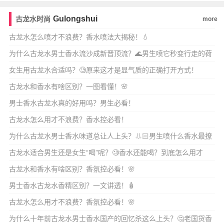
舒服又时尚
Gulongshui
古龙水时尚
more
古龙水怎么喷才不浪费？香水喷法大揭秘！💧
为什么古龙水男士香水流沙成新晋顶流？🌊男生喷它秒变行走的荷
尔蒙？🔥
女生用古龙水合适吗？🧐原来这才是显气质的正确打开方式！
古龙水和香水有啥区别？一图看懂！🌸
男士香水古龙水真的好用吗？男生必看！
古龙水怎么用才不浪费？香水控必看！
为什么古龙水男士香水味道总让人上头？👃🏻男生喷什么香水最撩
人？
古龙水适合男生还是女生“喝”呢？🧐香水还能喝？到底怎么用才
对？
古龙水和香水有啥区别？香氛控必看！🌸
男士香水古龙水香精区别？一文讲透！🧴
古龙水怎么用才不浪费？香氛控必看！🌸
为什么十年前古龙水男士香水国产的回忆杀这么上头？🤔老国货香