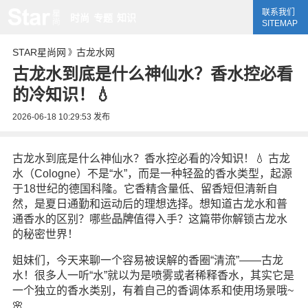
联系我们
时尚
专题
知识
SITEMAP
STAR星尚网
古龙水网
》
古龙水到底是什么神仙水？香水控必看
的冷知识！💧
2026-06-18 10:29:53
发布
古龙水到底是什么神仙水？香水控必看的冷
知识
！💧 古龙
水（Cologne）不是“水”，而是一种轻盈的香水类型，起源
于18世纪的德国科隆。它香精含量低、留香短但清新自
然，是夏日通勤和运动后的理想选择。想知道古龙水和普
通香水的区别？哪些
品牌
值得入手？这篇带你解锁古龙水
的秘密世界！
姐妹们，今天来聊一个容易被误解的香圈“清流”——古龙
水！很多人一听“水”就以为是喷雾或者稀释香水，其实它是
一个独立的香水类别，有着自己的香调体系和使用场景哦~
🌸