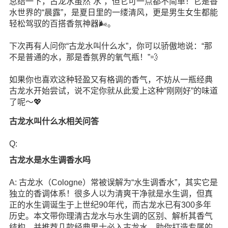
总结一下，古龙水虽然“水”，但它可一点都不简单！它是香
水世界的“晨露”，是夏日里的一缕清风，更是男生女生都能
轻松驾驭的百搭香氛神器🌬️。
下次再有人问你“古龙水叫什么水”，你可以骄傲地说：“那
不是普通的水，那是香氛界的氧气瓶！”💨
如果你也喜欢这种轻盈又有格调的香气，不妨从一瓶经典
古龙水开始尝试，说不定你就从此爱上这种“刚刚好”的味道
了呢～💖
古龙水叫什么水相关问答
Q:
古龙水是水生调香水吗
A: 古龙水（Cologne）常被误解为“水生调香水”，其实它是
独立的香调体系！很多人以为清爽干净就是水生调，但真
正的水生调诞生于上世纪90年代，而古龙水已有300多年
历史。本文带你理清古龙水与水生调的区别、解析其香气
结构，并推荐几款经典男士必入古龙水，助你打造专属的