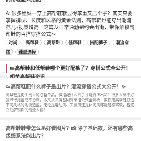
A: 很多姐妹一穿上高帮鞋就显得笨重又压个子？其实只要
掌握裤型、长度和风格的黄金法则，高帮鞋也能穿出潮流
范儿+视觉增高！这篇从日常通勤到约会出街，带你解锁高
帮鞋的百搭穿搭公式～
时尚
高帮鞋
高帮鞋
低帮鞋
搭配裤子
潮流穿
搭
鞋型选择
👟高帮鞋和低帮鞋哪个更好配裤子？穿搭公式全公开！
相关高帮鞋资讯
👟高帮鞋配什么裤子最出片？潮流穿搭公式大公开！✨
高帮鞋是街头潮人的必备单品，但搭配什么裤子才能真正出彩？很多人穿不好
就显得拖沓或不协调。本文从品牌基因到穿搭公式全解析，教你用高帮鞋打造
不同风格的潮流造型，无论是运动风、工装风还是休闲风都能轻松驾驭，看完
立刻解锁你的潮流人设！
高帮鞋鞋带怎么系好看图片？📸 除了基础款，还有哪些高
级感系法能出片？