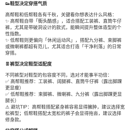
👟鞋型决定穿搭气质
高帮鞋和低帮鞋各有千秋，关键看你想表达什么风格：
✨ 高帮鞋自带「
街头
酷感」，适合搭配工装裤、直筒牛仔
裤，尤其是带破洞设计的款式，能瞬间提升整体造型的个
性指数。
✨ 低帮鞋则更偏向「休闲运动风」，搭配九分裤、束脚裤
或微喇裤都超有范儿，尤其适合打造「干净利落」的日常
穿搭。
👖裤型决定鞋型适配度
不同裤型对鞋型的包容度不同，选对才能事半功倍：
✅ 高帮鞋推荐：工装裤、阔腿裤、直筒牛仔裤（露出脚踝
更显瘦）
✅ 低帮鞋推荐：束脚裤、微喇裤、九分裤（露出脚踝更显
腿长）
⚠️ 避坑TIP：高帮鞋搭配紧身裤容易显得臃肿，建议选择宽
松裤型；低帮鞋搭配太宽松的裤子会显得拖沓，建议选择
修身款。