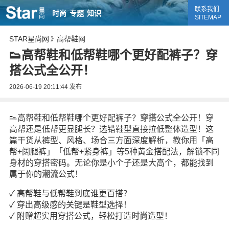
联系我们
时尚
专题
知识
SITEMAP
STAR星尚网
高帮鞋网
》
👟高帮鞋和低帮鞋哪个更好配裤子？穿
搭公式全公开！
2026-06-19 20:11:44
发布
👟高帮鞋和低帮鞋哪个更好配裤子？
穿搭
公式全公开！穿
高帮还是低帮更显腿长？选错鞋型直接拉低整体造型！这
篇干货从裤型、风格、场合三方面深度解析，教你用「高
帮+阔腿裤」「低帮+紧身裤」等5种黄金搭配法，解锁不同
身材的穿搭密码。无论你是小个子还是大高个，都能找到
属于你的
潮流
公式！
✓ 高帮鞋与低帮鞋到底谁更百搭？
✓ 穿出高级感的关键是鞋型选择！
✓ 附赠超实用穿搭公式，轻松打造
时尚
造型！