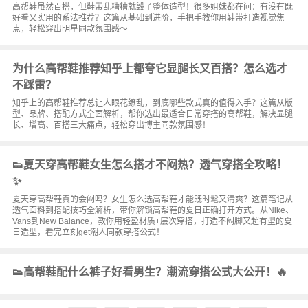
高帮鞋虽然百搭，但鞋带乱糟糟就毁了整体造型！很多姐妹都在问：有没有既
好看又实用的系法推荐？这篇从基础到进阶，手把手教你用鞋带打造视觉焦
点，轻松穿出明星同款氛围感～
为什么高帮鞋推荐知乎上都夸它显腿长又百搭？怎么选才
不踩雷？
知乎上的高帮鞋推荐总让人眼花缭乱，到底哪些款式真的值得入手？这篇从版
型、品牌、搭配方式全面解析，帮你选出最适合日常穿搭的高帮鞋，解决显腿
长、增高、百搭三大痛点，轻松穿出博主同款氛围感！
👟夏天穿高帮鞋女生怎么搭才不闷热？透气穿搭全攻略！
✨
夏天穿高帮鞋真的会闷吗？女生怎么选高帮鞋才能既时髦又清爽？这篇笔记从
透气面料到搭配技巧全解析，带你解锁高帮鞋的夏日正确打开方式。从Nike、
Vans到New Balance，教你用轻盈材质+层次穿搭，打造不闷脚又超有型的夏
日造型，看完立刻get潮人同款穿搭公式！
👟高帮鞋配什么裤子好看男生？潮流穿搭公式大公开！🔥