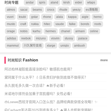
时尚专题
andar
spris
aland
kirsh
eider
wtaps
atmos
sacai
beams
crocs
rhude
yeezy
es滑板鞋
vuori
ksubi
gstar
rhone
alala
kappa
aigle
herno
musto
craft
rukka
hitec
vaude
falke
bonds
roots
orage
nobis
karhu
hermes
chanel
armani
celine
adidas
reebok
mizuno
visvim
stussy
palace
mammut
川久保玲支线
xlarge
uniqlo
ambush
Fashion
时尚知识
more
阿达柏林凝胶能直接涂脸吗？敏感肌也能用？
黛珂属于什么水平？💧日系贵妇护肤到底值不值得买？
永久脱毛多久做一次合适？🔥新手必看！
米诺地尔搽剂会加重子宫肌瘤吗？女性必看！
👜Loewe西班牙官网入口怎么找？品牌经典款穿搭全攻略！✨
🧥Carhartt圣达菲2025到底有多火？🔥潮人衣柜新宠揭秘！