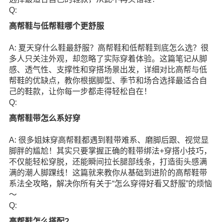
Q:
高帮鞋与低帮鞋哪个更舒服
A: 夏天穿什么鞋最舒服？高帮鞋和低帮鞋到底怎么选？很
多人只关注外观，却忽略了实际穿着体验。这篇笔记从脚
感、透气性、支撑性和穿搭场景出发，详细对比高帮与低
帮鞋的优缺点，教你根据脚型、季节和场合选择最适合自
己的鞋款，让你每一步都走得轻松自在！
Q:
高帮鞋带怎么系好穿
A: 很多姐妹穿高帮鞋都遇到鞋带难系、磨脚后跟、视觉显
脚胖的尴尬！其实只要掌握正确的鞋带绑法+穿搭小技巧，
不仅能轻松穿脱，还能瞬间拉长腿部线条，打造街头感满
满的潮人脚踝线！这篇就来教你从基础到进阶的高帮鞋带
系法全攻略，解决你所有关于“怎么穿得好看又舒服”的烦恼
～
Q:
高帮鞋怎么搭配?