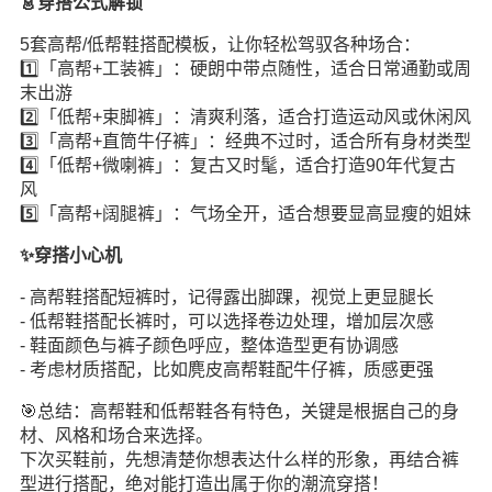
👗穿搭公式解锁
5套高帮/低帮鞋搭配模板，让你轻松驾驭各种场合：
1️⃣「高帮+工装裤」：硬朗中带点随性，适合日常通勤或周
末出游
2️⃣「低帮+束脚裤」：清爽利落，适合打造运动风或休闲风
3️⃣「高帮+直筒牛仔裤」：经典不过时，适合所有身材类型
4️⃣「低帮+微喇裤」：复古又时髦，适合打造90年代复古
风
5️⃣「高帮+阔腿裤」：气场全开，适合想要显高显瘦的姐妹
✨穿搭小心机
- 高帮鞋搭配短裤时，记得露出脚踝，视觉上更显腿长
- 低帮鞋搭配长裤时，可以选择卷边处理，增加层次感
- 鞋面颜色与裤子颜色呼应，整体造型更有协调感
- 考虑材质搭配，比如麂皮高帮鞋配牛仔裤，质感更强
🎯总结：高帮鞋和低帮鞋各有特色，关键是根据自己的身
材、风格和场合来选择。
下次买鞋前，先想清楚你想表达什么样的形象，再结合裤
型进行搭配，绝对能打造出属于你的潮流穿搭！