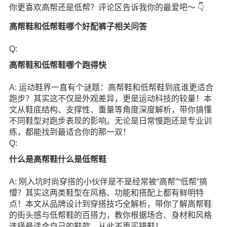
你更喜欢高帮还是低帮？评论区告诉我你的最爱吧～ 👇
高帮鞋和低帮鞋哪个好配裤子相关问答
Q:
高帮鞋和低帮鞋哪个跑得快
A: 运动鞋界一直有个谜题：高帮鞋和低帮鞋到底谁更适合
跑步？其实这不仅是外观差异，更是运动科技的较量！本
文从鞋底结构、支撑性、重量等角度深度解析，带你搞懂
不同鞋型对跑步表现的影响。无论是日常慢跑还是专业训
练，都能找到最适合你的那一双！
Q:
什么是高帮鞋什么是低帮鞋
A: 刚入坑时尚穿搭的小伙伴是不是经常被“高帮”“低帮”搞
懵？其实这两类鞋型在风格、功能和搭配上都有鲜明特
点！本文从品牌设计到穿搭技巧全解析，带你了解高帮鞋
的街头感与低帮鞋的百搭力，教你根据场合、身材和风格
选择最适合自己的鞋款，从此不再买错鞋！