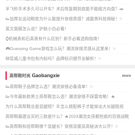
半飞秒手术多久可以开车？术后恢复期到底能不能碰方向盘？🚗
👟加厚女运动鞋垫为什么能提升穿搭质感？减震黑科技揭秘！✨
英文面膜怎么说？护肤小白必看！
⌚机械表和石英表有什么区别？新手必看选购指南！
🎮Guessing Game游戏怎么玩？潮流穿搭灵感从这里来！✨
🎒匡威儿童书包有内标吗？品牌标识细节全解析！✨
Gaobangxie
高帮鞋时尚
more
👟高帮鞋子品牌怎么选？潮流穿搭必备清单！✨
👟今年最新款男士高帮鞋怎么选？潮流穿搭不踩雷攻略！🔥
为什么高帮鞋总是显腿短？👖怎么搭配裤子才能穿出大长腿既视
感？
高帮鞋最建议买的三款是什么？🔥2024潮流女孩都抢疯的百搭战靴
有哪些？
👟高帮鞋和低帮鞋哪个显腿长？穿搭显瘦显高秘诀大公开！✨