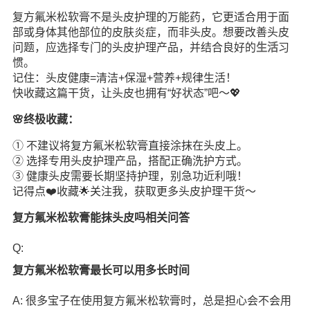
复方氟米松软膏不是头皮护理的万能药，它更适合用于面
部或身体其他部位的皮肤炎症，而非头皮。想要改善头皮
问题，应选择专门的头皮护理产品，并结合良好的
生活
习
惯。
记住：头皮健康=清洁+保湿+营养+规律生活！
快收藏这篇干货，让头皮也拥有“好状态”吧～💖
🌸终极收藏：
① 不建议将复方氟米松软膏直接涂抹在头皮上。
② 选择专用头皮护理产品，搭配正确洗护方式。
③ 健康头皮需要长期坚持护理，别急功近利哦！
记得点❤️收藏🌟关注我，获取更多头皮护理干货～
复方氟米松软膏能抹头皮吗相关问答
Q:
复方氟米松软膏最长可以用多长时间
A: 很多宝子在使用复方氟米松软膏时，总是担心会不会用