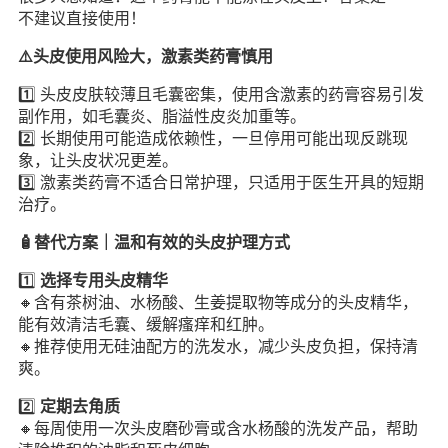
不建议直接使用！
⚠️头皮使用风险大，激素类药膏慎用
1️⃣ 头皮皮肤较薄且毛囊密集，使用含激素的药膏容易引发
副作用，如毛囊炎、脂溢性皮炎加重等。
2️⃣ 长期使用可能造成依赖性，一旦停用可能出现反跳现
象，让头皮状况更差。
3️⃣ 激素类药膏不适合日常护理，只适用于医生开具的短期
治疗。
🧴替代方案｜温和有效的头皮护理方式
1️⃣
选择专用头皮精华
🔸含有茶树油、水杨酸、生姜提取物等成分的头皮精华，
能有效清洁毛囊、缓解瘙痒和红肿。
🔸推荐使用无硅油配方的洗发水，减少头皮负担，保持清
爽。
2️⃣
定期去角质
🔸每周使用一次头皮磨砂膏或含水杨酸的洗发产品，帮助