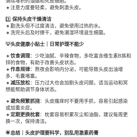
清除堆积的油脂和死皮细胞。
🔸注意力度要轻柔，避免刺激头皮。
3️⃣
保持头皮干燥清洁
🔸勤洗头但不过度清洁，避免使用过热的水。
🔸洗完头后及时擦干，避免潮湿环境滋生细菌。
💡头皮健康小贴士｜日常护理不能少
🔸
饮食调理
：少吃油腻、辛辣食物，多吃富含维生素B族和
锌的食物，有助于改善头皮状态。
🔸
作息规律
：熬夜会影响内分泌，可能导致头皮出油增
多、毛囊堵塞。
🔸
减压放松
：压力过大也会加剧头皮问题，适当运动和冥
想能帮助调节身体状态。
🔸
避免频繁抓挠
：头皮瘙痒时不要用手抓，容易引起感染
或加重炎症。
🔸
定期更换枕套
：枕套容易积累灰尘和油脂，建议每周更
换一次，保持清洁。
🌟总结｜头皮护理要科学，别乱用激素药膏