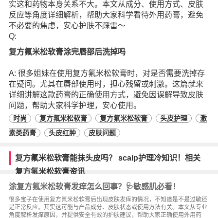
实这和药物本身关系不大。本文从成分、使用方式、皮肤
反应等角度详细解析，帮助大家科学看待外用药膏，避免
不必要的焦虑，安心护肤不踩雷～
Q:
复方氟米松软膏涂完唇部后洗掉吗
A: 很多姐妹在使用复方氟米松软膏时，对是否需要洗掉存
在疑问。尤其在唇部使用时，担心残留或刺激。这篇就来
详细讲解这款药膏的正确使用方式，避免因误解导致皮肤
问题，帮助大家科学护理，安心使用。
时尚
复方氟米松软膏
复方氟米松软膏
头皮护理
激
素类药膏
头皮红肿
皮肤问题
复方氟米松软膏能抹头皮吗？ scalp护理冷知识！相关
复方氟米松软膏资讯
涂复方氟米松软膏发痒怎么回事？🩺敏感肌必看！
很多宝子在使用复方氟米松软膏后出现皮肤发痒的情况，不知道是不是过敏还
是正常反应。其实这可能与产品成分、皮肤状态或使用方法有关。本文从专业
角度解析发痒原因，并提供安全有效的护肤建议，帮助大家正确使用外用药