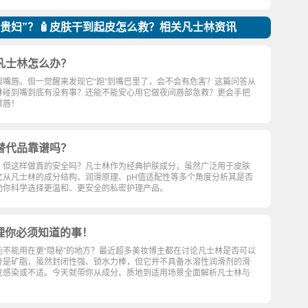
贵妇”？🧴皮肤干到起皮怎么救？相关凡士林资讯
凡士林怎么办？
嘴唇。但一觉醒来发现它“跑”到嘴巴里了，会不会有危害？这篇问答从
林碰到嘴到底有没有事？还能不能安心用它做夜间唇部急救？更会手把
嘟唇！
替代品靠谱吗？
，但这样做真的安全吗？凡士林作为经典护肤成分，虽然广泛用于皮肤
文从凡士林的成分结构、润滑原理、pH值适配性等多个角度分析其是否
助你科学选择更温和、更安全的私密护理产品。
理你必须知道的事！
不能用在更“隐秘”的地方？最近超多美妆博主都在讨论凡士林是否可以
分是矿脂，虽然封闭性强、锁水力棒，但它并不具备水溶性润滑剂的滑
发感染或不适。今天就带你从成分、质地到适用场景全面解析凡士林与
！