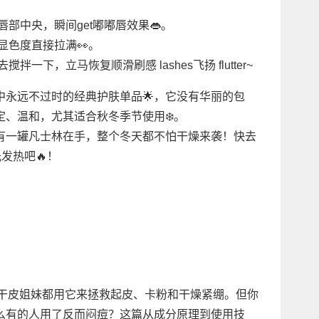
！
唇部中央，瞬间get嘟嘟唇效果👄。
显色度直接拉满👀。
一下，立马恢复顺滑刷感 lashes飞扬 flutter~
中永远不过时的经典护肤单品🌟，它没有华丽的包
、温和，尤其适合秋冬季节使用❄️。
有一罐凡士林在手，整个冬天都不怕干燥来袭！快去
发热吧🔥！
不少干皮姐妹都用它来拯救起皮、卡粉和干燥紧绷。但你
么有的人用了反而闷痘？这篇从成分原理到使用技