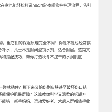
你在家也能轻松打造“高定级”夜间修护护理流程，告别
好物，但它们的保湿原理完全不同！你是不是也经常搞
合补水；凡士林是封闭型锁水剂，适合封层。这篇文
质和搭配技巧，帮你打造秋冬不拔干的水润肌底！
果一碰就粘住？撕下来又怕伤到皮肤甚至破坏伤口结
还能保护肌肤屏障？这篇教你科学又温柔的拆卸方
不能错！新手妈妈、运动爱好者、术后人群都值得收