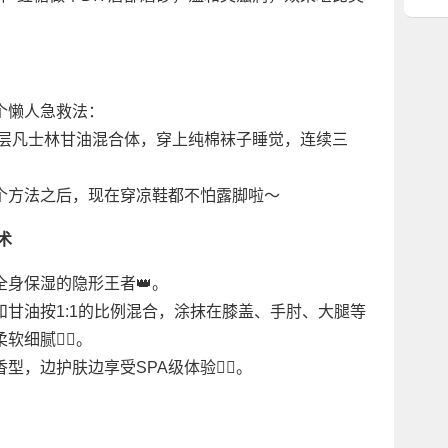
么D
个懒人急救法：
上一层凡士林甘油混合体，穿上纯棉袜子睡觉，连续三
个方法之后，现在穿凉鞋都不怕露脚啦～
术
身保湿的隐形王者👑。
甘油按1:1的比例混合，涂抹在膝盖、手肘、大腿等
腻🧖‍♀️。
边护肤边享受SPA级体验💆‍♀️。