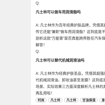
Q:
凡士林可以做车用润滑脂吗
A: 凡士林作为百年经典护肤品牌，凭借
传它还能“兼职”做车用润滑脂？这到底是
剖析这款“万能膏”是否真能跨界胜任汽车
解答！
Q:
凡士林可以替代机械润滑油吗
A: 凡士林作为经典护肤圣品，凭借其超
代机械润滑油、卸妆油甚至发膜？这到底
场景、实际效果三方面深度解析凡士林的
再乱用啦！
时尚
凡士林
凡士林
甘油保湿
身