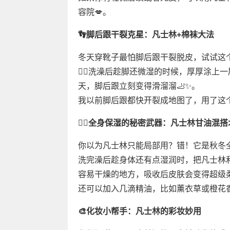
容院💋。
👣脚后跟干裂克星：凡士林+棉袜大法
冬天穿靴子最怕脚后跟干裂脱皮，试试这
👉🏻洗澡后趁脚还微湿的时候，厚厚涂
天，脚后跟立刻变得滑溜溜🦶✨。
我以前脚后跟都快开裂成地图了，用了这
🧖‍♀️全身保湿的秘密武器：凡士林甘油混搭
你以为凡士林只能局部用？错！它是秋冬全
洗完澡后趁身体还有点湿润时，把凡士林和
容易干燥的地方，吸收后皮肤会变得超级柔软细
还可以加入几滴精油，比如薰衣草或橙花香型，
🎨化妆小帮手：凡士林的彩妆妙用