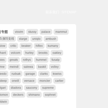
联系我们
SITEMAP
尚专题
visvim
stussy
palace
mammut
久保玲支线
xlarge
uniqlo
ambush
slow
critic
beaker
hiflex
kumany
hant
volcom
hurley
brooks
oakley
nies
greats
rothys
hummel
fusalp
vine
meindl
salewa
baskit
volley
eedo
rudsak
garage
clarks
kswiss
deep
oneill
versace
moncler
cartier
lgari
diadora
saucony
supreme
lomon
deckers
shimano
sophnet
ldwin