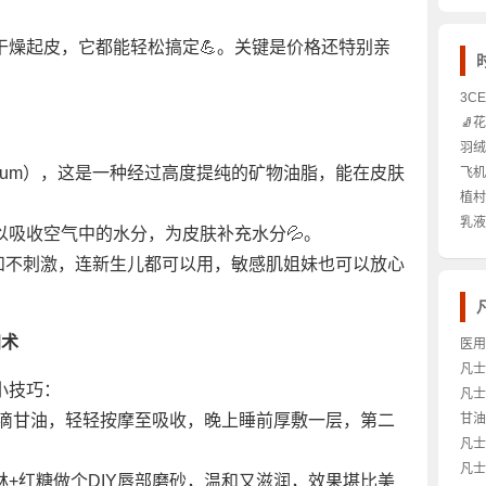
干燥起皮，它都能轻松搞定💪。关键是价格还特别亲
3C
好？
🧦
👀
什么
羽绒
心机
co
latum），这是一种经过高度提纯的矿物油脂，能在皮肤
飞机
瘦又
理？
植村
卸妆
乳液
吸收空气中的水分，为皮肤补充水分💦。
的秘
别？
和不刺激，连新生儿都可以用，敏感肌姐妹也可以放心
🤔
加术
医用
干到
凡士
小技巧：
修护
凡士
掉吗
加几滴甘油，轻轻按摩至吸收，晚上睡前厚敷一层，第二
甘油
对了
更胜
凡士
选才
了哪
凡士
+红糖做个DIY唇部磨砂，温和又滋润，效果堪比美
的护