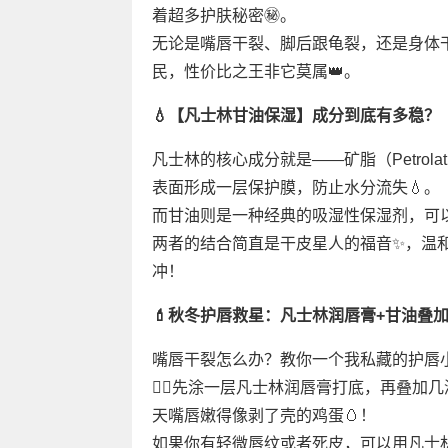
着超多护肤秘密㊙️。
无论是嘴唇干裂、脚后跟龟裂，还是身体
民，性价比之王非它莫属👑。
💧【凡士林甘油保湿】成分到底有多稳？
凡士林的核心成分就是——矿脂（Petro
表面形成一层保护膜，防止水分流失💧。
而甘油则是一种经典的吸湿性保湿剂，可以
两者的结合简直是干皮星人的福音✨，温
冲！
💄秋冬护唇救星：凡士林润唇膏+甘油叠
嘴唇干裂怎么办？教你一个我私藏的护唇
👉🏻先涂一层凡士林润唇膏打底，再叠
天嘴唇嫩得像剥了壳的鸡蛋🥚！
如果你有轻微唇纹或者死皮，可以用凡士林