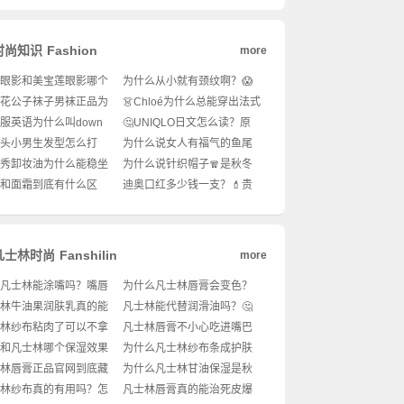
时尚知识
Fashion
more
E眼影和美宝莲眼影哪个
为什么从小就有颈纹啊？😱
新手入门到底该选谁？
护肤小知识快收藏！
花花公子袜子男袜正品为
👗Chloé为什么总能穿出法式
这么火？🔥男生穿搭小
慵懒高级感？🤔优雅女孩必
服英语为什么叫down
🤔UNIQLO日文怎么读？原
！
看穿搭攻略！
at？❄️保暖穿搭怎么选才显
来发音藏着这么多时尚密
头小男生发型怎么打
为什么说女人有福气的鱼尾
高级？
码！
✨新手必看！
纹是岁月馈赠？👀抗老护肤
秀卸妆油为什么能稳坐
为什么说针织帽子🧣是秋冬
怎么安排才科学？
界第1名？🔥空瓶党都爱
穿搭的隐藏王者？怎么戴才
和面霜到底有什么区
迪奥口红多少钱一支？💄贵
诀是什么？
显脸小又不撞款？
护肤步骤不搞懂=白涂？
到心痛还是值得入手？
凡士林时尚
Fanshilin
more
凡士林能涂嘴吗？嘴唇
为什么凡士林唇膏会变色？
爆皮还能用它急救？🤔
💄用了会不会伤嘴唇啊？🤔
林牛油果润肤乳真的能
凡士林能代替润滑油吗？🤔
干皮吗？💧
化妆包里的万能膏体到底怎
林纱布粘肉了可以不拿
凡士林唇膏不小心吃进嘴巴
么用才对？🔥
？⚠️伤口护理你真的做
有事吗？😱日常使用要注意
和凡士林哪个保湿效果
为什么凡士林纱布条成护肤
吗？
什么？
一筹？🧴秋冬干皮怎么
急救神器？🔥晒伤脱皮怎么
林唇膏正品官网到底藏
为什么凡士林甘油保湿是秋
不踩雷？
用才最有效？✨
些宝藏？💄成分党都爱
冬护肤的“隐形贵妇”？🧴皮肤
林纱布真的有用吗？怎
凡士林唇膏真的能治死皮爆
唇秘密！
干到起皮怎么救？