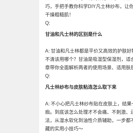
巧，手把手教你科学DIY凡士林纱布，让
干燥粗糙肌！
Q:
甘油和凡士林的区别是什么
A: 甘油和凡士林都是平价又高效的护肤
不清该用哪个？甘油是吸湿型保湿剂，适
章带你全面解析两者的使用场景、适用肤
Q:
凡士林纱布与皮肤粘连怎么取下来
A: 不小心把凡士林纱布贴在皮肤上，结
痂。到底该怎么处理才不会痛、不刺激、
法，从湿水软化到油性介质辅助，一步都
藏的实用小技巧～