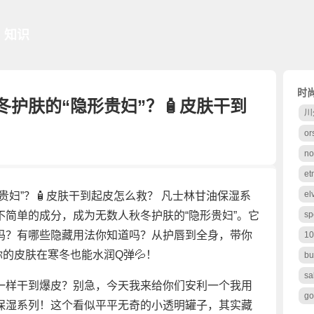
知识
时
护肤的“隐形贵妇”？🧴皮肤干到
川
or
no
et
el
贵妇”？🧴皮肤干到起皮怎么救？ 凡士林甘油保湿系
简单的成分，成为无数人秋冬护肤的“隐形贵妇”。它
sp
吗？有哪些隐藏用法你知道吗？从护唇到全身，带你
10
的皮肤在寒冬也能水润Q弹💦！
bu
sa
一样干到爆皮？别急，今天我来给你们安利一个我用
go
保湿系列！这个看似平平无奇的小透明罐子，其实藏