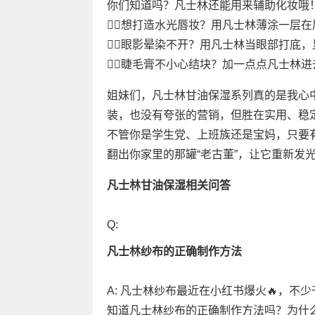
你们知道吗？凡士林还能用来辅助化妆哦
👉🏻想打造水光唇妆？用凡士林薄涂一层在
👉🏻眼影晕染不开？用凡士林当眼部打底，
👉🏻睫毛膏不小心结块？加一点点凡士林进去搅拌
姐妹们，凡士林甘油保湿系列真的是我心
装，也没有夸张的营销，但胜在实用、稳定
不管你是学生党、上班族还是宝妈，只要
翻出你家里的那罐“老古董”，让它重新发光
凡士林甘油保湿相关问答
Q:
凡士林纱布的正确制作方法
A: 凡士林纱布最近在小红书爆火🔥，
知道凡士林纱布的正确制作方法吗？为什