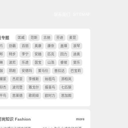
联系我们
SITEMAP
尚专题
匡威
范斯
古驰
芬迪
麦昆
爪
劲霸
百丽
奥康
康奈
盖璞
浪琴
邦
特步
李宁
安踏
匹克
回力
迪奥
琳
波尼
乐途
茵宝
山浩
睿坡
斐乐
伽
昂跑
安德玛
爱马仕
普拉达
巴宝莉
蝶家
杰尼亚
李维斯
始祖鸟
添柏岚
仰杰
波司登
雅戈尔
报喜鸟
七匹狼
平鸟
思莱德
歌莉娅
欧时力
思加图
时尚知识
Fashion
more