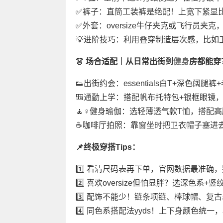
✅裤子：直筒工装裤是绝配！上宽下紧显
✅外套：oversize牛仔夹克或飞行员
💡进阶技巧：利用叠穿制造层次感，比如
👗 场合适配｜从日常出街到
健身
房都能穿
👟出街约会：essentials白T+深色阔
🎒通勤上学：搭配帆布托特包+银框眼镜
🧘♀️健身瑜伽：选轻薄透气款T恤，搭
☕️咖啡厅拍照：靠窗坐时把卫衣帽子塞进去
📌终极穿搭Tips：
1️⃣ 看清尺码表再下单，官网数据最准确
2️⃣ 喜欢oversize但怕显胖？选深色
3️⃣ 配饰不能少！链条项链、棒球帽、
4️⃣ 同色系搭配法yyds！上下身颜色