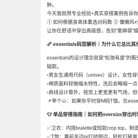
肿。
今天我就用专业经验+真实穿搭案例告诉
① 如何根据身高体重选对码数 ② 慵懒风
让你在舒适中穿出高级感，告别“套麻袋”
📏 essentials码型解析｜为什么它总
essentials的设计理念就是“松弛有度”的
街
础款。
▫️男女生通用尺码（unisex）设计，女
▫️棉质面料轻微缩水特性，洗后会略缩一
▫️肩线设计靠外，视觉上更宽更有气场，
📌举个🌰：如果你平时穿M码T恤，在ess
👕 单品穿搭指南｜如何把oversize穿出
✅卫衣：内搭bralette或短款crop to
✅T恤：塞前半边or打结侧边，轻松打破