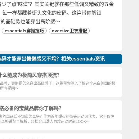
却总觉得少了点“味道”？其实关键就在那些低调又精致的五金
牌，每一样都藏着街头文化的密码。这篇带你解锁
，让你的基础款也能穿出高阶感～
essentials穿搭技巧
oversize卫衣搭配
么选码才能穿出慵懒感又不垮？相关essentials资讯
它为什么能成为极简风穿搭顶流？
国家的品牌，更别提怎么穿出高级感了！这篇带你深入了解这个来自美国的极
的所有疑问～
运动风穿搭必备的宝藏品牌你了解吗？
也刷到过它家的单品却不知道怎么搭？作为近年爆火的街头运动风代表，它不仅性
风格适配全解析，轻松穿出潮人同款运动时尚LOOK～