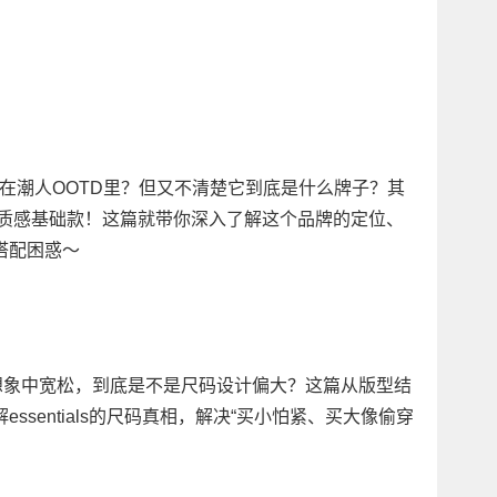
”频频出现在潮人OOTD里？但又不清楚它到底是什么牌子？其
主打高质感基础款！这篇就带你深入了解这个品牌的定位、
搭配困惑～
现衣服比想象中宽松，到底是不是尺码设计偏大？这篇从版型结
sentials的尺码真相，解决“买小怕紧、买大像偷穿