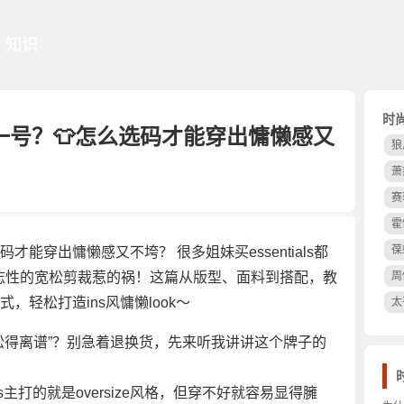
知识
时
显大一号？👕怎么选码才能穿出慵懒感又
狼
萧
赛
霍
葆
选码才能穿出慵懒感又不垮？ 很多姐妹买essentials都
志性的宽松剪裁惹的祸！这篇从版型、面料到搭配，教
周
式，轻松打造ins风慵懒look～
太
觉得“松得离谱”？别急着退换货，先来听我讲讲这个牌子的
tials主打的就是oversize风格，但穿不好就容易显得臃