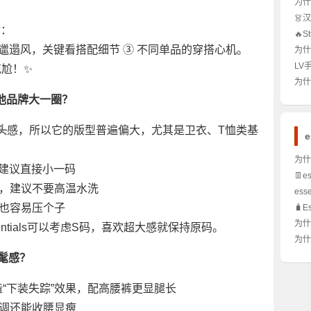
为什
做？
👗
么？
你：
手必
🔥
次？
≠邋遢风，关键看搭配细节 ③ 不同单品的穿搭心机。
为什
析！
穿搭
LV
尴尬！✨
穿才
⌚️
为什么
行情
标志
比其他品牌大一圈？
怎么
头
感，所以它的版型普遍偏大，尤其是卫衣、T恤类基
e
为什么
性穿建议直接小一码
衣服
👖e
🔥
点，建议不要高温水洗
纠结
ess
是S
但也容易压个子
🧳E
流圈
值不
为什
entials可以考虑S码，喜欢超大感就保持原码。
备单
它怎
为什
髦？
橱救
时髦感？
又显
p，制造“下装失踪”效果，配高腰裤更显腿长
单调还能收腰显瘦