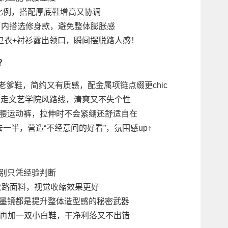
比例，搭配厚底鞋增高又协调
夹克，内搭选修身款，避免整体膨胀感
卫衣+衬衫露出领口，瞬间摆脱路人感！
？
腿裤+老爹鞋，简约又有质感，配金属项链点缀更chic
，走文艺学院风路线，清爽又不失个性
配高腰运动裤，拉伸时不会紧绷还舒适自在
一半，营造“不经意间的好看”，氛围感up↑
，别只凭经验判断
系+竖纹路面料，视觉收缩效果更好
复古墨镜都是提升整体造型感的秘密武器
统一，再加一双小白鞋，干净利落又不出错