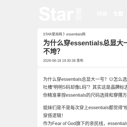
时尚
专题
STAR星尚网
》
essentials网
为什么穿essentials总
不垮？
2026-06-18 19:30:38
发布
为什么穿essentials总显大一号？👕怎么
吐槽“明明S码却像L码”？其实这是
品牌
标
你精准拿捏essentials的尺码选择和
穿搭
方
姐妹们是不是每次穿上essentials都
穿搭逻辑！
作为Fear of God旗下的亲民线，essen