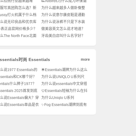
么纹绣行业越来越难
👟Allbirds为什么成为环保潮
新手入行到底要注意什
人新宠？可持续穿搭怎么
汉服写真团购怎么选？新
为什么越来越多人做卧蚕整
🔥
搭？🌿
看的拍摄攻略！✨
形手术？✨真能变初恋脸
Stussy打火机属于什么档
为什么说意尔康皮鞋是通勤
吗？👀
潮牌经典单品价值解
男士的性价比之光？💼怎么
么说无印良品和优衣库
为什么说泳裤不只是下水装
穿才不老气还显质感？
风格差这么多？🛍️怎么
备？🌊男生夏日穿搭怎么选
手表正品官网价格多少？
做美容英文怎么说才地道？
不撞款还显质感？
才显腿长又时髦？
想入手却怕买贵了？最新
💆‍♀️这些表达不学真的亏大
The North Face北面
牙齿美白店叫什么名字好？
+穿搭搭配全攻略！
了！🔥
英文LOGO这么火？🔥
💡起名秘诀+爆款案例全解
穿出户外
析！
ssentials时尚
Essentials
more
说1977 Essentials的
🌟Essentials潮牌为什么这么
是复古穿搭的天花板？
火？穿搭小白也能秒变潮流
ssentials和CK哪个好？
为什么说UNIQLO U系列尺
怎么穿才不
icon！
穿搭党必看！
码最难选？👕怎么穿才显瘦
entials什么牌子1977？
为什么说essentials中文穿搭
又不松垮？
upreme亲弟弟吗？🔥潮
是懒人衣橱救星？怎么穿出
ssentials 2025首发到底
👕Essentials短袖为什么在抖
必懂
高级感又不撞衫？
值得冲？🔥潮流穿搭必
音爆火？✨潮流达人都抢疯
么说Essentials偏大？穿
为什么Uniqlo U系列
品曝光！
了！
么搭配才不显臃肿又时
Essentials明明基础款却卖得
么说Essentials单品是衣
✨Fog Essentials潮牌到底有
比普通T恤还
星？怎么穿才能不单调
什么魔力？看完这篇我悟
高级感？
了！