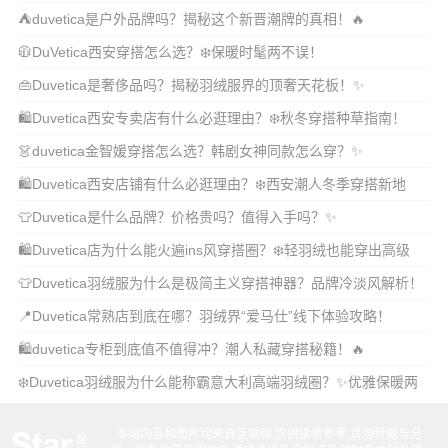
⛺duvetica是户外品牌吗？揭秘这个新晋潮牌的真相！🔥
🧥DuVetica西安穿搭怎么选？❄️保暖时髦两不误！
👜Duvetica是奢侈品吗？揭秘羽绒服界的顶奢天花板！✨
🛍️Duvetica西安专卖店有什么必逛理由？❄️秋冬穿搭种草指南！
👗duvetica金智媛穿搭怎么选？韩剧女神同款怎么穿？✨
🛍️Duvetica西安店铺有什么必逛理由？❄️西安潮人冬季穿搭新地
标！
👕Duvetica是什么品牌？价格贵吗？值得入手吗？✨
🛍️Duvetica店为什么能火遍ins风穿搭圈？❄️轻羽绒也能穿出高级
感！
👕Duvetica羽绒服为什么是极简主义穿搭神器？品牌冷淡风解析！
❄️
📍Duvetica常熟店到底在哪？羽绒界“爱马仕”线下体验攻略！
🛍️duvetica专柜到底值不值得冲？潮人私藏穿搭秘籍！🔥
❄️Duvetica羽绒服为什么能称霸意大利高端羽绒圈？✨优雅保暖两
不误！
本站内容和图片均来自互联网,仅供读者参考,请勿转载与分