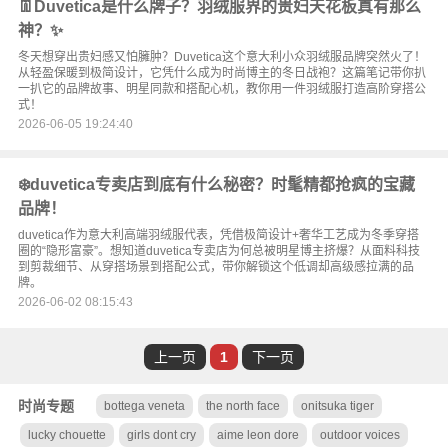
👖Duvetica是什么牌子？羽绒服界的贵妇天花板真有那么
神？✨
冬天想穿出贵妇感又怕臃肿？Duvetica这个意大利小众羽绒服品牌突然火了！
从轻盈保暖到极简设计，它凭什么成为时尚博主的冬日战袍？这篇笔记带你扒
一扒它的品牌故事、明星同款和搭配心机，教你用一件羽绒服打造高阶穿搭公
式！
2026-06-05 19:24:40
❄️duvetica专卖店到底有什么秘密？时髦精都抢疯的宝藏
品牌！
duvetica作为意大利高端羽绒服代表，凭借极简设计+奢华工艺成为冬季穿搭
圈的“隐形富豪”。想知道duvetica专卖店为何总被明星博主挤爆？从面料科技
到剪裁细节、从穿搭场景到搭配公式，带你解锁这个低调却高级感拉满的品
牌。
2026-06-02 08:15:43
上一页
1
下一页
时尚专题
bottega veneta
the north face
onitsuka tiger
lucky chouette
girls dont cry
aime leon dore
outdoor voices