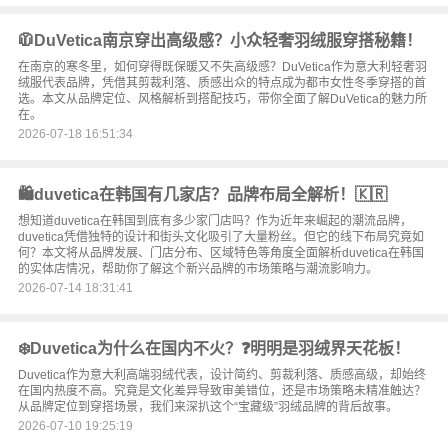
🧥DuVetica南京穿出高级感？小众轻奢羽绒服穿搭秘籍！
在南京的寒冬里，如何穿得既保暖又不失高级感？DuVetica作为意大利轻奢羽
绒服代表品牌，凭借其剪裁利落、质感出众的特点成为都市女性冬季穿搭的首
选。本文从品牌定位、风格解析到搭配技巧，带你全面了解DuVetica的魅力所
在。
2026-07-18 16:51:34
🛍️duvetica在韩国有几家店？品牌布局全解析！🇰🇷
想知道duvetica在韩国到底有多少家门店吗？作为近年来崛起的潮流品牌，
duvetica凭借独特的设计和街头文化吸引了大量粉丝。但它的线下布局究竟如
何？本文将从品牌发展、门店分布、区域特色等角度全面解析duvetica在韩国
的实体店情况，帮助你了解这个新兴品牌的市场策略与潮流影响力。
2026-07-14 18:31:41
❄️Duvetica为什么在国内不火？❓明明是羽绒界天花板！
Duvetica作为意大利高端羽绒代表，设计简约、剪裁利落、质感高级，却始终
在国内热度不高。究竟是文化差异导致审美错位，还是市场策略未精准触达？
从品牌定位到穿搭场景，我们来深扒这个“宝藏级”羽绒品牌的背后故事。
2026-07-10 19:25:19