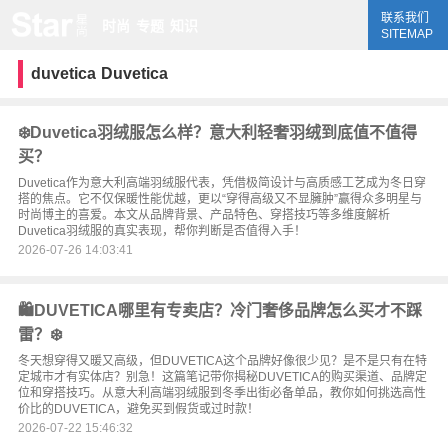
联系我们
时尚
专题
知识
SITEMAP
duvetica
Duvetica
❄️Duvetica羽绒服怎么样？意大利轻奢羽绒到底值不值得
买？
Duvetica作为意大利高端羽绒服代表，凭借极简设计与高质感工艺成为冬日穿
搭的焦点。它不仅保暖性能优越，更以“穿得高级又不显臃肿”赢得众多明星与
时尚博主的喜爱。本文从品牌背景、产品特色、穿搭技巧等多维度解析
Duvetica羽绒服的真实表现，帮你判断是否值得入手！
2026-07-26 14:03:41
🛍️DUVETICA哪里有专卖店？冷门奢侈品牌怎么买才不踩
雷？❄️
冬天想穿得又暖又高级，但DUVETICA这个品牌好像很少见？是不是只有在特
定城市才有实体店？别急！这篇笔记带你揭秘DUVETICA的购买渠道、品牌定
位和穿搭技巧。从意大利高端羽绒服到冬季出街必备单品，教你如何挑选高性
价比的DUVETICA，避免买到假货或过时款！
2026-07-22 15:46:32