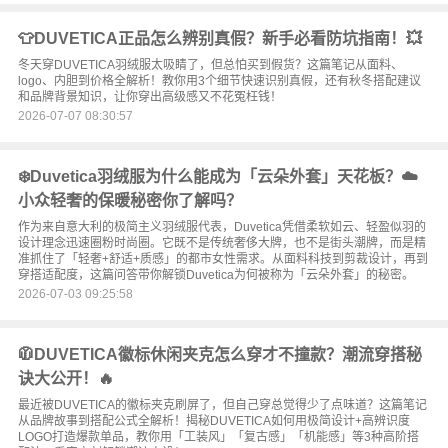
👕DUVETICA正品怎么辨别真假？新手必看防坑指南！💥
冬天穿DUVETICA羽绒服太吸睛了，但总怕买到假货？这篇笔记从面料、
logo、内胆到价格全解析！教你用3个细节快速识别真假，还有秋冬搭配建议
和品牌背景知识，让你穿出高级感又不花冤枉钱！
2026-07-07 08:30:57
❄️Duvetica羽绒服为什么能成为「云朵外套」天花板？☁️
小众轻奢的保暖秘密你了解吗？
作为来自意大利的极简主义羽绒服代表，Duvetica凭借柔软如云、轻盈似羽的
设计理念迅速圈粉时尚圈。它既不是传统奢侈大牌，也不是街头潮牌，而是精
准抓住了「轻奢+舒适+质感」的都市女性需求。从面料科技到剪裁设计，再到
穿搭适配度，这篇问答带你解锁Duvetica为何被称为「云朵外套」的秘密。
2026-07-03 09:25:58
🧥DUVETICA徽标休闲夹克怎么穿才不撞款？潮流穿搭秘
诀大公开！🔥
最近被DUVETICA的徽标夹克刷屏了，但自己穿总觉得少了点味道？这篇笔记
从品牌故事到搭配公式全解析！揭秘DUVETICA如何用极简设计+高辨识度
LOGO打造爆款单品，教你用「工装风」「复古感」「机能感」等3种高阶搭