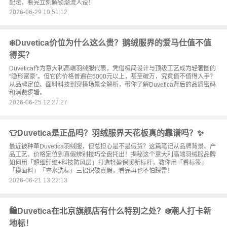
配法，看完立刻解锁潮流人设！
2026-06-29 10:51:12
❄️Duvetica价位为什么这么贵？鹅绒服界的爱马仕值不值
得买？
Duvetica作为意大利高端羽绒服代表，凭借极简设计与顶级工艺成为轻奢圈的
“隐形富豪”。但它的价格普遍在5000元以上，甚至破万，究竟值不值得入手？
从品牌定位、面料科技到穿搭场景全解析，带你了解Duvetica背后的品质密码
和消费逻辑。
2026-06-25 12:27:27
👕Duvetica是正品吗？羽绒服界天花板真的靠谱吗？✨
最近被种草Duvetica羽绒服，但总担心是不是假货？这篇笔记从品牌背景、产
品工艺、价格定位到真假辨别技巧全盘托出！揭秘这个意大利高端羽绒服品牌
如何用「超细纤维+科技防风层」打造轻盈保暖新标杆，教你用「看标签」
「摸面料」「查水洗标」三招识破真假，看完再也不怕踩雷！
2026-06-21 13:22:13
🛍️Duvetica在北京旗舰店有什么特别之处？❄️潮人打卡新
地标！