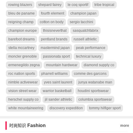
rowing blazers
shepard fairey
le coq sportif
tribe tropical
bleu de paname
fourth element
champion japan
reigning champ
cotton on body
sergio tacchini
champion europe
thisisneverthat
sasquatchfabrix
barefoot dreams
pentland brands
russell athletic
stella mccartney
mastermind japan
peak performance
moncler grenoble
passionata sport
technical luxury
ermenegildo zegna
mountain hardwear
diamond supply co
roc nation sports
pharrell williams
comme des garcons
nimble activewear
yves saint laurent
junya watanabe man
vision street wear
warrior basketball
houdini sportswear
herschel supply co
jil sander athletic
columbia sportswear
white mountaineering
discovery expedition
tommy hilfiger sport
Fashion
时尚知识
more