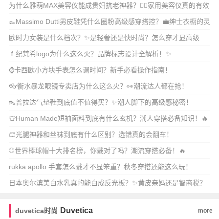
为什么雅萌MAX美容仪能成贵妇抗老神器？💆‍♀️家用美容仪真的有效
吗？🔥
👞Massimo Dutti男皮鞋凭什么圈粉高级感穿搭控？💼绅士衣橱的灵
魂单
欧时力女装是什么档次？✨是轻奢还是快时尚？怎么穿才显高级
感？
💄纪梵希logo为什么这么火？品牌标志设计全解析！✨
⌚卡西欧小方块手表怎么调时间？新手必看操作指南！
👓衡水暴龙眼镜专卖店为什么这么火？👀潮流达人都在抢！
👠普拉达气垫鞋到底值不值得买？✨潮人脚下的高级感秘密！
👕Human Made短袖面料到底有什么玄机？潮人穿搭必备知识！🔥
🩳光腿神器和丝袜到底有什么区别？选错真的会翻车！
⚾世界棒球帽十大排名榜，你戴对了吗？潮流穿搭必备！🔥
rukka apollo 手套怎么戴才不显笨重？秋冬穿搭还能这么玩！
日本奥尔滨美白水乳真的能白成反光板？✨黄皮亲妈还是智商税？
💡
Duvetica
duvetica时尚
more