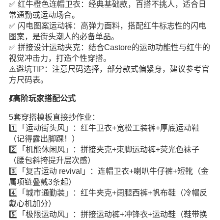
✅ 红牛橙色连帽卫衣：经典基础款，百搭不挑人，适合日
常通勤或运动场合。
✅ 闪电图案运动裤：高弹力面料，搭配红牛标志性的闪电
图案，是街头潮人的必备单品。
✅ 拼接设计运动夹克：结合Castore的运动功能性与红牛的
视觉冲击力，打造个性穿搭。
⚠️避坑TIP：注意尺码选择，部分款式偏紧身，建议参考官
方尺码表。
💃高阶玩家搭配公式
5套穿搭模板直接抄作业：
1️⃣「运动街头风」：红牛卫衣+宽松工装裤+厚底运动鞋
（记得露出脚踝！）
2️⃣「机能休闲风」：拼接夹克+束脚运动裤+荧光色袜子
（腰包斜挎提升层次感）
3️⃣「复古运动 revival」：连帽卫衣+喇叭牛仔裤+短靴（金
属项链叠戴3条起）
4️⃣「城市通勤装」：红牛夹克+阔腿西裤+帆布鞋（冷帽反
戴心机加分）
5️⃣「极限运动风」：拼接运动裤+冲锋衣+运动鞋（鞋带换