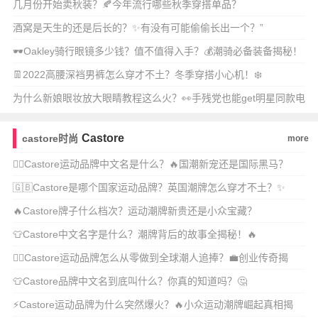
了！
几月份开始卖秋装？🍂今年流行哪些秋季穿搭单品？
酒窝是天生的还是后长的？✨有没有可能偷偷长出一个？”
🕶️Oakley骑行眼镜多少钱？值不值得入手？💰潮骑必备装备揭秘！
👖2022高腰深裆男裤怎么穿才不土？冬季穿搭小心机！❄️
为什么新娘眼妆放大眼睛教程这么火？👀手残党也能get明星同款电
眼吗？
Castore
castore时尚
more
🏃‍♂️Castore运动品牌中文名是什么？🔥国潮新宠还是国际黑马？
🇬🇧Castore是哪个国家运动品牌？英国潮牌怎么穿才不土？✨
🔥Castore牌子什么档次？运动潮牌新贵还是小众宝藏？
👕Castore中文名字是什么？潮牌背后的故事全揭秘！🔥
🏃‍♂️Castore运动品牌怎么从零做到全球潮人追捧？💼创业传奇揭
秘！
👕Castore品牌中文名到底叫什么？你真的知道吗？🤔
⚡Castore运动品牌为什么突然爆火？🔥小众运动潮牌崛起真相揭