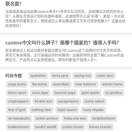
联名款！
当英国高端运动品牌castore牵手F1传奇车队迈凯伦，会碰撞出怎样的时尚火
花？从赛车灵感设计到科技面料革新，这波跨界不止是“好看”，更是一次对高
性能美学的重新定义。想知道怎么穿出赛道感又不失日常穿搭魅力？这篇全给
你讲明白！
castore中文叫什么牌子？是哪个国家的？值得入手吗？
很多健身达人和运动爱好者最近都在问Castore这个品牌的中文名字和背景，
其实它来自英国，主打高端运动时尚路线！这篇就带你全面了解Castore的品
牌定位、产品特点以及穿搭建议，帮你判断值不值得入手～
时尚专题
quiksilver
lorna jane
piping hot
cabin zero
yoga jeans
fila korea
essentials
new balance
wacko maria
kolon sport
asics tiger
beyond yoga
gant sports
la sportiva
craghoppers
kit and ace
parajumpers
puma select
fear of god
nothing new
ralph lauren
issey miyake
rei kawakubo
under armour
hoka one one
neighborhood
klattermusen
south2 west8
jordan brand
hanes brands