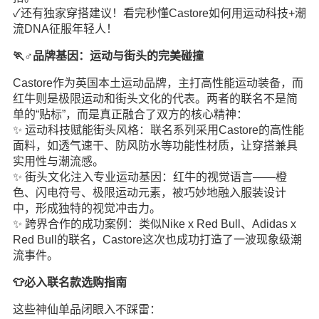
✓还有独家穿搭建议！看完秒懂Castore如何用运动科技+潮
流DNA征服年轻人！
🏃♂️品牌基因：运动与街头的完美碰撞
Castore作为英国本土运动品牌，主打高性能运动装备，而
红牛则是极限运动和街头文化的代表。两者的联名不是简
单的“贴标”，而是真正融合了双方的核心精神：
✨ 运动科技赋能街头风格：联名系列采用Castore的高性能
面料，如透气速干、防风防水等功能性材质，让穿搭兼具
实用性与潮流感。
✨ 街头文化注入专业运动基因：红牛的视觉语言——橙
色、闪电符号、极限运动元素，被巧妙地融入服装设计
中，形成独特的视觉冲击力。
✨ 跨界合作的成功案例：类似Nike x Red Bull、Adidas x
Red Bull的联名，Castore这次也成功打造了一波现象级潮
流事件。
👕必入联名款选购指南
这些神仙单品闭眼入不踩雷：