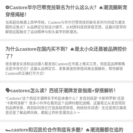
⚽Castore毕尔巴鄂竞技联名为什么这么火？🔥潮流圈新宠
穿搭揭秘！
当英超风格遇上西甲传统，Castore与毕尔巴鄂竞技的联名系列为何成为潮流
圈热议焦点？从品牌定位到设计细节，从材质科技到穿搭灵感，这篇问答带你
解锁这股融合了运动精神与街头美学的新潮流。
为什么castore在国内买不到？🔥是太小众还是被品牌控价
了？
很多健身女孩和运动潮人都发现Castore在市面上难买又贵，到底是品牌策略
还是市场空白？这篇从品牌定位、发售渠道到穿搭风格全面解析，帮你解锁
Castore的正确打开方式！
🗣️castores怎么读？西班牙潮牌发音指南+穿搭解析！
“Castores”这个西班牙潮牌名字听起来像什么？发音到底是“卡斯特罗斯”还是
“卡斯特洛斯”？很多小伙伴在看到这个品牌时都犯迷糊。这篇笔记从发音规则
到品牌背景，再到如何用它打造高级感穿搭，统统给你讲透！无论是想正确发
音还是了解品牌风格，都能让你秒变潮流达人～
🏎️castore和迈凯伦合作到底有多酷？🔥潮流圈都在追的