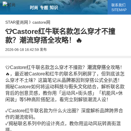
联系我们
时尚
专题
知识
SITEMAP
STAR星尚网
castore网
》
👕Castore红牛联名款怎么穿才不撞
款？潮流穿搭全攻略！🔥
2026-06-18 16:42:59
发布
👕Castore红牛联名款怎么穿才不撞款？
潮流
穿搭
全攻略！
🔥，最近被Castore和红牛的联名系列刷屏了，但到底该怎
么穿才不土味？这篇笔记从
品牌
基因到穿搭公式全扒透！
揭秘Castore如何将运动
科技
与
街头
文化
结合，解析联名款
背后的创意灵感，教你用「运动风+街头感」「机能风+休
闲装」等5种高阶搭配法，看完立刻解锁潮流人设！
✓Castore红牛联名款为什么火出圈？深度解析品牌跨界合
作的潮流密码。
✓揭秘联名系列中的设计亮点，教你用运动风玩转高街混
搭。