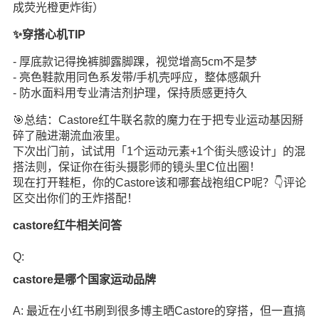
成荧光橙更炸街）
✨穿搭心机TIP
- 厚底款记得挽裤脚露脚踝，视觉增高5cm不是梦
- 亮色鞋款用同色系发带/手机壳呼应，整体感飙升
- 防水面料用专业清洁剂护理，保持质感更持久
🎯总结：Castore红牛联名款的魔力在于把专业运动基因掰
碎了融进潮流血液里。
下次出门前，试试用「1个运动元素+1个街头感设计」的混
搭法则，保证你在街头摄影师的镜头里C位出圈！
现在打开鞋柜，你的Castore该和哪套战袍组CP呢？👇评论
区交出你们的王炸搭配！
castore红牛相关问答
Q:
castore是哪个国家运动品牌
A: 最近在小红书刷到很多博主晒Castore的穿搭，但一直搞