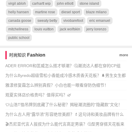
virgil abloh
carhartt wip
john elliott
stone island
helly hansen
martine rose
diesel sport
blaze milano
canada goose
sweaty betty
vivobarefoot
eric emanuel
mitchellness
louis vuitton
jack wolfskin
jerry lorenzo
public school
Fashion
时尚知识
more
ADER ERROR和匡威怎么搭才够潮？🤔潮流达人都在穿的CP组
合！
为什么Byredo超级雪松小香能成冷感木质香天花板？🌲男生女生都
爱的中性香到
雅漾修复霜怎么辨别真假？小白也能一眼看穿防伪细节！
观夏实体店价格贵吗？值得买吗？🌿
👕山浩T恤吊牌到底藏了什么秘密？揭秘潮流圈的“隐藏款”文化！
为什么古人用"露华浓"形容绝世美颜？💄这句诗和美妆品牌有什么
神秘关联？🔥
🎬杰尼亚代言人拔叔为什么能代言高定男装？🤔型男穿搭天花板来