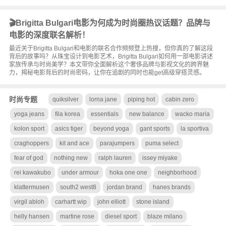
🎬Brigitta Bulgari电影为何成为时尚圈热议话题？品牌与
电影的深度联名解析！
最近关于Brigitta Bulgari和电影的联名合作频频登上热搜，但你真的了解这段
背后的故事吗？从珠宝设计到电影艺术，Brigitta Bulgari如何用一部电影讲述
家族传承与时尚美学？本文带你全面解析这个奢侈品牌与影视文化的跨界魅
力，揭秘电影背后的时尚密码，让你在追剧的同时也能get高级穿搭灵感。
时尚专题
quiksilver
lorna jane
piping hot
cabin zero
yoga jeans
fila korea
essentials
new balance
wacko maria
kolon sport
asics tiger
beyond yoga
gant sports
la sportiva
craghoppers
kit and ace
parajumpers
puma select
fear of god
nothing new
ralph lauren
issey miyake
rei kawakubo
under armour
hoka one one
neighborhood
klattermusen
south2 west8
jordan brand
hanes brands
virgil abloh
carhartt wip
john elliott
stone island
helly hansen
martine rose
diesel sport
blaze milano