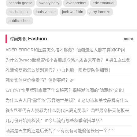
canada goose
sweaty betty
vivobarefoot
eric emanuel
mitchellness
louis vuitton
jack wolfskin
jerry lorenzo
public school
Fashion
时尚知识
more
ADER ERROR和匡威怎么搭才够潮？🤔潮流达人都在穿的CP组
合！
为什么Byredo超级雪松小香能成冷感木质香天花板？🌲男生女生都
爱的中性香到
雅漾修复霜怎么辨别真假？小白也能一眼看穿防伪细节！
观夏实体店价格贵吗？值得买吗？🌿
👕山浩T恤吊牌到底藏了什么秘密？揭秘潮流圈的“隐藏款”文化！
为什么古人用"露华浓"形容绝世美颜？💄这句诗和美妆品牌有什么
神秘关联？🔥
🎬杰尼亚代言人拔叔为什么能代言高定男装？🤔型男穿搭天花板来
了！
几月份开始卖秋装？🍂今年流行哪些秋季穿搭单品？
酒窝是天生的还是后长的？✨有没有可能偷偷长出一个？”