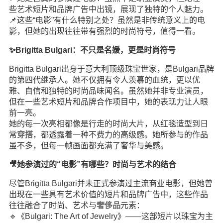
些艺术短片和品牌广告中出镜，展现了独特的个人魅力。
📌这些“电影”有什么特别之处？虽然是非传统意义上的电
影，但她的出现往往带有强烈的时尚符号，值得一看。
✨Brigitta Bulgari：不只是名媛，更是时尚符号
Brigitta Bulgari出身于意大利顶级珠宝世家，是Bulgari品牌
的第四代继承人。她不仅拥有令人羡慕的血统，更以优
雅、自信和独特的时尚品味闻名。虽然她并非专业演员，
但在一些艺术短片和品牌合作项目中，她的表现力让人眼
前一亮。
她的每一次亮相都像是行走的时尚大片，从红毯造型到日
常
穿搭
，都透露着一种不费力的高级感。她所参与的作品
虽不多，但每一帧画面都充满了奢华与美感。
🎥她参演过的“电影”有哪些？时尚与艺术的结合
尽管Brigitta Bulgari并未正式参演过主流商业电影，但她曾
出现在一些具有艺术价值的短片和品牌广告中，这些作品
往往融合了时尚、艺术与
奢侈品
元素：
🔹《Bulgari: The Art of Jewelry》——这部短片以珠宝为主