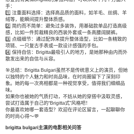
手：
1️⃣ 注重面料选择：选择高品质的面料，如羊毛、丝绸、羊
绒等，能瞬间提升整体质感。
2️⃣ 简约而不简单：避免过多装饰，用基础款单品打造高级
感，比如一件剪裁精良的西装外套或一条高腰阔腿裤。
3️⃣ 点缀细节：通过配饰来提升整体造型，比如一条精致的
项链、一只复古手表或一款设计感强的手包。
4️⃣ 保持自信：Brigitta最吸引人的地方，是她那种由内而外
散发出来的自信与从容。
🎯总结：Brigitta Bulgari虽然不是传统意义上的演员，但她
以独特的个人魅力和时尚品味，在时尚圈留下了深刻印
象。她的每一次亮相都是一种视觉享受，值得我们细细品
味。
如果你也被她的气质打动，不妨从她的穿搭中汲取灵感，
尝试打造属于自己的“Brigitta式”风格吧！
你最喜欢她哪一套造型？欢迎在评论区留言，一起聊聊你
的时尚心得～💬
brigitta bulgari主演的电影相关问答