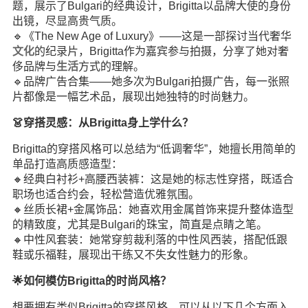
题，展示了Bulgari的经典设计，Brigitta以品牌大使的身份
出镜，尽显高贵气质。
🔹《The New Age of Luxury》——这是一部探讨当代奢华
文化
的纪录片，Brigitta作为嘉宾参与拍摄，分享了她对奢
侈品牌与
生活
方式的理解。
🔹品牌广告合集——她多次为Bulgari拍摄广告，每一张照
片都像是一幅艺术品，展现出她独特的时尚魅力。
👗穿搭灵感：从Brigitta身上学什么？
Brigitta的穿搭风格可以总结为“低调奢华”，她擅长用简单的
单品打造高质感造型：
🔸经典白衬衫+高腰西装裤：这是她的标志性穿搭，既适合
职场也适合约会，轻松营造优雅氛围。
🔸丝质长裙+金属饰品：她喜欢用金属首饰来提升整体造型
的精致度，尤其是Bulgari的珠宝，简直是点睛之笔。
🔸中性风套装：她常穿剪裁利落的中性风西装，搭配低跟
鞋或乐福鞋，展现出干练又不失女性魅力的形象。
🌟如何模仿Brigitta的时尚风格？
想要拥有类似Brigitta的穿搭风格，可以从以下几个方面入