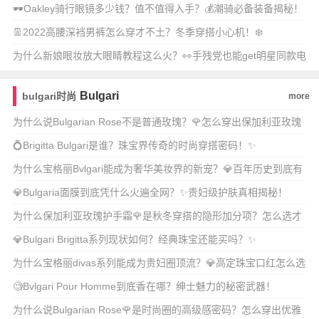
🕶️Oakley骑行眼镜多少钱？值不值得入手？💰潮骑必备装备揭秘！
👖2022高腰深裆男裤怎么穿才不土？冬季穿搭小心机！❄️
为什么新娘眼妆放大眼睛教程这么火？👀手残党也能get明星同款电
眼吗？
Bulgari
bulgari时尚
more
为什么说Bulgarian Rose不是普通玫瑰？🌹怎么穿出保加利亚玫瑰
的穿
💍Brigitta Bulgari是谁？珠宝界传奇的时尚穿搭密码！✨
为什么宝格丽Bvlgari能成为奢华美妆界的新宠？💎百年历史到底有
多传奇？✨
💎Bulgaria面膜到底凭什么火遍全网？✨贵妇级护肤真相揭秘！
为什么保加利亚玫瑰护手霜🌹是秋冬穿搭的隐形加分项？怎么选才
不踩雷？
💎Bulgari Brigitta系列现状如何？经典珠宝还能买吗？✨
为什么宝格丽divas系列能成为贵妇圈顶流？💎高定珠宝口红怎么选
才显白又高级
🧐Bvlgari Pour Homme到底香在哪？绅士魅力的秘密武器！
为什么说Bulgarian Rose🌹是时尚圈的高级感密码？怎么穿出优雅