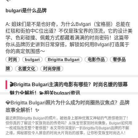
bulgari是什么品牌
A: 姐妹们是不是也好奇，为什么Bvlgari（宝格丽）总能在
红毯和街拍中C位出道？不仅是珠宝界的顶流，它的设计美
学、色彩碰撞、佩戴方式都藏着满满的时尚密码！这篇带
你从品牌历史讲到日常穿搭，解锁如何用Bvlgari打造属于
你的高定氛围感～
时尚
bulgari
Brigitta Bulgari
电影作品
奢侈品
牌
名媛文化
时尚穿搭
🎬Brigitta Bulgari主演的电影有哪些？时尚名媛的银幕
魅力全解析！💫相关bulgari资讯
💎Brigitta Bulgari照片为什么成为时尚圈热议焦点？品牌
故事全解析！✨
最近刷到Brigitta Bulgari的照片，被她身上那种优雅又神秘的气质惊艳到了！
但你真的了解这个家族背后的传奇吗？从珠宝世家到时尚偶像，Bulgari如何用
一枚戒指改变整个奢侈圈？本文带你深度扒一扒Brigitta与Bulgari品牌的不解
之缘，揭秘那些令人屏息的时尚大片背后的故事，让你秒变珠宝时尚达人！