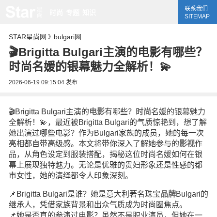
联系我们
时尚
专题
知识
SITEMAP
STAR星尚网
bulgari网
》
🎬Brigitta Bulgari主演的电影有哪些？
时尚名媛的银幕魅力全解析！💫
2026-06-19 09:15:04
发布
🎬Brigitta Bulgari主演的
电影
有哪些？
时尚
名媛的银幕魅力
全解析！💫，最近被Brigitta Bulgari的气质惊艳到，想了解
她出演过哪些电影？作为Bulgari家族的成员，她的每一次
亮相都自带高级感。本文将带你深入了解她参与的
影视
作
品，从角色设定到服装搭配，揭秘这位时尚名媛如何在银
幕上展现独特魅力。无论是优雅的贵妇形象还是性感的都
市女性，她的演绎都令人印象深刻。
📌Brigitta Bulgari是谁？她是意大利著名珠宝
品牌
Bulgari的
继承人，凭借家族背景和出众气质成为时尚圈焦点。
📌她是否真的参演过电影？虽然不是职业演员，但她在一