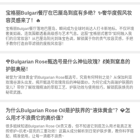
宝格丽Bulgari餐厅在巴厘岛到底有多绝？✨奢华度假风妆
容灵感来了！🔥
宝格丽Bulgari餐厅落地巴厘岛，瞬间成为全球时尚达人打卡新地标。不仅环境
奢美如画，连氛围都透着高级感与艺术气息。这股“宝格丽式奢华”如何融入我
们的日常妆容？从巴厘岛阳光到珠宝色调，解锁属于你的贵气妆容灵感，手把
手教你打造自带滤镜的度假风妆容！
🌹Bulgarian Rose甄选号是什么神仙玫瑰？💃美到窒息的
护肤奥秘！
被誉为“液体黄金”的Bulgarian Rose甄选号，究竟有何特别之处？从保加利亚
玫瑰谷源头出发，揭开甄选号玫瑰背后的神秘面纱。为何它成为高端护肤圈的
宠儿？带你了解玫瑰精油的萃取工艺、护肤功效与使用技巧，解锁肌肤焕亮的
秘密武器。
为什么Bulgarian Rose Oil是护肤界的“液体黄金”？💎怎
么用才不浪费它的高价值？
很多姐妹知道Bulgarian Rose Oil贵又香，但不知道它到底怎么用才能真正发
挥修护+抗老+提亮的三重功效！这篇从成分解析到日常护肤步骤，教你科学搭
配、精准使用，让每一滴都不浪费~