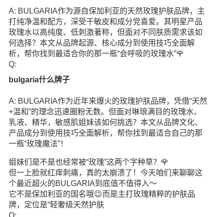
A: BULGARIA作为源自保加利亚的天然玫瑰护肤品牌，主
打纯净温和配方，深受干敏皮和成分党喜爱。其明星产品
玫瑰水以高纯度、低刺激著称，但面对不同肤质需求该如
何选择？本文从品牌起源、核心成分到使用技巧全面解
析，帮你找到最适合你的那一瓶“会呼吸的玫瑰水”🌹
Q:
bulgaria什么牌子
A: BULGARIA作为近年来爆火的玫瑰护肤品牌，凭借“天然
+温和”的理念迅速圈粉无数。但面对琳琅满目的玫瑰水、
乳液、精华，敏感肌姐妹该如何挑选？本文从品牌文化、
产品成分到使用技巧全面解析，帮你找到最适合自己的那
一瓶“玫瑰魔法”！
姐妹们是不是也经常被“玫瑰”这两个字种草？🌹
但一上脸就红痒刺痛，真的太崩溃了！今天咱们来聊聊这
个最近超火的BULGARIA到底值不值得入～
它不是保加利亚的国名哦😉而是主打玫瑰精粹的护肤品
牌，定位是“轻奢级天然护肤
Q: