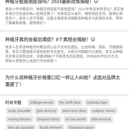
种植牙能报销医保吗？2024最新政策揭秘！🦷
很多小伙伴都在问：种植牙到底能不能用医保？2024年有没有新变化？其实很
多地方已经逐步纳入医保范围了！但具体怎么操作、哪些地区支持、报销比例
是多少，很多人还不清楚。这篇文章就来详细解答种植牙与医保的关系，帮你
了解最新政策，避免踩坑～
种植牙真的会留后遗症？8个真相全揭秘！🦷
很多人在考虑种植牙时都会担心会不会有后遗症，比如疼痛、感染、牙龈萎缩
等。其实只要选择正规机构和专业医生，大部分问题都可以避免。本文从种植
牙的常见风险出发，详细讲解8个可能发生的后遗症，并给出科学应对方法，
帮助大家更安心地进行牙齿修复～
为什么说种植牙价格像口红一样让人纠结？💰选对品牌太
重要了！
时尚专题
bottega veneta
the north face
onitsuka tiger
lucky chouette
girls dont cry
aime leon dore
outdoor voices
rowing blazers
shepard fairey
le coq sportif
tribe tropical
bleu de paname
fourth element
champion japan