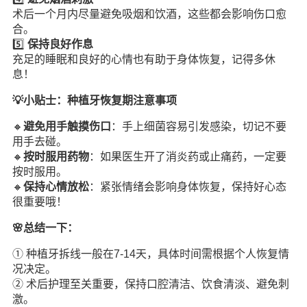
术后一个月内尽量避免吸烟和饮酒，这些都会影响伤口愈
合。
5️⃣
保持良好作息
充足的睡眠和良好的心情也有助于身体恢复，记得多休
息！
💡小贴士：种植牙恢复期注意事项
🔸
避免用手触摸伤口
：手上细菌容易引发感染，切记不要
用手去碰。
🔸
按时服用药物
：如果医生开了消炎药或止痛药，一定要
按时服用。
🔸
保持心情放松
：紧张情绪会影响身体恢复，保持好心态
很重要哦！
🌸总结一下：
① 种植牙拆线一般在7-14天，具体时间需根据个人恢复情
况决定。
② 术后护理至关重要，保持口腔清洁、饮食清淡、避免刺
激。