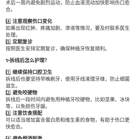
术后一周内避免剧烈运动，防止血液流动加快影响伤口愈
合。
4️⃣
注意观察伤口变化
如果出现红肿、疼痛加剧、渗液等情况，要及时联系医生
处理。
5️⃣
定期复诊
按照医生安排定期复诊，确保种植牙恢复顺利。
✨拆线后怎么护理？
1️⃣
继续保持口腔卫生
拆线后也要坚持早晚刷牙，使用牙线清理牙缝，防止细菌
滋生。
2️⃣
避免咬硬物
拆线后一段时间内避免用种植牙咬硬物，比如坚果、冰块
等，以免损伤牙龈。
3️⃣
注意饮食搭配
可以适当增加富含蛋白质和维生素的食物，有助于伤口更
快愈合。
4️⃣
避免烟酒刺激