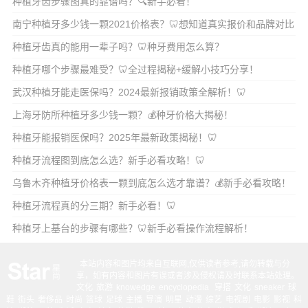
种植牙齿步骤图真的靠谱吗？🔍新手必看！
南宁种植牙多少钱一颗2021价格表？🦷想知道真实报价和品牌对比
吗？
种植牙齿真的能用一辈子吗？🦷种牙费用怎么算？
种植牙哪个步骤最难受？🦷全过程揭秘+缓解小技巧分享！
武汉种植牙能走医保吗？2024最新报销政策全解析！🦷
上海牙防所种植牙多少钱一颗？💰种牙价格大揭秘！
种植牙能报销医保吗？2025年最新政策揭秘！🦷
种植牙流程图到底怎么选？新手必看攻略！🦷
乌鲁木齐种植牙价格表一颗到底怎么选才靠谱？💰新手必看攻略！
种植牙流程真的分三期？新手必看！🦷
种植牙上基台的步骤有哪些？🦷新手必看操作流程解析！
本站内容和图片均来自互联网,仅供读者参考,请勿转载与分
享，如有内容和图片有误或者涉及侵权请及时联系本站处理。
文化
旅游
knowedge
encyclopedia
穿搭
文化
sneaker
球
鞋
街头
奢侈品
时尚
篮球
足球
主播
导演
明星
动漫
综艺
电视剧
电影
影视
科