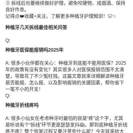
③ 拆线后也要继续做好护理，避免咬硬物、戒烟酒、保持
良好作息。
记得点❤️收藏+关注，了解更多种植牙护理
知识
！🦷✨
种植牙几天拆线最佳相关问答
Q:
种植牙医保能报销吗2025年
A: 很多小伙伴都在关心：种植牙到底能不能用医保？2025
年的政策有没有变化？其实很多人对医保报销范围不太清
楚，导致花了不少冤枉钱。这篇文章就来详细解读种植牙
是否能报、怎么报、以及影响报销的关键因素，帮你省下
一笔不小的开支！
Q:
种植牙折线疼吗
A: 很多小仙女在考虑种牙时最怕的就是“疼”这个字，尤其
是听说有个“拆线”环节更是瑟瑟发抖😱。那到底种植牙折线
疼不疼？整个恢复过程又要注意些什么呢？今天就来给大