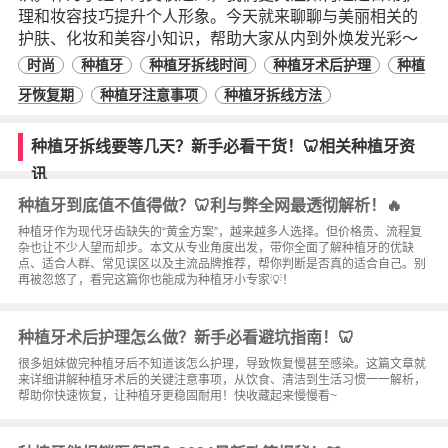
理和妆容技巧提升个人形象。今天就来聊聊与美丽相关的
护肤、化妆和美容小知识，帮助大家从内到外焕发光彩～
时尚
种植牙
种植牙拆线时间
种植牙术后护理
种植
牙恢复期
种植牙注意事项
种植牙拆线方法
种植牙拆线要等几天？新手必看干货！🦷相关种植牙资
讯
种植牙到底值不值得做？🦷利与弊全网最透彻解析！🔥
种植牙作为现代牙齿缺失的“黄金方案”，越来越多人选择。但价格贵、流程复
杂也让不少人望而却步。本文从专业角度出发，带你全面了解种植牙的优缺
点、适合人群、常见误区以及主流品牌推荐，帮你判断是否真的适合自己。别
再被忽悠了，看完这篇你也能成为种植牙小专家💡！
种植牙术后护理怎么做？新手必看避坑指南！🦷
很多姐妹做完种植牙后不知道该怎么护理，导致恢复慢甚至感染。这篇文章就
来详细讲解种植牙术后的关键注意事项，从饮食、清洁到生活习惯一一解析，
帮助你快速恢复，让种植牙更稳固耐用！快收藏起来慢慢看~