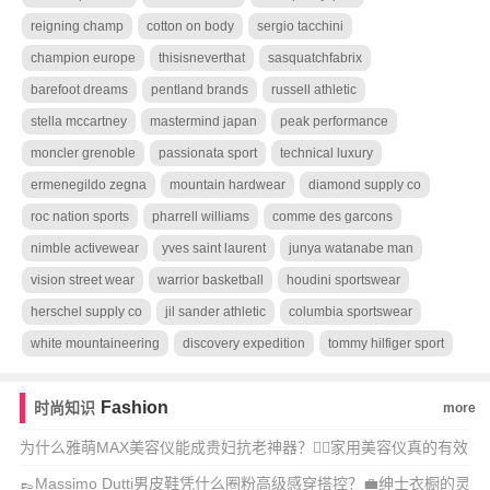
reigning champ
cotton on body
sergio tacchini
champion europe
thisisneverthat
sasquatchfabrix
barefoot dreams
pentland brands
russell athletic
stella mccartney
mastermind japan
peak performance
moncler grenoble
passionata sport
technical luxury
ermenegildo zegna
mountain hardwear
diamond supply co
roc nation sports
pharrell williams
comme des garcons
nimble activewear
yves saint laurent
junya watanabe man
vision street wear
warrior basketball
houdini sportswear
herschel supply co
jil sander athletic
columbia sportswear
white mountaineering
discovery expedition
tommy hilfiger sport
Fashion
时尚知识
more
为什么雅萌MAX美容仪能成贵妇抗老神器？💆‍♀️家用美容仪真的有效
吗？🔥
👞Massimo Dutti男皮鞋凭什么圈粉高级感穿搭控？💼绅士衣橱的灵