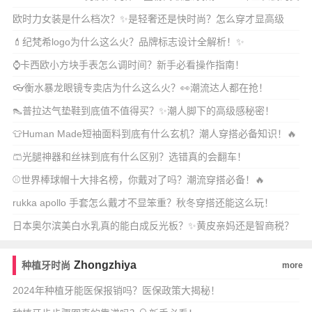
魂单
欧时力女装是什么档次？✨是轻奢还是快时尚？怎么穿才显高级
感？
💄纪梵希logo为什么这么火？品牌标志设计全解析！✨
⌚卡西欧小方块手表怎么调时间？新手必看操作指南！
👓衡水暴龙眼镜专卖店为什么这么火？👀潮流达人都在抢！
👠普拉达气垫鞋到底值不值得买？✨潮人脚下的高级感秘密！
👕Human Made短袖面料到底有什么玄机？潮人穿搭必备知识！🔥
🩳光腿神器和丝袜到底有什么区别？选错真的会翻车！
⚾世界棒球帽十大排名榜，你戴对了吗？潮流穿搭必备！🔥
rukka apollo 手套怎么戴才不显笨重？秋冬穿搭还能这么玩！
日本奥尔滨美白水乳真的能白成反光板？✨黄皮亲妈还是智商税？
💡
Zhongzhiya
种植牙时尚
more
2024年种植牙能医保报销吗？医保政策大揭秘！