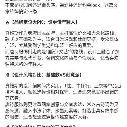
不管是校园风还是
街头
感，通勤装还是约会look，这篇文
章统统搞定～📚
🔥【品牌定位大PK：谁更懂年轻人】
真维斯作为老牌国民品牌，主打高性价比和大众化路线，
款式以基础款为主，适合日常通勤和休闲穿搭，受众群体
广泛，尤其受到学生党和年轻上班族的喜爱。
而唐诗服饰则走的是“国潮+文艺”的路线，设计上融合了东
方美学与现代剪裁，强调
文化
内涵与个性表达，适合喜欢
独特风格的年轻人。
🎨【设计风格对比：基础款VS创意派】
真维斯的设计偏向简约实用，T恤、牛仔裤、卫衣等单品百
搭不挑人，颜色选择也相对保守，适合追求稳妥不出错的
穿搭者；
唐诗服饰则更注重图案创意与文案表达，常以古诗词为灵
感来源，融入书法字体、水墨元素等，打造出具有故事感
的服装，适合想通过穿搭传递态度的人群。