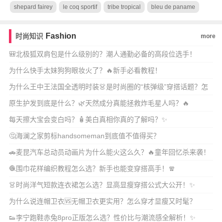
shepard fairey
le coq sportif
tribe tropical
bleu de paname
Fashion
时尚知识
more
🎒北极狐双肩包是什么级别的？潮人通勤必备的高段位选手！
为什么快手太妹狗狗眼妆火了？🔥新手必看教程！
为什么王中王法国全透明时装👗是时尚圈的“核弹级”穿搭话题？怎
么穿才不踩雷又高
原生护发到底是什么？🌿天然成分真能拯救炸毛星人吗？🔥
每天擦大宝会变白吗？🧴美白真相你真的了解吗？✨
🤔海澜之家剪标handsomeman到底值不值得买？
🚗麦昆汽车总动员动画片为什么能火这么久？🔥童年回忆杀来袭！
🧶围巾花样编织教程怎么选？新手也能变穿搭高手！🧣
👗时尚洋气短款连衣裙怎么选？显高显瘦穿搭公式大公开！✨
为什么说连帽卫衣🆚无帽卫衣更实用？怎么穿才显瘦又时髦？
👟李宁跑鞋赤兔8pro正版怎么选？性价比与潮流感全解析！✨