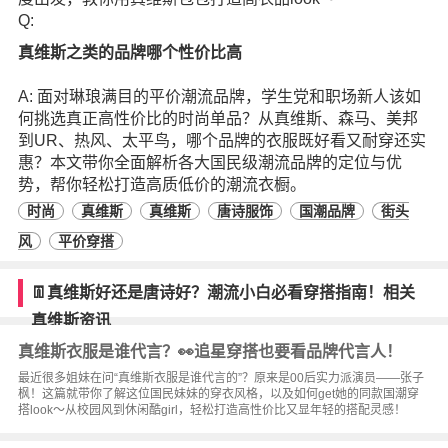
Q:
真维斯之类的品牌哪个性价比高
A: 面对琳琅满目的平价潮流品牌，学生党和职场新人该如
何挑选真正高性价比的时尚单品？从真维斯、森马、美邦
到UR、热风、太平鸟，哪个品牌的衣服既好看又耐穿还实
惠？本文带你全面解析各大国民级潮流品牌的定位与优
势，帮你轻松打造高质低价的潮流衣橱。
时尚
真维斯
真维斯
唐诗服饰
国潮品牌
街头
风
平价穿搭
👖真维斯好还是唐诗好？潮流小白必看穿搭指南！相关
真维斯资讯
真维斯衣服是谁代言？👀追星穿搭也要看品牌代言人！
最近很多姐妹在问“真维斯衣服是谁代言的”？原来是00后实力派演员——张子
枫！这篇就带你了解这位国民妹妹的穿衣风格，以及如何get她的同款国潮穿
搭look～从校园风到休闲酷girl，轻松打造高性价比又显年轻的搭配灵感！