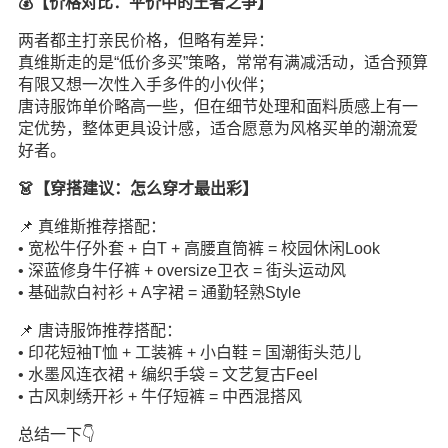
💰【价格对比：平价中的王者之争】
两者都主打亲民价格，但略有差异：
真维斯走的是“低价多买”策略，常常有满减活动，适合预算
有限又想一次性入手多件的小伙伴；
唐诗服饰单价略高一些，但在细节处理和面料质感上有一
定优势，整体更具设计感，适合愿意为风格买单的潮流爱
好者。
👗【穿搭建议：怎么穿才最出彩】
📌 真维斯推荐搭配：
• 宽松牛仔外套 + 白T + 高腰直筒裤 = 校园休闲Look
• 深蓝修身牛仔裤 + oversize卫衣 = 街头运动风
• 基础款白衬衫 + A字裙 = 通勤轻熟Style
📌 唐诗服饰推荐搭配：
• 印花短袖T恤 + 工装裤 + 小白鞋 = 国潮街头范儿
• 水墨风连衣裙 + 编织手袋 = 文艺复古Feel
• 古风刺绣开衫 + 牛仔短裤 = 中西混搭风
总结一下👇