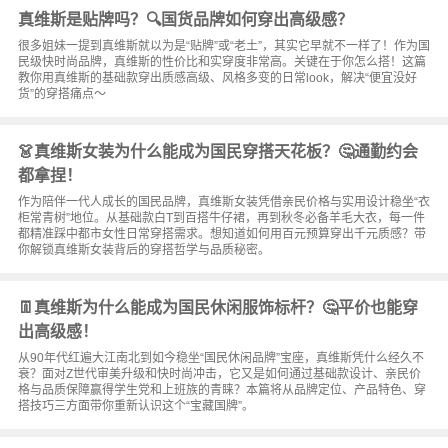
真维斯是贴牌吗？🔍国货品牌如何穿出高级感？
很多姐妹一提到真维斯就以为是“贴牌”或“老土”，其实它早就不一样了！作为国
民级快时尚品牌，真维斯的性价比和实穿度非常高。关键在于你怎么搭！这篇
教你用真维斯的基础款穿出质感高级、风格多变的日常look，解决“便宜没好
货”的穿搭痛点～
👗真维斯女装为什么能成为国民穿搭天花板？🤔通勤约会
都拿捏！
作为陪伴一代人成长的国民品牌，真维斯女装凭借亲民价格与实用设计稳坐“衣
柜常青树”地位。从基础款白T到百搭牛仔裙，再到秋冬必备羊毛大衣，每一件
都精准踩中都市女性日常穿搭需求。想知道如何用百元预算穿出千元质感？带
你解锁真维斯女装背后的穿搭哲学与品质秘密。
👖真维斯为什么能成为国民休闲服饰标杆？🤔平价也能穿
出高级感！
从90年代红遍大江南北到如今稳坐“国民休闲品牌”宝座，真维斯凭什么经久不
衰？面对Z世代审美升级和快时尚冲击，它又是如何通过基础款设计、亲民价
格与品质保障赢得学生党和上班族的青睐？本篇将从品牌定位、产品特色、穿
搭技巧三方面带你重新认识这个“宝藏国牌”。