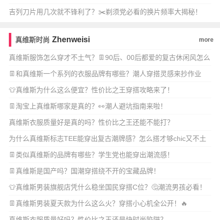
吉列刀片用几次就不锋利了？✂️剃须党必看的换片频率大揭秘！
Zhenweisi
真维斯时尚
more
真维斯服饰怎么穿才不土气？👖90后、00后都爱的复古休闲风怎么
搭？
👖和真维斯一个系列的衣服品牌有哪些？潮人穿搭灵感来抄作业
啦！
👕真维斯为什么这么便宜？性价比之王穿搭攻略来了！
👖淘宝上真维斯哪家是真的？👀潮人避坑指南来啦！
真维斯衣服质量好是真的吗？性价比之王还能不能打？
为什么真维斯标志TEE能穿出复古潮牌感？怎么搭才够chic又不土
味？
👖类似真维斯的品牌有哪些？学生党也能穿出潮流感！
👖真维斯是国产吗？国潮穿搭绕不开的宝藏品牌！
👕真维斯男装旗舰店凭什么稳坐国民穿搭C位？🤔潮流男孩必看！
👖真维斯男装夏天款为什么这么火？穿搭小心机全公开！🔥
真维斯衣服质量好吗？性价比之王还是快时尚陷阱？