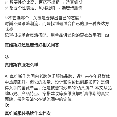
✅ 想要性价比高、百搭不出错 → 选真维斯
✅ 想要个性表达、风格独特 → 选唐诗服饰
✨不管选哪个，关键是要穿出自己的态度！
时尚
不是跟随潮流，而是找到最适合自己的那一种表达方
式🌈
记得根据场合灵活搭配，用单品讲述你的穿衣故事吧！📖
真维斯好还是唐诗好相关问答
Q:
真维斯衣服怎么样
A: 真维斯作为国内老牌休闲服饰品牌，近年来在年轻群体
中热度飙升。但它的质量、设计和性价比到底如何？是值
得入手的宝藏单品，还是被营销炒热的“伪潮牌”？本文从品
牌历史、产品特点、穿搭建议等多维度解析真维斯的真实
面貌，带你看清它在潮流圈中的定位。
Q:
真维斯服装品牌什么档次