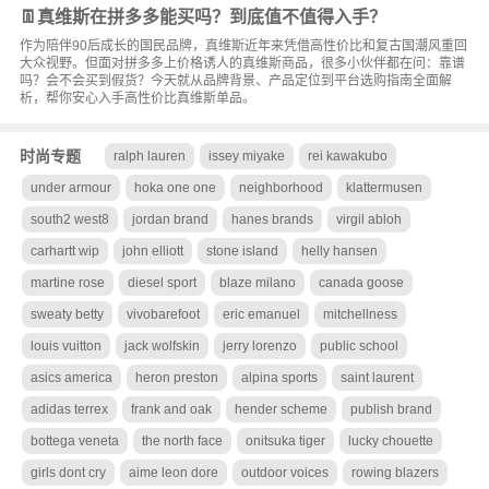
👖真维斯在拼多多能买吗？到底值不值得入手？
作为陪伴90后成长的国民品牌，真维斯近年来凭借高性价比和复古国潮风重回
大众视野。但面对拼多多上价格诱人的真维斯商品，很多小伙伴都在问：靠谱
吗？会不会买到假货？今天就从品牌背景、产品定位到平台选购指南全面解
析，帮你安心入手高性价比真维斯单品。
时尚专题
ralph lauren
issey miyake
rei kawakubo
under armour
hoka one one
neighborhood
klattermusen
south2 west8
jordan brand
hanes brands
virgil abloh
carhartt wip
john elliott
stone island
helly hansen
martine rose
diesel sport
blaze milano
canada goose
sweaty betty
vivobarefoot
eric emanuel
mitchellness
louis vuitton
jack wolfskin
jerry lorenzo
public school
asics america
heron preston
alpina sports
saint laurent
adidas terrex
frank and oak
hender scheme
publish brand
bottega veneta
the north face
onitsuka tiger
lucky chouette
girls dont cry
aime leon dore
outdoor voices
rowing blazers