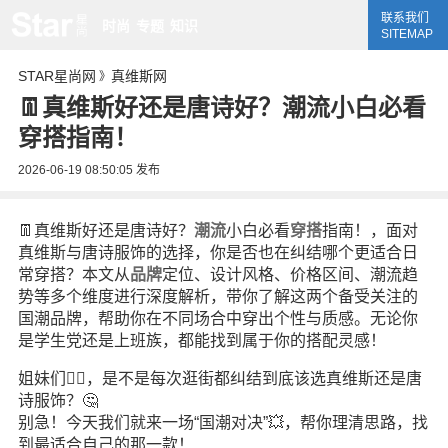
联系我们
时尚
专题
知识
SITEMAP
STAR星尚网
真维斯网
》
👖真维斯好还是唐诗好？潮流小白必看
穿搭指南！
2026-06-19 08:50:05
发布
👖真维斯好还是唐诗好？
潮流
小白必看
穿搭
指南！，面对
真维斯与唐诗服饰的选择，你是否也在纠结哪个更适合日
常穿搭？本文从
品牌
定位、设计风格、价格区间、潮流趋
势等多个维度进行深度解析，带你了解这两个备受关注的
国潮品牌，帮助你在不同场合中穿出个性与质感。无论你
是学生党还是上班族，都能找到属于你的搭配灵感！
姐妹们🙋‍♀️，是不是每次逛街都纠结到底该选真维斯还是唐
诗服饰？🤔
别急！今天我们就来一场“国潮对决”💥，帮你理清思路，找
到最适合自己的那一款！