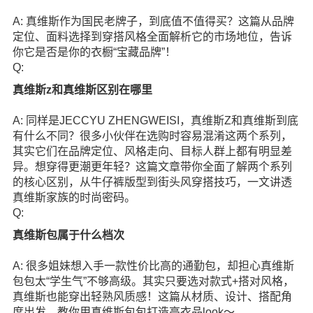
A: 真维斯作为国民老牌子，到底值不值得买？这篇从品牌
定位、面料选择到穿搭风格全面解析它的市场地位，告诉
你它是否是你的衣橱“宝藏品牌”！
Q:
真维斯z和真维斯区别在哪里
A: 同样是JECCYU ZHENGWEISI，真维斯Z和真维斯到底
有什么不同？很多小伙伴在选购时容易混淆这两个系列，
其实它们在品牌定位、风格走向、目标人群上都有明显差
异。想穿得更潮更年轻？这篇文章带你全面了解两个系列
的核心区别，从牛仔裤版型到街头风穿搭技巧，一文讲透
真维斯家族的时尚密码。
Q:
真维斯包属于什么档次
A: 很多姐妹想入手一款性价比高的通勤包，却担心真维斯
包包太“学生气”不够高级。其实只要选对款式+搭对风格，
真维斯也能穿出轻熟风质感！这篇从材质、设计、搭配角
度出发，教你用真维斯包包打造高衣品look～