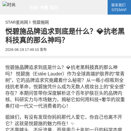
联系我们
时尚
专题
知识
SITEMAP
STAR星尚网
悦碧施网
》
悦碧施品牌追求到底是什么？💎抗老黑
科技真的那么神吗？
2026-06-19 17:49:10
发布
悦碧施
品牌
追求到底是什么？💎抗老黑
科技
真的那么神
吗？ 悦碧施（Estée Lauder）作为全球高端护肤界的“常青
树”，它的品牌追求究竟藏着什么秘密？从一瓶小棕瓶到全
线抗老革命，悦碧施凭什么成为无数人梳妆台上的“安全感”
存在？本期问答带你深度解析这个百年护肤巨头的品牌内
核、科研实力与市场魅力，揭秘它如何用科技+奢华的双重
奏打动一代又一代消费者的心！
姐妹们，有没有发现你妈妈那代人爱它，你自己也离不开
它？这就是悦碧施的魅力所在！✨
它不靠噱头、不玩流量，而是用几十年如一日的科学态度