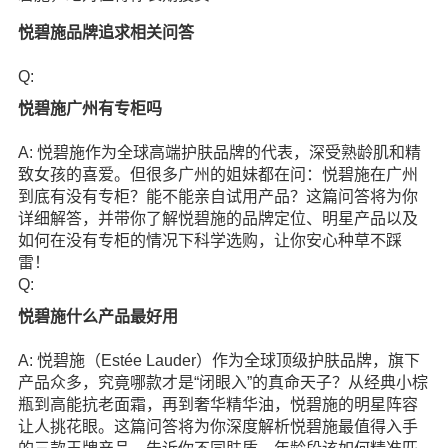
悦碧施品牌追求相关问答
Q:
悦碧施广州有专柜吗
A: 悦碧施作为全球高端护肤品牌的代表，深受熟龄肌和精
致女孩的喜爱。但很多广州的姐妹都在问：悦碧施在广州
到底有没有专柜？能不能亲自试用产品？这篇问答将为你
详细解答，并带你了解悦碧施的品牌定位、明星产品以及
如何在没有专柜的情况下科学选购，让你安心种草不踩
雷！
Q:
悦碧施什么产品最好用
A: 悦碧施（Estée Lauder）作为全球顶级护肤品牌，旗下
产品众多，究竟哪款才是“闭眼入”的真命天子？从经典小棕
瓶到高能抗老面霜，再到奢华精华油，悦碧施的明星阵容
让人挑花眼。这篇问答将为你深度解析悦碧施最值得入手