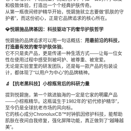
和极致体验，打造出一个个经典护肤传奇。
从第一瓶夜间修护精华开始，悦碧施就立志要做“肌肤的守
护者”，而这份初心，正是它品牌追求的核心所在。
💎悦碧施品牌基因：科技驱动下的奢华护肤哲学
悦碧施的品牌追求可以用一句话概括：
用最前沿的科技，
打造最有效的奢华护肤体验
。
它不只是卖产品，更是传递一种
生活
方式——让每一位女
性在使用过程中感受到被呵护、被尊重、被宠爱。
无论是实验室里的研发团队，还是每一款产品的包装设
计，都体现了“以用户为中心”的品牌精神。
🔬【抗老黑科技】小棕瓶背后的科研力量
提到悦碧施，第一个跳进脑海的一定是它家的
明星
产品
——小棕瓶精华。这瓶诞生于1982年的“初代修护精华”，
至今仍是全球抗老市场的风向标。
它的核心成分ChronoluxCB™时钟肌因修护科技，能帮助
肌肤在夜间自我修复，强化屏障功能，真正做到了“越睡越
美”。