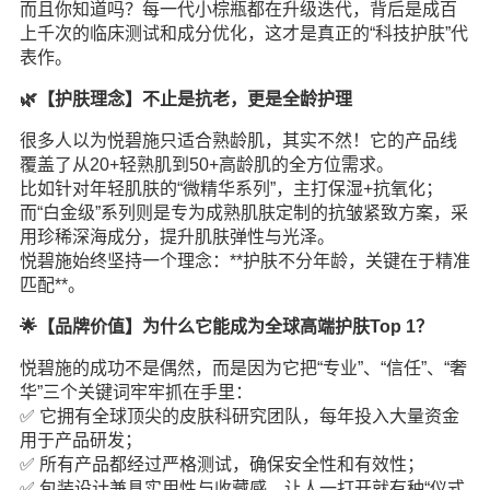
而且你知道吗？每一代小棕瓶都在升级迭代，背后是成百
上千次的临床测试和成分优化，这才是真正的“科技护肤”代
表作。
🌿【护肤理念】不止是抗老，更是全龄护理
很多人以为悦碧施只适合熟龄肌，其实不然！它的产品线
覆盖了从20+轻熟肌到50+高龄肌的全方位需求。
比如针对年轻肌肤的“微精华系列”，主打保湿+抗氧化；
而“白金级”系列则是专为成熟肌肤定制的抗皱紧致方案，采
用珍稀深海成分，提升肌肤弹性与光泽。
悦碧施始终坚持一个理念：**护肤不分年龄，关键在于精准
匹配**。
🌟【品牌价值】为什么它能成为全球高端护肤Top 1？
悦碧施的成功不是偶然，而是因为它把“专业”、“信任”、“奢
华”三个关键词牢牢抓在手里：
✅ 它拥有全球顶尖的皮肤科研究团队，每年投入大量资金
用于产品研发；
✅ 所有产品都经过严格测试，确保安全性和有效性；
✅ 包装设计兼具实用性与收藏感，让人一打开就有种“仪式