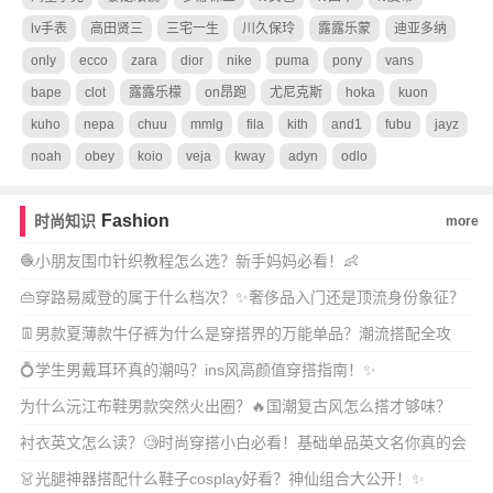
lv手表
高田贤三
三宅一生
川久保玲
露露乐蒙
迪亚多纳
only
ecco
zara
dior
nike
puma
pony
vans
bape
clot
露露乐檬
on昂跑
尤尼克斯
hoka
kuon
kuho
nepa
chuu
mmlg
fila
kith
and1
fubu
jayz
noah
obey
koio
veja
kway
adyn
odlo
Fashion
时尚知识
more
🧶小朋友围巾针织教程怎么选？新手妈妈必看！👶
👜穿路易威登的属于什么档次？✨奢侈品入门还是顶流身份象征？
👖男款夏薄款牛仔裤为什么是穿搭界的万能单品？潮流搭配全攻
略！✨
💍学生男戴耳环真的潮吗？ins风高颜值穿搭指南！✨
为什么沅江布鞋男款突然火出圈？🔥国潮复古风怎么搭才够味？
衬衣英文怎么读？🧐时尚穿搭小白必看！基础单品英文名你真的会
念吗？
👗光腿神器搭配什么鞋子cosplay好看？神仙组合大公开！✨