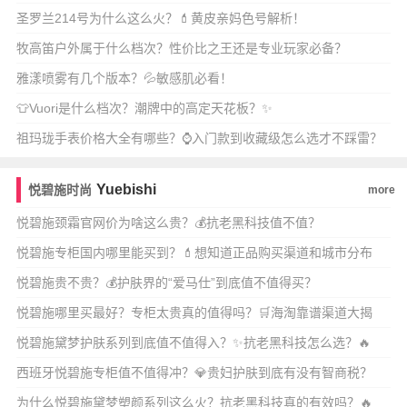
圣罗兰214号为什么这么火？💄黄皮亲妈色号解析！
牧高笛户外属于什么档次？性价比之王还是专业玩家必备？
雅漾喷雾有几个版本？💦敏感肌必看！
👕Vuori是什么档次？潮牌中的高定天花板？✨
祖玛珑手表价格大全有哪些？⌚️入门款到收藏级怎么选才不踩雷？
🔥
Yuebishi
悦碧施时尚
more
悦碧施颈霜官网价为啥这么贵？💰抗老黑科技值不值？
悦碧施专柜国内哪里能买到？💄想知道正品购买渠道和城市分布
吗？🔥
悦碧施贵不贵？💰护肤界的“爱马仕”到底值不值得买？
悦碧施哪里买最好？专柜太贵真的值得吗？🛒海淘靠谱渠道大揭
秘！
悦碧施黛梦护肤系列到底值不值得入？✨抗老黑科技怎么选？🔥
西班牙悦碧施专柜值不值得冲？💎贵妇护肤到底有没有智商税？
为什么悦碧施黛梦塑颜系列这么火？抗老黑科技真的有效吗？🔥