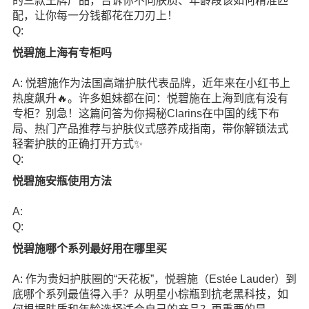
的三款王牌产品，告诉你不同肤质、年龄段该如何精准匹
配，让你每一分钱都花在刀刃上！
Q:
悦碧施上海有专柜吗
A: 悦碧施作为法国高端护肤代表品牌，近年来在小红书上
热度飙升🔥。许多姐妹都在问：悦碧施在上海到底有没有
专柜？别急！这篇问答为你揭秘Clarins在中国的线下布
局、热门产品推荐与护肤仪式感养成指南，带你解锁法式
轻奢护肤的正确打开方式✨
Q:
悦碧施安瓶使用方法
A:
Q:
悦碧施哪个系列最好用在哪里买
A: 作为贵妇护肤圈的“天花板”，悦碧施（Estée Lauder）到
底哪个系列最值得入手？从明星小棕瓶到抗老黑科技，如