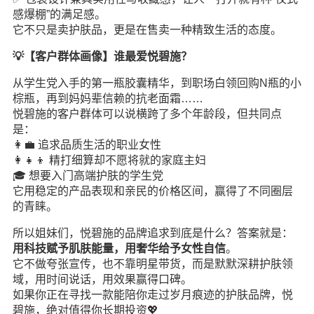
感爆棚”的满足感。
它不只是卖护肤品，更是在售卖一种精致生活的态度。
💡【客户群体画像】谁最爱悦碧施？
从学生党入手的第一瓶胶囊精华，到职场白领回购N瓶的小
棕瓶，再到妈妈辈信赖的抗老面霜……
悦碧施的客户群体可以说横跨了多个年龄段，但共同点
是：
👩‍💼 追求品质生活的职业女性
👩‍👧‍👦 精打细算却不愿将就的家庭主妇
🎓 想要入门高端护肤的学生党
它用稳定的产品表现和亲民的价格区间，赢得了不同圈层
的青睐。
所以姐妹们，悦碧施的品牌追求到底是什么？答案就是：
用科技赋予肌肤能量，用奢华给予女性自信
。
它不做夸张宣传，也不靠明星带货，而是默默深耕护肤领
域，用时间说话，用效果赢得口碑。
如果你正在寻找一款能陪你走过岁月痕迹的护肤品牌，悦
碧施，绝对值得你长期投资💖