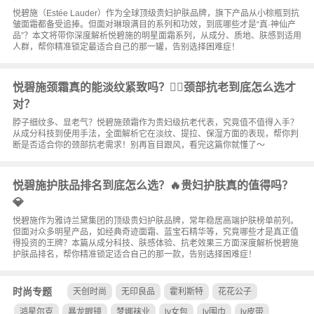
悦碧施（Estée Lauder）作为全球顶级贵妇护肤品牌，旗下产品从小棕瓶到抗
皱面霜都备受追捧。但面对琳琅满目的系列和功效，到底哪些才是“真·神仙产
品”？本文将带你深度解析悦碧施的明星面霜系列，从成分、质地、肤感到适用
人群，帮你精准锁定最适合自己的那一罐，告别选择困难症！
悦碧施颈霜真的能淡纹紧致吗？💆‍♀️颈部抗老到底怎么选才
对？
脖子细纹多、显老气？悦碧施颈霜作为贵妇级抗老代表，究竟值不值得入手？
从成分科技到使用手法，全面解析它在淡纹、提拉、保湿方面的表现，帮你判
断是否适合你的颈部抗老需求！别再盲目跟风，看完这篇你就懂了～
悦碧施护肤品排名到底怎么选？🔥贵妇护肤真的值得吗？
💎
悦碧施作为雅诗兰黛集团的顶级贵妇护肤品牌，常年稳居高端护肤榜单前列。
但面对众多明星产品，如经典奇迹面霜、蓝宝石精华等，究竟哪些才是真正值
得投资的王牌？本篇从成分科技、肤感体验、抗老效果三方面深度解析悦碧施
护肤品排名，帮你精准锁定适合自己的那一款，告别选择困难症！
时尚专题
天创时尚
无印良品
霍利斯特
花花公子
鸿星尔克
暴龙眼镜
梦娜袜业
lv女包
lv围巾
lv皮带