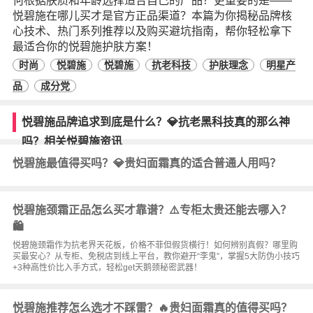
何根据肤质和年龄选择适合自己的产品？更重要的是——
悦碧施在哪儿买才是官方正品渠道？本篇为你揭秘品牌核
心技术、热门系列推荐以及购买避坑指南，帮你轻松拿下
最适合你的悦碧施护肤方案！
时尚
悦碧施
悦碧施
抗老科技
护肤理念
明星产
品
成分党
悦碧施品牌追求到底是什么？💎抗老黑科技真的那么神
吗？相关悦碧施资讯
悦碧施最值得买吗？💎贵妇面霜真的适合普通人用吗？
悦碧施颈霜正品怎么买才靠谱？⚠️专柜太贵还能去哪入？
🛍️
悦碧施颈霜作为抗老界天花板，价格不菲但假货横行！如何辨别真假？哪里购
买最安心？从专柜、免税店到线上平台，教你避开“李鬼”，掌握5大防伪小技巧
+3种高性价比入手方式，轻松get天鹅颈秘密武器！
悦碧施推荐怎么选才不踩雷？🔥贵妇面霜真的值得买吗？