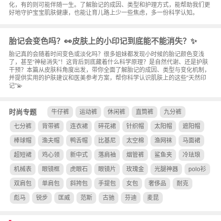
化，有的则可能伴随一生。了解胎记的成因、类型和护理方式，能帮助我们更
好地守护宝宝肌肤健康，也能让育儿路上少一些焦虑，多一份科学认知。
胎记会变色吗？👀皮肤上的小印记到底能不能消失？✨
胎记真的会随着时间变色或淡化吗？很多姐妹都发现小时候的胎记颜色变浅
了，甚至“神秘消失”！这背后到底藏着什么科学原理？是自然代谢、还是护肤
干预？本篇从皮肤科角度出发，带你全面了解胎记的成因、类型与变化机制，
并提供实用的护肤建议和医美参考方案，帮你科学认识肌肤上的这些“天然印
记”💫
时尚专题
牛仔裤
运动裤
休闲裤
直筒裤
九分裤
七分裤
背带裤
连衣裙
碎花裙
针织帽
太阳帽
遮阳帽
棒球帽
渔夫帽
鸭舌帽
比基尼
太空棉
渔网袜
马面裙
超短裙
鸡心领
新中式
落肩袖
烟管裤
鲨鱼夹
冷珐琅
机械表
眼镜框
虎眼石
眼镜片
玫瑰金
光腿神器
polo衫
双肩包
单肩包
斜挎包
手提包
女包
奢侈品
耐克
彪马
锐步
匡威
范斯
古驰
芬迪
麦昆