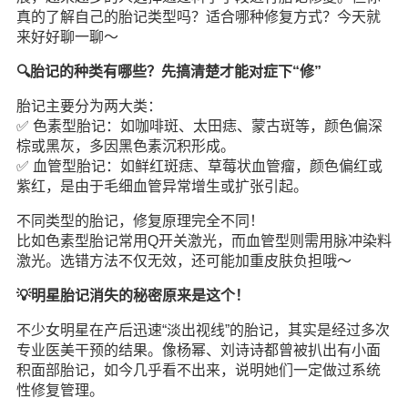
真的了解自己的胎记类型吗？适合哪种修复方式？今天就
来好好聊一聊～
🔍胎记的种类有哪些？先搞清楚才能对症下“修”
胎记主要分为两大类：
✅ 色素型胎记：如咖啡斑、太田痣、蒙古斑等，颜色偏深
棕或黑灰，多因黑色素沉积形成。
✅ 血管型胎记：如鲜红斑痣、草莓状血管瘤，颜色偏红或
紫红，是由于毛细血管异常增生或扩张引起。
不同类型的胎记，修复原理完全不同！
比如色素型胎记常用Q开关激光，而血管型则需用脉冲染料
激光。选错方法不仅无效，还可能加重皮肤负担哦～
💡明星胎记消失的秘密原来是这个！
不少女明星在产后迅速“淡出视线”的胎记，其实是经过多次
专业医美干预的结果。像杨幂、刘诗诗都曾被扒出有小面
积面部胎记，如今几乎看不出来，说明她们一定做过系统
性修复管理。