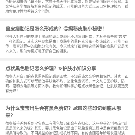
色胎记和普通色斑不同，它属于先天性色素异常，想要完全消除并不容易。本
文将从科学角度解析白色胎记的成因、可能的改善方式以及日常护理技巧，帮
助你更理性地看待这个问题。
兽皮痣胎记是怎么形成的？🤔揭秘皮肤小秘密！
很多人对自己的皮肤上出现的斑点或颜色不均感到困惑，尤其是那些像“兽皮”
一样的胎记。其实这些现象是由于皮肤中的黑色素分布不均造成的，可能与遗
传、发育过程中的细胞分化有关。今天就来详细聊聊这些神秘的皮肤印记是怎
么来的，帮助你更好地了解自己的肌肤。
点状黑色胎记怎么护理？✨护肤小知识分享
很多人对自己的点状黑色胎记感到困扰，不知道该怎么护理和保养。其实，正
确的护肤方式可以帮助改善肤色不均、淡化色素沉着。本文从日常护肤、防
晒、温和去角质等方面入手，教你如何科学护理点状黑色胎记，让肌肤更透亮
有光泽！
为什么宝宝出生会有黑色胎记？👶🏻这些印记到底从哪
来？
很多新手爸妈看到宝宝身上有黑色胎记都会有点担心，这些神秘的“小标记”到
底是怎么来的呢？其实，婴儿黑色胎记是由于胚胎发育过程中黑色素细胞异常
聚集所导致的。不同类型的胎记形成机制不同，有的会随着年龄增长逐渐淡