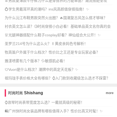
👖男款夏薄款牛仔裤为什么是穿搭界的万能单品？潮流搭配全攻
略！✨
💍学生男戴耳环真的潮吗？ins风高颜值穿搭指南！✨
为什么沅江布鞋男款突然火出圈？🔥国潮复古风怎么搭才够味？
衬衣英文怎么读？🧐时尚穿搭小白必看！基础单品英文名你真的会
念吗？
👗光腿神器搭配什么鞋子cosplay好看？神仙组合大公开！✨
圣罗兰214号为什么这么火？💄黄皮亲妈色号解析！
牧高笛户外属于什么档次？性价比之王还是专业玩家必备？
雅漾喷雾有几个版本？💦敏感肌必看！
👕Vuori是什么档次？潮牌中的高定天花板？✨
祖玛珑手表价格大全有哪些？⌚️入门款到收藏级怎么选才不踩雷？
🔥
Shishang
时尚时尚
more
⌚️浪琴时尚表带宽度怎么选？一戴就高级的秘密！
🛍️广州快时尚女装品牌有哪些值得入手？性价比高又时髦！✨