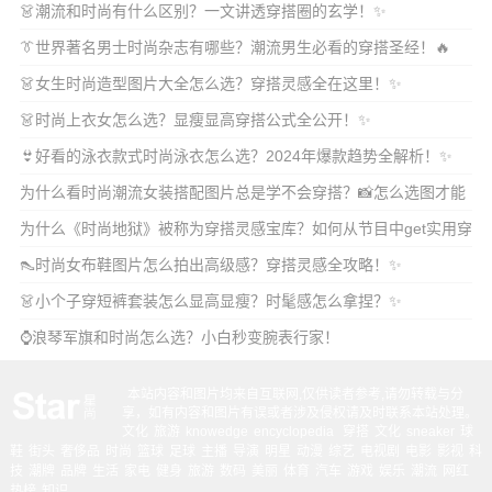
👗潮流和时尚有什么区别？一文讲透穿搭圈的玄学！✨
👔世界著名男士时尚杂志有哪些？潮流男生必看的穿搭圣经！🔥
👗女生时尚造型图片大全怎么选？穿搭灵感全在这里！✨
👗时尚上衣女怎么选？显瘦显高穿搭公式全公开！✨
👙好看的泳衣款式时尚泳衣怎么选？2024年爆款趋势全解析！✨
为什么看时尚潮流女装搭配图片总是学不会穿搭？📸怎么选图才能
get明星同款高级
为什么《时尚地狱》被称为穿搭灵感宝库？如何从节目中get实用穿
搭技巧？
👠时尚女布鞋图片怎么拍出高级感？穿搭灵感全攻略！✨
👗小个子穿短裤套装怎么显高显瘦？时髦感怎么拿捏？✨
⌚浪琴军旗和时尚怎么选？小白秒变腕表行家！
本站内容和图片均来自互联网,仅供读者参考,请勿转载与分
享，如有内容和图片有误或者涉及侵权请及时联系本站处理。
文化
旅游
knowedge
encyclopedia
穿搭
文化
sneaker
球
鞋
街头
奢侈品
时尚
篮球
足球
主播
导演
明星
动漫
综艺
电视剧
电影
影视
科
技
潮牌
品牌
生活
家电
健身
旅游
数码
美丽
体育
汽车
游戏
娱乐
潮流
网红
热榜
知识