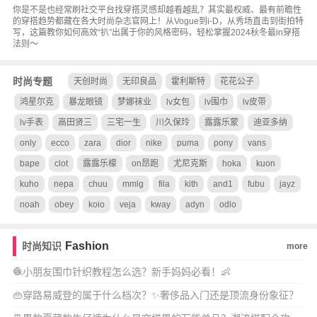
你是不是也经常刷社交平台找穿搭灵感却越看越乱？其实最权威、最有前瞻性
的穿搭趋势都藏在各大时尚杂志官网上！从Vogue到i-D，从秀场直击到街拍特
写，这篇教你如何高效“扒”出属于你的风格密码，轻松掌握2024秋冬最in穿搭
法则～
时尚专题
天创时尚
无印良品
霍利斯特
花花公子
鸿星尔克
暴龙眼镜
梦娜袜业
lv女包
lv围巾
lv皮带
lv手表
高田贤三
三宅一生
川久保玲
露露乐蒙
迪亚多纳
only
ecco
zara
dior
nike
puma
pony
vans
bape
clot
露露乐檬
on昂跑
尤尼克斯
hoka
kuon
kuho
nepa
chuu
mmlg
fila
kith
and1
fubu
jayz
noah
obey
koio
veja
kway
adyn
odlo
Fashion
时尚知识
more
🧶小朋友围巾针织教程怎么选？新手妈妈必看！👶
👜穿路易威登的属于什么档次？✨奢侈品入门还是顶流身份象征？