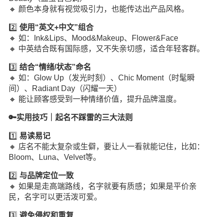
🔸 颜色本身就有视觉吸引力，也能传达出产品风格。
2️⃣
使用“英文+中文”组合
🔸 如：Ink&Lips、Mood&Makeup、Flower&Face
🔸 中英结合既有国际感，又不失亲切感，适合年轻客群。
3️⃣
结合“情绪/状态”命名
🔸 如：Glow Up（发光时刻）、Chic Moment（时髦瞬
间）、Radiant Day（闪耀一天）
🔸 能让顾客感受到一种情绪价值，提升品牌温度。
🔑实用技巧｜起名不踩雷的三大法则
1️⃣
易读易记
🔸 店名不能太复杂或生僻，要让人一看就能记住，比如：
Bloom、Luna、Velvet等。
2️⃣
与品牌定位一致
🔸 如果是走高端路线，名字就要有质感；如果是平价亲
民，名字可以更活泼可爱。
3️⃣
避免侵权和重复