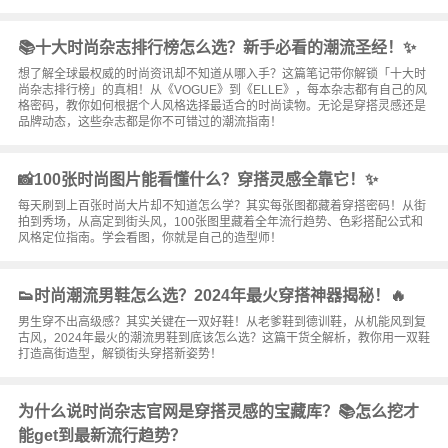
📚十大时尚杂志排行榜怎么选？新手必看的潮流圣经！✨
想了解全球最权威的时尚资讯却不知道从哪入手？这篇笔记带你解锁「十大时
尚杂志排行榜」的真相！从《VOGUE》到《ELLE》，每本杂志都有自己的风
格密码，教你如何根据个人风格选择最适合的时尚读物。无论是穿搭灵感还是
品牌动态，这些杂志都是你不可错过的潮流指南！
📸100张时尚图片能看懂什么？穿搭灵感全靠它！✨
每天刷到上百张时尚大片却不知道怎么学？其实每张图都藏着穿搭密码！从街
拍到秀场，从高定到街头风，100张图里藏着全年流行趋势、色彩搭配公式和
风格定位指南。学会看图，你就是自己的造型师！
👟时尚潮流男鞋怎么选？2024年最火穿搭神器揭秘！🔥
男生穿不出高级感？其实关键在一双好鞋！从老爹鞋到德训鞋，从机能风到复
古风，2024年最火的潮流男鞋到底该怎么选？这篇干货全解析，教你用一双鞋
打造高街造型，解锁街头穿搭新姿势！
为什么说时尚杂志官网是穿搭灵感的宝藏库？📚怎么挖才
能get到最新流行趋势？