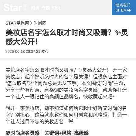
联系我们
时尚
专题
知识
SITEMAP
STAR星尚网
时尚网
》
美妆店名字怎么取才时尚又吸睛？✨灵
感大公开！
2026-06-18 20:37:21
发布
美妆店名字怎么取才
时尚
又吸睛？✨灵感大公开！ 开一家
美妆店，起个好听又时尚的名字是关键！但很多店主面对
“怎么取名”这个问题总是无从下手。本文围绕“时尚”主题，
分享一些有创意、有格调的美妆店名字灵感，帮助你打造
一个让人一眼记住的高颜值
品牌
名，快收藏起来吧~
想开一家美妆店，却不知道如何给它起个好听又时尚的名
字？别担心，这篇就来教你如何用创意和风格感，打造一
个让人过目不忘的美妆店名！🌟
🌸时尚店名灵感｜关键词+风格=高级感