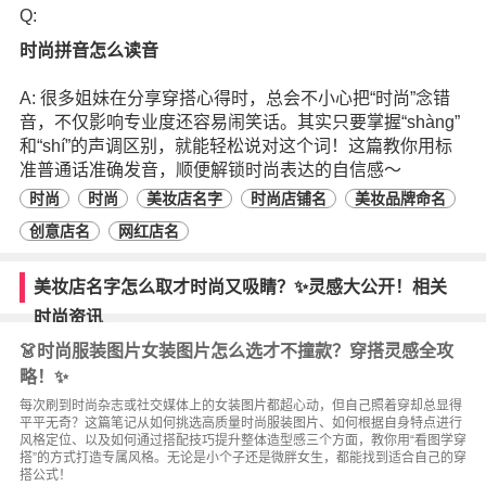
Q:
时尚拼音怎么读音
A: 很多姐妹在分享穿搭心得时，总会不小心把“时尚”念错
音，不仅影响专业度还容易闹笑话。其实只要掌握“shàng”
和“shí”的声调区别，就能轻松说对这个词！这篇教你用标
准普通话准确发音，顺便解锁时尚表达的自信感～
时尚
时尚
美妆店名字
时尚店铺名
美妆品牌命名
创意店名
网红店名
美妆店名字怎么取才时尚又吸睛？✨灵感大公开！相关
时尚资讯
👗时尚服装图片女装图片怎么选才不撞款？穿搭灵感全攻
略！✨
每次刷到时尚杂志或社交媒体上的女装图片都超心动，但自己照着穿却总显得
平平无奇？这篇笔记从如何挑选高质量时尚服装图片、如何根据自身特点进行
风格定位、以及如何通过搭配技巧提升整体造型感三个方面，教你用“看图学穿
搭”的方式打造专属风格。无论是小个子还是微胖女生，都能找到适合自己的穿
搭公式！