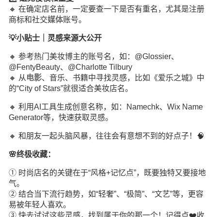
🔸 在确定店名前，一定要查一下是否有重名，尤其是注册
商标和社交
媒体
账号。
💡小贴士｜灵感来源大公开
🔸 参考热门美妆博主的账号名，如：@Glossier、
@FentyBeauty、@Charlotte Tilbury
🔸 从
电影
、音乐、书籍中寻找灵感，比如《爱乐之城》中
的“City of Stars”就很适合美妆店名。
🔸 利用AI工具生成创意名称，如：Namechk、Wix Name
Generator等，快速获取灵感。
🔸 和朋友一起头脑风暴，往往会有意想不到的好点子！🧠
🌸终极收藏：
① 时尚店名的关键在于“风格+记忆点”，既要独特又要接地
气。
② 结合当下流行趋势，如“轻奢”、“极简”、“文艺”等，更容
易被年轻人喜欢。
③ 快去试试这些灵感，找到属于你的那一个！记得点❤️收