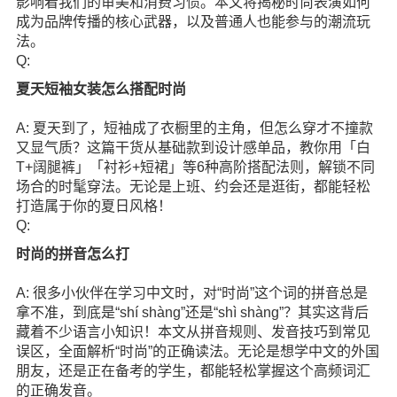
影响着我们的审美和消费习惯。本文将揭秘时尚表演如何
成为品牌传播的核心武器，以及普通人也能参与的潮流玩
法。
Q:
夏天短袖女装怎么搭配时尚
A: 夏天到了，短袖成了衣橱里的主角，但怎么穿才不撞款
又显气质？这篇干货从基础款到设计感单品，教你用「白
T+阔腿裤」「衬衫+短裙」等6种高阶搭配法则，解锁不同
场合的时髦穿法。无论是上班、约会还是逛街，都能轻松
打造属于你的夏日风格！
Q:
时尚的拼音怎么打
A: 很多小伙伴在学习中文时，对“时尚”这个词的拼音总是
拿不准，到底是“shí shàng”还是“shì shàng”？其实这背后
藏着不少语言小知识！本文从拼音规则、发音技巧到常见
误区，全面解析“时尚”的正确读法。无论是想学中文的外国
朋友，还是正在备考的学生，都能轻松掌握这个高频词汇
的正确发音。