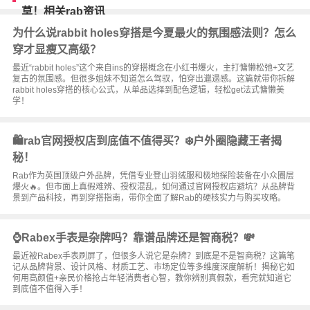
草！相关rab资讯
为什么说rabbit holes穿搭是今夏最火的氛围感法则？怎么
穿才显瘦又高级？
最近“rabbit holes”这个来自ins的穿搭概念在小红书爆火，主打慵懒松弛+文艺
复古的氛围感。但很多姐妹不知道怎么驾驭，怕穿出邋遢感。这篇就带你拆解
rabbit holes穿搭的核心公式，从单品选择到配色逻辑，轻松get法式慵懒美
学！
🛍️rab官网授权店到底值不值得买？❄️户外圈隐藏王者揭
秘！
Rab作为英国顶级户外品牌，凭借专业登山羽绒服和极地探险装备在小众圈层
爆火🔥。但市面上真假难辨、授权混乱，如何通过官网授权店避坑？从品牌背
景到产品科技，再到穿搭指南，带你全面了解Rab的硬核实力与购买攻略。
⌚Rabex手表是杂牌吗？靠谱品牌还是智商税？💸
最近被Rabex手表刷屏了，但很多人说它是杂牌？到底是不是智商税？这篇笔
记从品牌背景、设计风格、材质工艺、市场定位等多维度深度解析！揭秘它如
何用高颜值+亲民价格抢占年轻消费者心智，教你辨别真假款，看完就知道它
到底值不值得入手！