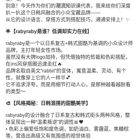
别急！今天作为你们的
潮流
知识
课代表，我来给你们深度
扒一扒这个日韩风融合的小众宝藏品牌——
从它的设计语言、穿搭方式到搭配技巧，通通安排上！✨
🌟【rabyraby是谁？低调却实力在线】
rabyraby是一个以日系复古+韩式甜酷为基调的小众设计师
品牌，主打年轻女性市场。
虽然没有大牌logo加持，但凭借独特的剪裁和色彩搭配，
在ins风穿搭圈迅速走红🔥
品牌名取自英文“rabbit”的变体，寓意温柔、灵动、有个
性，就像穿上它的人一样🐰💕
它不追求浮夸，而是用细节打动人心，是那种越看越耐看
的类型～
🎨【风格揭秘：日韩混搭的甜酷美学】
rabyraby的设计融合了日系复古和韩式街头两种风格，整
体呈现出一种“温柔叛逆”的调性🎀🖤
• 色彩上偏爱低饱和度色调，如奶油白、雾霾蓝、焦糖棕
等，营造出高级又有氛围感的视觉体验