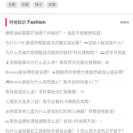
长靴
女靴
袜子
丝袜
Fashion
时尚知识
more
橄榄油和霍霍巴油哪个护肤好？✨油皮干皮都想知道！
为什么YSL墨镜窄框能成法式酷女孩必备？🕶️显脸小秘诀是什么？
为什么百雀羚官网能成为国货护肤的“时光博物馆”？🕰️老字号到底
怎么选才不踩雷
🧴宝格丽香水为什么这么贵？香氛界天花板价格揭秘！💎
Brooks是杂牌还是名牌？🔥跑鞋界的老牌大佬居然被误认成杂牌？
🎮Bonds游戏为什么突然爆火？新手如何快速入门？
香皂英语怎么读？学好美妆词汇超重要！🧼
三国杀大宝多少钱？新手必看的卡牌购买攻略！
🎀拼音发夹儿童为什么是宝妈们的育儿神器？早教穿搭新宠！
👟黑色品牌防滑旅游鞋怎么选？舒适+时尚两不误！✨
为什么滋润唇彩工具是秋冬唇妆必备？💄怎么选才显色又不拔干？