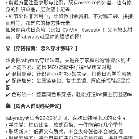
• 剪裁方面注重廓形与比例，既有oversize的外套，也有修
身的针织单品，层次感十足🧶
• 细节处理非常用心，比如做旧金属扣、不对称口袋、拼接
面料等，都是它的标志性元素
如果你喜欢日杂风（比如《ViVi》《sweet》）又不想太甜
美，那rabyraby就是你的理想选择！
👗【穿搭指南：怎么穿才够味？】
想要把rabyraby穿出味道，关键在于掌握它的“甜酷法则”💃
✔️ 上宽下紧：宽松卫衣+高腰牛仔裤=显瘦又时髦
✔️ 混搭叠穿：针织背心+衬衫+短夹克，打造日系学院风📚
✔️ 配饰加分：金属链条包、复古墨镜、厚底乐福鞋都是绝
配
✔️ 色彩统一：整套同色系穿搭，轻松打造ins博主氛围感📸
🛍️【适合人群&购买建议】
rabyraby更适合20-30岁之间、喜欢日韩混搭风的女生👧
• 学生党：性价比高，款式百搭，一件能穿好几个季节
• 职场新人：低调又有质感，不会太夸张也不会被忽视
•
时尚
爱好者：适合用来打造自己的风格标签，提升穿搭辨