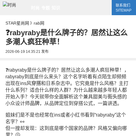
联系我们
时尚
专题
知识
SITEMAP
STAR星尚网
rab网
》
❓rabyraby是什么牌子的？居然让这么
多潮人疯狂种草！
2026-06-19 14:35:21
发布
❓rabyraby是什么牌子的？居然让这么多潮人疯狂种草！，
rabyraby到底是什么来头？这个名字听着有点陌生却频频
出现在ins风
穿搭
和日系杂志中。它究竟是什么风格？主打
什么系列？适合什么样的人群？为什么越来越多年轻人都
开始入手？今天就带你全面解析这个兼具甜美与
街头
感的
小众设计师
品牌
，从品牌定位到穿搭公式，一篇讲透。
姐妹们是不是也经常在ins或者小红书看到“rabyraby”这个
名字？👀
但一搜却发现：这到底是哪个国家的品牌？风格又偏向哪
里？🤔