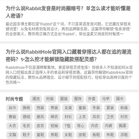
为什么说Rabbit发音是时尚圈暗号？🐰怎么读才能听懂潮
人密语？
最近超多博主都在提“Rabbit”这个词，不只是英语发音问题，它还藏在穿搭关
键词里！从兔毛材质到兔耳设计，再到品牌联名款，这篇带你解锁“兔系穿搭”
的全部奥义，教你用正确方式念出“Rabbit”，穿出温柔又俏皮的时髦感～
为什么说RabbitHole官网入口藏着穿搭达人都在追的潮流
密码？✨怎么挖才能解锁隐藏款搭配灵感？
RabbitHole不仅是潮牌聚集地，更是穿搭灵感宝库！但很多人不知道如何从官
网入口挖掘出真正值得入手的单品和穿搭思路。这篇带你解锁RabbitHole官网
的隐藏玩法，教你从品牌理念、设计细节到搭配技巧，轻松穿出高辨识度的个
性风格～
时尚专题
潮流
时装
服装
服饰
外套
马甲
围巾
丝巾
旗袍
西装
男装
女装
童装
冬装
夏装
秋装
春装
德绒
披风
棉衣
衬衫
上衣
风衣
卫衣
衬衣
大衣
毛衣
皮衣
短袖
T恤
背心
内衣
内裤
胸罩
文胸
鞋子
童鞋
男鞋
女鞋
皮鞋
板鞋
布鞋
凉鞋