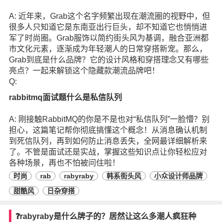
A: 近年来，Grab这个名字频繁出现在潮流圈的视野中，但
很多人只知道它是东南亚出行巨头，却不知道它也悄悄进
军了时尚圈。Grab服饰以简约街头风为基调，融合亚洲都
市文化元素，逐渐成为年轻潮人的日常穿搭新宠。那么，
Grab到底是什么品牌？它的设计风格和穿搭理念又有哪些
亮点？一起来解锁这个隐藏款潮流品牌吧！
Q:
rabbitmq面试题什么是私信队列
A: 刚接触RabbitMQ的你是不是也对“私信队列”一脸懵？别
担心，这篇笔记帮你彻底搞懂这个概念！从消息确认机制
到死信队列，再到如何防止消息丢失，全网最详细解析来
了。不管是面试还是实战，掌握这些知识点让你轻松应对
各种场景，再也不怕被问住啦！
时尚
rab
rabyraby
韩系街头风
小众设计师品牌
甜酷风
日杂穿搭
❓rabyraby是什么牌子的？居然让这么多潮人疯狂种