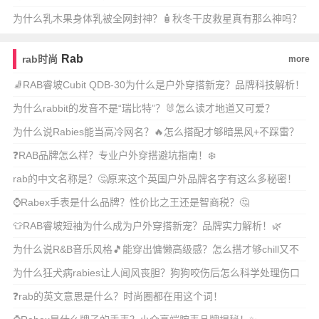
🔥
为什么乳木果身体乳被全网封神？🧴秋冬干皮救星真有那么神吗？
🔥
Rab
rab时尚
more
🧦RAB睿坡Cubit QDB-30为什么是户外穿搭新宠？品牌科技解析！
🔥
为什么rabbit的发音不是“瑞比特”？🐰怎么读才地道又可爱？
为什么说Rabies能当高冷网名？🔥怎么搭配才够暗黑风+不踩雷？
❓RAB品牌怎么样？专业户外穿搭避坑指南！❄️
rab的中文名称是？🤔原来这个英国户外品牌名字有这么多秘密！
⌚Rabex手表是什么品牌？性价比之王还是智商税？🤔
👕RAB睿坡短袖为什么成为户外穿搭新宠？品牌实力解析！🌿
为什么说R&B音乐风格🎵能穿出慵懒高级感？怎么搭才够chill又不
失态度？
为什么狂犬病rabies让人闻风丧胆？狗狗咬伤后怎么科学处理伤口
+预防感染？
❓rab的英文意思是什么？时尚圈都在用这个词！