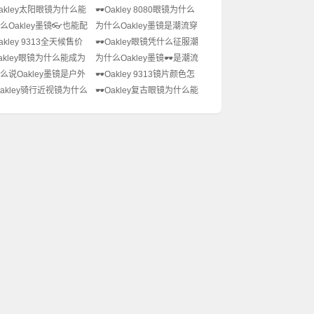
️Oakley太阳眼镜为什么能
🕶️Oakley 8080眼镜为什么
潮流icon？🤔潮人出街
成为潮流圈顶流？复古运动
么Oakley墨镜👓也能配
为什么Oakley墨镜是潮流穿
神器！
风的秘密！
？近视党怎么选才不踩
搭必备？🕶️重庆专柜在哪里
Oakley 9313全天候售价
🕶️Oakley眼镜凭什么征服潮
能买到爆款款？
么这么火？🔥潮人必备
人和运动员？🔥科技+潮流双
Oakley眼镜为什么能成为
为什么Oakley墨镜🕶️是潮流
未来战士”眼
buff加持！
场上的潮流icon？🔥潮
穿搭必备？怎么选才显脸小
么说Oakley墨镜是户外
🕶️Oakley 9313镜片颜色怎
动风必备！
又不撞款？
的灵魂？昆明哪里能买
么选？🔥潮人必备穿搭神
Oakley骑行近视镜为什么
🕶️Oakley复古眼镜为什么能
品？
器！
火？👀潮酷运动风必
成为潮人穿搭必备？🔥复古
风潮的秘密在这里！