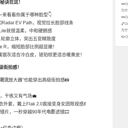
小秘诀在这！
🕶
成为
为什
来看看你属于哪种脸型👇
必备
度数
🕶️
雷？
adar EV Path，视觉拉长脸部线条
为什
🏀
的“
篮球
 Lite就很温柔，中和硬朗感
为什
人运
穿搭
👓
0 XL轮廓立体，突出五官精致度
到正
这么
ine R，缩短脸部比例超显嫩！
备！
属银灰适合冷白皮，琥珀棕更适合暖黄皮！
高级街拍感！
潮流
放大器”也能穿出高级街拍感📸
镜，干练又有气场💼
卫衣外套，戴上Flak 2.0直接变身女团既视感💃
变镜片，一秒穿越90年代
电影
滤镜🎞️
唇+红色边框）