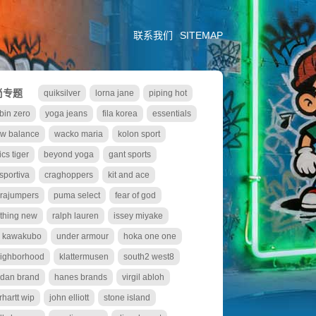
联系我们
SITEMAP
尚专题
quiksilver
lorna jane
piping hot
bin zero
yoga jeans
fila korea
essentials
w balance
wacko maria
kolon sport
ics tiger
beyond yoga
gant sports
 sportiva
craghoppers
kit and ace
rajumpers
puma select
fear of god
thing new
ralph lauren
issey miyake
i kawakubo
under armour
hoka one one
ighborhood
klattermusen
south2 west8
rdan brand
hanes brands
virgil abloh
rhartt wip
john elliott
stone island