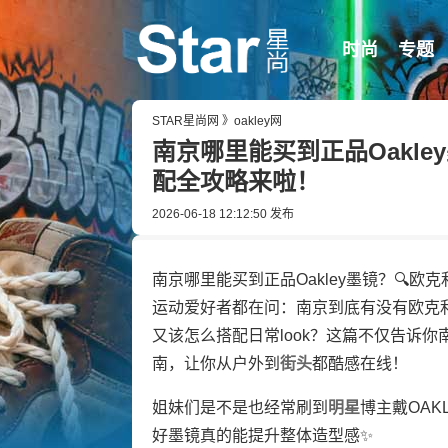
时尚
专题
STAR星尚网
》
oakley网
南京哪里能买到正品Oakle
配全攻略来啦！
2026-06-18 12:12:50
发布
南京哪里能买到正品Oakley墨镜？🔍欧
运动爱好者都在问：南京到底有没有欧克利
又该怎么搭配日常look？这篇不仅告诉
南，让你从户外到
街头
都酷感在线！
姐妹们是不是也经常刷到
明星
博主戴OAK
好墨镜真的能提升整体造型感✨