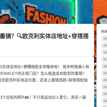
知识
时
y墨镜？🔍欧克利实体店地址+穿搭搭
ca
ne
as
la
pa
克利实体店地址+
穿搭
搭配全攻略来啦！ 很多
时尚
潮人和
OAKLEY的正规门店？怎么挑选适合脸型的墨镜？
no
你南京欧克利实体店位置，还送上墨镜选款+穿搭搭配指
re
ne
jo
LEY出街的照片📸？不只是运动达人爱它，其实一副
ca