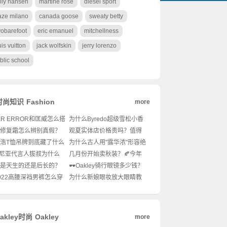
lly hansen
martine rose
diesel sport
aze milano
canada goose
sweaty betty
vobarefoot
eric emanuel
mitchellness
uis vuitton
jack wolfskin
jerry lorenzo
blic school
时尚知识
Fashion
more
ER ERROR和匡威怎么搭
为什么Byredo超级雪松小香
潮？🤔潮流达人都在穿
能成冷感木质香天花板？🌲
修复霜怎么辨别真假？
观夏实体店价格贵吗？值得
P组合！
男生女生都爱的中性香到
也能一眼看穿防伪细
买吗？🌿
山浩T恤吊牌到底藏了什么
为什么古人用"露华浓"形容绝
？揭秘潮流圈的“隐藏款”
世美颜？💄这句诗和美妆品
杰尼亚代言人拔叔为什么
几月份开始卖秋装？🍂今年
！
牌有什么神秘关联？🔥
言高定男装？🤔型男穿
流行哪些秋季穿搭单品？
是天生的还是后长的？
🕶️Oakley骑行眼镜多少钱？
花板来了！
没有可能偷偷长出一
值不值得入手？💰潮骑必备
2022高腰深裆男裤怎么穿
为什么新娘眼妆放大眼睛教
”
装备揭秘！
土？冬季穿搭小心机！❄️
程这么火？👀手残党也能get
明星同款电眼吗？
oakley时尚
Oakley
more