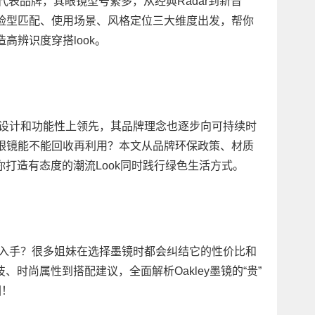
的代表品牌，其眼镜型号繁多，从经典Radar到新晋
从脸型匹配、使用场景、风格定位三大维度出发，帮你
高辨识度穿搭look。
不仅在设计和功能性上领先，其品牌理念也逐步向可持续时
旧眼镜能不能回收再利用？本文从品牌环保政策、材质
打造有态度的潮流Look同时践行绿色生活方式。
不值得入手？很多姐妹在选择墨镜时都会纠结它的性价比和
时尚属性到搭配建议，全面解析Oakley墨镜的“贵”
圈！