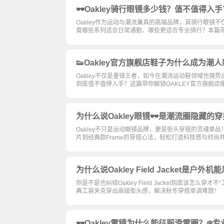
🕶️Oakley骑行眼镜多少钱？值不值得入
Oakley作为运动与潮流兼具的高端品牌，其骑行眼
竟哪些系列适合日常通勤、哪些更适合专业骑行？本篇带你
👟Oakley官方旗舰店鞋子为什么成为潮
Oakley不仅是墨镜王者，如今在潮流运动鞋领域也强
到底值不值得入手？这篇带你解锁OAKLEY官方旗舰
为什么说Oakley眼镜🕶️是潮流圈隐
Oakley不只是运动眼镜品牌，更是街头穿搭的灵魂单
片到经典款Frame的穿搭心法，轻松打造科技感与时尚并存
为什么说Oakley Field Jacke
你是不是也纠结Oakley Field Jacket到底该
典工装夹克穿出高级街头感，解决秋冬穿搭单调难题！
🕶️Oakley雪镜为什么能征服滑雪圈？❄