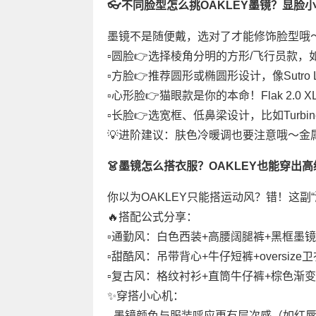
👓不同脸型怎么挑OAKLEY墨镜？显脸
墨镜不是随便戴，选对了才能修饰脸型哦～
▫️圆脸👉选择棱角分明的方形/飞行员款，如R
▫️方脸👉推荐圆形或椭圆形设计，像Sutro
▫️心形脸👉猫眼款是你的本命！Flak 2.
▫️长脸👉选宽框、低鼻梁设计，比如Turb
💡进阶建议：肤色冷暖调也要注意哦～金
👗墨镜怎么搭衣服？OAKLEY也能穿出
你以为OAKLEY只能搭运动风？错！这副“
🔥搭配公式分享：
▫️通勤风：白色西装+高腰阔腿裤+黑框墨
▫️甜酷风：吊带背心+牛仔短裤+oversize
▫️复古风：格纹衬衫+直筒牛仔裤+棕色渐
✨穿搭小心机：
- 墨镜颜色与服装呼应更有层次感（如红