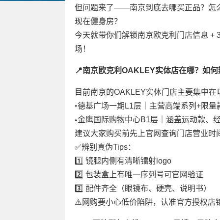
但问题来了——南京到底去哪买正品？怎
现在
健身
房？
今天就带你们解锁南京欧克利门店信息 + 
场！
📍南京欧克利OAKLEY实体店在哪？如
目前南京的OAKLEY实体门店主要集中
▫️德基广场一期L1层｜主营高端系列+限量
▫️金鹰国际购物中心B1层｜涵盖运动款、
建议大家购买前先上官网查询门店营业时
✅辨别真伪Tips：
1️⃣ 镜腿内侧有清晰镭射logo
2️⃣ 包装盒上有唯一序列号可官网验证
3️⃣ 配件齐全（眼镜布、硬壳、说明书）
⚠️网购要小心低价陷阱，认准官方授权店