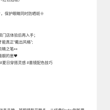
片，保护眼睛同时防晒斑🌞
正规门店体验后再入手；
能真正“戴出风格”;
睛之笔👀
靓的崽🖤
单 #夏日穿搭灵感 #墨镜配色技巧