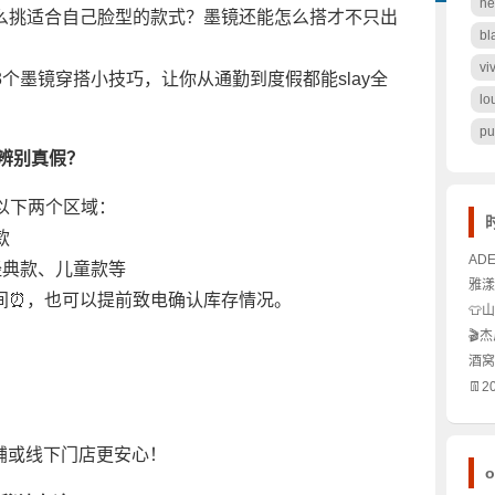
he
么挑适合自己脸型的款式？墨镜还能怎么搭才不只出
bl
vi
3个墨镜穿搭小技巧，让你从通勤到度假都能slay全
lo
pu
何辨别真假？
在以下两个区域：
款
AD
经典款、儿童款等
才够
雅漾
间⏰，也可以提前致电确认库存情况。
的C
小白
👕
节！
秘密
🎬
文化
能代
酒窝
搭天
✨有
👖
个？
才不
铺或线下门店更安心！