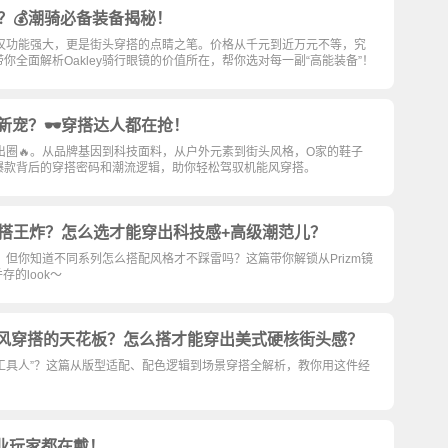
手？💰潮骑必备装备揭秘！
镜不仅功能强大，更是街头穿搭的点睛之笔。价格从千元到近万元不等，究
全面解析Oakley骑行眼镜的价值所在，帮你选对每一副“高能装备”！
人新宠？🕶️穿搭达人都在抢！
势出圈🔥。从品牌基因到科技面料，从户外元素到街头风格，O家的鞋子
店爆款背后的穿搭密码和潮流逻辑，助你轻松驾驭机能风穿搭。
藏的穿搭王炸？怎么选才能穿出科技感+高级潮范儿？
品！但你知道不同系列怎么搭配风格才不踩雷吗？这篇带你解锁从Prizm镜
的look～
t是户外机能风穿搭的天花板？怎么搭才能穿出美式硬核街头感？
怎么穿才不“工具人”？这篇从版型适配、配色逻辑到场景穿搭全解析，教你用这件经
️专业玩家都在戴！