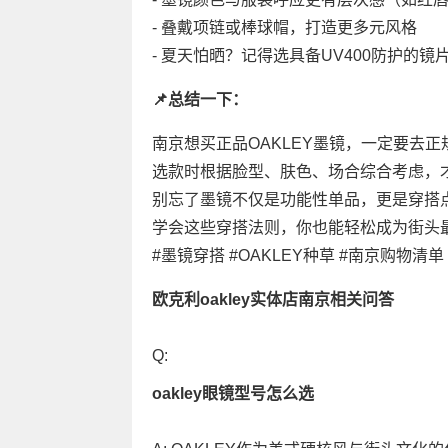
- 叠戴项链或棒球帽，打造更多元风格
- 夏天怕晒？记得选具备UV400防护的镜
📌总结一下：
南京想买正品OAKLEY墨镜，一定要去
选款时根据脸型、肤色、场合综合考虑，才
别忘了墨镜不仅是功能性单品，更是穿搭点
学会这些穿搭法则，你也能轻松成为街头最
#墨镜穿搭 #OAKLEY种草 #南京购物清
欧克利oakley实体店南京相关问答
Q:
oakley眼镜型号怎么选