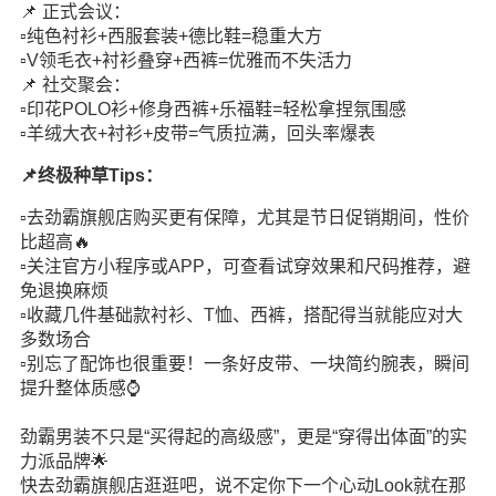
📌 正式会议：
▫️纯色衬衫+西服套装+德比鞋=稳重大方
▫️V领毛衣+衬衫叠穿+西裤=优雅而不失活力
📌 社交聚会：
▫️印花POLO衫+修身西裤+乐福鞋=轻松拿捏氛围感
▫️羊绒大衣+衬衫+皮带=气质拉满，回头率爆表
📌终极种草Tips：
▫️去劲霸旗舰店购买更有保障，尤其是节日促销期间，性价
比超高🔥
▫️关注官方小程序或APP，可查看试穿效果和尺码推荐，避
免退换麻烦
▫️收藏几件基础款衬衫、T恤、西裤，搭配得当就能应对大
多数场合
▫️别忘了配饰也很重要！一条好皮带、一块简约腕表，瞬间
提升整体质感⌚
劲霸男装不只是“买得起的高级感”，更是“穿得出体面”的实
力派品牌🌟
快去劲霸旗舰店逛逛吧，说不定你下一个心动Look就在那