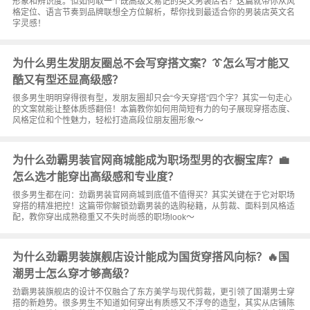
形象和辨识度。但如何取一个既高级又易记的英文男装店名？这篇就带你从风
格定位、语言节奏到品牌联想全方位解析，帮你找到最适合你的男装店英文名
字灵感！
为什么男生发朋友圈总不会写穿搭文案？👔怎么写才能又
酷又有型还显高级感？
很多男生明明穿得很有型，发朋友圈却只会“今天穿搭”四个字？其实一句走心
的文案就能让整体质感翻倍！本篇教你如何用简短有力的句子展现穿搭态度、
风格定位和个性魅力，轻松打造高段位朋友圈形象～
为什么劲霸男装官网商城能成为职场型男的衣橱宝库？💼
怎么选才能穿出高级感和专业度？
很多男生都在问：劲霸男装官网商城到底值不值得买？其实关键在于它对职场
穿搭的精准把控！这篇带你解锁劲霸男装的选购秘籍，从剪裁、面料到风格适
配，教你穿出成熟稳重又不失时尚感的职场look～
为什么劲霸男装旗舰店设计能成为国货穿搭风向标？🔥国
潮男士怎么穿才够高级？
劲霸男装旗舰店的设计不仅融合了东方美学与现代剪裁，更引领了国潮男士穿
搭的新趋势。很多男生不知道如何穿出有质感又不浮夸的造型，其实从店铺陈