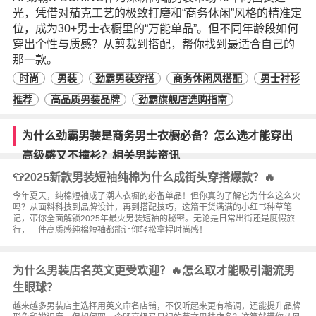
光，凭借对茄克工艺的极致打磨和“商务休闲”风格的精准定
位，成为30+男士衣橱里的“万能单品”。但不同年龄段如何
穿出个性与质感？从剪裁到搭配，帮你找到最适合自己的
那一款。
时尚
男装
劲霸男装穿搭
商务休闲风搭配
男士衬衫
推荐
高品质男装品牌
劲霸旗舰店选购指南
为什么劲霸男装是商务男士衣橱必备？怎么选才能穿出
高级感又不撞衫？相关男装资讯
👕2025新款男装短袖纯棉为什么成街头穿搭爆款？🔥
今年夏天，纯棉短袖成了潮人衣橱的必备单品！但你真的了解它为什么这么火
吗？从面料科技到品牌设计，再到搭配技巧，这篇干货满满的小红书种草笔
记，带你全面解锁2025年最火男装短袖的秘密。无论是日常出街还是度假旅
行，一件高质感纯棉短袖都能让你轻松拿捏时尚感！
为什么男装店名英文更受欢迎？🔥怎么取才能吸引潮流男
生眼球？
越来越多男装店主选择用英文命名店铺，不仅听起来更有格调，还能提升品牌