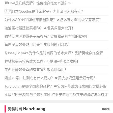
🛍️C&A是几线品牌？性价比穿搭怎么选？✨
🇯🇵日本Needles是什么牌子？为什么潮人都在穿？
为什么ADYN品牌成穿搭圈新宠？🔥怎么穿才够高级又有态度？
控油蓬松最建议买哪种？🔥发质救星大公开！
独特艾琳沐浴露是子品牌吗？🤔揭秘品牌背后的秘密！
莫匹罗星软膏能用几天？皮肤问题别乱涂！
👗Issey Miyake为什么是时尚界的艺术大师？品牌灵魂穿搭全解
析！🎨
种钻额头有抬头纹怎么办？✨护肤+手法全攻略！
夫西地酸软膏真的有害吗？敏感肌慎用！
娇兰25号口红到底有什么魔力？💋黄皮亲妈还是贵妇专属？
Tory Burch是哪个国家的品牌？👑它为何能成为轻奢圈的穿搭必备
单品？
索康尼啡翼2和1哪个软？🏃‍♀️小红书穿搭博主都在穿的跑鞋怎么选才
舒服又时尚
Nanzhuang
男装时尚
more