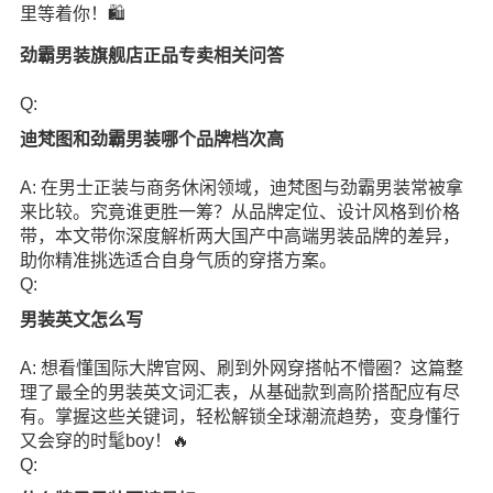
里等着你！🛍️
劲霸男装旗舰店正品专卖相关问答
Q:
迪梵图和劲霸男装哪个品牌档次高
A: 在男士正装与商务休闲领域，迪梵图与劲霸男装常被拿
来比较。究竟谁更胜一筹？从品牌定位、设计风格到价格
带，本文带你深度解析两大国产中高端男装品牌的差异，
助你精准挑选适合自身气质的穿搭方案。
Q:
男装英文怎么写
A: 想看懂国际大牌官网、刷到外网穿搭帖不懵圈？这篇整
理了最全的男装英文词汇表，从基础款到高阶搭配应有尽
有。掌握这些关键词，轻松解锁全球潮流趋势，变身懂行
又会穿的时髦boy！🔥
Q: