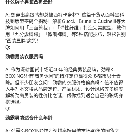
什么牌子男装西裤最好
A: 想穿出高级感却总被西裤卡身材？这篇干货从面料黑科
技到版型密码全揭秘！解析Gucci、Brunello Cucinelli等大
牌如何用「三面剪裁」+「弹性纤维」打造完美腿型，教你
用「九分露脚踝」「微喇裤脚」等5种搭配技巧，轻松告别
“西装显胖”魔咒！
Q:
劲霸男装衣服贵吗
A: 作为深耕国货市场近40年的经典男装品牌，劲霸K-
BOXING凭借“商务休闲”的精准定位赢得众多都市男士青
睐。但不少朋友会问：劲霸的衣服价格偏高吗？值不值得
入手？本文将从品牌定位、产品材质、设计风格等多维度
解析劲霸男装的性价比之谜，帮你找到适合自己的职场穿
搭选择。
Q:
劲霸男装适合什么年龄
A: 劲霸K-BOXING作为深耕高端男装市场40年的国货之