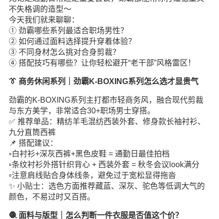
不失格调的造型～
今天我们就来聊聊：
① 劲霸哪些系列最适合职场男性？
② 如何通过面料选择提升穿着体验？
③ 不同身材怎么挑对合身剪裁？
④ 搭配技巧有哪些？让你轻松避开“老干部”风格雷区！
👔 商务休闲系列｜劲霸K-BOXING系列怎么选才显贵气
劲霸的K-BOXING系列主打都市轻商务风，融合现代剪裁
与东方美学，非常适合30+职场男士穿搭。
✅ 推荐单品：精纺羊毛混纺西装外套、修身款长袖衬衫、
九分直筒西裤
📌 搭配建议：
▫️白衬衫+深灰西裤+黑色皮鞋 = 通勤日最佳拍档
▫️条纹衬衫外搭针织背心 + 西装外套 = 秋冬会议look满分
▫️注意肩线贴合身体线条，避免过于宽松显得拖沓
✨ 小贴士：选色方面推荐藏蓝、深灰、驼色等低调大气的
颜色，不易过时又百搭。
🧶 面料与版型｜怎么判断一件衣服是否值这个价？