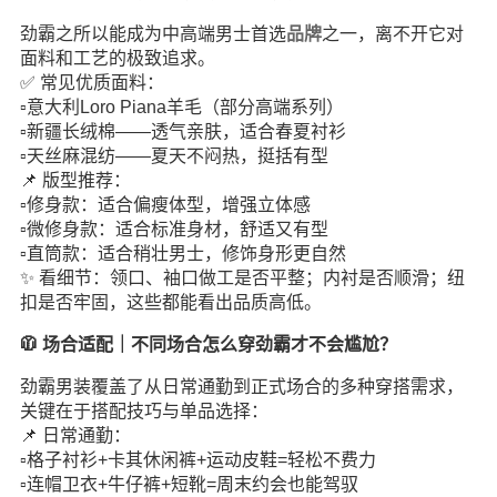
劲霸之所以能成为中高端男士首选
品牌
之一，离不开它对
面料和工艺的极致追求。
✅ 常见优质面料：
▫️意大利Loro Piana羊毛（部分高端系列）
▫️新疆长绒棉——透气亲肤，适合春夏衬衫
▫️天丝麻混纺——夏天不闷热，挺括有型
📌 版型推荐：
▫️修身款：适合偏瘦体型，增强立体感
▫️微修身款：适合标准身材，舒适又有型
▫️直筒款：适合稍壮男士，修饰身形更自然
✨ 看细节：领口、袖口做工是否平整；内衬是否顺滑；纽
扣是否牢固，这些都能看出品质高低。
🧥 场合适配｜不同场合怎么穿劲霸才不会尴尬？
劲霸男装覆盖了从日常通勤到正式场合的多种穿搭需求，
关键在于搭配技巧与单品选择：
📌 日常通勤：
▫️格子衬衫+卡其休闲裤+运动皮鞋=轻松不费力
▫️连帽卫衣+牛仔裤+短靴=周末约会也能驾驭