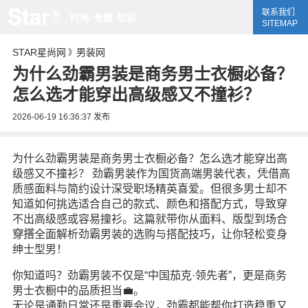
联系我们
时尚
专题
知识
SITEMAP
STAR星尚网
男装网
》
为什么劲霸男装是商务男士衣橱必备？
怎么选才能穿出高级感又不撞衫？
2026-06-19 16:36:37
发布
为什么劲霸男装是商务男士衣橱必备？怎么选才能穿出高
级感又不撞衫？ 劲霸男装作为国货高端男装代表，凭借高
质感面料与简约设计深受职场精英喜爱。但很多男士却不
知道如何挑选适合自己的款式、颜色和搭配方式，导致穿
不出高级感或容易撞衫。这篇就带你从面料、版型到场合
穿搭
全面解析劲霸男装的选购与搭配技巧，让你轻松变身
绅士型男！
你知道吗？劲霸男装不仅是“中国茄克·领先者”，更是商务
男士衣橱中的品质担当💼。
无论是通勤日常还是重要会议，劲霸都能帮你打造稳重又