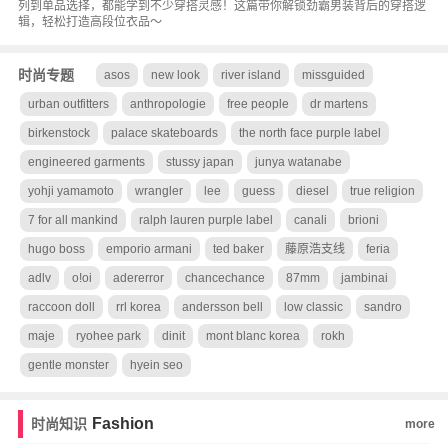
列到单品选择，都能学到不少穿搭灵感！这篇带你解锁劲霸男装背后的穿搭逻
辑，轻松打造高段位衣品～
时尚专题
asos
new look
river island
missguided
urban outfitters
anthropologie
free people
dr martens
birkenstock
palace skateboards
the north face purple label
engineered garments
stussy japan
junya watanabe
yohji yamamoto
wrangler
lee
guess
diesel
true religion
7 for all mankind
ralph lauren purple label
canali
brioni
hugo boss
emporio armani
ted baker
藤原浩支线
feria
adlv
o!oi
adererror
chancechance
87mm
jambinai
raccoon doll
rrl korea
andersson bell
low classic
sandro
maje
ryohee park
dinit
mont blanc korea
rokh
gentle monster
hyein seo
Fashion
时尚知识
more