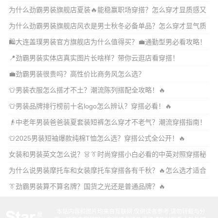
为什么劲霸男装旗舰店夏装🔥能稳赢职场穿搭？怎么穿才显质感又
不老气？
为什么劲霸男装旗舰店风衣是男士秋冬必备单品？怎么穿才显气质
又不撞款？
🛍️大连盖璞男装官方旗舰店为什么值得买？💼通勤型男必看攻略！
📍劲霸男装实体店真实图片长啥样？带你云逛店看穿搭！
💼劲霸男装很贵吗？高性价比商务风怎么选？
👕男装衣服怎么搭才不土？潮流陈列搭配全攻略！🔥
👕男装品牌排行榜前十名logo怎么辨认？穿搭必看！🔥
👴中老年男装爸爸装夏套装短裤怎么穿才不老气？潮流穿搭指南！
🔥
👕2025男装短袖爆款纯棉T恤怎么选？穿搭公式全公开！🔥
女装和男装英文怎么说？👗👔时尚穿搭小白必看的中英对照穿搭秘
籍！
为什么说男装摩托车和女装摩托车穿搭各有千秋？🔥怎么选才适合
自己风格？
👔劲霸男装算不算名牌？国货之光还是普通品牌？🔥
本站内容和图片均来自互联网,仅供读者参考,请勿转载与分