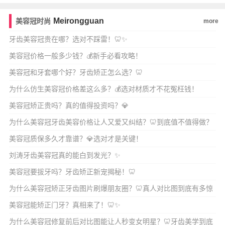
Meirongguan
美容冠时尚
more
牙齿美容冠贵在哪？选对不踩雷！🦷✨
美容冠价格一般多少钱？💰新手必看攻略！
美容冠和牙套哪个好？牙齿矫正怎么选？🦷
为什么仿生美容冠价格差这么多？💰选对材质才不花冤枉钱！
美容冠矫正贵吗？真的值得投资吗？💎
为什么美容冠牙齿美容价格让人又爱又纠结？🦷到底值不值得做？
美容冠质保多久才靠谱？💎选对才是关键！
刘涛牙齿美容冠真的能白到发光？✨
美容冠要拔牙吗？牙齿矫正新宠揭秘！🦷
为什么美容冠矫正牙齿图片刷爆朋友圈？🦷真人对比图到底有多惊
艳？
美容冠能矫正门牙？真相来了！🦷✨
为什么美容冠修复前后对比图能让人秒变女明星？🦷牙齿美学到底