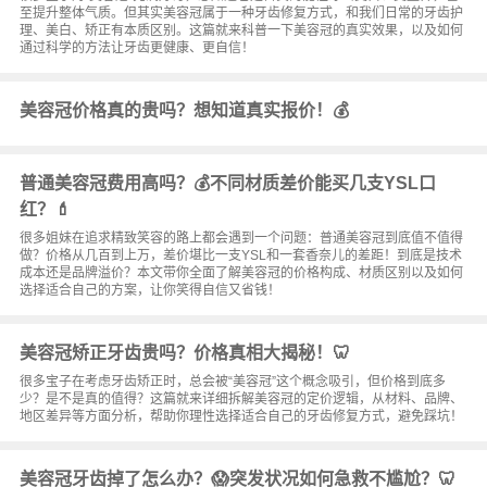
至提升整体气质。但其实美容冠属于一种牙齿修复方式，和我们日常的牙齿护
理、美白、矫正有本质区别。这篇就来科普一下美容冠的真实效果，以及如何
通过科学的方法让牙齿更健康、更自信！
美容冠价格真的贵吗？想知道真实报价！💰
普通美容冠费用高吗？💰不同材质差价能买几支YSL口
红？💄
很多姐妹在追求精致笑容的路上都会遇到一个问题：普通美容冠到底值不值得
做？价格从几百到上万，差价堪比一支YSL和一套香奈儿的差距！到底是技术
成本还是品牌溢价？本文带你全面了解美容冠的价格构成、材质区别以及如何
选择适合自己的方案，让你笑得自信又省钱！
美容冠矫正牙齿贵吗？价格真相大揭秘！🦷
很多宝子在考虑牙齿矫正时，总会被“美容冠”这个概念吸引，但价格到底多
少？是不是真的值得？这篇就来详细拆解美容冠的定价逻辑，从材料、品牌、
地区差异等方面分析，帮助你理性选择适合自己的牙齿修复方式，避免踩坑！
美容冠牙齿掉了怎么办？😱突发状况如何急救不尴尬？🦷