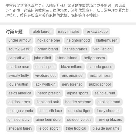
美容冠突然脱落真的会让人瞬间社死！尤其是在重要场合或外出时，该怎么
办？别慌，这篇问答教你三步稳住场面，还能优雅应对。从日常护理到紧急处
理技巧，帮你轻松应对美容冠掉落危机，保护笑容不掉线✨
时尚专题
ralph lauren
issey miyake
rei kawakubo
under armour
hoka one one
neighborhood
klattermusen
south2 west8
jordan brand
hanes brands
virgil abloh
carhartt wip
john elliott
stone island
helly hansen
martine rose
diesel sport
blaze milano
canada goose
sweaty betty
vivobarefoot
eric emanuel
mitchellness
louis vuitton
jack wolfskin
jerry lorenzo
public school
asics america
heron preston
alpina sports
saint laurent
adidas terrex
frank and oak
hender scheme
publish brand
bottega veneta
the north face
onitsuka tiger
lucky chouette
girls dont cry
aime leon dore
outdoor voices
rowing blazers
shepard fairey
le coq sportif
tribe tropical
bleu de paname