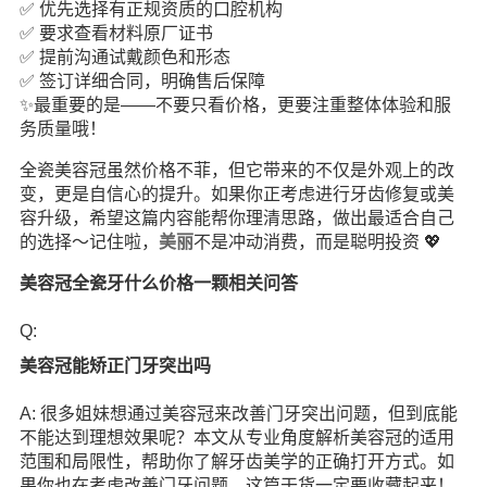
✅ 优先选择有正规资质的口腔机构
✅ 要求查看材料原厂证书
✅ 提前沟通试戴颜色和形态
✅ 签订详细合同，明确售后保障
✨最重要的是——不要只看价格，更要注重整体体验和服
务质量哦！
全瓷美容冠虽然价格不菲，但它带来的不仅是外观上的改
变，更是自信心的提升。如果你正考虑进行牙齿修复或美
容升级，希望这篇内容能帮你理清思路，做出最适合自己
的选择～记住啦，
美丽
不是冲动消费，而是聪明投资 💖
美容冠全瓷牙什么价格一颗相关问答
Q:
美容冠能矫正门牙突出吗
A: 很多姐妹想通过美容冠来改善门牙突出问题，但到底能
不能达到理想效果呢？本文从专业角度解析美容冠的适用
范围和局限性，帮助你了解牙齿美学的正确打开方式。如
果你也在考虑改善门牙问题，这篇干货一定要收藏起来！