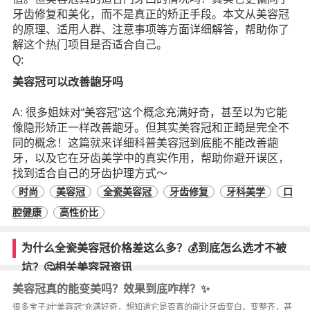
牙齿修复和美化，而不是真正的矫正手段。本文从美容冠
的原理、适用人群、注意事项等方面详细解答，帮助你了
解这个热门项目是否适合自己。
Q:
美容冠可以改善龅牙吗
A: 很多姐妹对“美容冠”这个概念充满好奇，甚至以为它能
像隐形矫正一样改善龅牙。但其实美容冠和正畸是完全不
同的概念！这篇就来详细科普美容冠到底能不能改善龅
牙，以及它在牙齿美学中的真实作用，帮助你避开误区，
找到适合自己的牙齿护理方式～
时尚
美容冠
全瓷美容冠
牙齿修复
牙科美学
口
腔健康
高性价比
为什么全瓷美容冠价格差这么多？💰到底怎么选才不被
坑？🤔相关美容冠资讯
美容冠真的能变美吗？效果到底咋样？✨
很多宝子对“美容冠”充满好奇，想知道它是否真的能让牙齿变白、变整齐，甚