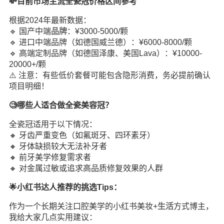
💸目前市场主流全瓷冠价格区间参考
根据2024年最新数据：
🔹 国产中端
品牌
：¥3000-5000/颗
🔹 进口中端品牌（如德国威兰德）：¥6000-8000/颗
🔹 高端定制品牌（如德国泽康、美国Lava）：¥10000-
20000+/颗
⚠️ 注意：有些低价套餐可能包含隐形消费，务必提前确认
项目明细！
🧐哪些人适合做全瓷美容冠？
全瓷冠适用于以下情况：
🔸 牙齿严重变色（如氟斑牙、四环素牙）
🔸 牙体缺损较大无法补牙者
🔸 前牙美学修复需求者
🔸 对金属过敏或追求高品质修复效果的人群
🌟小红书达人推荐的挑选Tips：
作为一个长期关注口腔美学的小红书美妆+
生活
方式博主，
我给大家几点实用建议：