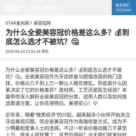
联系我们
时尚
专题
知识
SITEMAP
STAR星尚网
美容冠网
》
为什么全瓷美容冠价格差这么多？💰到
底怎么选才不被坑？🤔
2026-06-19 13:51:34
发布
为什么全瓷美容冠价格差这么多？💰到底怎么选才不被
坑？🤔，全瓷美容冠作为牙齿修复与颜值改造的热门选
择，价格从几千到上万一颗让人眼花缭乱。到底是什么因
素决定了它的价格差异？是材质、工艺还是医生经验？本
篇带你深入解析全瓷美容冠的分类、适用人群以及如何挑
选靠谱方案，让你花得明白、美得安心！💡
近年来，随着“微笑经济”的兴起，越来越多小伙伴开始关注
牙齿美观问题，而全瓷美容冠作为高端修复方式，成为不
少
明星
和爱美人士的选择。不过一听说价格动辄几千甚至
上万，很多人就犹豫了：这真的值吗？今天我们就来好好