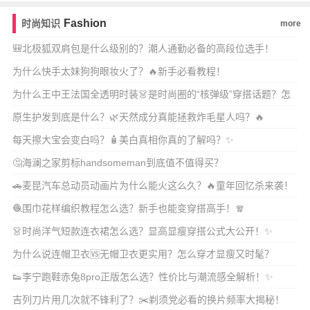
Fashion
时尚知识
more
🎒北极狐双肩包是什么级别的？潮人通勤必备的高段位选手！
为什么快手太妹狗狗眼妆火了？🔥新手必看教程！
为什么王中王法国全透明时装👗是时尚圈的“核弹级”穿搭话题？怎
么穿才不踩雷又高
原生护发到底是什么？🌿天然成分真能拯救炸毛星人吗？🔥
每天擦大宝会变白吗？🧴美白真相你真的了解吗？✨
🤔海澜之家剪标handsomeman到底值不值得买？
🚗麦昆汽车总动员动画片为什么能火这么久？🔥童年回忆杀来袭！
🧶围巾花样编织教程怎么选？新手也能变穿搭高手！🧣
👗时尚洋气短款连衣裙怎么选？显高显瘦穿搭公式大公开！✨
为什么说连帽卫衣🆚无帽卫衣更实用？怎么穿才显瘦又时髦？
👟李宁跑鞋赤兔8pro正版怎么选？性价比与潮流感全解析！✨
吉列刀片用几次就不锋利了？✂️剃须党必看的换片频率大揭秘！