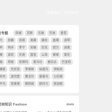
联系我们
SITEMAP
尚专题
匡威
范斯
古驰
芬迪
麦昆
爪
劲霸
百丽
奥康
康奈
盖璞
浪琴
邦
特步
李宁
安踏
匹克
回力
迪奥
琳
波尼
乐途
茵宝
山浩
睿坡
斐乐
伽
昂跑
安德玛
爱马仕
普拉达
巴宝莉
蝶家
杰尼亚
李维斯
始祖鸟
添柏岚
仰杰
波司登
雅戈尔
报喜鸟
七匹狼
平鸟
思莱德
歌莉娅
欧时力
思加图
时尚知识
Fashion
more