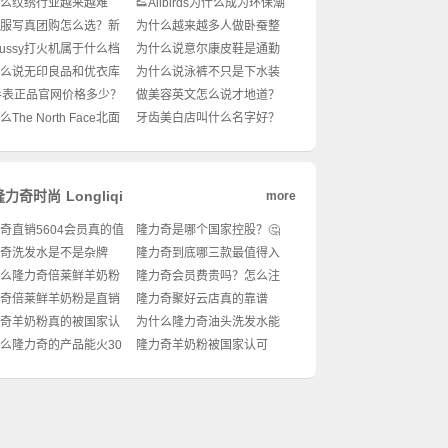
么纹绣行业越来越难
👟Allbirds为什么成为环保潮
新手入行到底要注意什
人新宠？可持续穿搭怎么
汉服写真团购怎么选？新
为什么越来越多人做卧蚕整
🔥
搭？🌿
看的拍摄攻略！✨
形手术？✨真能变初恋脸
Stussy打火机属于什么档
为什么说意尔康皮鞋是通勤
吗？👀
潮牌经典单品价值解
男士的性价比之光？💼怎么
么说无印良品和优衣库
为什么说泳裤不只是下水装
穿才不老气还显质感？
风格差这么多？🛍️怎么
备？🌊男生夏日穿搭怎么选
手表正品官网价格多少？
做美容英文怎么说才地道？
不撞款还显质感？
才显腿长又时髦？
想入手却怕买贵了？最新
💆‍♀️这些表达不学真的亏大
The North Face北面
牙齿美白店叫什么名字好？
+穿搭搭配全攻略！
了！🔥
英文LOGO这么火？🔥
💡起名秘诀+爆款案例全解
穿出户外
析！
隆力奇时尚
Longliqi
more
奇直销5604会员真的值
隆力奇是哪个国家控股？🤔
入吗？🤔
揭秘品牌背景！
奇洗发水是不是杂牌
隆力奇到底哪三款最值得入
国货老品牌到底值不值
手？国货护肤界的“老网红”还
么隆力奇倍莱鲜羊奶粉
隆力奇会员费贵吗？怎么注
？🤔
能打吗？🤔
国货奶粉新宠？🍼成分
册最划算？💰
奇倍莱鲜羊奶粉是直销
隆力奇聚好云店真的靠谱
更适合亚洲体质吗？🔥
🤔揭秘背后的销售模式
吗？姐妹们快看！
奇羊奶粉真的被国家认
为什么隆力奇油头洗发水能
？成分安全吗？
拯救我的大油田？💦控油还
么隆力奇的产品能火30
隆力奇羊奶粉被国家认可
能养出绸缎发？
国货护肤老品牌到底靠
吗？乳业黑马靠啥实力出
谱？🤔
圈？🥛