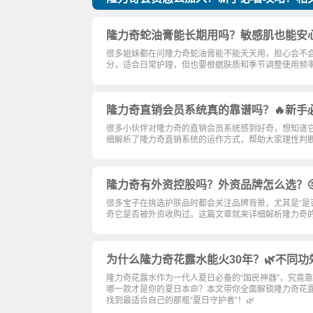
隆力奇蛇油膏能长期用吗？敏感肌也能安
很多姐妹都在问隆力奇蛇油膏能不能天天用，担心会不
分，适合日常护理，但也要根据肤质和季节调整使用频
隆力奇直销会员系统真的靠谱吗？🔥新手
很多小伙伴对隆力奇的直销会员系统感到好奇，想知道
细解析了隆力奇直销系统的运作方式，帮助大家理性判
隆力奇有外资控股吗？外资品牌怎么选？
很多宝子在挑选护肤品时都会关注品牌背景，尤其是“是
奇它是否被外资收购过。这篇文章就来详细解析隆力奇
为什么隆力奇花露水能火30年？🌿不同
隆力奇花露水作为一代人夏日必备的“国民神器”，究竟
哪一款才是你的夏日本命？本文带你全面解锁隆力奇花
找到最适合自己的那瓶“夏日守护者”！🌿