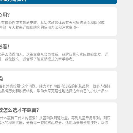
心用？
会有依赖性或者刺激皮肤。其实这款膏体含有天然植物油脂和保湿成
率哦！今天就来详细聊聊它的使用方法和注意事项～
必看！
它是否值得加入。这篇文章从会员体系、品牌背景和实际体验出发，详
断，避免踩坑，适合想了解直销模式的新手参考。

否有外资控股”这个问题。隆力奇作为国内知名的护肤品牌，很多人都好
的品牌历史和股权结构，帮助大家更理性地选择适合自己的护肤产品～
功效怎么选才不踩雷？
靠什么赢得三代人的喜爱？从基础款到驱蚊型，再到儿童专用系列，到底
露水的秘密武器，分析每一款的核心成分、适用场景与使用技巧，帮你