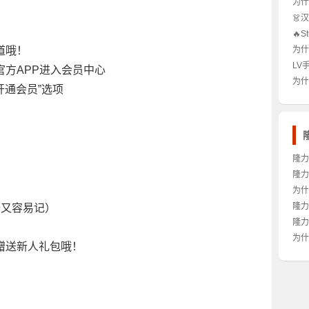
为什
做？
👗
么？
手必
🔥
次？
道哦！
为什
析！
穿搭
LV
官方APP进入会员中心
穿才
⌚️
为什么
开通会员”选项
行情
标志
怎么
隆力
得加
隆力
子？
为什
得冲
能成
隆力
全又容易记）
真的
吗？
隆力
可吗
为什
赠送新人礼包哦！
年？
不靠