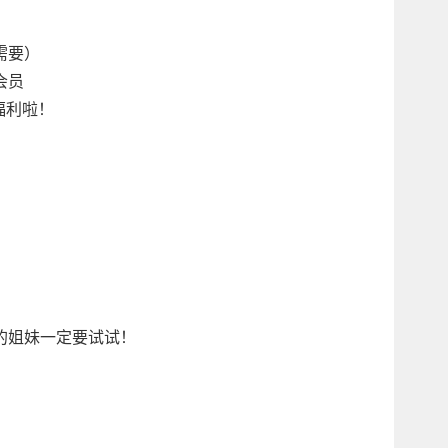
需要）
会员
福利啦！
）
的姐妹一定要试试！