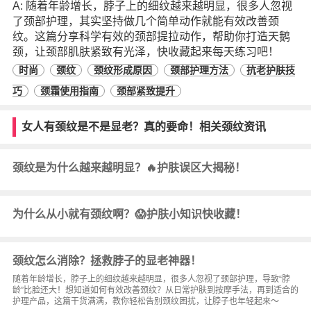
A: 随着年龄增长，脖子上的细纹越来越明显，很多人忽视
了颈部护理，其实坚持做几个简单动作就能有效改善颈
纹。这篇分享科学有效的颈部提拉动作，帮助你打造天鹅
颈，让颈部肌肤紧致有光泽，快收藏起来每天练习吧！
时尚
颈纹
颈纹形成原因
颈部护理方法
抗老护肤技
巧
颈霜使用指南
颈部紧致提升
女人有颈纹是不是显老？真的要命！相关颈纹资讯
颈纹是为什么越来越明显？🔥护肤误区大揭秘！
为什么从小就有颈纹啊？😱护肤小知识快收藏！
颈纹怎么消除？拯救脖子的显老神器！
随着年龄增长，脖子上的细纹越来越明显，很多人忽视了颈部护理，导致“脖
龄”比脸还大！想知道如何有效改善颈纹？从日常护肤到按摩手法，再到适合的
护理产品，这篇干货满满，教你轻松告别颈纹困扰，让脖子也年轻起来～