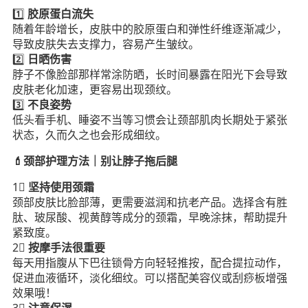
1️⃣
胶原蛋白流失
随着年龄增长，皮肤中的胶原蛋白和弹性纤维逐渐减少，
导致皮肤失去支撑力，容易产生皱纹。
2️⃣
日晒伤害
脖子不像脸部那样常涂防晒，长时间暴露在阳光下会导致
皮肤老化加速，更容易出现颈纹。
3️⃣
不良姿势
低头看手机、睡姿不当等习惯会让颈部肌肉长期处于紧张
状态，久而久之也会形成细纹。
💄颈部护理方法｜别让脖子拖后腿
1⃣️
坚持使用颈霜
颈部皮肤比脸部薄，更需要滋润和抗老产品。选择含有胜
肽、玻尿酸、视黄醇等成分的颈霜，早晚涂抹，帮助提升
紧致度。
2⃣️
按摩手法很重要
每天用指腹从下巴往锁骨方向轻轻推按，配合提拉动作，
促进血液循环，淡化细纹。可以搭配美容仪或刮痧板增强
效果哦！