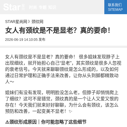
联系我们
时尚
专题
知识
SITEMAP
STAR星尚网
颈纹网
》
女人有颈纹是不是显老？真的要命！
2026-06-19 14:10:05
发布
女人有颈纹是不是显老？真的要命！ 很多姐妹发现脖子上
出现细纹，就开始担心自己“显老”，其实颈纹是很多人忽视
的衰老信号。今天就来聊聊颈纹是怎么形成的，以及如何
通过日常护理和正确手法来改善，让你从头到脚都精致动
人～
姐妹们有没有发现，明明脸没怎么老，但脖子却悄悄爬上
了细纹？这可不是错觉，颈纹真的是一个让人又爱又恨的
存在！今天我们就来好好聊聊，为什么会有颈纹，该怎么
预防和改善，一起变美不显老！✨
⚠️颈纹形成原因｜你可能忽略了这些细节