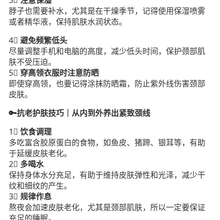
3⃣️
注意保湿
脖子也需要补水，尤其是在干燥季节，记得使用保湿喷雾
或者精华液，保持肌肤水润状态。
4⃣️
避免频繁低头
尽量调整手机和电脑的高度，减少低头时间，保护颈部肌
肤不受压迫。
5⃣️
穿高领衣服时注意防晒
即使穿高领，也要记得涂抹防晒霜，防止紫外线伤害颈部
皮肤。
🔑抗老护肤技巧｜从内到外养出紧致颈线
1⃣️
饮食调理
多吃富含胶原蛋白的食物，如鱼皮、猪蹄、银耳等，有助
于延缓皮肤老化。
2⃣️
多喝水
保持身体水分充足，有助于维持皮肤弹性和光泽，减少干
纹和细纹的产生。
3⃣️
规律作息
熬夜会加速皮肤老化，尤其是颈部肌肤，所以一定要保证
充足的睡眠。