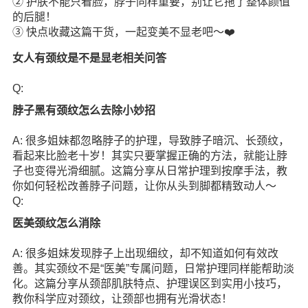
② 护肤不能只看脸，脖子同样重要，别让它拖了整体颜值
的后腿！
③ 快点收藏这篇干货，一起变美不显老吧～❤️
女人有颈纹是不是显老相关问答
Q:
脖子黑有颈纹怎么去除小妙招
A: 很多姐妹都忽略脖子的护理，导致脖子暗沉、长颈纹，
看起来比脸老十岁！其实只要掌握正确的方法，就能让脖
子也变得光滑细腻。这篇分享从日常护理到按摩手法，教
你如何轻松改善脖子问题，让你从头到脚都精致动人～
Q:
医美颈纹怎么消除
A: 很多姐妹发现脖子上出现细纹，却不知道如何有效改
善。其实颈纹不是“医美”专属问题，日常护理同样能帮助淡
化。这篇分享从颈部肌肤特点、护理误区到实用小技巧，
教你科学应对颈纹，让颈部也拥有光滑状态！