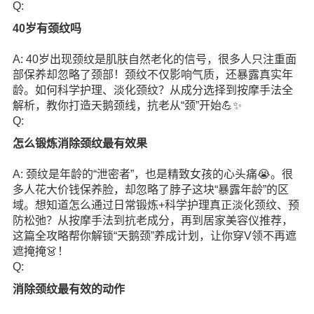
Q:
40岁有颈纹吗
A: 40岁出现颈纹是肌肤自然老化的信号，很多人只注重面
部保养却忽略了颈部！颈纹不仅影响气质，还暴露真实年
龄。如何科学护理、淡化颈纹？从成分选择到按摩手法全
解析，教你打造天鹅颈线，抗老从“颈”开始💪✨
Q:
怎么锻炼消除颈纹最有效果
A: 颈纹是年龄的“泄密者”，也是精致女孩的心头痛😭。很
多人花大价钱保养脸，却忽略了脖子这块“暴露年龄”的区
域。想知道怎么通过日常锻炼+科学护理真正淡化颈纹、预
防松弛？从按摩手法到抗老成分，再到居家美容仪推荐，
这篇全攻略帮你解锁“天鹅颈”养成计划，让你穿V领不再遮
遮掩掩👗！
Q:
消除颈纹最有效的动作