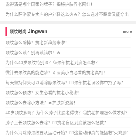
露得清是哪个国家的牌子？揭秘护肤界老网红！
为什么萨洛蒙专卖店的户外鞋这么火🔥？怎么选才不踩雷又能穿出
街拍感？
Jingwen
颈纹时尚
more
颈纹怎么除掉？抗老新趋势来啦！
颈纹怎么读？别再读错啦！🔥
为什么40岁颈纹特别深？💦颈部抗老到底怎么救？
微针去颈纹真的能逆龄？💉医美小白必看的抗老真相！
每天坚持仰头可以消除脖颈纹吗？💆‍♀️颈部抗老误区你中招了吗？
颈纹怎么预防？女生必看的抗老小秘密！
颈纹怎么去除小方法？🔥护肤新姿势！
40岁颈纹多吗？为什么脖子比脸老得快？🤔抗老护理怎么做才对？
脖子上长颈纹怎么去除？💆‍♀️抗老盲区到底该怎么拯救？
为什么消除脖颈纹要从运动开始？💆‍♀️这些动作真的能拯救“火鸡脖”