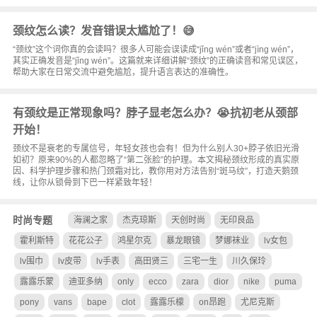
颈纹怎么读？发音错误太尴尬了！😅
“颈纹”这个词你真的会读吗？很多人可能会误读成“jǐng wén”或者“jìng wén”，
其实正确发音是“jǐng wén”。这篇就来详细讲解“颈纹”的正确读音和常见误区，
帮助大家在日常交流中避免尴尬，提升语言表达的准确性。
有颈纹是正常现象吗？脖子显老怎么办？😭抗初老从颈部
开始！
颈纹不是衰老的专属信号，年轻女孩也会有！但为什么别人30+脖子依旧光滑
如初？原来90%的人都忽略了“第二张脸”的护理。本文揭秘颈纹形成的真实原
因、科学护理步骤和热门颈霜对比，教你用对方法告别“斑马纹”，打造天鹅颈
线，让你从锁骨到下巴一样紧致年轻！
时尚专题
海澜之家
杰克琼斯
天创时尚
无印良品
霍利斯特
花花公子
鸿星尔克
暴龙眼镜
梦娜袜业
lv女包
lv围巾
lv皮带
lv手表
高田贤三
三宅一生
川久保玲
露露乐蒙
迪亚多纳
only
ecco
zara
dior
nike
puma
pony
vans
bape
clot
露露乐檬
on昂跑
尤尼克斯