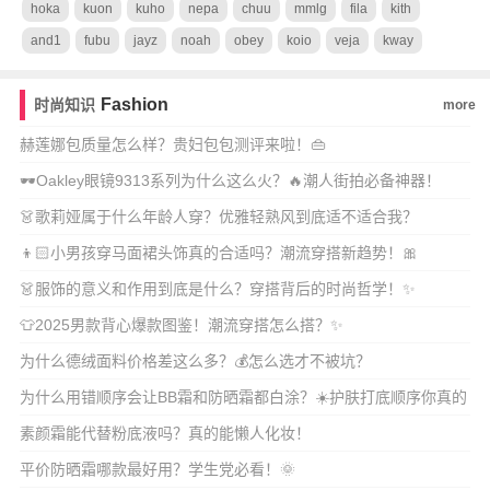
hoka
kuon
kuho
nepa
chuu
mmlg
fila
kith
and1
fubu
jayz
noah
obey
koio
veja
kway
Fashion
时尚知识
more
赫莲娜包质量怎么样？贵妇包包测评来啦！👜
🕶️Oakley眼镜9313系列为什么这么火？🔥潮人街拍必备神器！
👗歌莉娅属于什么年龄人穿？优雅轻熟风到底适不适合我？
👦🏻小男孩穿马面裙头饰真的合适吗？潮流穿搭新趋势！🎀
👗服饰的意义和作用到底是什么？穿搭背后的时尚哲学！✨
👕2025男款背心爆款图鉴！潮流穿搭怎么搭？✨
为什么德绒面料价格差这么多？💰怎么选才不被坑？
为什么用错顺序会让BB霜和防晒霜都白涂？☀️护肤打底顺序你真的
懂吗？
素颜霜能代替粉底液吗？真的能懒人化妆！
平价防晒霜哪款最好用？学生党必看！🌞