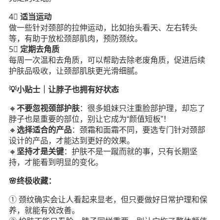
4⃣️
适当运动
做一些针对颈部的拉伸运动，比如抬头看天、左右转头
等，有助于放松颈部肌肉，预防颈纹。
5⃣️
定期去角质
每周一次温和去角质，可以帮助去除老废角质，促进后续
护肤品吸收，让颈部肌肤更光滑细腻。
💡小贴士｜让脖子也拥有好状态
🔸
不要忽视颈部护肤
：很多姐妹只注重脸部护理，却忘了
脖子也是重要的部位，别让它成为“颜值短板”！
🔸
选择适合的产品
：颈霜和面霜不同，要选专门针对颈部
设计的产品，才能达到更好的效果。
🔸
坚持才是关键
：护肤不是一蹴而就的事，只有长期坚
持，才能看到明显的变化。
🌸终极收藏：
① 颈纹确实会让人看起来显老，但只要做好日常护理和保
养，就能有效改善。