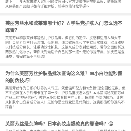
敢下手。今天就来教大家如何通过官网和官方渠道快速辨别真假，避免踩坑！
从包装到产品细节都有详细解析，新手也能轻松掌握～
芙丽芳丝水和欧莱雅哪个好？💧学生党护肤入门怎么选不
踩雷？
芙丽芳丝和欧莱雅都是热门护肤品牌，但它们的定位、肤感和适用人群大不
同！芙丽芳丝主打无添加、低刺激，适合敏感肌和学生党日常维稳；欧莱雅则
以科技成分见长，注重功效性护肤。这篇从成分表到使用感，带你全面解析这
两款热门化妆水，帮你找到最适合自己的那一瓶～无论你是干皮、油皮还是混
油皮，看完这篇不再纠结！
为什么芙丽芳丝护肤品批次查询这么难？📅小白也能秒懂
的防伪技巧！
芙丽芳丝作为日系护肤界的人气王，凭借温和配方和“0负担”理念圈粉无数。但
不少姐妹在入手后却卡在了第一步：护肤品批次怎么查？🔥本篇揭秘芙丽芳丝
产品上的“神秘代码”，教你三步轻松看懂生产日期、保质期与防伪技巧，让你
从护肤小白变身成分达人！无论你是空瓶党还是代购控，这篇都能帮你避坑不
踩雷！
芙丽芳丝是杂牌吗？日本药妆店爆款真的靠谱吗？🤔