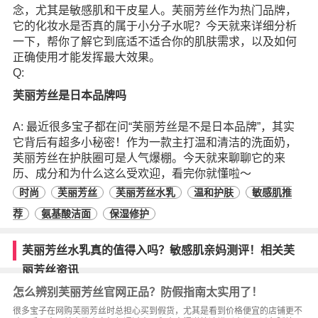
念，尤其是敏感肌和干皮星人。芙丽芳丝作为热门品牌，
它的化妆水是否真的属于小分子水呢？今天就来详细分析
一下，帮你了解它到底适不适合你的肌肤需求，以及如何
正确使用才能发挥最大效果。
Q:
芙丽芳丝是日本品牌吗
A: 最近很多宝子都在问“芙丽芳丝是不是日本品牌”，其实
它背后有超多小秘密！作为一款主打温和清洁的洗面奶，
芙丽芳丝在护肤圈可是人气爆棚。今天就来聊聊它的来
历、成分和为什么这么受欢迎，看完你就懂啦～
时尚
芙丽芳丝
芙丽芳丝水乳
温和护肤
敏感肌推
荐
氨基酸洁面
保湿修护
芙丽芳丝水乳真的值得入吗？敏感肌亲妈测评！相关芙
丽芳丝资讯
怎么辨别芙丽芳丝官网正品？防假指南太实用了！
很多宝子在网购芙丽芳丝时总担心买到假货，尤其是看到价格便宜的店铺更不