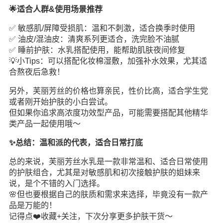
🌟适合人群&使用场景推荐
✅ 敏感肌/屏障受损肌：温和不刺激，适合换季时使用
✅ 油皮/混油皮：清爽系列更适合，洗完脸不油腻
✅ 睡前护肤：水乳搭配使用，能帮助肌肤夜间修复
💡小Tips：可以搭配化妆棉湿敷，加强补水效果，尤其适
合熬夜后急救！
另外，芙丽芳丝的价格也算亲民，性价比高，适合学生党
或者刚开始护肤的小白尝试。
但如果你追求高浓度功效型产品，可能需要搭配其他精华
类产品一起使用哦～
✨总结：温和派的代表，适合日常打底
总的来说，芙丽芳丝水乳是一款非常温和、适合日常使用
的护肤组合，尤其是对敏感肌和初次接触护肤的姐妹来
说，是个不错的入门选择。
🌸但也要根据自己的肤质和需求来选择，毕竟没有一款产
品是万能的！
记得点❤️收藏+关注，下次分享更多护肤干货～