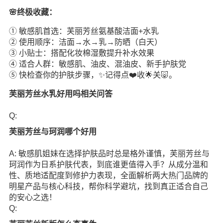
🌸终极收藏：
① 敏感肌首选：芙丽芳丝氨基酸洁面+水乳
② 使用顺序：洁面→水→乳→防晒（白天）
③ 小贴士：搭配化妆棉湿敷提升补水效果
④ 适合人群：敏感肌、油皮、混油皮、新手护肤党
⑤ 快检查你的护肤步骤，✨记得点❤️收🌟关🐷。
芙丽芳丝水乳好用吗相关问答
Q:
芙丽芳丝与珂润哪个好用
A: 敏感肌姐妹在选择护肤品时总是格外谨慎，芙丽芳丝与
珂润作为日系护肤代表，到底谁更值得入手？从成分温和
性、质地适配度到修护力表现，全面解析两大热门品牌的
明星产品与核心科技，帮你科学避坑，找到真正适合自己
的安心之选！
Q: