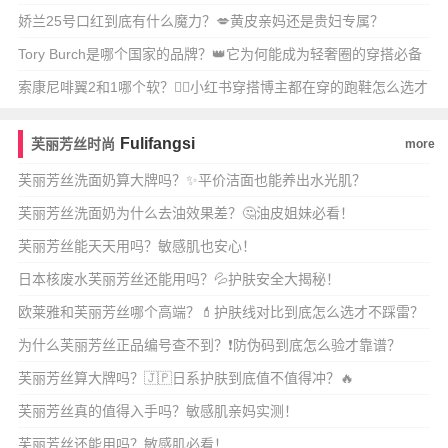
娇兰25号口红到底有什么魔力？💋黄皮亲妈还是贵妇专属？
Tory Burch是哪个国家的品牌？👑它为何能成为轻奢圈的穿搭必备
单品？
索康尼啡翼2和1哪个软？🏃‍♀️小红书穿搭博主都在穿的跑鞋怎么选才
舒服又时尚
Fulifangsi
芙丽芳丝时尚
more
芙丽芳丝洗面奶算大牌吗？✨平价洁面也能养出水光肌？
芙丽芳丝洗面奶为什么去油效果差？🤔油皮姐妹必看！
芙丽芳丝能天天用吗？敏感肌也安心！
日本核废水芙丽芳丝还能用吗？💦护肤安全大揭秘！
欧莱雅和芙丽芳丝哪个高端？💄护肤线对比到底怎么选才不踩雷？
🔥
为什么芙丽芳丝正品编号查不到？❗️防伪码到底怎么验才靠谱？
芙丽芳丝算大牌吗？🇯🇵日系护肤到底值不值得冲？🔥
芙丽芳丝真的值得入手吗？敏感肌亲妈实测！
芙丽芳丝还能用吗？敏感肌必看！