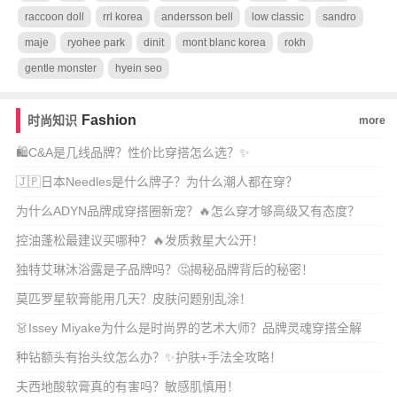
raccoon doll
rrl korea
andersson bell
low classic
sandro
maje
ryohee park
dinit
mont blanc korea
rokh
gentle monster
hyein seo
Fashion
时尚知识
more
🛍️C&A是几线品牌？性价比穿搭怎么选？✨
🇯🇵日本Needles是什么牌子？为什么潮人都在穿？
为什么ADYN品牌成穿搭圈新宠？🔥怎么穿才够高级又有态度？
控油蓬松最建议买哪种？🔥发质救星大公开！
独特艾琳沐浴露是子品牌吗？🤔揭秘品牌背后的秘密！
莫匹罗星软膏能用几天？皮肤问题别乱涂！
👗Issey Miyake为什么是时尚界的艺术大师？品牌灵魂穿搭全解
析！🎨
种钻额头有抬头纹怎么办？✨护肤+手法全攻略！
夫西地酸软膏真的有害吗？敏感肌慎用！