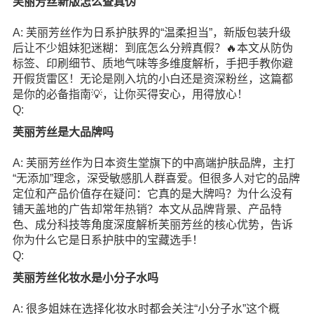
芙丽芳丝新版怎么查真伪
A: 芙丽芳丝作为日系护肤界的“温柔担当”，新版包装升级
后让不少姐妹犯迷糊：到底怎么分辨真假？🔥本文从防伪
标签、印刷细节、质地气味等多维度解析，手把手教你避
开假货雷区！无论是刚入坑的小白还是资深粉丝，这篇都
是你的必备指南💡，让你买得安心，用得放心！
Q:
芙丽芳丝是大品牌吗
A: 芙丽芳丝作为日本资生堂旗下的中高端护肤品牌，主打
“无添加”理念，深受敏感肌人群喜爱。但很多人对它的品牌
定位和产品价值存在疑问：它真的是大牌吗？为什么没有
铺天盖地的广告却常年热销？本文从品牌背景、产品特
色、成分科技等角度深度解析芙丽芳丝的核心优势，告诉
你为什么它是日系护肤中的宝藏选手！
Q:
芙丽芳丝化妆水是小分子水吗
A: 很多姐妹在选择化妆水时都会关注“小分子水”这个概