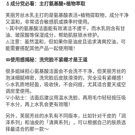
💧成分党必看：主打氨基酸+植物萃取
芙丽芳丝水乳主打的是氨基酸表活+植物提取物，成分干净
又温和，非常适合敏感肌或换季时使用。
✨其中的氨基酸洁面能有效清洁不拔干，而水乳则含有甘
油、玻尿酸等保湿成分，帮助肌肤锁水修护。
⚠️注意：虽然温和，但如果你是油皮且追求清爽控油，可
能需要搭配其他产品一起使用哦！
🧼使用感揭秘：洗完脸不紧绷才是王道
很多姐妹担心氨基酸洁面会不会洗不干净，但芙丽芳丝的
泡沫细腻绵密，洗完脸后皮肤滑滑的，完全没有紧绷感！
💦水乳质地轻盈，吸收快，不会闷痘，尤其适合夏天或空
调房里使用。
💡小贴士：洁面后建议用温水洗脸，再用毛巾轻轻按压吸
干水分，再上水乳会更有效哦！
另外，芙丽芳丝的水乳有不同版本，比如针对干皮的「润
泽系列」和油皮的「清爽系列」，可以根据自己的肤质选
择最适合的那一款～