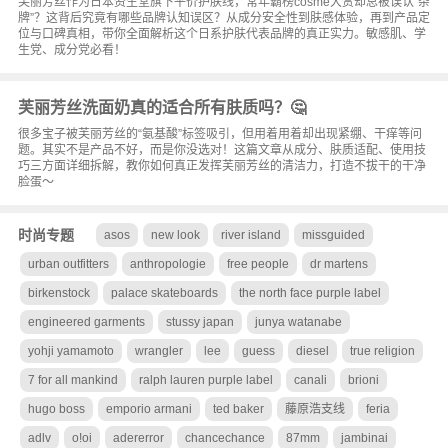
芙丽芳丝作为日本资生堂旗下平价护肤线，常年霸榜cosme大赏却总被误认“杂
牌”？这背后究竟有哪些品牌认知误区？从成分安全性到肤感体验，再到产品定
位与口碑真相，带你全面解析这个日系护肤代表品牌的真正实力。敏感肌、学
生党、成分党必看！
芙丽芳丝洗面奶真的适合所有肤质吗？🤔
很多宝子被芙丽芳丝的“氨基酸”标签吸引，但用着用着却出现紧绷、干痒等问
题。其实不是产品不好，而是你没选对！这篇文章从成分、肤质适配、使用技
巧三方面详细拆解，教你如何真正发挥芙丽芳丝的清洁力，打造不拔干的干净
脸蛋～
时尚专题
asos
new look
river island
missguided
urban outfitters
anthropologie
free people
dr martens
birkenstock
palace skateboards
the north face purple label
engineered garments
stussy japan
junya watanabe
yohji yamamoto
wrangler
lee
guess
diesel
true religion
7 for all mankind
ralph lauren purple label
canali
brioni
hugo boss
emporio armani
ted baker
藤原浩支线
feria
adlv
o!oi
adererror
chancechance
87mm
jambinai