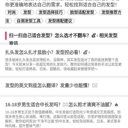
你更准确地表达自己的需求，轻松找到适合自己的发型！
时尚
发型
发型选择技巧
脸型适配发型
发型推荐方
法
自测发型工具
发型搭配建议
扫一扫自己适合发型？怎么选才不翻车？💇♀️相关发型
资讯
扎头发怎么扎才显脸小？发型控必看！💇♀️
很多姐妹扎头发总是显得脸大、没精神，其实发型选对了真的能拯救整个造
型！今天就来分享一些超实用的扎发技巧，教你如何通过简单的手法让脸型更
精致，轻松打造韩系、日系、甜酷风，快收藏起来慢慢学吧～
发型的英文到底怎么翻译？发量少也能懂！💇‍♀️
16-18岁男生适合中长发吗？💇‍♂️怎么剪才清爽不油腻？🔥
16-18岁男生正处于颜值巅峰期，中长发能打造阳光少年感或文艺氛围感。但
很多男生担心显油腻、难打理。这篇问答从脸型适配、日常护理到校园搭配全
解析，教你如何剪出“干净不过度”的中长发，轻松驾驭韩系、日系、美式等多
种风格，提升整体气质！