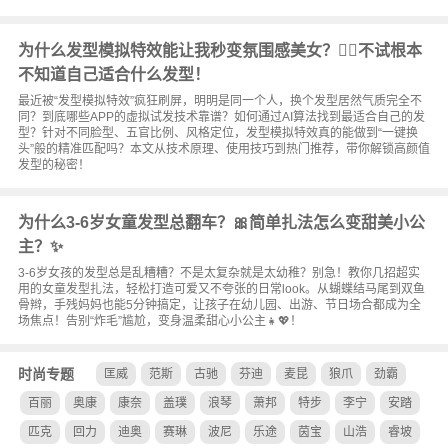
为什么发型模拟特效能让我秒变氛围感美女？💇‍♀️不试根本
不知道自己适合什么发型！
最近被“发型模拟特效”疯狂刷屏，明明是同一个人，换个发型居然气质完全不
同？到底哪些APP的虚拟试发技术靠谱？如何通过AI算法找到最适合自己的发
型？针对不同脸型、五官比例、风格定位，发型模拟特效真的能做到“一键换
头”般的精准匹配吗？本文从技术原理、使用技巧到热门推荐，带你解锁高颜值
发型的秘密！
为什么3-6岁女童发型总翻车？🎀简单扎法怎么变甜美小公
主？✨
3-6岁女孩的发型总是乱糟糟？不是太复杂就是太幼稚？别急！教你几招超实
用的女童发型扎法，轻松打造可爱又不夸张的日常look。从蝴蝶结马尾到双鱼
骨辫，手残妈妈也能5分钟搞定，让孩子在幼儿园、出游、节日场合都成为全
场焦点！告别“炸毛”尴尬，变身温柔甜心小公主👧💖！
时尚专题
匡威
范斯
古驰
芬迪
麦昆
狼爪
劲霸
百丽
奥康
康奈
盖璞
浪琴
萧邦
特步
李宁
安踏
匹克
回力
迪奥
赛琳
波尼
乐途
茵宝
山浩
睿坡