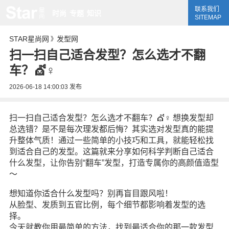
联系我们
时尚
专题
知识
SITEMAP
STAR星尚网
发型网
》
扫一扫自己适合发型？怎么选才不翻
车？💇♀️
2026-06-18 14:00:03
发布
扫一扫自己适合发型？怎么选才不翻车？💇♀️ 想换发型却
总选错？是不是每次理发都后悔？其实选对发型真的能提
升整体气质！通过一些简单的小技巧和工具，就能轻松找
到适合自己的发型。这篇就来分享如何科学判断自己适合
什么发型，让你告别“翻车”发型，打造专属你的高颜值造型
～
想知道你适合什么发型吗？别再盲目跟风啦！
从脸型、发质到五官比例，每个细节都影响着发型的选
择。
今天就教你用最简单的方法，找到最适合你的那一款发型