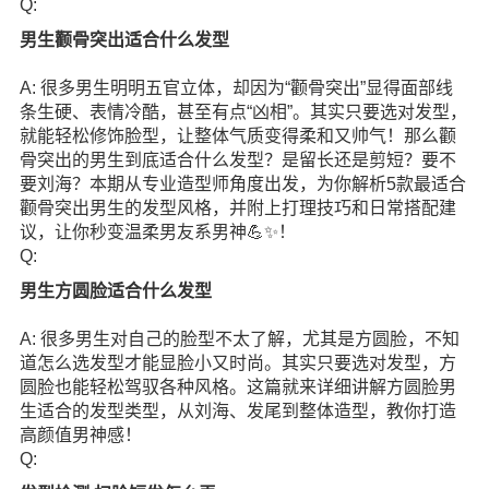
Q:
男生颧骨突出适合什么发型
A: 很多男生明明五官立体，却因为“颧骨突出”显得面部线
条生硬、表情冷酷，甚至有点“凶相”。其实只要选对发型，
就能轻松修饰脸型，让整体气质变得柔和又帅气！那么颧
骨突出的男生到底适合什么发型？是留长还是剪短？要不
要刘海？本期从专业造型师角度出发，为你解析5款最适合
颧骨突出男生的发型风格，并附上打理技巧和日常搭配建
议，让你秒变温柔男友系男神💪✨！
Q:
男生方圆脸适合什么发型
A: 很多男生对自己的脸型不太了解，尤其是方圆脸，不知
道怎么选发型才能显脸小又时尚。其实只要选对发型，方
圆脸也能轻松驾驭各种风格。这篇就来详细讲解方圆脸男
生适合的发型类型，从刘海、发尾到整体造型，教你打造
高颜值男神感！
Q: