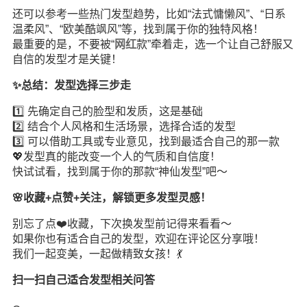
还可以参考一些热门发型趋势，比如“法式慵懒风”、“日系
温柔风”、“欧美酷飒风”等，找到属于你的独特风格！
最重要的是，不要被“
网红
款”牵着走，选一个让自己舒服又
自信的发型才是关键！
✨总结：发型选择三步走
1️⃣ 先确定自己的脸型和发质，这是基础
2️⃣ 结合个人风格和生活场景，选择合适的发型
3️⃣ 可以借助工具或专业意见，找到最适合自己的那一款
💖发型真的能改变一个人的气质和自信度！
快试试看，找到属于你的那款“神仙发型”吧～
🌸收藏+点赞+关注，解锁更多发型灵感！
别忘了点❤️收藏，下次换发型前记得来看看～
如果你也有适合自己的发型，欢迎在评论区分享哦！
我们一起变美，一起做精致女孩！💃
扫一扫自己适合发型相关问答