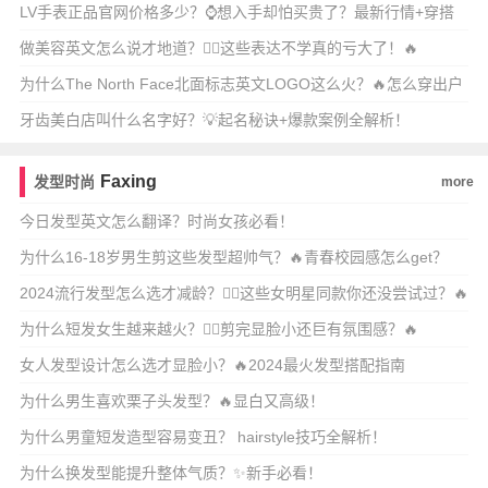
时髦？
LV手表正品官网价格多少？⌚️想入手却怕买贵了？最新行情+穿搭
搭配全攻略！
做美容英文怎么说才地道？💆‍♀️这些表达不学真的亏大了！🔥
为什么The North Face北面标志英文LOGO这么火？🔥怎么穿出户
外
牙齿美白店叫什么名字好？💡起名秘诀+爆款案例全解析！
Faxing
发型时尚
more
今日发型英文怎么翻译？时尚女孩必看！
为什么16-18岁男生剪这些发型超帅气？🔥青春校园感怎么get？
2024流行发型怎么选才减龄？💇‍♀️这些女明星同款你还没尝试过？🔥
为什么短发女生越来越火？💇‍♀️剪完显脸小还巨有氛围感？🔥
女人发型设计怎么选才显脸小？🔥2024最火发型搭配指南
为什么男生喜欢栗子头发型？🔥显白又高级！
为什么男童短发造型容易变丑？ hairstyle技巧全解析！
为什么换发型能提升整体气质？✨新手必看！