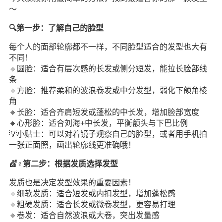
～
🔍第一步：了解自己的脸型
每个人的面部轮廓都不一样，不同脸型适合的发型也大有
不同！
🔸圆脸：适合有层次感的长发或侧分短发，能拉长脸部线
条
🔸方脸：推荐柔和的波浪卷发或中分发型，弱化下颌角棱
角
🔸长脸：适合齐肩短发或蓬松的中长发，增加脸部宽度
🔸心形脸：适合刘海+中长发，平衡额头与下巴比例
💡小贴士：可以对着镜子观察自己的脸型，或者用手机拍
一张正面照，画出轮廓线更准确哦！
💇♀️第二步：根据发质选择发型
发质也是决定发型效果的重要因素！
🔸细软发质：适合短发或内扣发型，增加蓬松感
🔸粗硬发质：适合长发或微卷发型，更容易打理
🔸卷发：适合自然波浪或大卷，突出发量感