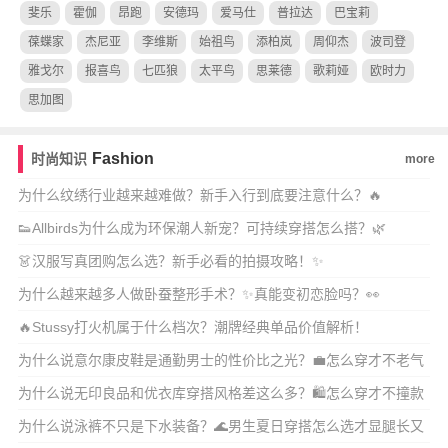
斐乐
霍伽
昂跑
安德玛
爱马仕
普拉达
巴宝莉
葆蝶家
杰尼亚
李维斯
始祖鸟
添柏岚
周仰杰
波司登
雅戈尔
报喜鸟
七匹狼
太平鸟
思莱德
歌莉娅
欧时力
思加图
Fashion
时尚知识
more
为什么纹绣行业越来越难做？新手入行到底要注意什么？🔥
👟Allbirds为什么成为环保潮人新宠？可持续穿搭怎么搭？🌿
👗汉服写真团购怎么选？新手必看的拍摄攻略！✨
为什么越来越多人做卧蚕整形手术？✨真能变初恋脸吗？👀
🔥Stussy打火机属于什么档次？潮牌经典单品价值解析！
为什么说意尔康皮鞋是通勤男士的性价比之光？💼怎么穿才不老气
还显质感？
为什么说无印良品和优衣库穿搭风格差这么多？🛍️怎么穿才不撞款
还显质感？
为什么说泳裤不只是下水装备？🌊男生夏日穿搭怎么选才显腿长又