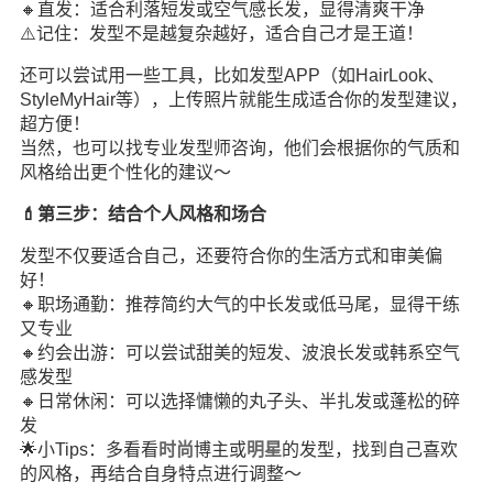
🔸直发：适合利落短发或空气感长发，显得清爽干净
⚠️记住：发型不是越复杂越好，适合自己才是王道！
还可以尝试用一些工具，比如发型APP（如HairLook、
StyleMyHair等），上传照片就能生成适合你的发型建议，
超方便！
当然，也可以找专业发型师咨询，他们会根据你的气质和
风格给出更个性化的建议～
💄第三步：结合个人风格和场合
发型不仅要适合自己，还要符合你的
生活
方式和审美偏
好！
🔸职场通勤：推荐简约大气的中长发或低马尾，显得干练
又专业
🔸约会出游：可以尝试甜美的短发、波浪长发或韩系空气
感发型
🔸日常休闲：可以选择慵懒的丸子头、半扎发或蓬松的碎
发
🌟小Tips：多看看
时尚
博主或
明星
的发型，找到自己喜欢
的风格，再结合自身特点进行调整～