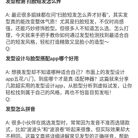
发型检测 扫脸短发怎么弄
A: 最近很多姐妹都在问“扫脸短发怎么弄才好看”，其实发
型真的能改变整体气质！尤其是扫脸短发，不仅时尚感
强，还能巧妙修饰脸型。但很多人不知道怎么选、怎么打
理，今天就来手把手教你如何通过发型检测找到最适合自
己的短发风格，轻松打造精致又显脸小的造型～
Q:
发型设计与脸型搭配app哪个好用
A: 想换发型却不知道哪种适合自己？市面上的发型设计
app五花八门，到底哪个才是真·适配神器？这篇就来分享
几款超实用的发型设计app，从脸型分析到虚拟试发，让你
轻松找到属于自己的风格，再也不怕盲目剪发啦！
Q:
发型怎么拼音
A: 很多小伙伴在挑选发型时，常常因为发音不准而选错款
式，比如“波波头”和“波浪卷”听起来很像，但实际效果却大
不相同。这篇文章将详细讲解常见发型的正确拼音，帮助