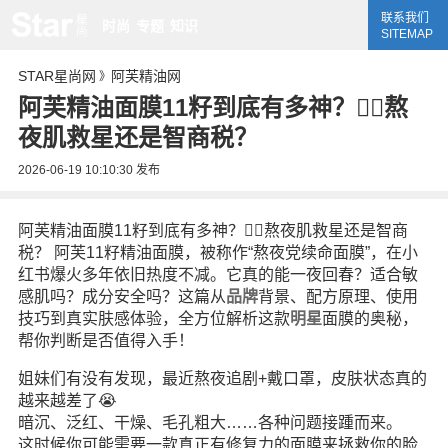
联系我们
时尚
专题
知识
SITEMAP
STAR星尚网
阿芙精油网
》
阿芙精油面膜11籽到底有多神？💆‍♀️熬
夜肌救星还是智商税？
2026-06-19 10:10:30
发布
阿芙精油面膜11籽到底有多神？💆‍♀️熬夜肌救星还是智商
税？ 阿芙11籽精油面膜，被称作“熬夜党续命面膜”，在小
红书爆火多年依旧热度不减。它真的能一夜回春？适合敏
感肌吗？成分安全吗？这篇从
品牌
背景、配方原理、使用
技巧到真实肤感体验，全方位解析这款
明星
面膜的奥秘，
帮你判断是否值得入手！
姐妹们有没有发现，最近熬夜追剧+戴口罩，皮肤状态真的
越来越差了😭
暗沉、泛红、干燥、毛孔粗大……各种问题接踵而来。
这时候你可能需要一款真正有修复力的面膜来拯救你的脸