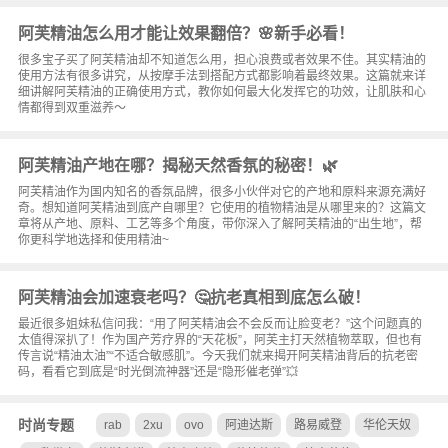
阿芙精油怎么用才能让效果翻倍？🌸新手必看！
很多宝子买了阿芙精油却不知道怎么用，担心浪费或者效果不佳。其实精油的
使用方法有很多讲究，从按摩手法到搭配方式都影响着最终效果。这篇就来详
细讲解阿芙精油的正确使用方式，教你如何最大化发挥它的功效，让肌肤和心
情都得到双重滋养～
阿芙精油产地在哪？揭秘天然香氛的秘密！🌿
阿芙精油作为国内知名的香氛品牌，很多小伙伴对它的产地和原料来源充满好
奇。想知道阿芙精油到底产自哪里？它使用的植物精油是从哪里来的？这篇文
章将从产地、原料、工艺等多个角度，带你深入了解阿芙精油的“出生地”，帮
你更科学地选择和使用精油~
阿芙精油会加速衰老吗？🤔抗老真相到底怎么破！
最近很多姐妹私信问我：“用了阿芙精油会不会反而让脸变老？”这个问题真的
太值得深扒了！作为国产芳疗界的“天花板”，阿芙主打天然植物萃取，但也有
传言说“精油太油”“不适合敏感肌”。今天我们就来揭开阿芙精油背后的抗老密
码，看看它到底是“时光倒流神器”还是“隐形催老弹”💥
时尚专题
rab
2xu
ovo
阿迪达斯
路易威登
华伦天奴