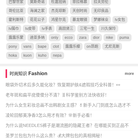
巴黎世家
莫斯奇诺
杜嘉班纳
菲拉格慕
拉夫劳伦
哥伦比亚
海澜之家
杰克琼斯
天创时尚
无印良品
霍利斯特
花花公子
鸿星尔克
暴龙眼镜
梦娜袜业
lv女包
lv围巾
lv皮带
lv手表
高田贤三
三宅一生
川久保玲
露露乐蒙
迪亚多纳
only
ecco
zara
dior
nike
puma
pony
vans
bape
clot
露露乐檬
on昂跑
尤尼克斯
hoka
kuon
kuho
nepa
Fashion
时尚知识
more
眼袋外切术后多久能化妆？恢复期护肤&遮瑕技巧全科普！👀
老年斑和扁平疣傻傻分不清？🧬科学鉴别方法快收好！
为什么女生彩妆总画不出韩剧女主感？💄新手入门到底怎么选才不
踩雷？🔥
凌轮回郁美净香3怎么用才有效？🌸新手必看！
为什么说NEEDLES裤子是潮流圈的隐藏王者？在哪能买到正品不
踩雷？
圣罗兰包包为什么这么贵？💰大牌包包的真相揭秘！