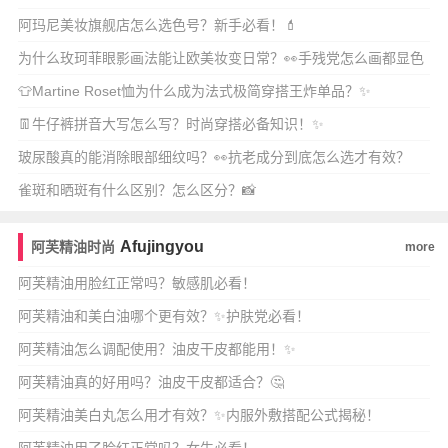
阿玛尼美妆旗舰店怎么选色号？新手必看！💄
为什么玫珂菲眼影画法能让欧美妆变日常？👀手残党怎么画都显色
高级？✨
👕Martine Roset恤为什么成为法式极简穿搭王炸单品？✨
👖牛仔裤拼音大写怎么写？时尚穿搭必备知识！✨
玻尿酸真的能消除眼部细纹吗？👀抗老成分到底怎么选才有效？
雀斑和晒斑有什么区别？怎么区分？📸
Afujingyou
阿芙精油时尚
more
阿芙精油用脸红正常吗？敏感肌必看！
阿芙精油和美白油哪个更有效？✨护肤党必看！
阿芙精油怎么调配使用？油皮干皮都能用！✨
阿芙精油真的好用吗？油皮干皮都适合？🤔
阿芙精油美白丸怎么用才有效？✨内服外敷搭配公式揭秘！