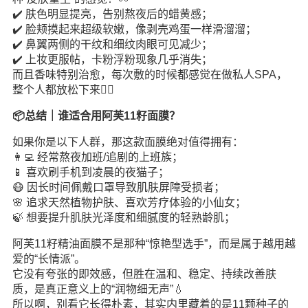
✔️ 肤色明显提亮，告别熬夜后的蜡黄感；
✔️ 脸颊摸起来超级软嫩，像剥壳鸡蛋一样滑溜溜；
✔️ 鼻翼两侧的干纹和细纹肉眼可见减少；
✔️ 上妆更服帖，卡粉浮粉现象几乎消失；
而且香味特别治愈，每次敷的时候都感觉在做私人SPA，
整个人都放松下来🧘‍♀️
📦总结｜谁适合用阿芙11籽面膜？
如果你是以下人群，那这款面膜绝对值得拥有：
👩‍💻 经常熬夜加班/追剧的上班族；
📱 喜欢刷手机到凌晨的夜猫子；
😷 因长时间佩戴口罩导致肌肤屏障受损者；
🌸 追求天然植物护肤、喜欢芳疗体验的小仙女；
🍃 想要提升肌肤光泽度和细腻度的轻熟龄肌；
阿芙11籽精油面膜不是那种“惊艳型选手”，而是属于越用越
爱的“长情派”。
它没有夸张的即效感，但胜在温和、稳定、持续改善肤
质，是真正意义上的“润物细无声”💧
所以啊，别看它长得朴素，其实内里藏着的是11颗种子的