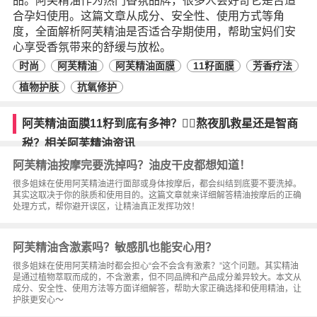
品。阿芙精油作为热门香氛品牌，很多人会好奇它是否适
合孕妇使用。这篇文章从成分、安全性、使用方式等角
度，全面解析阿芙精油是否适合孕期使用，帮助宝妈们安
心享受香氛带来的舒缓与放松。
时尚
阿芙精油
阿芙精油面膜
11籽面膜
芳香疗法
植物护肤
抗氧修护
阿芙精油面膜11籽到底有多神？💆‍♀️熬夜肌救星还是智商
税？相关阿芙精油资讯
阿芙精油按摩完要洗掉吗？油皮干皮都想知道！
很多姐妹在使用阿芙精油进行面部或身体按摩后，都会纠结到底要不要洗掉。
其实这取决于你的肤质和使用目的。这篇文章就来详细解答精油按摩后的正确
处理方式，帮你避开误区，让精油真正发挥功效！
阿芙精油含激素吗？敏感肌也能安心用？
很多姐妹在使用阿芙精油时都会担心“会不会含有激素？”这个问题。其实精油
是通过植物萃取而成的，不含激素，但不同品牌和产品成分差异较大。本文从
成分、安全性、使用方法等方面详细解答，帮助大家正确选择和使用精油，让
护肤更安心～