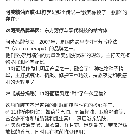
——
阿芙精油面膜·11籽
就是那个传说中“敷完像换了一张脸”的
存在✨
🌿阿芙品牌基因：东方芳疗与现代
科技
的结合体
阿芙品牌创立于2007年，是国内最早专注**芳香疗法
**（Aromatherapy）的品牌之一。
他们坚持“用精油的力量改变肌肤状态”的理念，主打天然植
物萃取和科学配比。
11籽面膜作为其明星产品之一，融合了11种植物种子精
华，主打
抗氧化、抗炎、修护
三重功效，是熬夜党和敏感
肌的大救星🌙
🌱【成分揭秘】11籽面膜到底“种”了什么宝物？
这瓶面膜可不是普通的睡眠面膜哦～它的核心在于：
✅ 11种植物籽油：如荷荷巴油、葡萄籽油、亚麻籽油等，
富含多不饱和脂肪酸和维生素E，深层滋养肌肤；
✅ 天然精油复配：薰衣草、洋甘菊、迷迭香等，带来舒缓
放松的香气，同时具有抗菌抗炎作用；