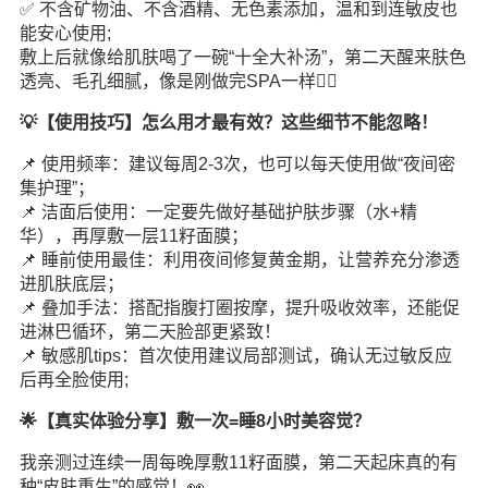
✅ 不含矿物油、不含酒精、无色素添加，温和到连敏皮也
能安心使用;
敷上后就像给肌肤喝了一碗“十全大补汤”，第二天醒来肤色
透亮、毛孔细腻，像是刚做完SPA一样🧖‍♀️
💡【使用技巧】怎么用才最有效？这些细节不能忽略！
📌 使用频率：建议每周2-3次，也可以每天使用做“夜间密
集护理”；
📌 洁面后使用：一定要先做好基础护肤步骤（水+精
华），再厚敷一层11籽面膜；
📌 睡前使用最佳：利用夜间修复黄金期，让营养充分渗透
进肌肤底层；
📌 叠加手法：搭配指腹打圈按摩，提升吸收效率，还能促
进淋巴循环，第二天脸部更紧致！
📌 敏感肌tips：首次使用建议局部测试，确认无过敏反应
后再全脸使用;
🌟【真实体验分享】敷一次=睡8小时美容觉？
我亲测过连续一周每晚厚敷11籽面膜，第二天起床真的有
种“皮肤重生”的感觉！👀